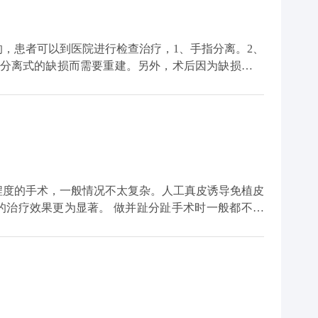
期复查以监测病情变化，并根据医嘱选择合适的治疗策
，患者可以到医院进行检查治疗，1、手指分离。2、
为分离式的缺损而需要重建。另外，术后因为缺损的皮
后两周左右比较好。
程度的手术，一般情况不太复杂。人工真皮诱导免植皮
。 做并趾分趾手术时一般都不植
，将人工真皮材料贴在创伤处，诱导皮肤自己生长，不
会和原来的很像，
部再生的皮肤质量与正常皮肤极为相似，不会出现色素
本方法进行并趾分离术后，通
改善患趾术后外形和功能的目的，同时在身体其他部位