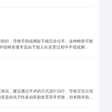
的。此类疾病需要根据患者手的血运情况和并指的类型
以将其完全分开，如果是复杂性需要考虑血运的情况进
疗。
接组织，导致手指或脚趾不能完全分开。这种畸形可能
畸形可能是由于手部或足部的创伤、感染或炎症引起
能和外观。一些患者可能会出现困难或疼痛，影响手部
指或脚趾分离。物理治疗和康复训练可以帮助患者恢复
形来说，建议通过手术的方式进行治疗。导致宝宝出现
畸形是由先天性多由胚胎发育异常所致，但有隙并指则
。虽然越来越多类型的并指病变基因及其在染色体中的
明确。 对于这类患儿来说，如果身