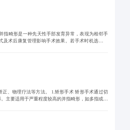
进行治疗。基于血运的情况，并指畸形在分指的过程可
复杂性并指来说，往往会分多次进行。此外，由于并指
肤缺损的情况，为了加速伤口愈合，医生会根据患者的
植皮技术来对伤口进行覆盖。
式及术后康复管理影响手术效果。若手术时机选择过
例如，如果在孩子手指骨骼发育成熟前进行手术，可能
能恢复。
正、物理疗法等方法。 1.矫形手术 矫形手术通过切
形。主要适用于严重程度较高的并指畸形，如多指或多
利用定制化的外固定器具，在医生指导下佩戴以帮助调整
好的效果，并可作为术前准备或术后辅助治疗。 3.物
手段，旨在改善血液循环、缓解肌肉紧张。适合于轻微
在考虑并指畸形的治疗方案时，应综合评估患儿的整体