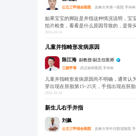
公立三甲综合医院
吉林大学第一医院 手外科
如果宝宝的脚趾是并指这种情况说明，宝
拍片检查，看看是什么原因导致的，是骨
2024-10-14
了可以手术治疗的，不同的情况可能手术
儿童并指畸形发病原因
陈江海
副教授/副主任医师
三级甲等
武汉协和医院 手外科
儿童并指畸形发病原因尚不明确，通常认
芽出现在胚胎第15~25天，手指出现在胚胎
2024-10-14
邻手指分化的进程中，指间间充质组织的凋亡或缺
新生儿先天性畸形中较为常见的一种类型
新生儿右手并指
放出来。一般来说，只要孩子身体状况良好
刘飙
公立三甲综合医院
吉林大学中日联谊医院 