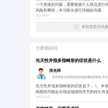
一个具体的问题，需要根据个人情况进行
风险和费用，并与医生进行详细的沟通。
2024-09-03
本站信息仅供参
大家都在问
先天性并指多指畸形的症状是什么
洪光祥
华中科技大学同济医学院附属协和医院 手外
先天性并指多指畸形的症状如下： 1、本病起于儿童期，可以波及小指、中指、无名指。 2、患
病期间可能会出现近端指间关节的持久性屈曲。 3、该病的病情进展缓慢，常常合
2024-10-14
睑下垂、脊柱侧弯等。 4、部分手指可能会出现鹅颈弯头样畸形及掌指关节的伸展过度。 5、多
指一般表现为六指畸形，有时可看见分叉状的多指畸形。 一旦出现