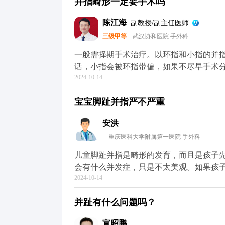
并指畸形一定要手术吗
的骨科或儿科就诊。医生会结合每个病人
陈江海
副教授/副主任医师
三级甲等
武汉协和医院 手外科
一般需择期手术治疗。以环指和小指的并
话，小指会被环指带偏，如果不尽早手术
2024-10-14
哪怕环指被释放出来了，它的畸形问题仍然会很严重，
会对孩子的手指外观和功能有影响，还会
宝宝脚趾并指严不严重
感的孩子来说更是如此。因此，如果孩子
在六个月左右。
安洪
重庆医科大学附属第一医院 手外科
儿童脚趾并指是畸形的发育，而且是孩子
会有什么并发症，只是不太美观。如果孩
2024-10-14
在一岁半以前做手术是最合适的，这样才
并趾有什么问题吗？
宣昭鹏