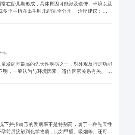
通常在胎儿期形成，具体原因可能涉及遗传、环境以及
指在出生时未能完全分开。 治疗建议：对于
手术时机通常选择在婴儿期或儿童期，以确保手指的正
仔细分离粘连的指骨和软组织，并进行必要的修复和重
理治疗，以促进手指功能的恢复。 生活建议：
避免受到外伤或感染。手术后，应遵医嘱进行康复训练
手术效果和手指功能的恢复情况。此外，家长应给予患
手外科
敢面对治疗过程中的挑战。 请注意，以上内
业医生根据患儿的具体情况进行制定。特殊人群如早产
儿童发病率最高的先天性疾病之一，对外观及行走功能
加细致的评估和个性化的治疗方案。因此，强烈建议家
明，一般认为与环境因素、遗传因素关系有关。 先
，遵医嘱进行治疗和康复。如有任何不适或异常，应及
多并指、拇内翻、巨指症等，严重者影响足部外观和功
往还有心理上的阴影，常常会影响到孩子的心理发育、
指畸形根据病史及临床体格
摄片，明确畸形的类型及骨骼关节生长情况。
怀孕前后接触到化学物质，比如甲醛、吸烟等。还可能