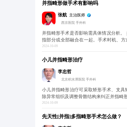
并指畸形做手术有影响吗
体健康的话，应在其6个月大左右的时候
以一次分开的，医生就会一次分开，对于
张航
主治医师
在分指的过程中，常会出现指蹼相对缘皮
西京医院 手外科
需求选择自身取皮植皮或人工真皮诱导零
并指畸形手术是否影响需具体情况分析。 并指畸形是一种先天性手部发育异常，表现为相邻手
指部分或全部融合在一起。手术时机、方
2024-10-09
晚，可能导致手指功能受限或畸形加重。
会影响手指的正常生长和发育。 建议定期复查，监测手指生长和恢复情况。同时，注意保持手
小儿并指畸形治疗
部卫生，避免感染，以促进伤口愈合和功
李忠哲
北京积水潭医院 手外科
小儿并指畸形治疗可采取矫形手术、支具矫
除异常组织及调整骨骼结构来纠正并指畸
2024-10-09
趾合并的情况。 2.支具矫正 支具矫正
肢体位置。对于轻度至中度的并指畸形有较
先天性[并指]多指畸形手术怎么做？
理疗法 物理疗法包括按摩、被动运动等
的并指畸形患者或手术恢复期的患者。 