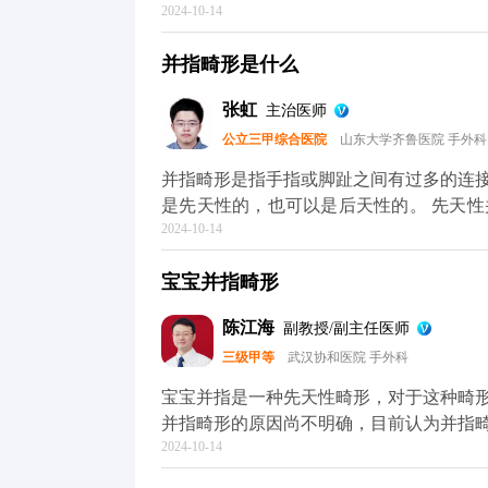
2024-10-14
是怀孕期间母体健康状态异常等原因造成
决定。如果是简单的并指通常一次手术可
并指畸形是什么
行多次手术。 如果并指畸形出现皮肤缺损的情况时，还需要在做手术的时候做植皮治疗，形成
并指畸形时，一般只能通过手术的方法治
张虹
主治医师
公立三甲综合医院
山东大学齐鲁医院 手外科
并指畸形是指手指或脚趾之间有过多的连
是先天性的，也可以是后天性的。 先天性并指畸形通常是由于胎儿在发育过程中手指或脚趾之
2024-10-14
间的分离过程受到干扰所致。后天性并指
的。并指畸形可能会影响手指或脚趾的功
宝宝并指畸形
或足部的正常活动。 治疗方法包括手术分离、物理治疗和康复训练等。手术分离是最常见的治
疗方法，通过切除过多的连接组织来使手
陈江海
副教授/副主任医师
手部或足部的功能和活动能力。
三级甲等
武汉协和医院 手外科
宝宝并指是一种先天性畸形，对于这种畸
并指畸形的原因尚不明确，目前认为并指
2024-10-14
是个例外，其是在手指分化完成后形成的
位置已经明确，但遗传学家对导致这些基因突变的原因并不