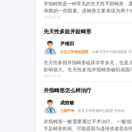
并指畸形是一种常见的先天性手部畸形，
孕期的一些因素。该畸形主要表现为两个或多个手
2024-10-14
并指畸形，手术治疗是主要的治疗方法。
常发育和功能恢复。手术过程中，医生会
先天性多趾并趾畸形
建。手术后，患儿需要进行一定的康复训练和物
在手术前，家长应注意保护患儿的手指，
尹维田
和物理治疗，并定期到医院复查，以评估
公立三甲综合医院
吉林大学中日联谊医院 
儿足够的心理支持，帮助他们建立积极的心态，勇
容仅供参考，具体诊断和治疗方案需由专
先天性多指并指畸形临床非常多见，也是
儿或存在其他健康问题的患儿可能需要更
影响较大。先天性多指并指畸形确切病因不
长带患儿到正规医院进行详细检查和咨询
2024-10-14
天性脚趾畸形包括漂浮指、多指、并指、
时就医。
能。除了生理上的影响外，患儿和家长往
并指畸形怎么样治疗
学习和社会生活，甚至影响到以后的就业、工作和婚姻。 先天性并
检查即可明确诊断，辅助检查主要是X线
成效敏
三级甲等
复旦大学附属华山医院 手外科
并指畸形一般需要通过手术治疗。 一般情况下并指畸形的发病率不是特别高，属于一种先天性
手足畸形疾病。可能是因为遗传或者是在