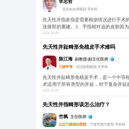
李忠哲
健康状况以及并指的程度。必要时，需定
北京积水潭医院 手外科
略。
先天性并指多指是需要根据情况进行手术的
连接部的重建。3、手指相对远的皮肤因
2024-10-09
肤需要进行部分的植皮手术，一般在手术
先天性并趾畸形免植皮手术难吗
陈江海
副教授/副主任医师
三级甲等
武汉协和医院 手外科
先天性并趾畸形免植皮手术，是一个中等
术适用于所有类型的并趾，对于复杂并趾的治疗效果更为显著
2024-10-09
皮了，而是采用人工真皮诱导免植皮技术
需要再从身体其他部位取皮，大大减少手术创伤。 人工真皮诱导新生的皮肤
先天性并指畸形该怎么治疗？
除了在创面长轴线处存在线性瘢痕外，局
沉着或感觉功能下降的现象，整体效果较植皮有明显改善。 使用
竺枫
主任医师
过定期更换敷料及结合康复锻炼，可达到
公立三级综合医院
宁波市第六医院 手外科
不遗留疤痕