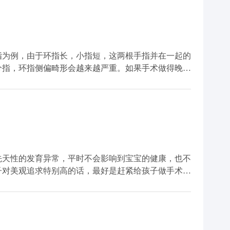
具体的情况选择最合适的治疗方式，以帮助稳定病情。
指为例，由于环指长，小指短，这两根手指并在一起的
分指，环指侧偏畸形会越来越严重。如果手术做得晚，
所以要尽早手术。 并指畸形的存在除了
对孩子的心理发育造成不利影响，尤其对于一些较为敏
身体健康，体重达标，需择期手术治疗，最佳手术时机
先天性的发育异常，平时不会影响到宝宝的健康，也不
子对美观追求特别高的话，最好是赶紧给孩子做手术，
可以避免影响宝宝的自信。