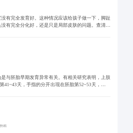
宝没有完全发育好。这种情况应该给孩子做一下，脚趾
头没有完全分化好，还是只是局部皮肤的问题。查清楚
方法不通，所以应该先检查。
为是与胚胎早期发育异常有关。有相关研究表明，上肢
第41~43天，手指的分开出现在胚胎第52~53天，在相
失可能是并指形成的原因。 儿童并指畸形是
，目前是可以通过手术的方式将原本并在一起的手指释
，体重达标，一般6个月左右就可以手术。
手外科