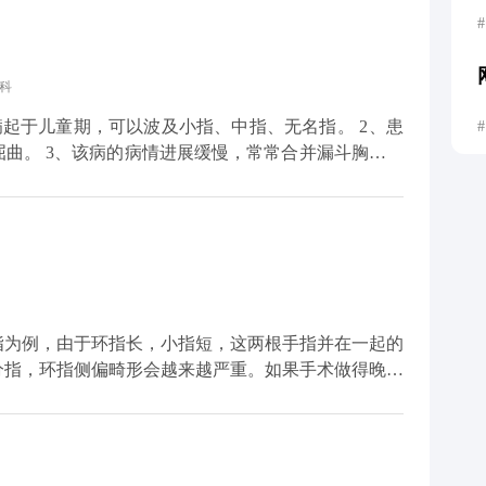
#
科
#
并漏斗胸、眼
以上临床症状要尽快去医院
具体的情况选择最合适的治疗方式，以帮助稳定病情。
指为例，由于环指长，小指短，这两根手指并在一起的
分指，环指侧偏畸形会越来越严重。如果手术做得晚，
所以要尽早手术。 并指畸形的存在除了
对孩子的心理发育造成不利影响，尤其对于一些较为敏
身体健康，体重达标，需择期手术治疗，最佳手术时机