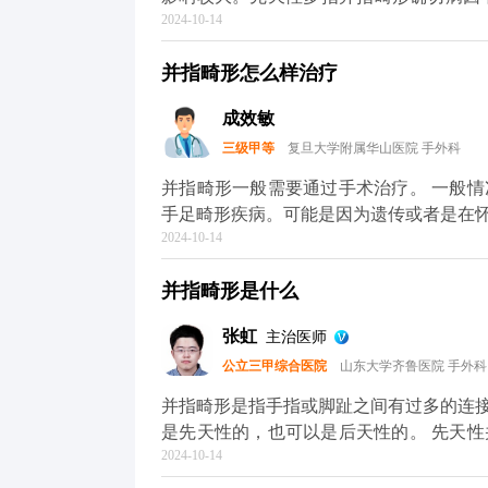
长带患儿到正规医院进行详细检查和咨询
2024-10-14
天性脚趾畸形包括漂浮指、多指、并指、
时就医。
能。除了生理上的影响外，患儿和家长往
并指畸形怎么样治疗
学习和社会生活，甚至影响到以后的就业、工作和婚姻。 先天性并
检查即可明确诊断，辅助检查主要是X线
成效敏
三级甲等
复旦大学附属华山医院 手外科
并指畸形一般需要通过手术治疗。 一般情况下并指畸形的发病率不是特别高，属于一种先天性
手足畸形疾病。可能是因为遗传或者是在
2024-10-14
是怀孕期间母体健康状态异常等原因造成
决定。如果是简单的并指通常一次手术可
并指畸形是什么
行多次手术。 如果并指畸形出现皮肤缺损的情况时，还需要在做手术的时候做植皮治疗，形成
并指畸形时，一般只能通过手术的方法治
张虹
主治医师
公立三甲综合医院
山东大学齐鲁医院 手外科
并指畸形是指手指或脚趾之间有过多的连
是先天性的，也可以是后天性的。 先天性并指畸形通常是由于胎儿在发育过程中手指或脚趾之
2024-10-14
间的分离过程受到干扰所致。后天性并指
的。并指畸形可能会影响手指或脚趾的功