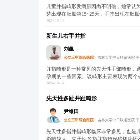
儿童并指畸形发病原因尚不明确，通常认
芽出现在胚胎第15~25天，手指出现在胚胎
2024-10-14
邻手指分化的进程中，指间间充质组织的凋亡或缺
新生儿先天性畸形中较为常见的一种类型
新生儿右手并指
放出来。一般来说，只要孩子身体状况良好
刘飙
公立三甲综合医院
吉林大学中日联谊医院 
并指畸形是一种常见的先天性手部畸形，
孕期的一些因素。该畸形主要表现为两个或多个手
2024-10-14
并指畸形，手术治疗是主要的治疗方法。
常发育和功能恢复。手术过程中，医生会
先天性多趾并趾畸形
建。手术后，患儿需要进行一定的康复训练和物
在手术前，家长应注意保护患儿的手指，
尹维田
和物理治疗，并定期到医院复查，以评估
公立三甲综合医院
吉林大学中日联谊医院 
儿足够的心理支持，帮助他们建立积极的心态，勇
容仅供参考，具体诊断和治疗方案需由专
先天性多指并指畸形临床非常多见，也是
儿或存在其他健康问题的患儿可能需要更
影响较大。先天性多指并指畸形确切病因不