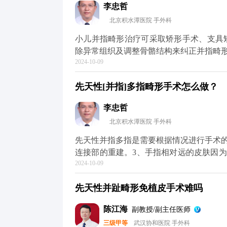
李忠哲
北京积水潭医院 手外科
小儿并指畸形治疗可采取矫形手术、支具矫
除异常组织及调整骨骼结构来纠正并指畸
2024-10-09
趾合并的情况。 2.支具矫正 支具矫正
肢体位置。对于轻度至中度的并指畸形有较
先天性[并指]多指畸形手术怎么做？
理疗法 物理疗法包括按摩、被动运动等
的并指畸形患者或手术恢复期的患者。 
李忠哲
健康状况以及并指的程度。必要时，需定
北京积水潭医院 手外科
略。
先天性并指多指是需要根据情况进行手术的
连接部的重建。3、手指相对远的皮肤因
2024-10-09
肤需要进行部分的植皮手术，一般在手术
先天性并趾畸形免植皮手术难吗
陈江海
副教授/副主任医师
三级甲等
武汉协和医院 手外科