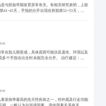
为是与胚胎早期发育异常有关。有相关研究表明，上肢
第41~43天，手指的分开出现在胚胎第52~53天，在相
失可能是并指形成的原因。 儿童并指畸形是
，目前是可以通过手术的方式将原本并在一起的手指释
，体重达标，一般6个月左右就可以手术。
手外科
通常在胎儿期形成，具体原因可能涉及遗传、环境以及
指在出生时未能完全分开。 治疗建议：对于
手术时机通常选择在婴儿期或儿童期，以确保手指的正
仔细分离粘连的指骨和软组织，并进行必要的修复和重
理治疗，以促进手指功能的恢复。 生活建议：
避免受到外伤或感染。手术后，应遵医嘱进行康复训练
手术效果和手指功能的恢复情况。此外，家长应给予患
手外科
敢面对治疗过程中的挑战。 请注意，以上内
业医生根据患儿的具体情况进行制定。特殊人群如早产
儿童发病率最高的先天性疾病之一，对外观及行走功能
加细致的评估和个性化的治疗方案。因此，强烈建议家
明，一般认为与环境因素、遗传因素关系有关。 先