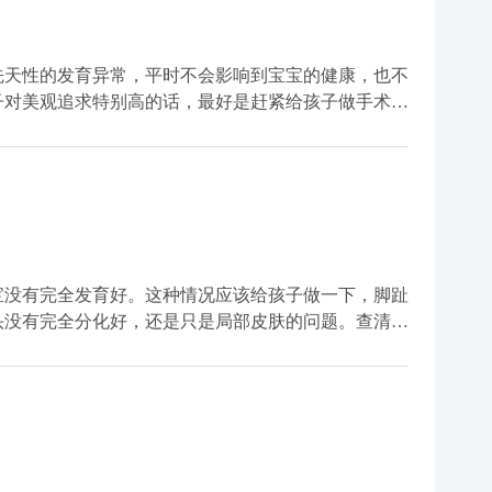
先天性的发育异常，平时不会影响到宝宝的健康，也不
子对美观追求特别高的话，最好是赶紧给孩子做手术，
可以避免影响宝宝的自信。
宝没有完全发育好。这种情况应该给孩子做一下，脚趾
头没有完全分化好，还是只是局部皮肤的问题。查清楚
方法不通，所以应该先检查。