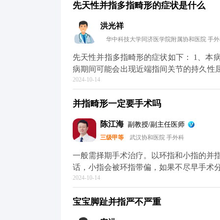
先天性并指多指畸形的症状是什么
洪光祥
华中科技大学同济医学院附属协和医院 手外
先天性并指多指畸形的症状如下： 1、本病起于儿童期，可以波及小指、中指、无名指。 2、患
病期间可能会出现近端指间关节的持久性屈曲。 3、该病的病情进展缓慢，常常合
2024-10-14
睑下垂、脊柱侧弯等。 4、部分手指可能会出现鹅颈弯头样畸形及掌指关节的伸展过度。 5、多
指一般表现为六指畸形，有时可看见分叉状的多指畸形。 一旦出现
并指畸形一定要手术吗
的骨科或儿科就诊。医生会结合每个病人
陈江海
副教授/副主任医师
三级甲等
武汉协和医院 手外科
一般需择期手术治疗。以环指和小指的并
话，小指会被环指带偏，如果不尽早手术
2024-10-14
哪怕环指被释放出来了，它的畸形问题仍然会很严重，
会对孩子的手指外观和功能有影响，还会
宝宝脚趾并指严不严重
感的孩子来说更是如此。因此，如果孩子
在六个月左右。