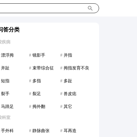
问答分类
按疾病
漂浮拇
#
镜影手
#
并指
并趾
#
束带综合征
#
拇指发育不良
短指
#
多指
#
多趾
裂手
#
裂足
#
兽皮痣
马蹄足
#
拇外翻
#
其它
按科室
手外科
#
静脉曲张
#
耳再造