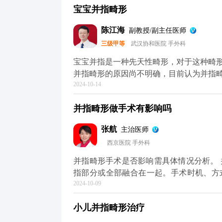
宝宝并指畸形
或足部的正常活动。 治疗方法包括手术分离、物理治疗和康复训练等。手术分离是最常见的治
疗方法，通过切除过多的连接组织来使手
陈江海
副教授/副主任医师
手部或足部的功能和活动能力。
三级甲等
武汉协和医院 手外科
宝宝并指是一种先天性畸形，对于这种畸
并指畸形的原因尚不明确，目前认为并指
2024-10-14
是个例外，其是在手指分化完成后形成的
位置已经明确，但遗传学家对导致这些基因突变的原因并不
并指畸形做手术有影响吗
体健康的话，应在其6个月大左右的时候
以一次分开的，医生就会一次分开，对于
张航
主治医师
在分指的过程中，常会出现指蹼相对缘皮
西京医院 手外科
需求选择自身取皮植皮或人工真皮诱导零
并指畸形手术是否影响需具体情况分析。 并指畸形是一种先天性手部发育异常，表现为相邻手
指部分或全部融合在一起。手术时机、方
2024-10-09
晚，可能导致手指功能受限或畸形加重。
会影响手指的正常生长和发育。 建议定期复查，监测手指生长和恢复情况。同时，注意保持手
小儿并指畸形治疗
部卫生，避免感染，以促进伤口愈合和功