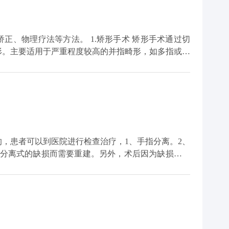
正、物理疗法等方法。 1.矫形手术 矫形手术通过切
形。主要适用于严重程度较高的并指畸形，如多指或多
利用定制化的外固定器具，在医生指导下佩戴以帮助调整
好的效果，并可作为术前准备或术后辅助治疗。 3.物
手段，旨在改善血液循环、缓解肌肉紧张。适合于轻微
在考虑并指畸形的治疗方案时，应综合评估患儿的整体
期复查以监测病情变化，并根据医嘱选择合适的治疗策
，患者可以到医院进行检查治疗，1、手指分离。2、
为分离式的缺损而需要重建。另外，术后因为缺损的皮
后两周左右比较好。