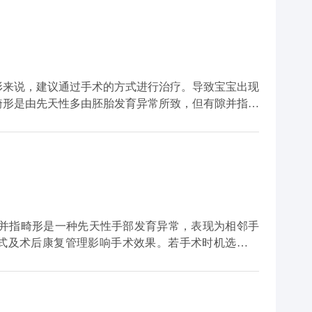
指或脚趾分离。物理治疗和康复训练可以帮助患者恢复
形来说，建议通过手术的方式进行治疗。导致宝宝出现
畸形是由先天性多由胚胎发育异常所致，但有隙并指则
。虽然越来越多类型的并指病变基因及其在染色体中的
明确。 对于这类患儿来说，如果身
进行治疗。基于血运的情况，并指畸形在分指的过程可
复杂性并指来说，往往会分多次进行。此外，由于并指
肤缺损的情况，为了加速伤口愈合，医生会根据患者的
植皮技术来对伤口进行覆盖。
式及术后康复管理影响手术效果。若手术时机选择过
例如，如果在孩子手指骨骼发育成熟前进行手术，可能
能恢复。