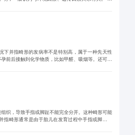
，遵医嘱进行治疗和康复。如有任何不适或异常，应及
多并指、拇内翻、巨指症等，严重者影响足部外观和功
往还有心理上的阴影，常常会影响到孩子的心理发育、
指畸形根据病史及临床体格
摄片，明确畸形的类型及骨骼关节生长情况。
怀孕前后接触到化学物质，比如甲醛、吸烟等。还可能
的。此类疾病需要根据患者手的血运情况和并指的类型
以将其完全分开，如果是复杂性需要考虑血运的情况进
疗。
接组织，导致手指或脚趾不能完全分开。这种畸形可能
畸形可能是由于手部或足部的创伤、感染或炎症引起
能和外观。一些患者可能会出现困难或疼痛，影响手部