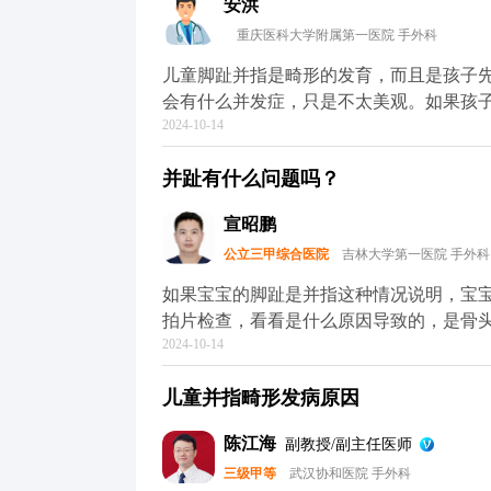
安洪
重庆医科大学附属第一医院 手外科
儿童脚趾并指是畸形的发育，而且是孩子
会有什么并发症，只是不太美观。如果孩
2024-10-14
在一岁半以前做手术是最合适的，这样才
并趾有什么问题吗？
宣昭鹏
公立三甲综合医院
吉林大学第一医院 手外科
如果宝宝的脚趾是并指这种情况说明，宝
拍片检查，看看是什么原因导致的，是骨
2024-10-14
了可以手术治疗的，不同的情况可能手术
儿童并指畸形发病原因
陈江海
副教授/副主任医师
三级甲等
武汉协和医院 手外科