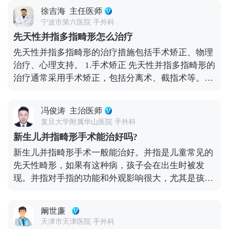
异常。 2.物理疗法 包括按摩、冷热敷等手段，在专业
外形和功能的目的，同时在身体其他部位不遗留疤痕
徐吉海
主任医师
人员指导下进行，旨在缓解肌肉紧张和促进血液循
宁波市第六医院 手外科
环。可作为术后辅助治疗或单独使用，有助于减少并
先天性并指多指畸形怎么治疗
发症风险。 3.功能锻炼 在医师建议下进行针对性肌力
先天性并指多指畸形的治疗措施包括手术矫正、物理
训练及关节活动范围练习，增强手部功能。针对改善
治疗、心理支持。 1.手术矫正 先天性并指多指畸形的
患者日常生活能力和工作能力有积极作用。 4.康复训
治疗通常采用手术矫正，包括分离术、截指术等。通
练 主要包括手指灵活性和协调性的训练，需持之以恒
过手术分离并指，切除多余的手指，以恢复正常的外
地进行。对于提高生活质量以及重返社会交往具有重
观和功能。 2.物理治疗 物理治疗可能包括使用支具或
要意义。 术后应定期复查，监测愈合情况及可能出现
冯俊涛
主治医师
进行康复训练，如手部功能锻炼。物理治疗旨在帮助
的并发症。日常生活中，患者还要注意保持患处清洁
复旦大学附属华山医院 手外科
患者适应并指畸形，提高手部功能和生活质量。 3.心
干燥，以免引起感染。
新生儿并指畸形手术能治好吗?
理支持 心理支持包括心理咨询和心理辅导，可能需要
新生儿并指畸形手术一般能治好。并指是儿童常见的
专业心理医生的帮助。先天性并指多指畸形可能会对
先天性畸形，如果有这种病，孩子会在出生时被发
患者的心理产生影响，心理支持可以帮助患者应对并
现。并指对手指的功能和外观影响很大，尤其是孩子
接受自己的身体状况。 在治疗过程中，应遵循医嘱，
随着发育进入幼儿园和学校后，会对孩子的心理产生
定期复查，并注意保持良好的生活习惯，如合理饮食
不良影响。有些并指畸形需要反复手术才能完成，并
和适量运动。
阚世廉
指的长度和形态决定了并指所需手术的次数。基本原
天津市天津医院 手外科