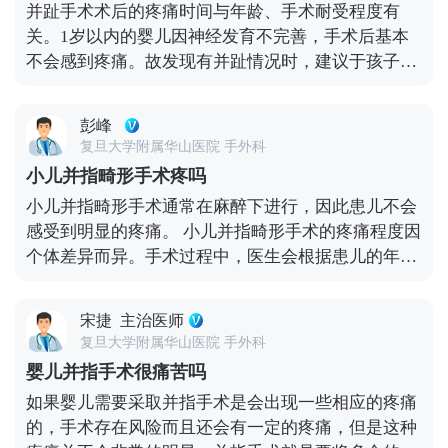
并趾手术术后的疼痛时间与年龄、手术耐受程度有
步先是手指分离，然后进行连接部的重建，最后是因
制在一岁以后。对于少数人来说，需要长时间观察手
关。1岁以内的婴儿因神经发育不完善，手术后基本
手术缺损的皮肤需要进行重建。手术后，家属需要对
的功能，以便准确地分开两个或更多的手指。手指间
不会感到疼痛。故发现有并趾情况时，建议于孩子6
患者手部进行更好的护理和引导锻炼，让患者手部更
的软组织可以切开，延长Z型皮肤或缺损创面完全植
个月到1岁前进行手术。 并趾手术术后，体内麻药代
快更好的恢复。
皮。孩子的手指需要麻醉，所以家长不必担心手术的
谢出去以后，感觉到疼痛也属于正常，对于小孩子来
痛苦，整个过程是无痛的。 三节拇术后三天开始保护
彭峰
说，家长一定要看护好，避免孩子因为疼痛，对手术
下指关节锻炼，术后一个半月拔除固定指骨的克氏
复旦大学附属华山医院 手外科
后脚趾作出不当行为，影响术后效果。 而且术后护理
针，拇指外形及关节活动恢复都是比较好的。
小儿并指畸形手术疼吗
非常关键，如果护理不当，脚趾有可能会长歪，还有
小儿并指畸形手术通常在麻醉下进行，因此患儿不会
可能出现不必要的疤痕。这就要求家长一定要找靠谱
感受到明显的疼痛。 小儿并指畸形手术的疼痛程度因
的医院。最好选择正规医院，操作更精细，术后进行
个体差异而异。手术过程中，医生会根据患儿的年
康复护理和指导，基本上就能减少疼痛感。当然由于
龄、并指类型和范围等因素，选择合适的麻醉方式和
个体对疼痛的敏感程度不同，有的人术后特别疼，有
手术方法。在麻醉下，患儿通常不会感受到疼痛。对
的人却没有太大感觉。
宋捷
主治医师
于较小的患儿，可能采用局部麻醉或基础麻醉，此时
复旦大学附属华山医院 手外科
可能会感到轻微不适。而对于较大的儿童或成人患
婴儿并指手术很痛苦吗
者，则可能需要全身麻醉。此外，手术后可能会给予
如果婴儿需要采取并指手术是会出现一些相应的疼痛
适当的止痛药物来减轻疼痛。 家长应密切关注患儿的
的，手术存在风险而且还会有一定的疼痛，但是这种
术后反应，并按医嘱给予止痛药物。同时，注意观察