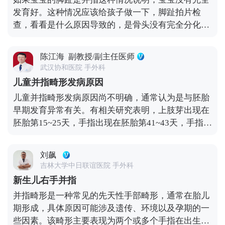
发育好。这种情况应该给孩子做一下，脚趾拍片检
查，看看是什么原因导致的，是骨头没有完全分化
好，还是只是局部皮肤的问题。查清楚了可以手术治
疗的，不同的情况可能手术方法不通，所以应该先检
陈江海
副教授/副主任医师
查。
武汉协和医院 手外科
儿童并指畸形发病原因
儿童并指畸形发病原因尚不明确，通常认为是与胚胎
早期发育异常有关。有相关研究表明，上肢芽出现在
胚胎第15~25天，手指出现在胚胎第41~43天，手指的
分开出现在胚胎第52~53天，在相邻手指分化的进程
中，指间间充质组织的凋亡或缺失可能是并指形成的
刘飙
原因。 儿童并指畸形是新生儿先天性畸形中较为常见
吉林大学中日联谊医院 手外科
的一种类型，目前是可以通过手术的方式将原本并在
新生儿右手并指
一起的手指释放出来。一般来说，只要孩子身体状况
并指畸形是一种常见的先天性手部畸形，通常在胎儿
良好，体重达标，一般6个月左右就可以手术。
期形成，具体原因可能涉及遗传、环境以及孕期的一
些因素。该畸形主要表现为两个或多个手指在出生时