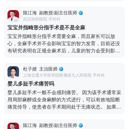
法，第一种是示指拇化，把漂浮拇指切掉，做一个示
从孩子的第二掌骨取一部分骨重建第一掌骨，这样完
生的建议作出选择。
指拇化，做完之后就只剩下4根手指，但是不影响正
全能保留住孩子的拇指，避免了从孩子脚部取跖骨，
陈江海
副教授/副主任医师
常功能。 第二个方法是半跖骨重建，把宝宝脚上第三
也无需打石膏固定，孩子的脚部不会受到影响，同时
武汉协和医院 手外科
或第四跖骨的一半(纵行)移植到患手重建第一掌骨和
骨吸收和坏死的几率也会大大降低，更重要的是，孩
宝宝并指畸形分指手术是不是全麻
第一腕掌关节，这个方法能够保住孩子的五根手指
子在6个月到1岁之间就可以接受手术，能够帮助孩子
宝宝并指畸形分指手术需要全麻，而且家长可以放
头，但是也有副作用，比如术后三个月不能负重，移
更早的建立拇指功能。
心，全麻手术并不会影响宝宝的智力发育，目前还没
植骨吸收坏死率比较高。 第三个就是最新的方法，半
有研究表明在正规全麻术后，儿童的智力会受到影
掌骨移植重建术，从孩子的第二掌骨取一部分骨重建
响。 全身麻醉可以让小儿在手术中没有痛觉，而且对
第一掌骨，这种术式不影响孩子的脚，术后护理相对
这段手术没有记忆，对孩子的远期预后没有影响，对
简单，骨吸收、坏死的几率也大大降低，所以这一方
杜子婧
主治医师
孩子的身心也是一种保护。 手术开始时，麻醉医生会
法成了很多家长的首选。
上海交通大学医学院附属第九人民医院 手外科
选择好适应症和掌握药物剂量，使孩子迅速进入一种
婴儿多趾手术痛苦吗
无痛睡眠状态。手术过程中，保证孩子没有痛觉、呼
婴儿多趾手术一般不会感到痛苦。 因为该手术通常采
吸平稳、血压稳定、肌肉放松，在整个手术过程中给
用局部麻醉或全身麻醉的方式进行，可以有效地阻断
予监护观察，保证孩子安全。手术结束时，将孩子从
痛觉传导，使患者在手术期间处于无痛状态。 如果患
深睡状态中唤醒。 对于宝宝并指畸形的情况，尽可能
儿存在精神紧张、恐惧等心理因素，可能会影响术后
让孩子早些做并指手术，尽早把并在一起的指头分
镇痛效果，导致轻微不适。此时需要使用适当的药物
开，更有利于宝宝手指的生长，也更有利于创面的愈
陈江海
副教授/副主任医师
来缓解这些不适症状。 术前应与医生详细沟通，了解