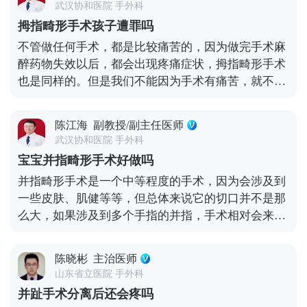
合。
武汉协和医院 手外科
手术过程及可能出现的风险，并遵循医嘱做好术前准
拇指畸形手术孩子遭罪吗
备。术后注意观察宝宝的生命体征和伤口愈合情况，
不管做任何手术，都是比较痛苦的，因为做完手术麻
避免剧烈运动以减少疼痛。
醉药物失效以后，都会出现疼痛症状，拇指畸形手术
也是同样的。但是我们不能因为手术有痛苦，就不做
手术，是否需要手术治疗，还要根据患者的病情才能
决定。拇指畸形可以分为拇指发育不良、拇指多指、
陈江海
副教授/副主任医师
并指、三节拇等。 拇指发育不良，由于孩子年纪比较
武汉协和医院 手外科
小，出于安全和手术顺利进行考虑，通常会采用全麻
宝宝并指畸形手术好做吗
的方式进行。麻醉医生会根据孩子的情况来精确计算
并指畸形手术是一个中等程度的手术，因为会涉及到
麻醉的计量，能使其迅速进入睡着状态，全身肌肉松
一些皮肤、肌健等等，但总体来说它的切口并不是那
弛，感觉不到疼痛。拇指发育不良手术后，孩子体内
么大，如果涉及到多个手指的并指，手术相对会来说
残余的药物会随着新陈代谢排出，很快就会苏醒，不
会复杂一些。 但是并指总体上来说，并不是一个特别
会对其造成影响。 拇指多指手术如果小孩还不满一周
大的手术，手术时间现在控制的比较好，把并指从切
岁，一般对痛几乎没有很敏感的感觉，这时候神经系
陈晓彬
主治医师
皮一直到最后缝合完成包扎起来，就可以完成一个并
统还在发育不是很完善，所以一岁之前、六个月之后
山东省立医院 手外科
指的分指，因此手术的时间并不是那么的长，手术也
做手术的孩子几乎是没有痛感。 并指，考虑到婴儿还
并趾手术分离后还会疼吗
并不是那么的大。 具体治疗步骤主要分这三步：第一
太小，手术相对痛苦，先天性多指畸形的手术最好限