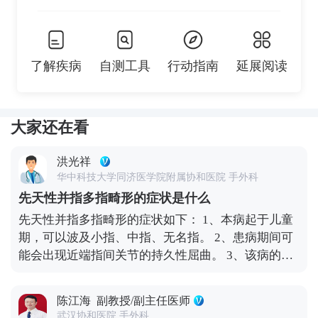
了解疾病
自测工具
行动指南
延展阅读
大家还在看
洪光祥
华中科技大学同济医学院附属协和医院 手外科
先天性并指多指畸形的症状是什么
先天性并指多指畸形的症状如下： 1、本病起于儿童
期，可以波及小指、中指、无名指。 2、患病期间可
能会出现近端指间关节的持久性屈曲。 3、该病的病
情进展缓慢，常常合并漏斗胸、眼睑下垂、脊柱侧弯
等。 4、部分手指可能会出现鹅颈弯头样畸形及掌指
陈江海
副教授/副主任医师
关节的伸展过度。 5、多指一般表现为六指畸形，有
武汉协和医院 手外科