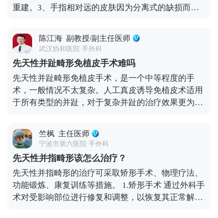
重建。3、手指相对远的皮肤因为分离式的缺损而需
形的治疗方案时，应综合评估患儿的整体健康状况以
要重建。另外，术后因为缺损的皮肤需要进行部分的
及并指的程度。必要时，需定期复查以监测病情变
植皮手术，一般在手术后两周左右比较好。
化，并根据医嘱选择合适的治疗策略。
陈江海
副教授/副主任医师
武汉协和医院 手外科
先天性并趾畸形免植皮手术难吗
先天性并趾畸形免植皮手术，是一个中等程度的手
术，一般情况不太复杂。人工真皮诱导免植皮术适用
于所有类型的并趾，对于复杂并趾的治疗效果更为显
著。 做并趾分趾手术时一般都不植皮了，而是采用人
工真皮诱导免植皮技术，将人工真皮材料贴在创伤
竺枫
主任医师
处，诱导皮肤自己生长，不需要再从身体其他部位取
宁波市第六医院 手外科
皮，大大减少手术创伤。 人工真皮诱导新生的皮肤会
先天性并指畸形该怎么治疗？
和原来的很像，除了在创面长轴线处存在线性瘢痕
先天性并指畸形的治疗可采取矫形手术、物理疗法、
外，局部再生的皮肤质量与正常皮肤极为相似，不会
功能锻炼、康复训练等措施。 1.矫形手术 通过外科手
出现色素沉着或感觉功能下降的现象，整体效果较植
术对受影响部位进行修复和调整，以恢复其正常解剖
皮有明显改善。 使用本方法进行并趾分离术后，通过
结构。适用于纠正严重的并指畸形或其他复杂的结构
定期更换敷料及结合康复锻炼，可达到改善患趾术后