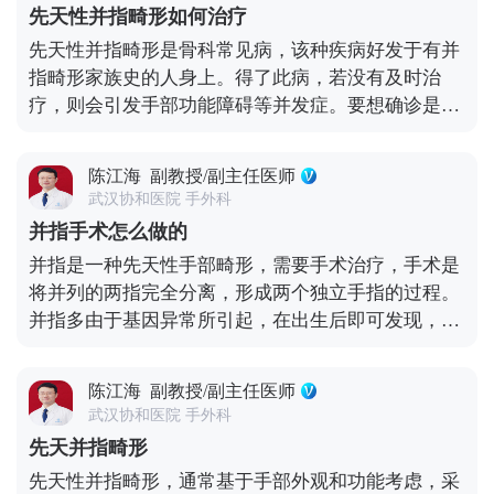
理是一个手指一次手术最多只能有一个伤口，因为手
先天性并指畸形如何治疗
指的血液供应是由手指两侧的指动脉提供。如果同时
先天性并指畸形是骨科常见病，该种疾病好发于有并
在手指两侧做切口，可能会因手术刺激而损伤两侧血
指畸形家族史的人身上。得了此病，若没有及时治
管或发生血管痉挛，从而影响手指的血液供应。建议
疗，则会引发手部功能障碍等并发症。要想确诊是不
保持伤口清洁卫生，避免感染。
是先天性并指畸形，则需要进行染色体核型检查、X
射线拍片检查、多普勒超声检查、核磁共振成像检
陈江海
副教授/副主任医师
查。先天性并指畸形经检查确诊后，一般都采用手术
武汉协和医院 手外科
治疗，通过手术可以有效地改善手指功能以及手部外
并指手术怎么做的
观，常用手术方法如下。 1、软组织性并指：该种类
并指是一种先天性手部畸形，需要手术治疗，手术是
型的疾病通常采用并指分离手术治疗，该手术通常在
将并列的两指完全分离，形成两个独立手指的过程。
并连手指背侧和掌侧做三角形皮瓣切口，然后再按沿
并指多由于基因异常所引起，在出生后即可发现，建
着切口切开皮肤以及皮下组织，以便完全分离并指，
议患者在一岁以后进行。并指手术术前需要进行详细
分离完成后，再在两指间进行植皮。 2、有末节指骨
的规划，进行x线、CT、核磁的检查，以判断其内骨
相连的并指：该种类型的并指发生后，通常进行皮瓣
陈江海
副教授/副主任医师
器、神经、血管、肌腱的分布情况，通常在表皮进行
移植术治疗，该手术也是做三角形切口，在分指时通
武汉协和医院 手外科
z字延长，缺损的皮肤进行植皮准备，将骨船从中间
常将末节指骨分开，用末节皮下组织瓣覆盖裸露的指
先天并指畸形
一分为二，并且将附着的肌肉、肌腱进行对称分布，
骨创面，然后在皮下组织瓣缺损处用厚度适中的皮片
先天性并指畸形，通常基于手部外观和功能考虑，采
同时将软组织包裹骨胳，使缺皮的区域能够通过植皮
移植覆盖。 先天性并指畸形通过规范的手术治疗一般