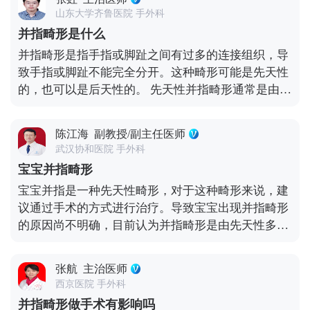
血运情况和并指的类型决定。如果是简单的并指通常
山东大学齐鲁医院 手外科
一次手术可以将其完全分开，如果是复杂性需要考虑
并指畸形是什么
血运的情况进行多次手术。 如果并指畸形出现皮肤缺
并指畸形是指手指或脚趾之间有过多的连接组织，导
损的情况时，还需要在做手术的时候做植皮治疗，形
致手指或脚趾不能完全分开。这种畸形可能是先天性
成并指畸形时，一般只能通过手术的方法治疗。
的，也可以是后天性的。 先天性并指畸形通常是由于
胎儿在发育过程中手指或脚趾之间的分离过程受到干
扰所致。后天性并指畸形可能是由于手部或足部的创
陈江海
副教授/副主任医师
伤、感染或炎症引起的。并指畸形可能会影响手指或
武汉协和医院 手外科
脚趾的功能和外观。一些患者可能会出现困难或疼
宝宝并指畸形
痛，影响手部或足部的正常活动。 治疗方法包括手术
宝宝并指是一种先天性畸形，对于这种畸形来说，建
分离、物理治疗和康复训练等。手术分离是最常见的
议通过手术的方式进行治疗。导致宝宝出现并指畸形
治疗方法，通过切除过多的连接组织来使手指或脚趾
的原因尚不明确，目前认为并指畸形是由先天性多由
分离。物理治疗和康复训练可以帮助患者恢复手部或
胚胎发育异常所致，但有隙并指则是个例外，其是在
足部的功能和活动能力。
手指分化完成后形成的。虽然越来越多类型的并指病
张航
主治医师
变基因及其在染色体中的位置已经明确，但遗传学家
西京医院 手外科
对导致这些基因突变的原因并不明确。 对于这类患儿
并指畸形做手术有影响吗