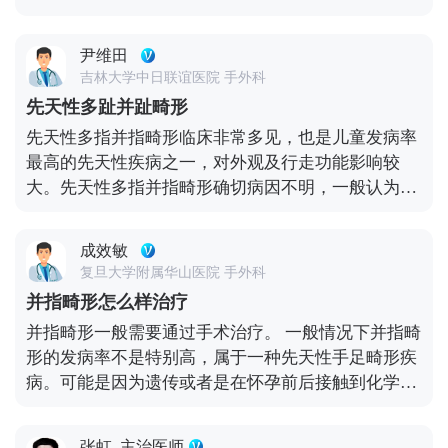
未能完全分开。 治疗建议：对于并指畸形，手术治疗
是主要的治疗方法。手术时机通常选择在婴儿期或儿
尹维田
童期，以确保手指的正常发育和功能恢复。手术过程
吉林大学中日联谊医院 手外科
中，医生会仔细分离粘连的指骨和软组织，并进行必
先天性多趾并趾畸形
要的修复和重建。手术后，患儿需要进行一定的康复
先天性多指并指畸形临床非常多见，也是儿童发病率
训练和物理治疗，以促进手指功能的恢复。 生活建
最高的先天性疾病之一，对外观及行走功能影响较
议：在手术前，家长应注意保护患儿的手指，避免受
大。先天性多指并指畸形确切病因不明，一般认为与
到外伤或感染。手术后，应遵医嘱进行康复训练和物
环境因素、遗传因素关系有关。 先天性脚趾畸形包括
理治疗，并定期到医院复查，以评估手术效果和手指
漂浮指、多指、并指、多并指、拇内翻、巨指症等，
功能的恢复情况。此外，家长应给予患儿足够的心理
成效敏
严重者影响足部外观和功能。除了生理上的影响外，
支持，帮助他们建立积极的心态，勇敢面对治疗过程
复旦大学附属华山医院 手外科
患儿和家长往往还有心理上的阴影，常常会影响到孩
中的挑战。 请注意，以上内容仅供参考，具体诊断和
并指畸形怎么样治疗
子的心理发育、学习和社会生活，甚至影响到以后的
治疗方案需由专业医生根据患儿的具体情况进行制
并指畸形一般需要通过手术治疗。 一般情况下并指畸
就业、工作和婚姻。 先天性并指畸形根据病史及临床
定。特殊人群如早产儿或存在其他健康问题的患儿可
形的发病率不是特别高，属于一种先天性手足畸形疾
体格检查即可明确诊断，辅助检查主要是X线摄片，
能需要更加细致的评估和个性化的治疗方案。因此，
病。可能是因为遗传或者是在怀孕前后接触到化学物
明确畸形的类型及骨骼关节生长情况。
强烈建议家长带患儿到正规医院进行详细检查和咨
质，比如甲醛、吸烟等。还可能是怀孕期间母体健康
询，遵医嘱进行治疗和康复。如有任何不适或异常，
状态异常等原因造成的。此类疾病需要根据患者手的
应及时就医。
张虹
主治医师