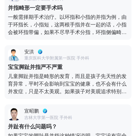
时可看见分叉状的多指畸形。 一旦出现以上临床症状
并指畸形一定要手术吗
要尽快去医院的骨科或儿科就诊。医生会结合每个病
一般需择期手术治疗。以环指和小指的并指为例，由
人具体的情况选择最合适的治疗方式，以帮助稳定病
于环指长，小指短，这两根手指并在一起的话，小指
情。
会被环指带偏，如果不尽早手术分指，环指侧偏畸形
会越来越严重。如果手术做得晚，哪怕环指被释放出
来了，它的畸形问题仍然会很严重，所以要尽早手
安洪
术。 并指畸形的存在除了会对孩子的手指外观和功能
重庆医科大学附属第一医院 手外科
有影响，还会对孩子的心理发育造成不利影响，尤其
宝宝脚趾并指严不严重
对于一些较为敏感的孩子来说更是如此。因此，如果
儿童脚趾并指是畸形的发育，而且是孩子先天性的发
孩子身体健康，体重达标，需择期手术治疗，最佳手
育异常，平时不会影响到宝宝的健康，也不会有什么
术时机在六个月左右。
并发症，只是不太美观。如果孩子对美观追求特别高
的话，最好是赶紧给孩子做手术，在一岁半以前做手
术是最合适的，这样才可以避免影响宝宝的自信。
宣昭鹏
吉林大学第一医院 手外科
并趾有什么问题吗？
如果宝宝的脚趾是并指这种情况说明，宝宝没有完全