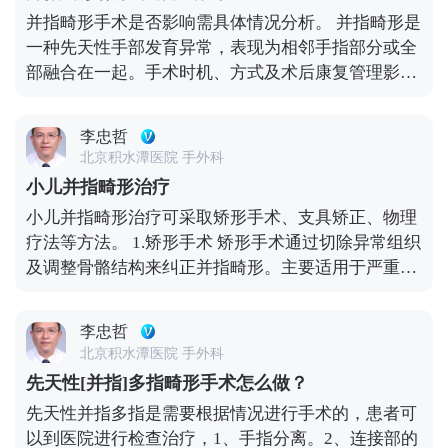
来说，如果身体健康的话，应在其6个月大左右的时
并指畸形手术是否影响需具体情况分析。 并指畸形是
候进行治疗。基于血运的情况，并指畸形在分指的过
一种先天性手部发育异常，表现为相邻手指部分或全
程可以一次分开的，医生就会一次分开，对于复杂性
部融合在一起。手术时机、方式及术后康复管理影响
并指来说，往往会分多次进行。此外，由于并指在分
手术效果。若手术时机选择过晚，可能导致手指功能
指的过程中，常会出现指蹼相对缘皮肤缺损的情况，
受限或畸形加重。例如，如果在孩子手指骨骼发育成
为了加速伤口愈合，医生会根据患者的需求选择自身
李忠哲
熟前进行手术，可能会影响手指的正常生长和发育。
取皮植皮或人工真皮诱导零植皮技术来对伤口进行覆
北京积水潭医院 手外科
建议定期复查，监测手指生长和恢复情况。同时，注
盖。
小儿并指畸形治疗
意保持手部卫生，避免感染，以促进伤口愈合和功能
小儿并指畸形治疗可采取矫形手术、支具矫正、物理
恢复。
疗法等方法。 1.矫形手术 矫形手术通过切除异常组织
及调整骨骼结构来纠正并指畸形。主要适用于严重程
度较高的并指畸形，如多指或多趾合并的情况。 2.支
具矫正 支具矫正利用定制化的外固定器具，在医生指
李忠哲
导下佩戴以帮助调整肢体位置。对于轻度至中度的并
北京积水潭医院 手外科
指畸形有较好的效果，并可作为术前准备或术后辅助
先天性[并指]多指畸形手术怎么做？
治疗。 3.物理疗法 物理疗法包括按摩、被动运动等手
先天性并指多指是需要根据情况进行手术的，患者可
段，旨在改善血液循环、缓解肌肉紧张。适合于轻微
以到医院进行检查治疗，1、手指分离。2、连接部的
的并指畸形患者或手术恢复期的患者。 在考虑并指畸