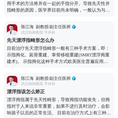
用手术的方法将并在一起的手指分开。导致先天性并
处理完成手术。
都可以治愈，但需要长时间手指功能训练才能够恢复
指畸形的原因，医学界目前尚未明确，一般认为与遗
正常，且不会影响患者的自然寿命。但需要注意的
传、怀孕前后接触到某些化学物质（如：二手烟等）
是，患者在进行分离手术治疗后，应当遵照医嘱到医
以及怀孕期间，母体因营养不良或病毒感染等情况造
院复诊，以便观察疾病的恢复情况。 先天性并指畸形
陈江海
副教授/副主任医师
成母体身体健康状况不佳有关。 如果患儿身体健康的
的治疗方法如上所述，患者可根据具体情况选择合适
武汉协和医院 手外科
话，一般建议在其6个月大左右的时候进行手术。由
的治疗方式。先天性并指畸形在治疗期间要做好饮食
先天漂浮指畸形怎么办
于并指在分指的过程中，大多数情况都会出现皮肤缺
保健，患者要忌吃辛辣食品，因为辛辣食品容易导致
目前治疗先天漂浮指畸形一般有三种手术方案，即：
损的情况。为了解决这个问题，目前主要有两种方式
皮肤出汗，会影响创口愈合；与此同时，患者要多吃
示指拇化、跖骨重建、掌骨移植重建(SMRT漂浮拇重
可以对分指后的创面进行覆盖，即：植皮和人工真皮
富含维生素、蛋白质的食物，比如果蔬、肉类、鸡
建术)。 示指拇化这种手术方式欧美医生普遍应用的
诱导技术。 1、植皮：植皮的供区一般会选择在患者
蛋，可以加速机体的康复。
比较多，就是直接切除漂浮拇后将示指拇化，虽然手
的肚子部位，因为这里的皮肤会更柔软有韧性，比较
术相对来说比较简单，孩子恢复得也快，但是术后孩
合适。但它有一定的坏死的几率，还会在供区，也就
陈江海
副教授/副主任医师
子就只有四根手指，我们很多家长和孩子都接受不
是肚子上新增创伤、疤痕，很影响美观。 2、人工真
武汉协和医院 手外科
了。 跖骨重建是传统的漂浮拇治疗手术方式，以前我
皮诱导技术：人工真皮诱导技术是直接在创面处贴上
漂浮指该怎么矫正
们采用的比较多，虽然也能保五指，但对孩子和家长
人工真皮材料，不会再从患者身体其他部位动刀取
漂浮拇指属于先天性畸形，导致拇指功能丧失，但拇
来说都很麻烦，取跖骨后孩子的脚需要用石膏固定，
皮，不存在新增创伤、疤痕影响美观的问题。适用于
指对于人来说非常重要，如果不进行及时治疗，会影
至少三个月脚都不能着地，并且移植骨存在一定的吸
各种类型的先天性并指畸形分指手术中。 总之，具体
响孩子以后的正常生活。 目前在治疗方式上有三种方
收、坏死几率，术后护理也比较繁琐。 手术时我们会
选择哪一种手术方式，患者可以根据自己的需求和医