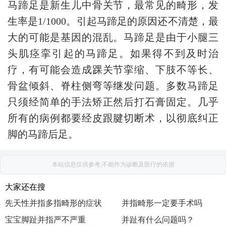
马蹄足是新生儿中骨关节，最常见的畸形，发
生率是1/1000。引起马蹄足的原因还不清楚，最
大的可能是基因的混乱。马蹄足是由于小腿三
头肌痉挛引起的马蹄足。如果得不到及时治
疗，有可能会造成踝关节挛缩、下肢不等长、
骨盆倾斜、脊柱侧弯等继发问题。多数马蹄足
只须经简单的手法矫正然后打石膏固定。几乎
所有的病例都要经皮跟腱切断术，以彻底纠正
脚的马蹄后足。
本站信息仅供参考,不能作为诊断及医疗的依据
大家还在搜
先天性并指多指畸形的症状
并指畸形一定要手术吗
是什么
宝宝脚趾并指严不严重
并趾有什么问题吗？