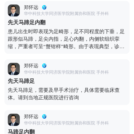
郑怀远
华中科技大学同济医学院附属协和医院 手外科
先天马蹄足内翻
患儿出生时即表现为足畸形，足不同程度的下垂，足
跟形似马蹄，足尖内指，足心内翻，内侧软组织挛
缩，严重者可呈“蟹钳样”畸形。由于表现典型，诊断
并不难。根据病因和病情严重程度，可分为多种类
型。总的原则是就诊年龄越小效果越好。依据不同年
郑怀远
龄不同类型选择不同治疗方案。一般情况根据就诊的
华中科技大学同济医学院附属协和医院 手外科
年龄，分为六个月之前的保守治疗和六个月之后的手
先天马蹄足
术治疗。先天性马蹄内翻足目前国际上最好的最先进
先天马蹄足，需要及早手术治疗，具体需要临床查
的治疗是早发现、早诊断、早治疗。
体。请到当地正规医院进行咨询
郑怀远
华中科技大学同济医学院附属协和医院 手外科
马蹄足内翻