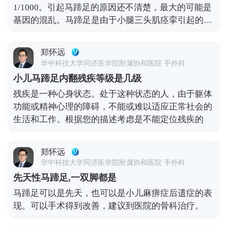
1/1000。引起马蹄足的原因还不清楚，最大的可能是
基因的混乱。马蹄足是由于小腿三头肌痉挛引起的马
蹄足。如果得不到及时治疗，有可能会造成踝关节挛
缩、下肢不等长、骨盆倾斜、脊柱侧弯等继发问题。
郑怀远
多数马蹄足只须经简单的手法矫正然后打石膏固定。
华中科技大学同济医学院附属协和医院 手外科
几乎所有的病例都要经皮跟腱切断术，以彻底纠正脚
小儿马蹄足内翻残疾等级是几级
的马蹄后足。
残疾是一种心身状态。处于这种状态的人，由于躯体
功能或精神心理的障碍，不能或难以适应正常社会的
生活和工作。根据您的描述考虑是不能定位残疾的
郑怀远
华中科技大学同济医学院附属协和医院 手外科
先天性马蹄足,一双脚都是
马蹄足可以是先天，也可以是小儿麻痹症后遗症的表
现。可以手术得到改善，建议到医院的骨科治疗。