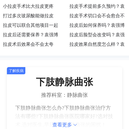
小拉皮手术比大拉皮更疼
拉皮手术提前多久预约？袁
吗？袁强博士|医生|怎么挂
打过多次玻尿酸能做拉皮
强博士|医生|如何预约|出诊
拉皮手术切口会不会愈合不
号|去哪预约|如何挂号|咨询
吗？袁强博士|医生|在哪坐
拉皮可以联合其他项目一起
地点|执业医院|主要在哪
好？袁强博士|医生|在哪出
拉皮后如何保养吗？袁强博
诊|执业机构|医院|联系方式
做吗？袁强博士|怎么预约|
拉皮后还需要保养？袁强博
诊|去哪找|怎么联系|预约|挂
士|医生|怎么挂号|去哪预约|
拉皮后脸型会改变吗？袁强
挂号|联系|面诊|咨询|在哪出
士|医生|如何预约|出诊地点|
拉皮术后效果会不会太夸
号
如何挂号|咨询
博士|医生|在哪坐诊|执业机
拉皮效果自然度怎么样？袁
诊
执业医院|主要在哪
张？袁强博士|医生|在哪出
构|医院|联系方式
强博士|怎么预约|挂号|联系|
诊|去哪找|怎么联系|预约|挂
面诊|咨询|在哪出诊
了解疾病
号
下肢静脉曲张
推荐科室：静脉曲张
下肢静脉曲张怎么办?下肢静脉曲张治疗方
法有哪些?下肢静脉曲张医院哪家好?选对技
术,选对医生,早日摆脱静脉曲张的困扰！
查看更多