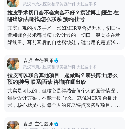
的分布情况。如果有必要，就先把多余的玻尿酸溶解
问题，可以去官方媒体平台（公众号、百家号、小红
武汉市第六医院整形美容外科 大拉皮手术
掉，等面部状态恢复稳定了再做拉皮。这样既能保证
薯）预约面诊，详细了解。
拉皮手术切口会不会愈合不好？袁强博士|医生|在
手术安全，也能让提升效果更精准、更持久。 其实拉
哪出诊|去哪找|怎么联系|预约|挂号
皮和填充并不冲突，关键是要找对时间、用对方式，
其实正规的拉皮手术，比如MCR复合提升术，切口位
才能真正达到面部年轻化的效果。 想知道更多关于
置和缝合技术都是精心设计过的。切口一般会藏在发
MCR复合提升术的问题，可以去官方媒体平台（公众
际线里、耳前耳后的自然褶皱处，缝合用的是减张缝
号、百家号、小红薯）预约面诊，详细了解。
合，愈合后痕迹特别隐蔽，通常1-3个月就基本看不
出来了。至于大家担心的耳朵变形，只要操作规范，
袁强
主任医师
这种情况很少出现。 当然，愈合效果不只是医生技术
武汉市第六医院整形美容外科 大拉皮手术
的事，术后护理也很关键。术后两三周内尽量别抽烟
拉皮可以联合其他项目一起做吗？袁强博士|怎么
喝酒，辛辣食物、海鲜和牛羊肉这些“发物”也先忌
预约|挂号|联系|面诊|咨询|在哪出诊
口，饮食清淡软烂一些。出院后可以散散步，但一个
其实是可以的，但核心是得结合每个人的面部情况，
月内别做跑步、游泳、力量训练这些剧烈运动，避免
量身设计方案，不能一概而论。 就像MCR复合提升
影响伤口愈合。 总的来说，只要选对医生、做好护
术，核心就是根据每个人的衰老特点来搭配项目。拉
理，拉皮切口愈合大多都很理想，不用过度焦虑。 想
皮主要解决中下面部松弛下垂，但很多人眼周问题也
知道更多关于MCR复合提升术的问题，可以去官方媒
很明显，比如上眼皮松、眼角往下掉，或者眼袋突
体平台（公众号、百家号、小红薯）预约面诊，详细
袁强
主任医师
出，这种时候单做拉皮就不够全面了。 所以要是眼周
了解。