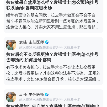
台（公众号、百家号、小红薯）预约面诊，详细了
拉皮效果自然度怎么样？袁强博士|怎么预约|挂号|
复位，让整个面部组织协调回归原位。这样操作下
解。
联系|面诊|咨询|在哪出诊
来，不会出现“吊梢眼”“脸绷得发亮”的情况，反而会
经常有面诊的朋友问我，拉皮手术做完会不会不自
让轮廓更清晰，神态更柔和。 效果自然与否，医生的
然？毕竟偶尔能在新闻里看到一些夸张的术后案例，
审美和技术很关键。我们会根据每个人的面部骨骼和
难免让人担心。其实大家不用过度焦虑，那些看起来
软组织情况做个性化方案，避免过度切除皮肤或过度
僵硬、网红感十足的所谓“拉皮效果”，大多不是规范
提升。术后初期可能会有轻微的紧绷感，一般一两周
手术的问题——要么是操作方式不正规，要么是过度
就会慢慢适应，表情也能完全恢复自如。与其担心效
袁强
主任医师
追求“提升感”，忽略了面部本身的结构平衡。 正规的
果夸张，不如多花时间筛选正规医院和医生，毕竟拉
武汉市第六医院整形美容外科 大拉皮手术
拉皮手术，核心是帮面部恢复年轻时候的状态，而不
皮的本质是“修复衰老”，不是“改造容貌”。 想知道更
拉皮后会不会反弹更快？袁强博士|医生|怎么挂号|
是把你改成另一个人。就比如MCR复合提升术，就是
多关于MCR复合提升术的问题，可以去官方媒体平台
去哪预约|如何挂号|咨询
通过精准剥离，把下垂的软组织放回原本的位置，再
（公众号、百家号、小红薯）预约面诊，详细了解。
有不少求美者担心，拉皮手术会不会让皮肤变得更
去掉多余的松弛皮肤。整个过程会特别注意保护表情
松，之后老得更快？其实这种说法并不准确。 正规的
肌，毕竟笑容、皱眉这些自然神态不能受影响。 术后
拉皮手术，比如MCR复合提升术，核心是对深层组织
初期有点肿胀是正常的，随着恢复会慢慢软化，轮廓
做彻底剥离、分层提拉，再进行复位固定，最后去掉
也会越来越自然。所以想做拉皮的朋友，重点不是纠
多余的松弛皮肤。整个过程是让组织在稳定的位置上
结“会不会不自然”，而是找正规机构和有经验的医
袁强
主任医师
重新贴合，效果很扎实，根本不会出现所谓的“反
生。好的拉皮效果，应该是别人觉得你年轻了，但说
武汉市第六医院整形美容外科 大拉皮手术
弹”，更不会加速衰老。 真正会让人觉得“反弹快、老
不出哪里变了，这才是理想的状态。 想知道更多关于
拉皮效果能年轻几岁？袁强博士|医生|如何预约|出