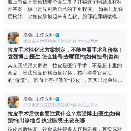
脸上有点下垂该找哪个医生看？其实这个问题没有标
月里，根据恢复情况白天或晚上适当戴就行，具体时
准答案，核心是先判断自己的下垂程度。 如果只是轻
间我都会根据每个人的恢复进度单独建议。 所以大家
度松弛，比如皮肤摸起来有点软、脸部轮廓稍微模
不用纠结戴头套这件事，它不是负担，反而能帮你更
糊，不用急着做手术。一些光电项目，或者线雕，效
快恢复到理想状态。 想知道更多关于MCR复合提升
果就挺对症的。在北京选这类项目，重点看机构是否
术的问题，可以去官方媒体平台（公众号、百家号、
袁强
主任医师
正规、设备有没有资质，皮肤科或美容科的医生只要
小红薯）预约面诊，详细了解。
武汉市第六医院整形美容外科 大拉皮手术
经验够，基本都能操作。 但如果是中重度下垂，比如
拉皮手术性化比方案制定，不能单看手术和价格！
法令纹深到卡粉、下颌缘完全模糊，甚至脸颊肉往下
袁强博士|医生|怎么挂号|去哪预约|如何挂号|咨询
坠，可能就得考虑拉皮手术了。北京能做拉皮的医生
其实我想跟大家说，拉皮是医疗手术，不是超市里的
不少，但一定要选专攻面部年轻化的整形外科医生，
商品，没法只靠价格衡量好坏，核心得看它背后
这类医生对脸部组织层次更熟悉，效果和恢复都更有
的“价值”。 市面上有些低价“拉皮”，其实只是单纯提
保障。 另外，现在有MCR复合提升术这种正规改良
拉表层皮肤，根本不做深层组织复位。这种手术看着
术式，结合了深层提升和精细缝合，适合想明显改善
便宜，但效果维持时间短，大概率1-2年就会反弹，
又怕留痕的朋友。不管选哪种方式，建议大家面诊时
袁强
主任医师
还容易出现皮肉分离、疤痕明显、表情僵硬这些问
多问两句，看看和自己情况相似的案例，把风险和恢
武汉市第六医院整形美容外科 大拉皮手术
题，后期修复反而要花更多钱。 真正靠谱的拉皮手
复周期问清楚，再做决定。 想知道更多关于MCR复
拉皮手术后饮食要注意什么？袁强博士|医生|如何
术，是个精细活。需要医生对皮肤、筋膜、脂肪等不
合提升术的问题，可以去官方媒体平台（公众号、百
预约|出诊地点|执业医院|主要在哪
同层次做精准剥离、复位、提升和固定，操作复杂，
家号、小红薯）预约面诊，详细了解。
拉皮术后恢复，饮食这块很多人容易忽视，其实选对