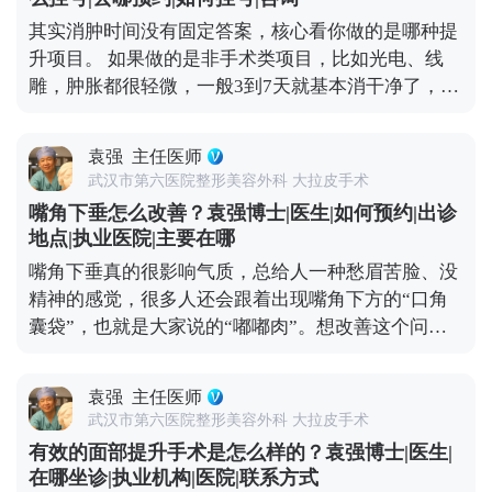
会在多个层次做复位固定，让下垂的组织在新的位置
核心。
其实消肿时间没有固定答案，核心看你做的是哪种提
上稳稳当当“扎根”，一次手术就能让你摆脱松弛困扰
升项目。 如果做的是非手术类项目，比如光电、线
挺久。这么算下来，从长远来看，性价比其实更高。
雕，肿胀都很轻微，一般3到7天就基本消干净了，最
当然了，具体能维持多久，和个人体质、术后护理还
多有点轻微泛红，不耽误正常上班、逛街。 如果是拉
有生活习惯都有关系，但总体来说，拉皮算是抗衰里
皮手术，消肿时间会稍长一点。术后前几天会有点胀
的“长效投资”。 想知道更多关于MCR复合提升术的
袁强
主任医师
胀的异物感，后期随着恢复，肿胀会慢慢消退，大1-
问题，可以去官方媒体平台（公众号、百家号、小红
武汉市第六医院整形美容外科 大拉皮手术
3个月左右，基本恢复正常，日常社交没问题。 另外
薯）预约面诊，详细了解。
嘴角下垂怎么改善？袁强博士|医生|如何预约|出诊
分享几个加速消肿的小技巧：术后按医生要求戴好头
地点|执业医院|主要在哪
套，前几天做好冰敷，平时避免剧烈运动、少吃辛辣
嘴角下垂真的很影响气质，总给人一种愁眉苦脸、没
刺激的食物，这些都能帮身体更快恢复。不过每个人
精神的感觉，很多人还会跟着出现嘴角下方的“口角
的体质和恢复节奏都不一样，不用着急，给身体足够
囊袋”，也就是大家说的“嘟嘟肉”。想改善这个问
的恢复时间，才能换来更自然的效果。 想知道更多关
题，还是得看严重程度。 如果下垂比较明显，甚至能
于MCR复合提升术的问题，可以去官方媒体平台（公
看到深层组织往下坠，单纯微创项目效果有限，就需
众号、百家号、小红薯）预约面诊，详细了解。
袁强
主任医师
要通过中下面部拉皮手术来解决。比如MCR复合提升
武汉市第六医院整形美容外科 大拉皮手术
术，针对嘴角和口角囊袋区域会做精细处理，能让嘴
有效的面部提升手术是怎么样的？袁强博士|医生|
角恢复微微上扬的状态，还不会影响表情自然度。 这
在哪坐诊|执业机构|医院|联系方式
里要重点说下，嘴角周围的神经和肌肉特别丰富，稍