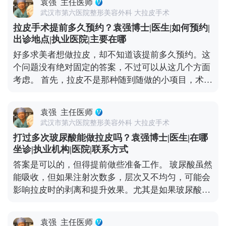
袁强
主任医师
人耐受力、术中麻醉效果和术后护理。 不管是小拉皮
武汉市第六医院整形美容外科 大拉皮手术
还是大拉皮，术中都会用麻醉，手术过程中是完全不
拉皮手术提前多久预约？袁强博士|医生|如何预约|
疼的。术后的疼痛感主要集中在恢复初期，但可以通
出诊地点|执业医院|主要在哪
过药物和物理方式缓解。我都会跟患者交代，术后多
好多求美者想做拉皮，却不知道该提前多久预约。这
休息、按时吃药、避免剧烈活动，这样疼痛感会明显
个问题没有绝对固定的答案，不过可以从这几个方面
减轻。 所以大家不用因为怕疼就纠结选哪种术式，关
考虑。 首先，拉皮不是那种随到随做的小项目，术前
键还是要根据自己的衰老程度和预期效果，选适合自
得有充分的沟通和准备。一般建议至少提前1-2个月
己的方案才对。 想知道更多关于MCR复合提升术的
预约面诊，这样医生才有足够的时间了解你的面部情
问题，可以去官方媒体平台（公众号、百家号、小红
袁强
主任医师
况、需求，帮你设计个性化的手术方案。 其次，拉皮
薯）预约面诊，详细了解。
武汉市第六医院整形美容外科 大拉皮手术
前后需要一段恢复期，要是你有重要的社交活动或者
打过多次玻尿酸能做拉皮吗？袁强博士|医生|在哪
工作安排，一定要提前规划好时间，避免恢复期和重
坐诊|执业机构|医院|联系方式
要行程冲突。另外，手术前还得做一些必要的体检，
答案是可以的，但得提前做些准备工作。 玻尿酸虽然
确保身体状况适合手术，这也需要预留时间。 最后，
能吸收，但如果注射次数多，层次又不均匀，可能会
医生的排期也是个重要因素。靠谱的医生手术排期通
影响拉皮时的剥离和提升效果。尤其是如果玻尿酸跑
常都比较满，提前预约才能避免等太久。建议大家只
到了不该在的层次，还会增加手术的复杂度。 所以我
要有初步想法，就可以先过来咨询，给自己和医生都
一般建议，拉皮手术前先面诊检查，看看面部玻尿酸
留足准备时间。 想知道更多关于MCR复合提升术的
袁强
主任医师