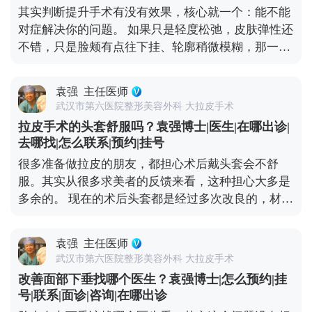
其实判断提升手术有没有效果，核心就一个：能不能
微处理不当就可能影响表情自然度，所以找对医生很
对症解决你的问题。 如果只是轻度松弛，皮肤弹性还
关键——一定要选对脸部解剖结构熟悉的医生，面诊
不错，只是脸颊有点往下挂、轮廓稍微模糊，那一些
时多沟通自己想要的自然效果。 想知道更多关于
光电项目，或者线雕都可以改善。 但如果已经是中重
MCR复合提升术的问题，可以去官方媒体平台（公众
度下垂，比如出现“羊腮”、下颌缘被肉遮住，甚至法
号、百家号、小红薯）预约面诊，详细了解。
袁强
主任医师
令纹深到显老，可能就得选拉皮手术了。拉皮是通过
武汉市第六医院整形美容外科 大拉皮手术
手术提升深层组织，效果更彻底，维持时间也更长。
拉皮手术的头套舒服吗？袁强博士|医生|在哪出诊|
像MCR复合提升术这种正规术式，在传统拉皮的基础
去哪找|怎么联系|预约|挂号
上优化了层次分离和固定方式，适合对效果要求高、
很多准备做拉皮的朋友，都担心术后戴头套会不舒
又希望恢复自然的朋友。最后提醒下，不管选哪种，
服。其实从很多求美者的反馈来看，这种担心大多是
一定要找正规医院的经验丰富的医生，面诊时把需求
多余的。 现在的术后头套都是经过多次改良的，材质
说清楚，多看看相似案例，这样才能保证效果。 想知
是医用级的柔软面料，透气不闷，而且是按人脸型剪
道更多关于MCR复合提升术的问题，可以去官方媒体
裁的，贴合度很高，不会有勒得喘不过气的感觉。不
平台（公众号、百家号、小红薯）预约面诊，详细了
袁强
主任医师
少人戴个两三天就适应了，甚至睡觉时都能忽略它的
解。
武汉市第六医院整形美容外科 大拉皮手术
存在。 戴头套可不是多余的步骤，核心作用是帮面部
改善面部下垂找哪个医生？袁强博士|怎么预约|挂
组织更好地贴合骨骼、减轻肿胀，还能促进伤口愈
号|联系|面诊|咨询|在哪出诊
合。一般建议术后前两周尽量24小时佩戴，之后一个