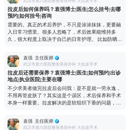
武汉市第六医院整形美容外科 大拉皮手术
问题突出，拉皮的时候可以考虑联合提眉、双眼皮或
拉皮后如何保养吗？袁强博士|医生|怎么挂号|去哪
者祛眼袋手术。比如提眉能顺便改善眉形和上眼皮松
预约|如何挂号|咨询
弛，祛眼袋分内路和外路，内路适合单纯脂肪膨出
需要的。真正的术后养护，不只是涂涂抹抹，更要融
的，外路适合皮肤也松的。至于是不是要一起做，得
入日常习惯里。很多人忽略了，术后效果能维持多
看具体的面部条件和想要的效果。 不过有个小建议，
久，很大程度上取决于自己的日常护理。 比如防晒，
要是时间充裕，分阶段做会更稳妥。先做拉皮把整体
这是术后保养的重中之重。紫外线是皮肤老化的头号
轮廓提上来，等面部状态稳定了（大概半年左右），
元凶，术后如果不做好防晒，不仅容易出现色素沉
再针对性调整眼周，这样最终效果会更协调自然。 想
袁强
主任医师
着，还会加速胶原分解，让皮肤提前松弛。还有作息
知道更多关于MCR复合提升术的问题，可以去官方媒
武汉市第六医院整形美容外科 大拉皮手术
和饮食，长期熬夜、吃太多甜食，会让皮肤炎症加
体平台（公众号、百家号、小红薯）预约面诊，详细
拉皮后还需要保养？袁强博士|医生|如何预约|出诊
重、氧化加快，不仅容易暗沉，还可能让松弛问题复
了解。
地点|执业医院|主要在哪
发。 另外，表情管理也很关键。虽然术后表情会慢慢
不少求美者做完拉皮后会问我：是不是就一劳永逸，
恢复自然，但过度夸张的表情会反复牵拉皮肤，就算
不用再管皮肤了？其实这是个误区，术后保养和手术
打了除皱针，也需要自己多注意收敛。还有一点很重
本身一样重要。拉皮解决的是软组织下垂的问题，但
要，要定期回访医生，根据皮肤的恢复状态调整保养
皮肤的质地、光泽和细纹，这些细节同样影响年轻
方案。拉皮从来不是抗衰的终点，只是帮你把皮肤状
感。 手术能帮我们把面部组织复位到好的状态，但皮
态拉回一个好的起点，后续的健康生活习惯，才是维
袁强
主任医师
肤的自然衰老过程并没有停止。比如术后皮肤可能会
持年轻态的核心。你对皮肤用心，它自然会给你好的
武汉市第六医院整形美容外科 大拉皮手术