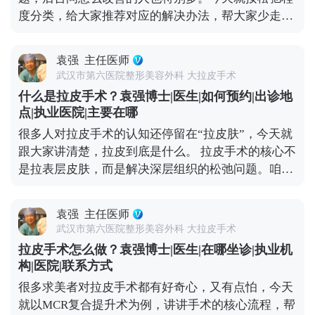
肪、肌肉这些层次都要精细剥离再复位，就是为了避
度分类，给大家推荐对应的解决办法，帮大家少走弯
免这种不自然的状态。 疤痕问题也不用过度担心。现
路。 如果是轻度松弛，比如只是感觉皮肤没那么紧
在都用减张缝合技术，切口选在发际线、耳后这些隐
致，有少量细纹，没出现明显下垂，优先选非手术方
蔽位置，术后1-3个月疤痕会慢慢淡化，基本看不出
袁强
主任医师
式。像光电、超声刀这些，能刺激皮肤胶原再生，让
来，也不会因为拉扯让耳朵变形。至于五官变形、表
武汉市第六医院整形美容外科 大拉皮手术
皮肤变紧致；线雕则是通过物理提拉，即时改善轻微
情丧失，核心是提拉方向和神经保护的问题，我临床
什么是拉皮手术？袁强博士|医生|如何预约|出诊地
下垂，这些方法创伤小、恢复快，不影响正常生活。
比较习惯用多矢量提升的方式，结合对解剖结构的熟
点|执业医院|主要在哪
如果是中度松弛，比如苹果肌开始下垂、法令纹明
悉度，尽量避开重要神经，保证术后表情自然。 说到
很多人对拉皮手术的认知还停留在“拉皮肤”，今天就
显、眼角有轻微耷拉，非手术方式效果有限，就可以
底，拉皮的安全和效果，核心还是看医生的技术和经
跟大家讲清楚，拉皮到底是什么。 拉皮手术的核心不
考虑拉皮手术，比如MCR复合提升术，能精准解决局
验。选对人，才能真正实现自然持久的年轻化。 想知
是拉表层皮肤，而是解决深层组织的松弛问题。咱们
部下垂问题。 如果是重度松弛，比如面部组织明显下
道更多关于MCR复合提升术的问题，可以去官方媒体
随着年龄增长，皮肤里的胶原蛋白会流失，深层的筋
垂、下颌线模糊不清、颈部皮肤也跟着松弛，依旧需
平台（公众号、百家号、小红薯）预约面诊，详细了
膜和肌肉也会松弛下垂，这才是皱纹、脸垮的根源。
要传统拉皮手术了。它能深层提拉筋膜和肌肉，从根
解。
袁强
主任医师
它的原理很简单：就拿MCR复合提升术来说，就是通
源上解决松弛问题，效果也更持久。 另外提醒大家，
武汉市第六医院整形美容外科 大拉皮手术
过隐蔽的切口，把面部皮肤和深层组织分离开，然后
日常护肤、坚持防晒、健康饮食和适度运动，能延缓
拉皮手术怎么做？袁强博士|医生|在哪坐诊|执业机
对松弛的筋膜、肌肉进行提拉、复位、收紧，再把多
皮肤松弛的速度。改善松弛没有统一答案，关键是先
构|医院|联系方式
余的皮肤切除，最后缝合，这样就能从根源上恢复面
判断自己的松弛程度，再在专业医生指导下选适合自
很多求美者对拉皮手术都有好奇心，又有点怕，今天
部的紧致和轮廓感。 不是所有人都适合做拉皮，它更
己的方案。 想知道更多关于MCR复合提升术的问
就以MCR复合提升术为例，讲讲手术的核心流程，帮
适合中重度面部松弛的人——比如眼角下垂、苹果肌
题，可以去官方媒体平台（公众号、百家号、小红