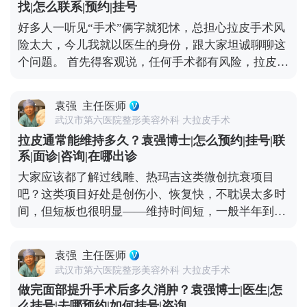
找|怎么联系|预约|挂号
样就能最大程度避免疤痕和耳朵变形的问题。 至于面
好多人一听见“手术”俩字就犯怵，总担心拉皮手术风
部麻木，大家可以放心，面部神经本来就丰富，手术
险太大，今儿我就以医生的身份，跟大家坦诚聊聊这
中难免会碰到一些细小的神经末梢，术后短期内可能
个问题。 首先得客观说，任何手术都有风险，拉皮也
会有麻木感，但这种感觉一般三个月内就会慢慢恢
不例外。如果手术操作不规范，确实可能出现血肿、
复。只要医生操作规范，避开重要神经，这种暂时性
皮肤凹凸不平，严重的还可能损伤神经。比如有些朋
的不适完全是可以接受的。 总结下来就是，拉皮的后
袁强
主任医师
友做完后耳朵变形、疤痕特别明显，多半是碰到
遗症大多和手术方式不规范有关，选对医生和手术方
武汉市第六医院整形美容外科 大拉皮手术
了“假拉皮”——只做表面功夫，单纯把皮肤拉紧，没
案，就能有效规避。 想知道更多关于MCR复合提升
拉皮通常能维持多久？袁强博士|怎么预约|挂号|联
处理深层组织，强行拉扯皮肤缝合，自然容易出问
术的问题，可以去官方媒体平台（公众号、百家号、
系|面诊|咨询|在哪出诊
题。 但大家也不用过度恐慌，在正规医院找经验丰富
小红薯）预约面诊，详细了解。
大家应该都了解过线雕、热玛吉这类微创抗衰项目
的医生操作，这些风险都是能控制的。比如在做MCR
吧？这类项目好处是创伤小、恢复快，不耽误太多时
复合提升术时，就会凭着精准的解剖知识避开重要神
间，但短板也很明显——维持时间短，一般半年到一
经，做分层减张缝合，尽量减少对组织的创伤。还会
年就见效退了，得定期补做，长期算下来花费也不
注意保护面部主要神经分支，避免不必要的损伤。 所
少。 拉皮手术就不一样了，它不是只把表面皮肤拉紧
以说，想做拉皮，第一步也是最关键的一步，就是选
袁强
主任医师
那么简单，核心是通过深层筋膜的剥离和提升，从根
对正规医院和靠谱医生，这是降低风险的想知道更多
武汉市第六医院整形美容外科 大拉皮手术
儿上解决组织下垂的问题。正因为是深层调整，效果
关于MCR复合提升术的问题，可以去官方媒体平台
做完面部提升手术后多久消肿？袁强博士|医生|怎
才扎实，一般能维持8-10年。就像MCR复合提升术，
（公众号、百家号、小红薯）预约面诊，详细了解。
么挂号|去哪预约|如何挂号|咨询