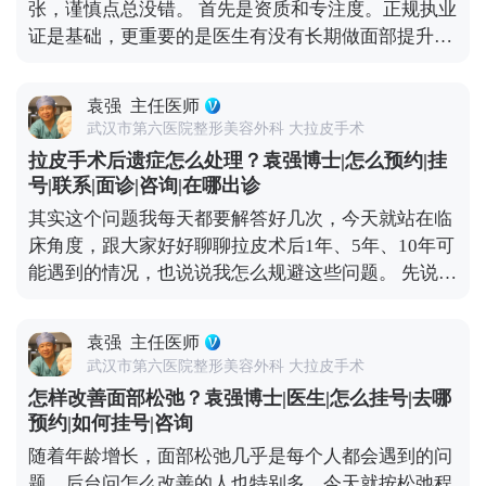
张，谨慎点总没错。 首先是资质和专注度。正规执业
要结合填充、提升等综合方式，比如MCR复合提升
百家号、小红薯）预约面诊，详细了解。
证是基础，更重要的是医生有没有长期做面部提升这
术，从深层提升组织，既能改善松弛，也能淡化纹
个领域。小切口看着创伤小，但对操作精度要求高，
路。 抗衰是个系统工程，单纯控制表情没用，做好日
比如剥离的层次、提升的力度，差一点效果就天差地
常护理，再根据自身情况做科学的医美干预，才能更
袁强
主任医师
别，不是所有整形医生都能做好。 然后一定要看真实
高效地对抗法令纹。 想知道更多关于MCR复合提升
武汉市第六医院整形美容外科 大拉皮手术
案例。有经验的医生，手里肯定有大量术前术后对比
术的问题，可以去官方媒体平台（公众号、百家号、
拉皮手术后遗症怎么处理？袁强博士|怎么预约|挂
案例，而且得是完整的恢复周期案例，不是只放几张
小红薯）预约面诊，详细了解。
号|联系|面诊|咨询|在哪出诊
精修图。通过案例能直观看到医生的审美风格，比如
其实这个问题我每天都要解答好几次，今天就站在临
是偏自然款还是偏精致款，也能判断技术水平，比如
床角度，跟大家好好聊聊拉皮术后1年、5年、10年可
术后疤痕是否隐蔽、提升效果是否协调。 还有很关键
能遇到的情况，也说说我怎么规避这些问题。 先说说
的一点是沟通。好的医生不会一上来就推项目，而是
术后疼痛，现在麻醉技术和术后镇痛方案都很成熟，
会耐心听你的需求，结合你的面部松弛程度、骨骼结
大部分人术后只有轻微胀痛感，基本不影响正常休
构做定制方案。另外术后跟进也不能少，负责任的医
袁强
主任医师
息，个别敏感体质觉得不适的，用点常规镇痛药就能
生会在术后每天了解恢复情况，有问题及时处理，而
武汉市第六医院整形美容外科 大拉皮手术
缓解，不会持续太久。 再说说大家怕的“皮肉分离”，
不是做完手术就不管了。小切口提升是医疗行为，多
怎样改善面部松弛？袁强博士|医生|怎么挂号|去哪
那种“皮笑肉不笑”的僵硬感，其实大多是手术只拉了
花点时间选对医生，比什么都重要。 想知道更多关于
预约|如何挂号|咨询
表层皮肤，没处理深层组织导致的。像MCR复合提升
MCR复合提升术的问题，可以去官方媒体平台（公众
随着年龄增长，面部松弛几乎是每个人都会遇到的问
术这样的正规拉皮，都会分层处理，皮肤、筋膜、脂
号、百家号、小红薯）预约面诊，详细了解。
题，后台问怎么改善的人也特别多。今天就按松弛程