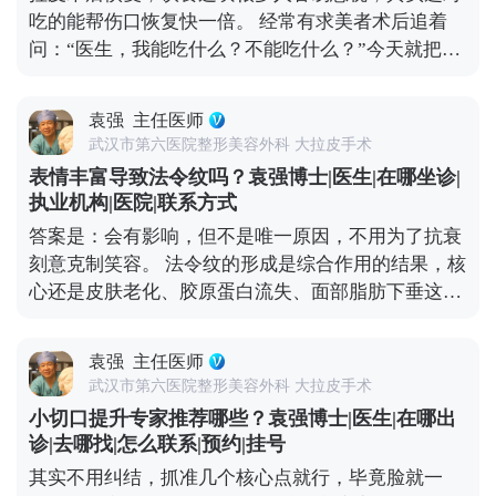
对医生的技术和经验要求极高，价格自然会高一些。
吃的能帮伤口恢复快一倍。 经常有求美者术后追着
但这种手术的效果更自然，维持时间也长，一般能到
问：“医生，我能吃什么？不能吃什么？”今天就把饮
8-10年，从长期来看反而更划算。 现在专业医生都讲
食注意事项说清楚。 术后初期建议以清淡、易消化的
究个性化定制，会根据你的松弛程度、面部结构、审
食物为主，比如小米粥、蒸鸡蛋羹、蔬菜瘦肉汤，这
美需求设计方案，而不是流水线操作。做医美不是为
袁强
主任医师
些食物不会给肠胃添负担，也能保证基础营养。一定
了图便宜，而是为了让自己变得更好。选一位靠谱的
武汉市第六医院整形美容外科 大拉皮手术
要避开辛辣、刺激、油腻的食物，比如火锅、烧烤、
医生，做一个适合自己的方案，才是对自己最负责任
表情丰富导致法令纹吗？袁强博士|医生|在哪坐诊|
辣椒这些，容易刺激血管扩张，影响伤口愈合，甚至
的投资。 想知道更多关于MCR复合提升术的问题，
执业机构|医院|联系方式
引发炎症。 另外要重点补充两类营养：优质蛋白质和
可以去官方媒体平台（公众号、百家号、小红薯）预
答案是：会有影响，但不是唯一原因，不用为了抗衰
维生素C。蛋白质是组织修复的基础，像鱼肉、去皮
约面诊，详细了解。
刻意克制笑容。 法令纹的形成是综合作用的结果，核
鸡肉、豆制品、牛奶都可以多吃点；维生素C能促进
心还是皮肤老化、胶原蛋白流失、面部脂肪下垂这些
胶原蛋白合成，帮助皮肤恢复弹性，新鲜的水果蔬菜
因素。而大笑、皱眉这类频繁的表情肌收缩，会加速
比如橙子、猕猴桃、西兰花、番茄都很合适。 还有两
局部皮肤折叠，先形成动态纹——就是做表情时才出
个禁忌要记牢：术后1个月内别饮酒、别吸烟，酒精
袁强
主任医师
现的纹路，时间久了，皮肤弹性变差，动态纹就会变
会影响血液循环，烟草里的有害物质会延缓伤口愈
武汉市第六医院整形美容外科 大拉皮手术
成静态纹，不做表情也能看到。 所以不用过度焦虑，
合。平时多喝温水，保持作息规律，再加上严格遵医
小切口提升专家推荐哪些？袁强博士|医生|在哪出
真出现法令纹了，先分清类型再处理更有效。如果是
嘱、按时复查，恢复过程会更顺利。耐心点，恢复期
诊|去哪找|怎么联系|预约|挂号
动态纹，用肉毒素适度放松表情肌就能改善；如果已
过后就能看到满意的效果了。 想知道更多关于MCR
其实不用纠结，抓准几个核心点就行，毕竟脸就一
经是静态纹，或者是中重度松弛导致的法令纹，就需
复合提升术的问题，可以去官方媒体平台（公众号、