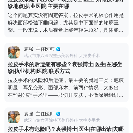
得更快”的，其实是“假拉皮”——只单纯拉紧表面皮
MCR复合提升术的问题，可以去官方媒体平台（公众
诊地点|执业医院|主要在哪
肤，不处理深层组织。这种手术的效果本身就不持
号、百家号、小红薯）预约面诊，详细了解。
这个问题其实没有固定答案，拉皮手术的核心作用是
久，很快就会再次下垂，自然会给人一种“越做越
解决面部松弛下垂问题，尤其是中下面部的轮廓重
松”的错觉。 其实拉皮更像是给衰老进程按了一次“暂
塑。一般来说，术后视觉上能年轻5-10岁，具体能年
停键”，甚至能轻微“倒回”一小段。术后你的组织会
轻多少，主要看你术前的松弛程度、皮肤质地，还有
在更年轻的位置上，按照自然的衰老速度慢慢变化，
手术方案的精准设计。 举个例子，之前有位50岁的求
也就是说，之后你会一直比同龄人看起来更紧致、更
袁强
主任医师
美者，她皮肤弹性还不错，就是组织下垂明显，下颌
年轻。 当然了，拉皮也不是一劳永逸的。术后还是要
武汉市第六医院整形美容外科 大拉皮手术
线模糊。做完拉皮手术后，下垂的组织复位了，下颌
注意日常保养，比如做好皮肤护理、控制夸张表情、
拉皮手术的后遗症有哪些？袁强博士|医生|在哪坐
线变得清晰紧致，看起来就像40出头，效果很直观。
保持健康作息。毕竟手术主要解决的是“下垂”问题，
诊|执业机构|医院|联系方式
但大家要清楚，拉皮不是“换脸”，它不会改变你的五
而皱纹、肤质这些细节，还需要靠日常维护来配合。
拉皮手术的风险和后遗症，最主要的就是三类：疤痕
官基础，也不可能让你直接变回20岁。 它更像是给下
想知道更多关于MCR复合提升术的问题，可以去官方
明显、耳朵变形、面部麻木。前两种情况，大多出
垂的组织做一次“复位”，让它们回到该在的位置，从
媒体平台（公众号、百家号、小红薯）预约面诊，详
在“假拉皮”手术里——只切开皮肤，不做深层组织提
而实现视觉上的“减龄”。如果术后能做好保养，比如
细了解。
升，全靠强行拉扯把皮肤缝上。时间一长，下垂的组
坚持防晒、保湿，配合适度的抗衰护理，这种年轻状
织会往下拽切口和耳朵，慢慢就会出现疤痕变宽、耳
态还能维持得更久。 想知道更多关于MCR复合提升
袁强
主任医师
朵变形的问题。 但正规的拉皮手术完全不是这样，核
术的问题，可以去官方媒体平台（公众号、百家号、
武汉市第六医院整形美容外科 大拉皮手术
心是做深层筋膜提升，再配合减张缝合，让组织在复
小红薯）预约面诊，详细了解。
拉皮手术有危险吗？袁强博士|医生|在哪出诊|去哪
位后的位置自然贴合，不会强行拉扯切口和耳朵，这