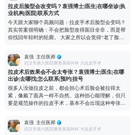
出现角质层变薄、胶原流失的情况，这就需要日常做
反馈。 想知道更多关于MCR复合提升术的问题，可
拉皮后脸型会改变吗？袁强博士|医生|在哪坐诊|执
好维护。建议大家术后用温和的护肤品，重点做好保
以去官方媒体平台（公众号、百家号、小红薯）预约
业机构|医院|联系方式
湿和防晒，要是皮肤含水量不够，也可以在医生指导
面诊，详细了解。
今天跟大家聊个高频问题：拉皮手术后脸型会变吗？
下配合水光针这类轻医美项目，提升皮肤弹性。 另
其实答案很明确：不会把脸型改得面目全非，而是帮
外，动态纹的管理也不能忽视。皱眉、大笑带来的动
你找回年轻时的轮廓。 大家之所以会觉得“老了脸型
态纹，时间久了会变成静态纹。定期在医生评估后打
变丑了”，核心是随着年龄增长，面部软组织会慢慢
除皱针，能放松肌肉，延缓静态纹出现。其实拉皮更
下移——比如苹果肌往下掉、法令纹变深、下颌线模
像是抗衰的“基础工程”，帮你搭好紧致的框架，后续
袁强
主任医师
糊，看起来脸变宽变垮。拉皮手术的作用，就是把这
的保养就是填想知道更多关于MCR复合提升术的问
武汉市第六医院整形美容外科 大拉皮手术
些移位的组织复位到年轻时的位置，让松弛的轮廓重
题，可以去官方媒体平台（公众号、百家号、小红
拉皮术后效果会不会太夸张？袁强博士|医生|在哪
新变紧致。 就像我做拉皮时，会通过精准剥离后把这
薯）预约面诊，详细了解。充细节，这样才能让年轻
出诊|去哪找|怎么联系|预约|挂号
些深层组织复位固定，再去掉多余的松弛皮肤。术后
状态维持得更久。
很多人没做拉皮之前，都会担心术后脸会被拉得太
你还是你，只是脸上的垮感消失了，线条更利落，看
紧，像戴了面具一样不自然。这种担心能理解，但只
起来更精神。当然，如果术前本身有轻微的面部不对
要是规范操作的拉皮手术，基本不会出现这种夸张情
称，我们会在复位时做微调，但核心原则是尊重你的
况。 拉皮的核心目标是逆转皮肤松弛下垂，让面部线
原生面部结构。记住，拉皮是“还原年轻轮廓”，不
条回到年轻时的紧致状态，而不是盲目地“往上提”。
是“重塑脸型”，目的是让你找回曾经的自己。 想知道
袁强
主任医师
比如MCR复合提升术中，就会做多层次的精细化处
更多关于MCR复合提升术的问题，可以去官方媒体平
武汉市第六医院整形美容外科 大拉皮手术
理，不只是拉皮肤，还会对深层的筋膜和脂肪垫进行