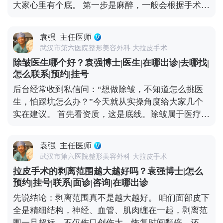
大家心里有个底。 第一步是麻醉，一般会根据手术范
凹陷、法令纹很深、下颌线模糊，而且用线雕、射频
薯）预约面诊，详细了解。
围选局部麻醉加镇静，或者全身麻醉，基本睡一觉手
这些非手术方式效果不好的人群。 要说明的是，拉皮
术就接受了，大家不用怕。 第二步设计切口，这步很
不是“返老还童”的魔法，不能让你一下子年轻20岁，
袁强
主任医师
关键，直接影响术后疤痕隐蔽性。术中我通常会把切
但能帮你恢复到5-10年前的状态，而且效果比较持
武汉市第六医院整形美容外科 大拉皮手术
口藏在发际线内、耳前或耳后这些不显眼的地方，尽
久。当然，它也是有创伤和风险的，想做的话一定要
除皱医生哪个好？袁强博士|医生|在哪出诊|去哪找|
量做到术后不仔细看根本发现不了。 第三步是剥离与
先充分了解，再找专业医生制定方案。 想知道更多关
怎么联系|预约|挂号
提升，这是手术的核心。我一般会沿着切口，小心翼
于MCR复合提升术的问题，可以去官方媒体平台（公
后台经常收到私信问：“想做除皱，不知道怎么挑医
翼地把皮肤和深层的筋膜、肌肉分离开，然后把松弛
众号、百家号、小红薯）预约面诊，详细了解。
生，怕踩坑怎么办？”今天就从实操角度给大家几个
的筋膜和肌肉向上提拉、复位收紧，从根源上解决松
实在建议。 首先看资质，这是底线。除皱属于医疗美
弛问题。 第四步去除多余皮肤，提升到位后，脸上会
容手术，医生必须有正规执业医师证，还要有面部抗
有多余的皮肤，把这部分精准切除，就能让面部轮廓
衰相关的临床经验。大家可以去卫健委官网查医生的
变得紧致。 最后一步是精细缝合，用细针细线分层缝
袁强
主任医师
执业信息，确认他的执业范围和所在机构是否正规，
合，减少疤痕增生的可能。 整个手术大概需要4-6小
武汉市第六医院整形美容外科 大拉皮手术
别找“游医”或“挂靠医生”。 然后看审美和沟通力。除
时，具体看手术范围。术后需要休息1-2周，按医嘱
拉皮手术的剥离范围越大越好吗？袁强博士|怎么
皱不只是“拉平皱纹”，还要贴合你的面部轮廓和年龄
护理伤口。提醒大家，拉皮是精细外科手术，一定要
预约|挂号|联系|面诊|咨询|在哪出诊
感。好的医生会先认真听你的需求，再结合你的肤
选正规机构和经验丰富的医生。 想知道更多关于
先说结论：剥离范围真不是越大越好。 咱们面部皮下
质、骨相给出方案，而不是上来就推荐贵的项目。如
MCR复合提升术的问题，可以去官方媒体平台（公众
全是精细结构，神经、血管、肌肉缠在一起，剥离范
果医生全程不怎么跟你沟通，只催着你手术，一定要
号、百家号、小红薯）预约面诊，详细了解。
围一旦超标，不仅伤口创伤大、恢复时间翻倍，还可