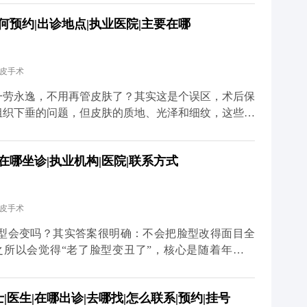
夜、吃太多甜食，会让皮肤炎症加重、氧化加快，不仅
何预约|出诊地点|执业医院|主要在哪
外，表情管理也很关键。虽然术后表情会慢慢恢复自
就算打了除皱针，也需要自己多注意收敛。还有一点很
状态调整保养方案。拉皮从来不是抗衰的终点，只是帮
拉皮手术
健康生活习惯，才是维持年轻态的核心。你对皮肤用
多关于MCR复合提升术的问题，可以去官方媒体平台
一劳永逸，不用再管皮肤了？其实这是个误区，术后保
详细了解。
组织下垂的问题，但皮肤的质地、光泽和细纹，这些细
部组织复位到好的状态，但皮肤的自然衰老过程并没有
薄、胶原流失的情况，这就需要日常做好维护。建议大
在哪坐诊|执业机构|医院|联系方式
防晒，要是皮肤含水量不够，也可以在医生指导下配合
 另外，动态纹的管理也不能忽视。皱眉、大笑带来的
医生评估后打除皱针，能放松肌肉，延缓静态纹出现。
拉皮手术
你搭好紧致的框架，后续的保养就是填想知道更多关于
体平台（公众号、百家号、小红薯）预约面诊，详细了
型会变吗？其实答案很明确：不会把脸型改得面目全
更久。
之所以会觉得“老了脸型变丑了”，核心是随着年龄增
肌往下掉、法令纹变深、下颌线模糊，看起来脸变宽变
组织复位到年轻时的位置，让松弛的轮廓重新变紧致。
医生|在哪出诊|去哪找|怎么联系|预约|挂号
些深层组织复位固定，再去掉多余的松弛皮肤。术后你