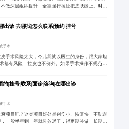
，不做深层组织提升，全靠强行拉扯把皮肤缝上。时间
慢慢就会出现疤痕变宽、耳朵变形的问题。 但正规的
膜提升，再配合减张缝合，让组织在复位后的位置自然
出诊|去哪找|怎么联系|预约|挂号
能最大程度避免疤痕和耳朵变形的问题。 至于面部麻
，手术中难免会碰到一些细小的神经末梢，术后短期内
内就会慢慢恢复。只要医生操作规范，避开重要神经，
拉皮手术
总结下来就是，拉皮的后遗症大多和手术方式不规范有
 想知道更多关于MCR复合提升术的问题，可以去官
拉皮手术风险太大，今儿我就以医生的身份，跟大家坦
预约面诊，详细了解。
手术都有风险，拉皮也不例外。如果手术操作不规范，
的还可能损伤神经。比如有些朋友做完后耳朵变形、疤
只做表面功夫，单纯把皮肤拉紧，没处理深层组织，强
|挂号|联系|面诊|咨询|在哪出诊
大家也不用过度恐慌，在正规医院找经验丰富的医生操
CR复合提升术时，就会凭着精准的解剖知识避开重要
的创伤。还会注意保护面部主要神经分支，避免不必要
拉皮手术
是最关键的一步，就是选对正规医院和靠谱医生，这是
升术的问题，可以去官方媒体平台（公众号、百家号、
抗衰项目吧？这类项目好处是创伤小、恢复快，不耽误
短，一般半年到一年就见效退了，得定期补做，长期算
，它不是只把表面皮肤拉紧那么简单，核心是通过深层