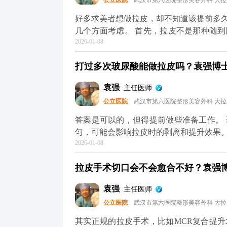
公立医院
武汉市第六医院整形美容外科 大
MCR复合提升术的问题，可以去官方媒
解。
好多求美者想做拉皮，却不知道该提前多
几个方面考虑。 首先，拉皮不是那种随
2026-01-08
议至少提前1-2个月预约面诊，这样医生
性化的手术方案。 其次，拉皮前后需要
打过多次玻尿酸能做拉皮吗？袁强博士|
一定要提前规划好时间，避免恢复期和重
保身体状况适合手术，这也需要预留时间
袁强
主任医师
术排期通常都比较满，提前预约才能避免
公立医院
武汉市第六医院整形美容外科 大
询，给自己和医生都留足准备时间。 想知
平台（公众号、百家号、小红薯）预约面
答案是可以的，但得提前做些准备工作。
匀，可能会影响拉皮时的剥离和提升效果
2026-01-08
术的复杂度。 所以我一般建议，拉皮手
必要，就先把多余的玻尿酸溶解掉，等面
拉皮手术切口会不会愈合不好？袁强博士
也能让提升效果更精准、更持久。 其实
才能真正达到面部年轻化的效果。 想知道
袁强
主任医师
台（公众号、百家号、小红薯）预约面诊
公立医院
武汉市第六医院整形美容外科 大
其实正规的拉皮手术，比如MCR复合提