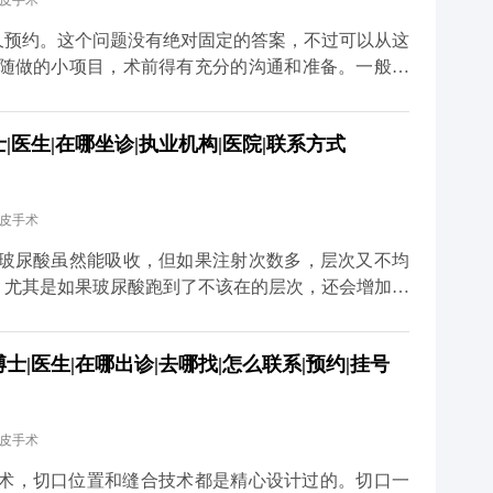
拉皮手术
体平台（公众号、百家号、小红薯）预约面诊，详细了
久预约。这个问题没有绝对固定的答案，不过可以从这
到随做的小项目，术前得有充分的沟通和准备。一般建
才有足够的时间了解你的面部情况、需求，帮你设计个
一段恢复期，要是你有重要的社交活动或者工作安排，
医生|在哪坐诊|执业机构|医院|联系方式
要行程冲突。另外，手术前还得做一些必要的体检，确
。 最后，医生的排期也是个重要因素。靠谱的医生手
等太久。建议大家只要有初步想法，就可以先过来咨
拉皮手术
道更多关于MCR复合提升术的问题，可以去官方媒体
诊，详细了解。
 玻尿酸虽然能吸收，但如果注射次数多，层次又不均
。尤其是如果玻尿酸跑到了不该在的层次，还会增加手
术前先面诊检查，看看面部玻尿酸的分布情况。如果有
部状态恢复稳定了再做拉皮。这样既能保证手术安全，
|医生|在哪出诊|去哪找|怎么联系|预约|挂号
拉皮和填充并不冲突，关键是要找对时间、用对方式，
更多关于MCR复合提升术的问题，可以去官方媒体平
，详细了解。
拉皮手术
升术，切口位置和缝合技术都是精心设计过的。切口一