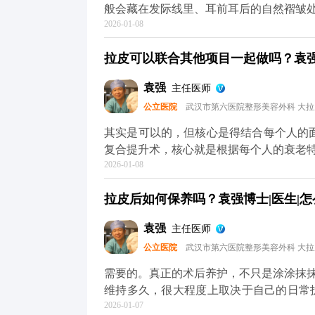
般会藏在发际线里、耳前耳后的自然褶皱
2026-01-08
1-3个月就基本看不出来了。至于大家担心
然，愈合效果不只是医生技术的事，术后
拉皮可以联合其他项目一起做吗？袁强博
物、海鲜和牛羊肉这些“发物”也先忌口，
做跑步、游泳、力量训练这些剧烈运动，避免影响伤口愈合。 
袁强
主任医师
护理，拉皮切口愈合大多都很理想，不用过
公立医院
武汉市第六医院整形美容外科 大
可以去官方媒体平台（公众号、百家号、
其实是可以的，但核心是得结合每个人的面部情
复合提升术，核心就是根据每个人的衰老
2026-01-08
很多人眼周问题也很明显，比如上眼皮松
够全面了。 所以要是眼周问题突出，拉皮的时候可以考虑联合提眉、双眼皮或者祛眼袋手术。
拉皮后如何保养吗？袁强博士|医生|怎
比如提眉能顺便改善眉形和上眼皮松弛，
适合皮肤也松的。至于是不是要一起做，得看具
袁强
主任医师
议，要是时间充裕，分阶段做会更稳妥。
公立医院
武汉市第六医院整形美容外科 大
半年左右），再针对性调整眼周，这样最终
术的问题，可以去官方媒体平台（公众号
需要的。真正的术后养护，不只是涂涂抹
维持多久，很大程度上取决于自己的日常
2026-01-07
是皮肤老化的头号元凶，术后如果不做好