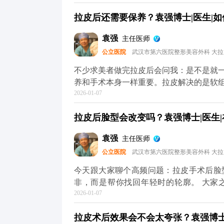
皮肤提前松弛。还有作息和饮食，长期熬
拉皮后还需要保养？袁强博士|医生|如
容易暗沉，还可能让松弛问题复发。 另
然，但过度夸张的表情会反复牵拉皮肤，
袁强
主任医师
重要，要定期回访医生，根据皮肤的恢复
公立医院
武汉市第六医院整形美容外科 大
你把皮肤状态拉回一个好的起点，后续的
心，它自然会给你好的反馈。 想知道更
不少求美者做完拉皮后会问我：是不是就
（公众号、百家号、小红薯）预约面诊，
养和手术本身一样重要。拉皮解决的是软
2026-01-07
节同样影响年轻感。 手术能帮我们把面
停止。比如术后皮肤可能会出现角质层变
拉皮后脸型会改变吗？袁强博士|医生|
家术后用温和的护肤品，重点做好保湿和
水光针这类轻医美项目，提升皮肤弹性。
袁强
主任医师
动态纹，时间久了会变成静态纹。定期在
公立医院
武汉市第六医院整形美容外科 大
其实拉皮更像是抗衰的“基础工程”，帮
MCR复合提升术的问题，可以去官方媒
今天跟大家聊个高频问题：拉皮手术后脸
解。充细节，这样才能让年轻状态维持得
非，而是帮你找回年轻时的轮廓。 大家
2026-01-07
长，面部软组织会慢慢下移——比如苹果
垮。拉皮手术的作用，就是把这些移位的
拉皮术后效果会不会太夸张？袁强博士|
就像我做拉皮时，会通过精准剥离后把这