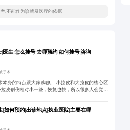
考,不能作为诊断及医疗的依据
医生|怎么挂号|去哪预约|如何挂号|咨询
拉皮手术
大家聊聊。 小拉皮和大拉皮的核心区
小拉皮创伤相对小一些，恢复也快，所以很多人会觉得
大小完全决定的，更多是看个人耐受力、术中麻醉效果
|如何预约|出诊地点|执业医院|主要在哪
药物和物理方式缓解。我都会跟患者交代，术后多休
不用因为怕疼就纠结选哪种
预期效果，选适合自己的方案才对。 想知道更多关于