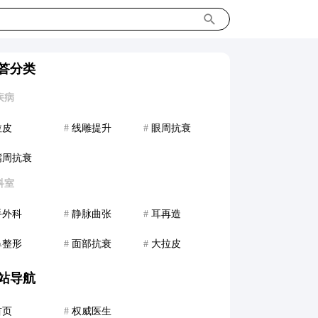
答分类
疾病
拉皮
#
线雕提升
#
眼周抗衰
嘴周抗衰
科室
手外科
#
静脉曲张
#
耳再造
鼻整形
#
面部抗衰
#
大拉皮
站导航
首页
#
权威医生