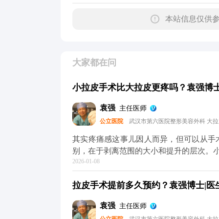
本站信息仅供参
大家都在问
小拉皮手术比大拉皮更疼吗？袁强博士|
袁强
主任医师
公立医院
武汉市第六医院整形美容外科 大
其实疼痛感这事儿因人而异，但可以从手术本身的特点跟
别，在于剥离范围的大小和提升的层次。
2026-01-08
做小拉皮更轻松。但疼痛感真不是由手术
和术后护理。 不管是小拉皮还是大拉皮，术中都会用麻醉，手术过程中是完全不疼的。术后的
拉皮手术提前多久预约？袁强博士|医生
疼痛感主要集中在恢复初期，但可以通过
息、按时吃药、避免剧烈活动，这样疼痛感会明显减轻。 所以大家
袁强
主任医师
术式，关键还是要根据自己的衰老程度和