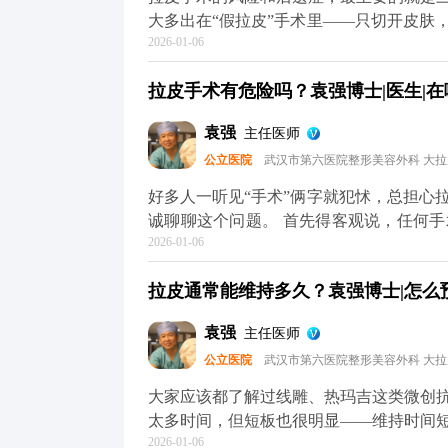
大多出在“假拉皮”手术里——只切开皮肤
2026-01-06
一长，下垂的组织会往下拽切口和耳朵，
拉皮手术完全不是这样，核心是做深层筋
拉皮手术有危险吗？袁强博士|医生|在哪
贴合，不会强行拉扯切口和耳朵，这样就
木，大家可以放心，面部神经本来就丰富
袁强
主任医师
可能会有麻木感，但这种感觉一般三个月
公立医院
武汉市第六医院整形美容外科 大
这种暂时性的不适完全是可以接受的。 
关，选对医生和手术方案，就能有效规避。
好多人一听见“手术”俩字就犯怵，总担心
方媒体平台（公众号、百家号、小红薯）
诚聊聊这个问题。 首先得客观说，任何
2026-01-06
确实可能出现血肿、皮肤凹凸不平，严重
痕特别明显，多半是碰到了“假拉皮”——
拉皮通常能维持多久？袁强博士|怎么预约
行拉扯皮肤缝合，自然容易出问题。 但
作，这些风险都是能控制的。比如在做M
袁强
主任医师
神经，做分层减张缝合，尽量减少对组织
公立医院
武汉市第六医院整形美容外科 大
的损伤。 所以说，想做拉皮，第一步也
降低风险的想知道更多关于MCR复合提
大家应该都了解过线雕、热玛吉这类微创
小红薯）预约面诊，详细了解。核心。
太多时间，但短板也很明显——维持时间
2026-01-06
下来花费也不少。 拉皮手术就不一样了