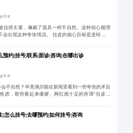
利落，看起来更精神。当然，如果术前本身有轻微的面
心原则是尊重你的原生面部结构。记住，拉皮是“还原
拉皮手术
找回曾经的自己。 想知道更多关于MCR复合提升术的
家号、小红薯）预约面诊，详细了解。
被拉得太紧，像戴了面具一样不自然。这种担心能理
不会出现这种夸张情况。 拉皮的核心目标是逆转皮肤
态，而不是盲目地“往上提”。比如MCR复合提升术
拉皮肤，还会对深层的筋膜和脂肪垫进行复位，让整个
约|挂号|联系|面诊|咨询|在哪出诊
会出现“吊梢眼”“脸绷得发亮”的情况，反而会让轮廓
医生的审美和技术很关键。我们会根据每个人的面部骨
切除皮肤或过度提升。术后初期可能会有轻微的紧绷
拉皮手术
完全恢复自如。与其担心效果夸张，不如多花时间筛选
老”，不是“改造容貌”。 想知道更多关于MCR复合
不会不自然？毕竟偶尔能在新闻里看到一些夸张的术后
众号、百家号、小红薯）预约面诊，详细了解。
焦虑，那些看起来僵硬、网红感十足的所谓“拉皮效
操作方式不正规，要么是过度追求“提升感”，忽略了
，核心是帮面部恢复年轻时候的状态，而不是把你改成
|怎么挂号|去哪预约|如何挂号|咨询
是通过精准剥离，把下垂的软组织放回原本的位置，再
意保护表情肌，毕竟笑容、皱眉这些自然神态不能受影
恢复会慢慢软化，轮廓也会越来越自然。所以想做拉皮