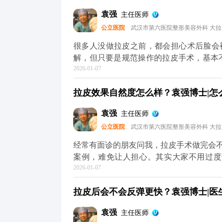
还是你，只是脸上的垮感消失了，线条更
袁强
主任医师
部不对称，我们会在复位时做微调，但核
公立医院
武汉市第六医院整形美容外科 大
年轻轮廓”，不是“重塑脸型”，目的是让你
问题，可以去官方媒体平台（公众号、百
很多人没做拉皮之前，都会担心术后脸会
解，但只要是规范操作的拉皮手术，基本
2026-01-07
松弛下垂，让面部线条回到年轻时的紧致状
中，就会做多层次的精细化处理，不只是
拉皮效果自然度怎么样？袁强博士|怎么预
面部组织协调回归原位。这样操作下来，不
更清晰，神态更柔和。 效果自然与否，
袁强
主任医师
骼和软组织情况做个性化方案，避免过度
公立医院
武汉市第六医院整形美容外科 大
感，一般一两周就会慢慢适应，表情也能
正规医院和医生，毕竟拉皮的本质是“修复衰
经常有面诊的朋友问我，拉皮手术做完会
提升术的问题，可以去官方媒体平台（公
案例，难免让人担心。其实大家不用过度
2026-01-07
果”，大多不是规范手术的问题——要么是
面部本身的结构平衡。 正规的拉皮手术
拉皮后会不会反弹更快？袁强博士|医生
另一个人。就比如MCR复合提升术，就
去掉多余的松弛皮肤。整个过程会特别注
袁强
主任医师
响。 术后初期有点肿胀是正常的，随着