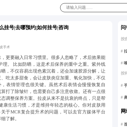
么挂号|去哪预约|如何挂号|咨询
问
按
拉皮手术
#
抹，更要融入日常习惯里。很多人忽略了，术后效果能
#
护理。 比如防晒，这是术后保养的重中之重。紫外线
防晒，不仅容易出现色素沉着，还会加速胶原分解，让
按
夜、吃太多甜食，会让皮肤炎症加重、氧化加快，不仅
外，表情管理也很关键。虽然术后表情会慢慢恢复自
#
就算打了除皱针，也需要自己多注意收敛。还有一点很
#
状态调整保养方案。拉皮从来不是抗衰的终点，只是帮
健康生活习惯，才是维持年轻态的核心。你对皮肤用
网
多关于MCR复合提升术的问题，可以去官方媒体平台
详细了解。
#