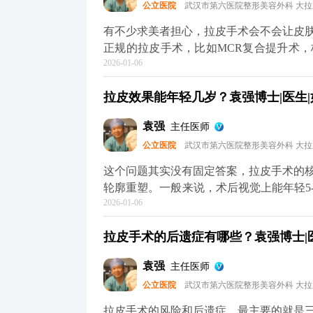
公立医院
武汉市第六医院整形美容外科 大
的朋友，重点不是纠结“会不会不自然”，
是别人觉得你年轻了，但说不出哪里变了，
有不少求美者担心，拉皮手术会不会让皮
术的问题，可以去官方媒体平台（公众号
正规的拉皮手术，比如MCR复合提升术
2026-01-06
位固定，最后去掉多余的松弛皮肤。整个
根本不会出现所谓的“反弹”，更不会加速
拉皮效果能年轻几岁？袁强博士|医生|
是“假拉皮”——只单纯拉紧表面皮肤，不
会再次下垂，自然会给人一种“越做越松”
袁强
主任医师
键”，甚至能轻微“倒回”一小段。术后你
公立医院
武汉市第六医院整形美容外科 大
变化，也就是说，之后你会一直比同龄人
逸的。术后还是要注意日常保养，比如做
这个问题其实没有固定答案，拉皮手术的
主要解决的是“下垂”问题，而皱纹、肤质
轮廓重塑。一般来说，术后视觉上能年轻5
于MCR复合提升术的问题，可以去官方
2026-01-06
皮肤质地，还有手术方案的精准设计。 
了解。
错，就是组织下垂明显，下颌线模糊。做
拉皮手术的后遗症有哪些？袁强博士|医
致，看起来就像40出头，效果很直观。但
础，也不可能让你直接变回20岁。 它更
袁强
主任医师
置，从而实现视觉上的“减龄”。如果术后
公立医院
武汉市第六医院整形美容外科 大
理，这种年轻状态还能维持得更久。 想知
平台（公众号、百家号、小红薯）预约面
拉皮手术的风险和后遗症，最主要的就是