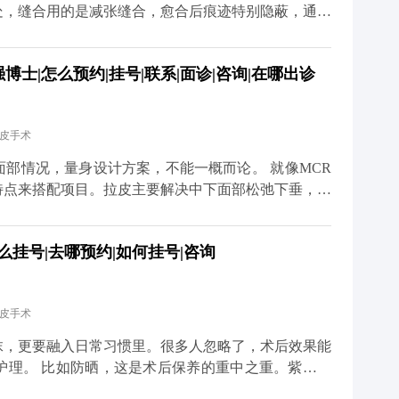
处，缝合用的是减张缝合，愈合后痕迹特别隐蔽，通常
的耳朵变形，只要操作规范，这种情况很少出现。 当
护理也很关键。术后两三周内尽量别抽烟喝酒，辛辣食
士|怎么预约|挂号|联系|面诊|咨询|在哪出诊
饮食清淡软烂一些。出院后可以散散步，但一个月内别
总的来说，只要选对医生、做好
度焦虑。 想知道更多关于MCR复合提升术的问题，
拉皮手术
小红薯）预约面诊，详细了解。
况，量身设计方案，不能一概而论。 就像MCR
特点来搭配项目。拉皮主要解决中下面部松弛下垂，但
、眼角往下掉，或者眼袋突出，这种时候单做拉皮就不
么挂号|去哪预约|如何挂号|咨询
祛眼袋分内路和外路，内路适合单纯脂肪膨出的，外路
体的面部条件和想要的效果。 不过有个小建
先做拉皮把整体轮廓提上来，等面部状态稳定了（大概
拉皮手术
效果会更协调自然。 想知道更多关于MCR复合提升
、百家号、小红薯）预约面诊，详细了解。
抹，更要融入日常习惯里。很多人忽略了，术后效果能
护理。 比如防晒，这是术后保养的重中之重。紫外线
防晒，不仅容易出现色素沉着，还会加速胶原分解，让