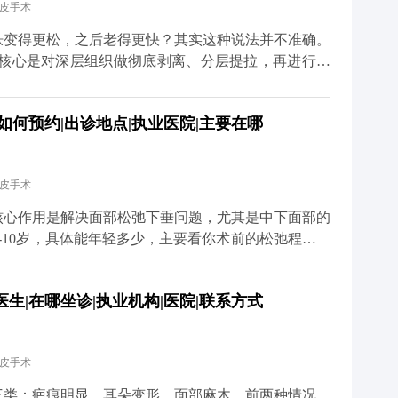
拉皮手术
而是找正规机构和有经验的医生。好的拉皮效果，应该
这才是理想的状态。 想知道更多关于MCR复合提升
肤变得更松，之后老得更快？其实这种说法并不准确。
、百家号、小红薯）预约面诊，详细了解。
，核心是对深层组织做彻底剥离、分层提拉，再进行复
过程是让组织在稳定的位置上重新贴合，效果很扎实，
衰老。 真正会让人觉得“反弹快、老得更快”的，其实
如何预约|出诊地点|执业医院|主要在哪
处理深层组织。这种手术的效果本身就不持久，很快就
的错觉。 其实拉皮更像是给衰老进程按了一次“暂停
的组织会在更年轻的位置上，按照自然的衰老速度慢慢
拉皮手术
看起来更紧致、更年轻。 当然了，拉皮也不是一劳永
好皮肤护理、控制夸张表情、保持健康作息。毕竟手术
核心作用是解决面部松弛下垂问题，尤其是中下面部的
这些细节，还需要靠日常维护来配合。 想知道更多关
-10岁，具体能年轻多少，主要看你术前的松弛程度、
媒体平台（公众号、百家号、小红薯）预约面诊，详细
举个例子，之前有位50岁的求美者，她皮肤弹性还不
完拉皮手术后，下垂的组织复位了，下颌线变得清晰紧
生|在哪坐诊|执业机构|医院|联系方式
大家要清楚，拉皮不是“换脸”，它不会改变你的五官基
像是给下垂的组织做一次“复位”，让它们回到该在的位
能做好保养，比如坚持防晒、保湿，配合适度的抗衰护
拉皮手术
道更多关于MCR复合提升术的问题，可以去官方媒体
诊，详细了解。
三类：疤痕明显、耳朵变形、面部麻木。前两种情况，