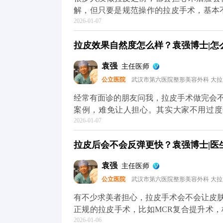
解，但只要是规范操作的拉皮手术，基本
2026-01-07
松弛下垂，让面部线条回到年轻时的紧致状
中，就会做多层次的精细化处理，不只是
拉皮效果自然度怎么样？袁强博士|怎么预
面部组织协调回归原位。这样操作下来，不
更清晰，神态更柔和。 效果自然与否，
袁强
主任医师
骼和软组织情况做个性化方案，避免过度
公立医院
武汉市第六医院整形美容外科 大
感，一般一两周就会慢慢适应，表情也能
正规医院和医生，毕竟拉皮的本质是“修复衰
经常有面诊的朋友问我，拉皮手术做完会
提升术的问题，可以去官方媒体平台（公
案例，难免让人担心。其实大家不用过度
2026-01-07
果”，大多不是规范手术的问题——要么是
面部本身的结构平衡。 正规的拉皮手术
拉皮后会不会反弹更快？袁强博士|医生
另一个人。就比如MCR复合提升术，就
去掉多余的松弛皮肤。整个过程会特别注
袁强
主任医师
响。 术后初期有点肿胀是正常的，随着
公立医院
武汉市第六医院整形美容外科 大
的朋友，重点不是纠结“会不会不自然”，
是别人觉得你年轻了，但说不出哪里变了，
有不少求美者担心，拉皮手术会不会让皮
术的问题，可以去官方媒体平台（公众号
正规的拉皮手术，比如MCR复合提升术
2026-01-06
位固定，最后去掉多余的松弛皮肤。整个