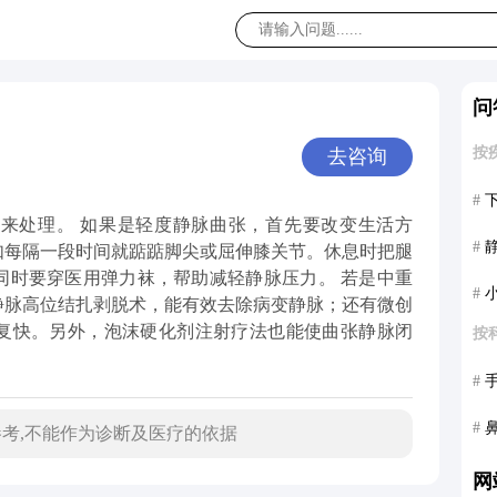
问
按
去咨询
#
来处理。 如果是轻度静脉曲张，首先要改变生活方
#
如每隔一段时间就踮踮脚尖或屈伸膝关节。休息时把腿
同时要穿医用弹力袜，帮助减轻静脉压力。 若是中重
#
静脉高位结扎剥脱术，能有效去除病变静脉；还有微创
复快。另外，泡沫硬化剂注射疗法也能使曲张静脉闭
按
#
#
考,不能作为诊断及医疗的依据
网