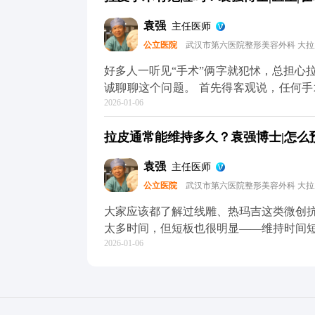
木，大家可以放心，面部神经本来就丰富
袁强
主任医师
可能会有麻木感，但这种感觉一般三个月
公立医院
武汉市第六医院整形美容外科 大
这种暂时性的不适完全是可以接受的。 
关，选对医生和手术方案，就能有效规避。
好多人一听见“手术”俩字就犯怵，总担心
方媒体平台（公众号、百家号、小红薯）
诚聊聊这个问题。 首先得客观说，任何
2026-01-06
确实可能出现血肿、皮肤凹凸不平，严重
痕特别明显，多半是碰到了“假拉皮”——
拉皮通常能维持多久？袁强博士|怎么预约
行拉扯皮肤缝合，自然容易出问题。 但
作，这些风险都是能控制的。比如在做M
袁强
主任医师
神经，做分层减张缝合，尽量减少对组织
公立医院
武汉市第六医院整形美容外科 大
的损伤。 所以说，想做拉皮，第一步也
降低风险的想知道更多关于MCR复合提
大家应该都了解过线雕、热玛吉这类微创
小红薯）预约面诊，详细了解。核心。
太多时间，但短板也很明显——维持时间
2026-01-06
下来花费也不少。 拉皮手术就不一样了
筋膜的剥离和提升，从根儿上解决组织下
持8-10年。就像MCR复合提升术，会
当当“扎根”，一次手术就能让你摆脱松
高。 当然了，具体能维持多久，和个人