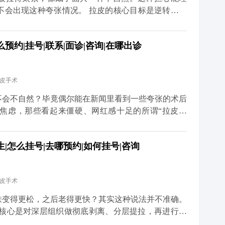
不会出现这种夸张情况。 拉皮的核心目标是逆转皮肤
态，而不是盲目地“往上提”。比如MCR复合提升术
拉皮肤，还会对深层的筋膜和脂肪垫进行复位，让整个
约|挂号|联系|面诊|咨询|在哪出诊
会出现“吊梢眼”“脸绷得发亮”的情况，反而会让轮廓
医生的审美和技术很关键。我们会根据每个人的面部骨
切除皮肤或过度提升。术后初期可能会有轻微的紧绷
拉皮手术
完全恢复自如。与其担心效果夸张，不如多花时间筛选
老”，不是“改造容貌”。 想知道更多关于MCR复合
不会不自然？毕竟偶尔能在新闻里看到一些夸张的术后
众号、百家号、小红薯）预约面诊，详细了解。
焦虑，那些看起来僵硬、网红感十足的所谓“拉皮效
操作方式不正规，要么是过度追求“提升感”，忽略了
，核心是帮面部恢复年轻时候的状态，而不是把你改成
|怎么挂号|去哪预约|如何挂号|咨询
是通过精准剥离，把下垂的软组织放回原本的位置，再
意保护表情肌，毕竟笑容、皱眉这些自然神态不能受影
恢复会慢慢软化，轮廓也会越来越自然。所以想做拉皮
拉皮手术
而是找正规机构和有经验的医生。好的拉皮效果，应该
这才是理想的状态。 想知道更多关于MCR复合提升
肤变得更松，之后老得更快？其实这种说法并不准确。
、百家号、小红薯）预约面诊，详细了解。
，核心是对深层组织做彻底剥离、分层提拉，再进行复
过程是让组织在稳定的位置上重新贴合，效果很扎实，