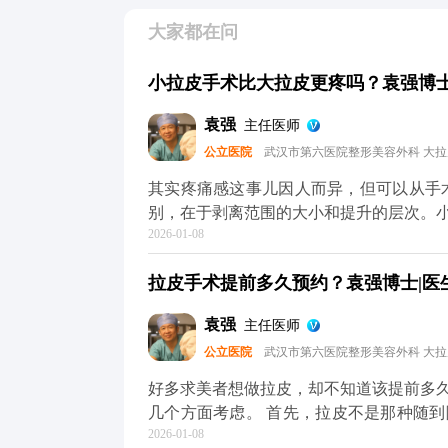
大家都在问
小拉皮手术比大拉皮更疼吗？袁强博士|
袁强
主任医师
公立医院
武汉市第六医院整形美容外科 大
其实疼痛感这事儿因人而异，但可以从手术本身的特点跟
别，在于剥离范围的大小和提升的层次。
2026-01-08
做小拉皮更轻松。但疼痛感真不是由手术
和术后护理。 不管是小拉皮还是大拉皮，术中都会用麻醉，手术过程中是完全不疼的。术后的
拉皮手术提前多久预约？袁强博士|医生
疼痛感主要集中在恢复初期，但可以通过
息、按时吃药、避免剧烈活动，这样疼痛感会明显减轻。 所以大家
袁强
主任医师
术式，关键还是要根据自己的衰老程度和
公立医院
武汉市第六医院整形美容外科 大
MCR复合提升术的问题，可以去官方媒
解。
好多求美者想做拉皮，却不知道该提前多
几个方面考虑。 首先，拉皮不是那种随
2026-01-08
议至少提前1-2个月预约面诊，这样医生