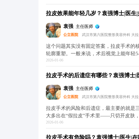
根本不会出现所谓的“反弹”，更不会加速
拉皮效果能年轻几岁？袁强博士|医生|
是“假拉皮”——只单纯拉紧表面皮肤，不
会再次下垂，自然会给人一种“越做越松”
袁强
主任医师
键”，甚至能轻微“倒回”一小段。术后你
公立医院
武汉市第六医院整形美容外科 大
变化，也就是说，之后你会一直比同龄人
逸的。术后还是要注意日常保养，比如做
这个问题其实没有固定答案，拉皮手术的
主要解决的是“下垂”问题，而皱纹、肤质
轮廓重塑。一般来说，术后视觉上能年轻5
于MCR复合提升术的问题，可以去官方
2026-01-06
皮肤质地，还有手术方案的精准设计。 
了解。
错，就是组织下垂明显，下颌线模糊。做
拉皮手术的后遗症有哪些？袁强博士|医
致，看起来就像40出头，效果很直观。但
础，也不可能让你直接变回20岁。 它更
袁强
主任医师
置，从而实现视觉上的“减龄”。如果术后
公立医院
武汉市第六医院整形美容外科 大
理，这种年轻状态还能维持得更久。 想知
平台（公众号、百家号、小红薯）预约面
拉皮手术的风险和后遗症，最主要的就是
大多出在“假拉皮”手术里——只切开皮肤
2026-01-06
一长，下垂的组织会往下拽切口和耳朵，
拉皮手术完全不是这样，核心是做深层筋
拉皮手术有危险吗？袁强博士|医生|在哪
贴合，不会强行拉扯切口和耳朵，这样就