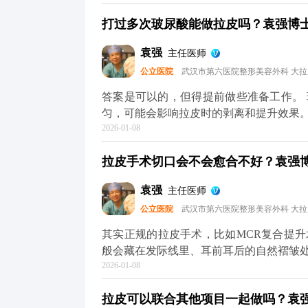
性化的手术方案。 其次，拉皮前后需要
打过多次玻尿酸能做拉皮吗？袁强博士|
一定要提前规划好时间，避免恢复期和重
保身体状况适合手术，这也需要预留时间
袁强
主任医师
术排期通常都比较满，提前预约才能避免
公立医院
武汉市第六医院整形美容外科 大
询，给自己和医生都留足准备时间。 想知
平台（公众号、百家号、小红薯）预约面
答案是可以的，但得提前做些准备工作。
匀，可能会影响拉皮时的剥离和提升效果
2026-01-08
术的复杂度。 所以我一般建议，拉皮手
必要，就先把多余的玻尿酸溶解掉，等面
拉皮手术切口会不会愈合不好？袁强博士
也能让提升效果更精准、更持久。 其实
才能真正达到面部年轻化的效果。 想知道
袁强
主任医师
台（公众号、百家号、小红薯）预约面诊
公立医院
武汉市第六医院整形美容外科 大
其实正规的拉皮手术，比如MCR复合提
般会藏在发际线里、耳前耳后的自然褶皱
2026-01-08
1-3个月就基本看不出来了。至于大家担心
然，愈合效果不只是医生技术的事，术后
拉皮可以联合其他项目一起做吗？袁强博
物、海鲜和牛羊肉这些“发物”也先忌口，