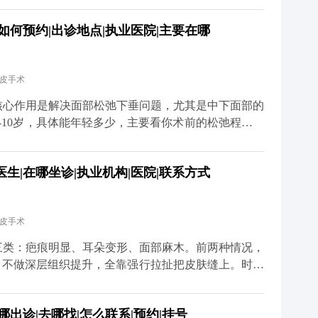
衰老。 真正会让人觉得“反弹快、老得更快”的，其实
如何预约|出诊地点|执业医院|主要在哪
处理深层组织。这种手术的效果本身就不持久，很快就
的错觉。 其实拉皮更像是给衰老进程按了一次“暂停
的组织会在更年轻的位置上，按照自然的衰老速度慢慢
拉皮手术
看起来更紧致、更年轻。 当然了，拉皮也不是一劳永
好皮肤护理、控制夸张表情、保持健康作息。毕竟手术
核心作用是解决面部松弛下垂问题，尤其是中下面部的
这些细节，还需要靠日常维护来配合。 想知道更多关
-10岁，具体能年轻多少，主要看你术前的松弛程度、
媒体平台（公众号、百家号、小红薯）预约面诊，详细
举个例子，之前有位50岁的求美者，她皮肤弹性还不
完拉皮手术后，下垂的组织复位了，下颌线变得清晰紧
生|在哪坐诊|执业机构|医院|联系方式
大家要清楚，拉皮不是“换脸”，它不会改变你的五官基
像是给下垂的组织做一次“复位”，让它们回到该在的位
能做好保养，比如坚持防晒、保湿，配合适度的抗衰护
拉皮手术
道更多关于MCR复合提升术的问题，可以去官方媒体
诊，详细了解。
三类：疤痕明显、耳朵变形、面部麻木。前两种情况，
，不做深层组织提升，全靠强行拉扯把皮肤缝上。时间
慢慢就会出现疤痕变宽、耳朵变形的问题。 但正规的
膜提升，再配合减张缝合，让组织在复位后的位置自然
出诊|去哪找|怎么联系|预约|挂号
能最大程度避免疤痕和耳朵变形的问题。 至于面部麻