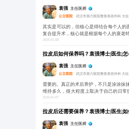
做跑步、游泳、力量训练这些剧烈运动，避免影响伤口愈合。 
袁强
主任医师
护理，拉皮切口愈合大多都很理想，不用过
公立医院
武汉市第六医院整形美容外科 大
可以去官方媒体平台（公众号、百家号、
其实是可以的，但核心是得结合每个人的面部情
复合提升术，核心就是根据每个人的衰老
2026-01-08
很多人眼周问题也很明显，比如上眼皮松
够全面了。 所以要是眼周问题突出，拉皮的时候可以考虑联合提眉、双眼皮或者祛眼袋手术。
拉皮后如何保养吗？袁强博士|医生|怎
比如提眉能顺便改善眉形和上眼皮松弛，
适合皮肤也松的。至于是不是要一起做，得看具
袁强
主任医师
议，要是时间充裕，分阶段做会更稳妥。
公立医院
武汉市第六医院整形美容外科 大
半年左右），再针对性调整眼周，这样最终
术的问题，可以去官方媒体平台（公众号
需要的。真正的术后养护，不只是涂涂抹
维持多久，很大程度上取决于自己的日常
2026-01-07
是皮肤老化的头号元凶，术后如果不做好
皮肤提前松弛。还有作息和饮食，长期熬
拉皮后还需要保养？袁强博士|医生|如
容易暗沉，还可能让松弛问题复发。 另
然，但过度夸张的表情会反复牵拉皮肤，
袁强
主任医师
重要，要定期回访医生，根据皮肤的恢复