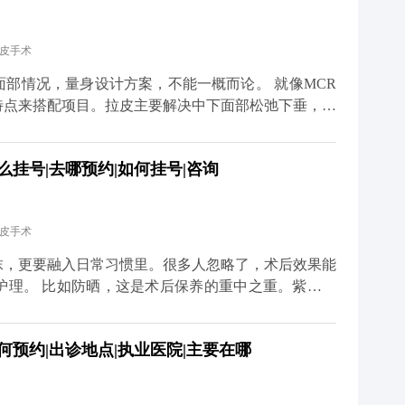
总的来说，只要选对医生、做好
度焦虑。 想知道更多关于MCR复合提升术的问题，
拉皮手术
小红薯）预约面诊，详细了解。
况，量身设计方案，不能一概而论。 就像MCR
特点来搭配项目。拉皮主要解决中下面部松弛下垂，但
、眼角往下掉，或者眼袋突出，这种时候单做拉皮就不
么挂号|去哪预约|如何挂号|咨询
祛眼袋分内路和外路，内路适合单纯脂肪膨出的，外路
体的面部条件和想要的效果。 不过有个小建
先做拉皮把整体轮廓提上来，等面部状态稳定了（大概
拉皮手术
效果会更协调自然。 想知道更多关于MCR复合提升
、百家号、小红薯）预约面诊，详细了解。
抹，更要融入日常习惯里。很多人忽略了，术后效果能
护理。 比如防晒，这是术后保养的重中之重。紫外线
防晒，不仅容易出现色素沉着，还会加速胶原分解，让
夜、吃太多甜食，会让皮肤炎症加重、氧化加快，不仅
何预约|出诊地点|执业医院|主要在哪
外，表情管理也很关键。虽然术后表情会慢慢恢复自
就算打了除皱针，也需要自己多注意收敛。还有一点很
状态调整保养方案。拉皮从来不是抗衰的终点，只是帮