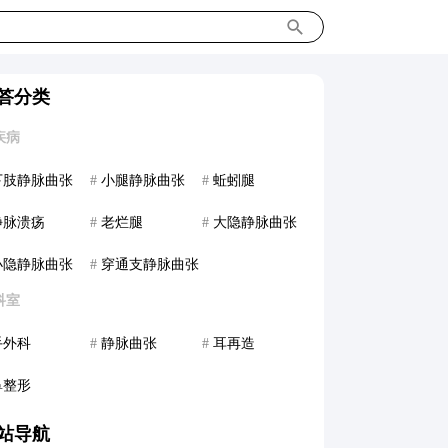
答分类
疾病
下肢静脉曲张
#
小腿静脉曲张
#
蚯蚓腿
静脉溃疡
#
老烂腿
#
大隐静脉曲张
小隐静脉曲张
#
穿通支静脉曲张
科室
手外科
#
静脉曲张
#
耳再造
鼻整形
站导航