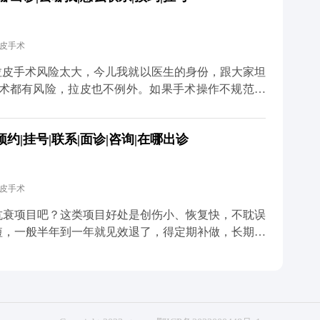
，手术中难免会碰到一些细小的神经末梢，术后短期内
内就会慢慢恢复。只要医生操作规范，避开重要神经，
拉皮手术
总结下来就是，拉皮的后遗症大多和手术方式不规范有
 想知道更多关于MCR复合提升术的问题，可以去官
拉皮手术风险太大，今儿我就以医生的身份，跟大家坦
预约面诊，详细了解。
手术都有风险，拉皮也不例外。如果手术操作不规范，
的还可能损伤神经。比如有些朋友做完后耳朵变形、疤
只做表面功夫，单纯把皮肤拉紧，没处理深层组织，强
|挂号|联系|面诊|咨询|在哪出诊
大家也不用过度恐慌，在正规医院找经验丰富的医生操
CR复合提升术时，就会凭着精准的解剖知识避开重要
的创伤。还会注意保护面部主要神经分支，避免不必要
拉皮手术
是最关键的一步，就是选对正规医院和靠谱医生，这是
升术的问题，可以去官方媒体平台（公众号、百家号、
抗衰项目吧？这类项目好处是创伤小、恢复快，不耽误
短，一般半年到一年就见效退了，得定期补做，长期算
，它不是只把表面皮肤拉紧那么简单，核心是通过深层
垂的问题。正因为是深层调整，效果才扎实，一般能维
在多个层次做复位固定，让下垂的组织在新的位置上稳稳
弛困扰挺久。这么算下来，从长远来看，性价比其实更
体质、术后护理还有生活习惯都有关系，但总体来说，