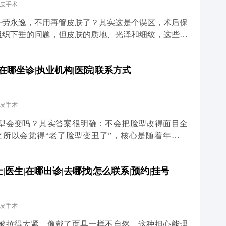
拉皮手术
健康生活习惯，才是维持年轻态的核心。你对皮肤用
多关于MCR复合提升术的问题，可以去官方媒体平台
一劳永逸，不用再管皮肤了？其实这是个误区，术后保
详细了解。
组织下垂的问题，但皮肤的质地、光泽和细纹，这些细
部组织复位到好的状态，但皮肤的自然衰老过程并没有
薄、胶原流失的情况，这就需要日常做好维护。建议大
在哪坐诊|执业机构|医院|联系方式
防晒，要是皮肤含水量不够，也可以在医生指导下配合
 另外，动态纹的管理也不能忽视。皱眉、大笑带来的
医生评估后打除皱针，能放松肌肉，延缓静态纹出现。
拉皮手术
你搭好紧致的框架，后续的保养就是填想知道更多关于
体平台（公众号、百家号、小红薯）预约面诊，详细了
型会变吗？其实答案很明确：不会把脸型改得面目全
更久。
之所以会觉得“老了脸型变丑了”，核心是随着年龄增
肌往下掉、法令纹变深、下颌线模糊，看起来脸变宽变
组织复位到年轻时的位置，让松弛的轮廓重新变紧致。
医生|在哪出诊|去哪找|怎么联系|预约|挂号
些深层组织复位固定，再去掉多余的松弛皮肤。术后你
利落，看起来更精神。当然，如果术前本身有轻微的面
心原则是尊重你的原生面部结构。记住，拉皮是“还原
拉皮手术
找回曾经的自己。 想知道更多关于MCR复合提升术的
家号、小红薯）预约面诊，详细了解。
被拉得太紧，像戴了面具一样不自然。这种担心能理