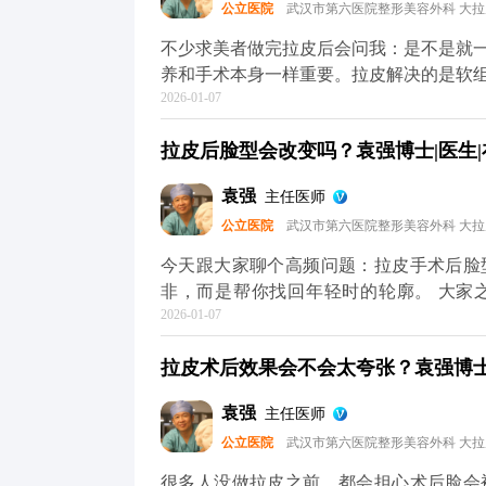
公立医院
武汉市第六医院整形美容外科 大
你把皮肤状态拉回一个好的起点，后续的
心，它自然会给你好的反馈。 想知道更
不少求美者做完拉皮后会问我：是不是就
（公众号、百家号、小红薯）预约面诊，
养和手术本身一样重要。拉皮解决的是软
2026-01-07
节同样影响年轻感。 手术能帮我们把面
停止。比如术后皮肤可能会出现角质层变
拉皮后脸型会改变吗？袁强博士|医生|
家术后用温和的护肤品，重点做好保湿和
水光针这类轻医美项目，提升皮肤弹性。
袁强
主任医师
动态纹，时间久了会变成静态纹。定期在
公立医院
武汉市第六医院整形美容外科 大
其实拉皮更像是抗衰的“基础工程”，帮
MCR复合提升术的问题，可以去官方媒
今天跟大家聊个高频问题：拉皮手术后脸
解。充细节，这样才能让年轻状态维持得
非，而是帮你找回年轻时的轮廓。 大家
2026-01-07
长，面部软组织会慢慢下移——比如苹果
垮。拉皮手术的作用，就是把这些移位的
拉皮术后效果会不会太夸张？袁强博士|
就像我做拉皮时，会通过精准剥离后把这
还是你，只是脸上的垮感消失了，线条更
袁强
主任医师
部不对称，我们会在复位时做微调，但核
公立医院
武汉市第六医院整形美容外科 大
年轻轮廓”，不是“重塑脸型”，目的是让你
问题，可以去官方媒体平台（公众号、百
很多人没做拉皮之前，都会担心术后脸会