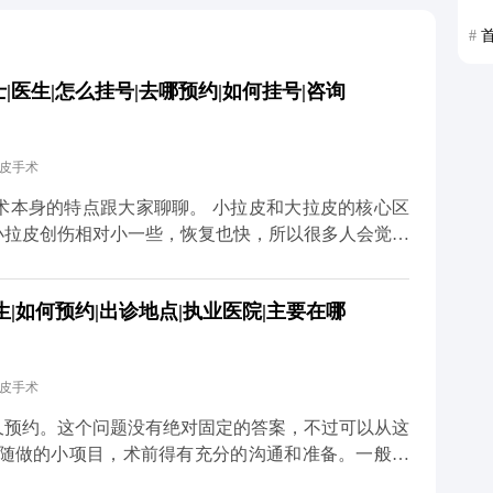
#
医生|怎么挂号|去哪预约|如何挂号|咨询
拉皮手术
大家聊聊。 小拉皮和大拉皮的核心区
小拉皮创伤相对小一些，恢复也快，所以很多人会觉得
大小完全决定的，更多是看个人耐受力、术中麻醉效果
|如何预约|出诊地点|执业医院|主要在哪
药物和物理方式缓解。我都会跟患者交代，术后多休
不用因为怕疼就纠结选哪种
预期效果，选适合自己的方案才对。 想知道更多关于
拉皮手术
体平台（公众号、百家号、小红薯）预约面诊，详细了
久预约。这个问题没有绝对固定的答案，不过可以从这
到随做的小项目，术前得有充分的沟通和准备。一般建
才有足够的时间了解你的面部情况、需求，帮你设计个