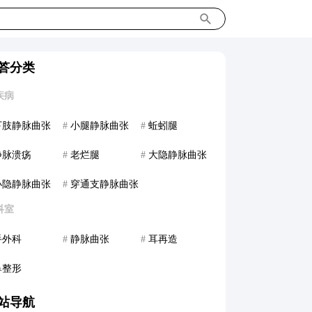
答分类
疾病
下肢静脉曲张
#
小腿静脉曲张
#
蚯蚓腿
静脉溃疡
#
老烂腿
#
大隐静脉曲张
小隐静脉曲张
#
穿通支静脉曲张
科室
手外科
#
静脉曲张
#
耳再造
鼻整形
站导航