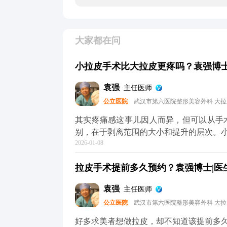
大家都在问
小拉皮手术比大拉皮更疼吗？袁强博士|
袁强
主任医师
公立医院
武汉市第六医院整形美容外科 大
其实疼痛感这事儿因人而异，但可以从手术本身的特点跟
别，在于剥离范围的大小和提升的层次。
2026-01-08
做小拉皮更轻松。但疼痛感真不是由手术
和术后护理。 不管是小拉皮还是大拉皮，术中都会用麻醉，手术过程中是完全不疼的。术后的
拉皮手术提前多久预约？袁强博士|医生
疼痛感主要集中在恢复初期，但可以通过
息、按时吃药、避免剧烈活动，这样疼痛感会明显减轻。 所以大家
袁强
主任医师
术式，关键还是要根据自己的衰老程度和
公立医院
武汉市第六医院整形美容外科 大
MCR复合提升术的问题，可以去官方媒
解。
好多求美者想做拉皮，却不知道该提前多