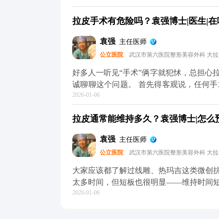
拉皮手术完全不是这样，核心是做深层筋
拉皮手术有危险吗？袁强博士|医生|在哪
贴合，不会强行拉扯切口和耳朵，这样就
木，大家可以放心，面部神经本来就丰富
袁强
主任医师
可能会有麻木感，但这种感觉一般三个月
公立医院
武汉市第六医院整形美容外科 大
这种暂时性的不适完全是可以接受的。 
关，选对医生和手术方案，就能有效规避。
好多人一听见“手术”俩字就犯怵，总担心
方媒体平台（公众号、百家号、小红薯）
诚聊聊这个问题。 首先得客观说，任何
2026-01-06
确实可能出现血肿、皮肤凹凸不平，严重
痕特别明显，多半是碰到了“假拉皮”——
拉皮通常能维持多久？袁强博士|怎么预约
行拉扯皮肤缝合，自然容易出问题。 但
作，这些风险都是能控制的。比如在做M
袁强
主任医师
神经，做分层减张缝合，尽量减少对组织
公立医院
武汉市第六医院整形美容外科 大
的损伤。 所以说，想做拉皮，第一步也
降低风险的想知道更多关于MCR复合提
大家应该都了解过线雕、热玛吉这类微创
小红薯）预约面诊，详细了解。核心。
太多时间，但短板也很明显——维持时间
2026-01-06
下来花费也不少。 拉皮手术就不一样了
筋膜的剥离和提升，从根儿上解决组织下
持8-10年。就像MCR复合提升术，会