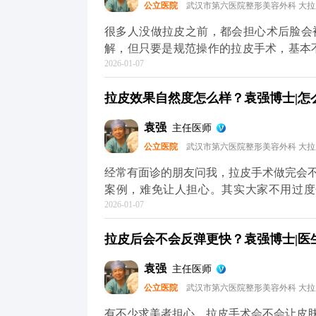
公立医院
武汉市第六医院整形美容外科 大
年轻轮廓”，不是“重塑脸型”，目的是让你
问题，可以去官方媒体平台（公众号、百
很多人没做拉皮之前，都会担心术后脸会
解，但只要是规范操作的拉皮手术，基本
2026-01-07
松弛下垂，让面部线条回到年轻时的紧致状
中，就会做多层次的精细化处理，不只是
拉皮效果自然度怎么样？袁强博士|怎么预
面部组织协调回归原位。这样操作下来，不
更清晰，神态更柔和。 效果自然与否，
袁强
主任医师
骼和软组织情况做个性化方案，避免过度
公立医院
武汉市第六医院整形美容外科 大
感，一般一两周就会慢慢适应，表情也能
正规医院和医生，毕竟拉皮的本质是“修复衰
经常有面诊的朋友问我，拉皮手术做完会
提升术的问题，可以去官方媒体平台（公
案例，难免让人担心。其实大家不用过度
2026-01-07
果”，大多不是规范手术的问题——要么是
面部本身的结构平衡。 正规的拉皮手术
拉皮后会不会反弹更快？袁强博士|医生
另一个人。就比如MCR复合提升术，就
去掉多余的松弛皮肤。整个过程会特别注
袁强
主任医师
响。 术后初期有点肿胀是正常的，随着
公立医院
武汉市第六医院整形美容外科 大
的朋友，重点不是纠结“会不会不自然”，
是别人觉得你年轻了，但说不出哪里变了，
有不少求美者担心，拉皮手术会不会让皮