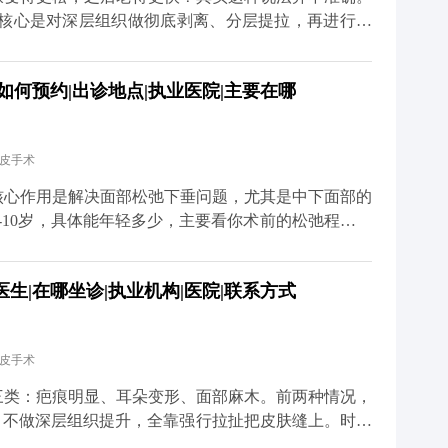
、百家号、小红薯）预约面诊，详细了解。
，核心是对深层组织做彻底剥离、分层提拉，再进行复
过程是让组织在稳定的位置上重新贴合，效果很扎实，
衰老。 真正会让人觉得“反弹快、老得更快”的，其实
如何预约|出诊地点|执业医院|主要在哪
处理深层组织。这种手术的效果本身就不持久，很快就
的错觉。 其实拉皮更像是给衰老进程按了一次“暂停
的组织会在更年轻的位置上，按照自然的衰老速度慢慢
拉皮手术
看起来更紧致、更年轻。 当然了，拉皮也不是一劳永
好皮肤护理、控制夸张表情、保持健康作息。毕竟手术
核心作用是解决面部松弛下垂问题，尤其是中下面部的
这些细节，还需要靠日常维护来配合。 想知道更多关
-10岁，具体能年轻多少，主要看你术前的松弛程度、
媒体平台（公众号、百家号、小红薯）预约面诊，详细
举个例子，之前有位50岁的求美者，她皮肤弹性还不
完拉皮手术后，下垂的组织复位了，下颌线变得清晰紧
生|在哪坐诊|执业机构|医院|联系方式
大家要清楚，拉皮不是“换脸”，它不会改变你的五官基
像是给下垂的组织做一次“复位”，让它们回到该在的位
能做好保养，比如坚持防晒、保湿，配合适度的抗衰护
拉皮手术
道更多关于MCR复合提升术的问题，可以去官方媒体
诊，详细了解。
三类：疤痕明显、耳朵变形、面部麻木。前两种情况，
，不做深层组织提升，全靠强行拉扯把皮肤缝上。时间
慢慢就会出现疤痕变宽、耳朵变形的问题。 但正规的