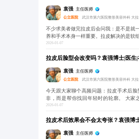
然，但过度夸张的表情会反复牵拉皮肤，
袁强
主任医师
重要，要定期回访医生，根据皮肤的恢复
公立医院
武汉市第六医院整形美容外科 大
你把皮肤状态拉回一个好的起点，后续的
心，它自然会给你好的反馈。 想知道更
不少求美者做完拉皮后会问我：是不是就
（公众号、百家号、小红薯）预约面诊，
养和手术本身一样重要。拉皮解决的是软
2026-01-07
节同样影响年轻感。 手术能帮我们把面
停止。比如术后皮肤可能会出现角质层变
拉皮后脸型会改变吗？袁强博士|医生|
家术后用温和的护肤品，重点做好保湿和
水光针这类轻医美项目，提升皮肤弹性。
袁强
主任医师
动态纹，时间久了会变成静态纹。定期在
公立医院
武汉市第六医院整形美容外科 大
其实拉皮更像是抗衰的“基础工程”，帮
MCR复合提升术的问题，可以去官方媒
今天跟大家聊个高频问题：拉皮手术后脸
解。充细节，这样才能让年轻状态维持得
非，而是帮你找回年轻时的轮廓。 大家
2026-01-07
长，面部软组织会慢慢下移——比如苹果
垮。拉皮手术的作用，就是把这些移位的
拉皮术后效果会不会太夸张？袁强博士|
就像我做拉皮时，会通过精准剥离后把这
还是你，只是脸上的垮感消失了，线条更
袁强
主任医师
部不对称，我们会在复位时做微调，但核