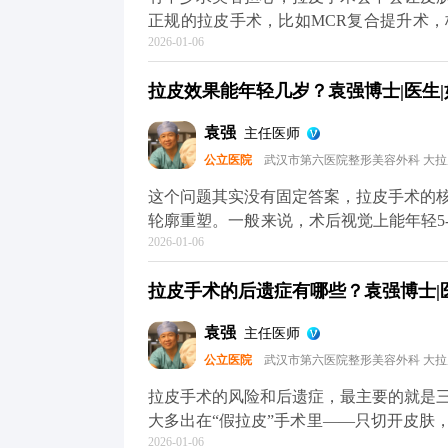
术的问题，可以去官方媒体平台（公众号
正规的拉皮手术，比如MCR复合提升术
2026-01-06
位固定，最后去掉多余的松弛皮肤。整个
根本不会出现所谓的“反弹”，更不会加速
拉皮效果能年轻几岁？袁强博士|医生|
是“假拉皮”——只单纯拉紧表面皮肤，不
会再次下垂，自然会给人一种“越做越松”
袁强
主任医师
键”，甚至能轻微“倒回”一小段。术后你
公立医院
武汉市第六医院整形美容外科 大
变化，也就是说，之后你会一直比同龄人
逸的。术后还是要注意日常保养，比如做
这个问题其实没有固定答案，拉皮手术的
主要解决的是“下垂”问题，而皱纹、肤质
轮廓重塑。一般来说，术后视觉上能年轻5
于MCR复合提升术的问题，可以去官方
2026-01-06
皮肤质地，还有手术方案的精准设计。 
了解。
错，就是组织下垂明显，下颌线模糊。做
拉皮手术的后遗症有哪些？袁强博士|医
致，看起来就像40出头，效果很直观。但
础，也不可能让你直接变回20岁。 它更
袁强
主任医师
置，从而实现视觉上的“减龄”。如果术后
公立医院
武汉市第六医院整形美容外科 大
理，这种年轻状态还能维持得更久。 想知
平台（公众号、百家号、小红薯）预约面
拉皮手术的风险和后遗症，最主要的就是
大多出在“假拉皮”手术里——只切开皮肤
2026-01-06
一长，下垂的组织会往下拽切口和耳朵，