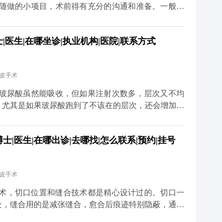
到随做的小项目，术前得有充分的沟通和准备。一般建
才有足够的时间了解你的面部情况、需求，帮你设计个
一段恢复期，要是你有重要的社交活动或者工作安排，
医生|在哪坐诊|执业机构|医院|联系方式
要行程冲突。另外，手术前还得做一些必要的体检，确
。 最后，医生的排期也是个重要因素。靠谱的医生手
等太久。建议大家只要有初步想法，就可以先过来咨
拉皮手术
道更多关于MCR复合提升术的问题，可以去官方媒体
诊，详细了解。
 玻尿酸虽然能吸收，但如果注射次数多，层次又不均
。尤其是如果玻尿酸跑到了不该在的层次，还会增加手
术前先面诊检查，看看面部玻尿酸的分布情况。如果有
部状态恢复稳定了再做拉皮。这样既能保证手术安全，
|医生|在哪出诊|去哪找|怎么联系|预约|挂号
拉皮和填充并不冲突，关键是要找对时间、用对方式，
更多关于MCR复合提升术的问题，可以去官方媒体平
，详细了解。
拉皮手术
升术，切口位置和缝合技术都是精心设计过的。切口一
处，缝合用的是减张缝合，愈合后痕迹特别隐蔽，通常
的耳朵变形，只要操作规范，这种情况很少出现。 当