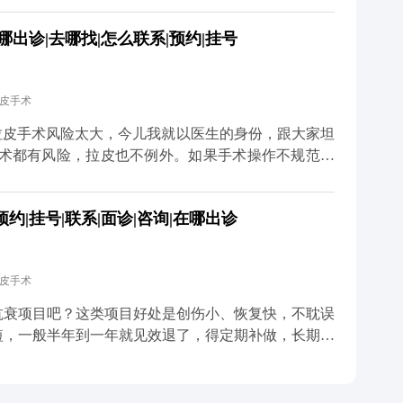
膜提升，再配合减张缝合，让组织在复位后的位置自然
出诊|去哪找|怎么联系|预约|挂号
能最大程度避免疤痕和耳朵变形的问题。 至于面部麻
，手术中难免会碰到一些细小的神经末梢，术后短期内
内就会慢慢恢复。只要医生操作规范，避开重要神经，
拉皮手术
总结下来就是，拉皮的后遗症大多和手术方式不规范有
 想知道更多关于MCR复合提升术的问题，可以去官
拉皮手术风险太大，今儿我就以医生的身份，跟大家坦
预约面诊，详细了解。
手术都有风险，拉皮也不例外。如果手术操作不规范，
的还可能损伤神经。比如有些朋友做完后耳朵变形、疤
只做表面功夫，单纯把皮肤拉紧，没处理深层组织，强
|挂号|联系|面诊|咨询|在哪出诊
大家也不用过度恐慌，在正规医院找经验丰富的医生操
CR复合提升术时，就会凭着精准的解剖知识避开重要
的创伤。还会注意保护面部主要神经分支，避免不必要
拉皮手术
是最关键的一步，就是选对正规医院和靠谱医生，这是
升术的问题，可以去官方媒体平台（公众号、百家号、
抗衰项目吧？这类项目好处是创伤小、恢复快，不耽误
短，一般半年到一年就见效退了，得定期补做，长期算
，它不是只把表面皮肤拉紧那么简单，核心是通过深层
垂的问题。正因为是深层调整，效果才扎实，一般能维
在多个层次做复位固定，让下垂的组织在新的位置上稳稳