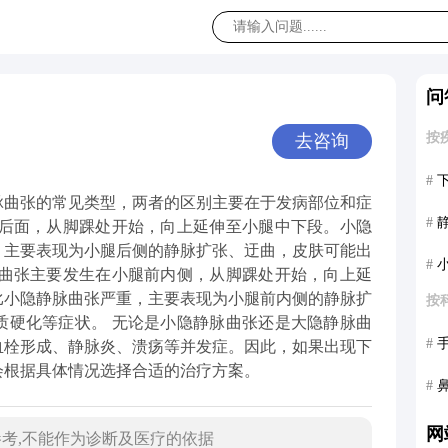
问
按
去咨询
#
脉曲张的常见类型，两者的区别主要在于发病部位和症
#
腿后面，从脚踝处开始，向上延伸至小腿中下段。小隐
，主要表现为小腿后侧的静脉扩张、迂曲，皮肤可能出
#
脉曲张主要发生在小腿前内侧，从脚踝处开始，向上延
比小隐静脉曲张严重，主要表现为小腿前内侧的静脉扩
按
质硬化等症状。 无论是小隐静脉曲张还是大隐静脉曲
#
血栓形成、静脉炎、溃疡等并发症。因此，如果出现下
会根据具体情况选择合适的治疗方案。
#
网
考,不能作为诊断及医疗的依据