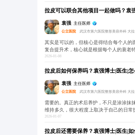
然，愈合效果不只是医生技术的事，术后
拉皮可以联合其他项目一起做吗？袁强博
物、海鲜和牛羊肉这些“发物”也先忌口，
做跑步、游泳、力量训练这些剧烈运动，避免影响伤口愈合。 
袁强
主任医师
护理，拉皮切口愈合大多都很理想，不用过
公立医院
武汉市第六医院整形美容外科 大
可以去官方媒体平台（公众号、百家号、
其实是可以的，但核心是得结合每个人的面部情
复合提升术，核心就是根据每个人的衰老
2026-01-08
很多人眼周问题也很明显，比如上眼皮松
够全面了。 所以要是眼周问题突出，拉皮的时候可以考虑联合提眉、双眼皮或者祛眼袋手术。
拉皮后如何保养吗？袁强博士|医生|怎
比如提眉能顺便改善眉形和上眼皮松弛，
适合皮肤也松的。至于是不是要一起做，得看具
袁强
主任医师
议，要是时间充裕，分阶段做会更稳妥。
公立医院
武汉市第六医院整形美容外科 大
半年左右），再针对性调整眼周，这样最终
术的问题，可以去官方媒体平台（公众号
需要的。真正的术后养护，不只是涂涂抹
维持多久，很大程度上取决于自己的日常
2026-01-07
是皮肤老化的头号元凶，术后如果不做好
皮肤提前松弛。还有作息和饮食，长期熬
拉皮后还需要保养？袁强博士|医生|如
容易暗沉，还可能让松弛问题复发。 另