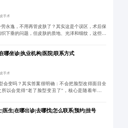
就算打了除皱针，也需要自己多注意收敛。还有一点很
状态调整保养方案。拉皮从来不是抗衰的终点，只是帮
拉皮手术
健康生活习惯，才是维持年轻态的核心。你对皮肤用
多关于MCR复合提升术的问题，可以去官方媒体平台
一劳永逸，不用再管皮肤了？其实这是个误区，术后保
详细了解。
组织下垂的问题，但皮肤的质地、光泽和细纹，这些细
部组织复位到好的状态，但皮肤的自然衰老过程并没有
薄、胶原流失的情况，这就需要日常做好维护。建议大
在哪坐诊|执业机构|医院|联系方式
防晒，要是皮肤含水量不够，也可以在医生指导下配合
 另外，动态纹的管理也不能忽视。皱眉、大笑带来的
医生评估后打除皱针，能放松肌肉，延缓静态纹出现。
拉皮手术
你搭好紧致的框架，后续的保养就是填想知道更多关于
体平台（公众号、百家号、小红薯）预约面诊，详细了
型会变吗？其实答案很明确：不会把脸型改得面目全
更久。
之所以会觉得“老了脸型变丑了”，核心是随着年龄增
肌往下掉、法令纹变深、下颌线模糊，看起来脸变宽变
组织复位到年轻时的位置，让松弛的轮廓重新变紧致。
医生|在哪出诊|去哪找|怎么联系|预约|挂号
些深层组织复位固定，再去掉多余的松弛皮肤。术后你
利落，看起来更精神。当然，如果术前本身有轻微的面
心原则是尊重你的原生面部结构。记住，拉皮是“还原