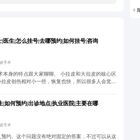
#
医生|怎么挂号|去哪预约|如何挂号|咨询
拉皮手术
大家聊聊。 小拉皮和大拉皮的核心区
小拉皮创伤相对小一些，恢复也快，所以很多人会觉得
大小完全决定的，更多是看个人耐受力、术中麻醉效果
|如何预约|出诊地点|执业医院|主要在哪
药物和物理方式缓解。我都会跟患者交代，术后多休
不用因为怕疼就纠结选哪种
预期效果，选适合自己的方案才对。 想知道更多关于
拉皮手术
体平台（公众号、百家号、小红薯）预约面诊，详细了
久预约。这个问题没有绝对固定的答案，不过可以从这