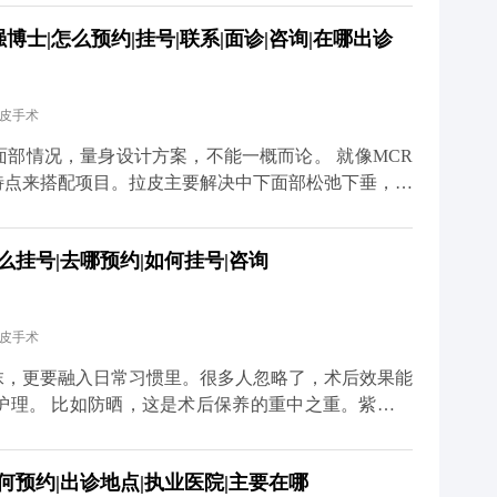
护理也很关键。术后两三周内尽量别抽烟喝酒，辛辣食
士|怎么预约|挂号|联系|面诊|咨询|在哪出诊
饮食清淡软烂一些。出院后可以散散步，但一个月内别
总的来说，只要选对医生、做好
度焦虑。 想知道更多关于MCR复合提升术的问题，
拉皮手术
小红薯）预约面诊，详细了解。
况，量身设计方案，不能一概而论。 就像MCR
特点来搭配项目。拉皮主要解决中下面部松弛下垂，但
、眼角往下掉，或者眼袋突出，这种时候单做拉皮就不
么挂号|去哪预约|如何挂号|咨询
祛眼袋分内路和外路，内路适合单纯脂肪膨出的，外路
体的面部条件和想要的效果。 不过有个小建
先做拉皮把整体轮廓提上来，等面部状态稳定了（大概
拉皮手术
效果会更协调自然。 想知道更多关于MCR复合提升
、百家号、小红薯）预约面诊，详细了解。
抹，更要融入日常习惯里。很多人忽略了，术后效果能
护理。 比如防晒，这是术后保养的重中之重。紫外线
防晒，不仅容易出现色素沉着，还会加速胶原分解，让
夜、吃太多甜食，会让皮肤炎症加重、氧化加快，不仅
何预约|出诊地点|执业医院|主要在哪
外，表情管理也很关键。虽然术后表情会慢慢恢复自