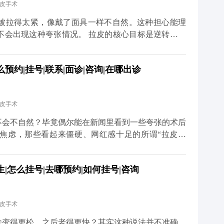
拉皮手术
找回曾经的自己。 想知道更多关于MCR复合提升术的
家号、小红薯）预约面诊，详细了解。
被拉得太紧，像戴了面具一样不自然。这种担心能理
不会出现这种夸张情况。 拉皮的核心目标是逆转皮肤
态，而不是盲目地“往上提”。比如MCR复合提升术
拉皮肤，还会对深层的筋膜和脂肪垫进行复位，让整个
约|挂号|联系|面诊|咨询|在哪出诊
会出现“吊梢眼”“脸绷得发亮”的情况，反而会让轮廓
医生的审美和技术很关键。我们会根据每个人的面部骨
切除皮肤或过度提升。术后初期可能会有轻微的紧绷
拉皮手术
完全恢复自如。与其担心效果夸张，不如多花时间筛选
老”，不是“改造容貌”。 想知道更多关于MCR复合
不会不自然？毕竟偶尔能在新闻里看到一些夸张的术后
众号、百家号、小红薯）预约面诊，详细了解。
焦虑，那些看起来僵硬、网红感十足的所谓“拉皮效
操作方式不正规，要么是过度追求“提升感”，忽略了
，核心是帮面部恢复年轻时候的状态，而不是把你改成
|怎么挂号|去哪预约|如何挂号|咨询
是通过精准剥离，把下垂的软组织放回原本的位置，再
意保护表情肌，毕竟笑容、皱眉这些自然神态不能受影
恢复会慢慢软化，轮廓也会越来越自然。所以想做拉皮
拉皮手术
而是找正规机构和有经验的医生。好的拉皮效果，应该
这才是理想的状态。 想知道更多关于MCR复合提升
肤变得更松，之后老得更快？其实这种说法并不准确。