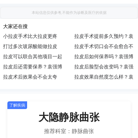
本站信息仅供参考,不能作为诊断及医疗的依据
大家还在搜
小拉皮手术比大拉皮更疼
拉皮手术提前多久预约？袁
吗？袁强博士|医生|怎么挂
打过多次玻尿酸能做拉皮
强博士|医生|如何预约|出诊
拉皮手术切口会不会愈合不
号|去哪预约|如何挂号|咨询
吗？袁强博士|医生|在哪坐
拉皮可以联合其他项目一起
地点|执业医院|主要在哪
好？袁强博士|医生|在哪出
拉皮后如何保养吗？袁强博
诊|执业机构|医院|联系方式
做吗？袁强博士|怎么预约|
拉皮后还需要保养？袁强博
诊|去哪找|怎么联系|预约|挂
士|医生|怎么挂号|去哪预约|
拉皮后脸型会改变吗？袁强
挂号|联系|面诊|咨询|在哪出
士|医生|如何预约|出诊地点|
拉皮术后效果会不会太夸
号
如何挂号|咨询
博士|医生|在哪坐诊|执业机
拉皮效果自然度怎么样？袁
诊
执业医院|主要在哪
张？袁强博士|医生|在哪出
构|医院|联系方式
强博士|怎么预约|挂号|联系|
诊|去哪找|怎么联系|预约|挂
面诊|咨询|在哪出诊
了解疾病
号
大隐静脉曲张
推荐科室：静脉曲张