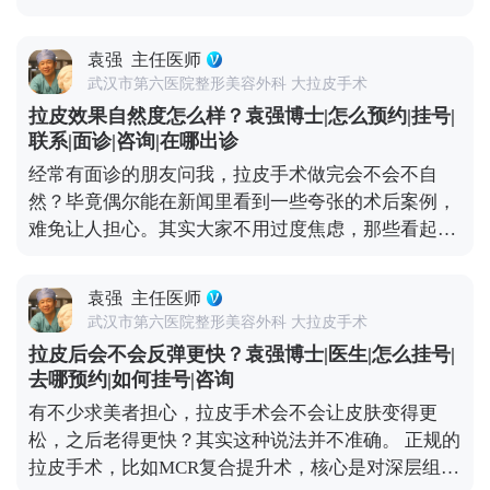
况。 拉皮的核心目标是逆转皮肤松弛下垂，让面部线
原生面部结构。记住，拉皮是“还原年轻轮廓”，不
条回到年轻时的紧致状态，而不是盲目地“往上提”。
是“重塑脸型”，目的是让你找回曾经的自己。 想知道
袁强
主任医师
比如MCR复合提升术中，就会做多层次的精细化处
更多关于MCR复合提升术的问题，可以去官方媒体平
武汉市第六医院整形美容外科 大拉皮手术
理，不只是拉皮肤，还会对深层的筋膜和脂肪垫进行
台（公众号、百家号、小红薯）预约面诊，详细了
拉皮效果自然度怎么样？袁强博士|怎么预约|挂号|
复位，让整个面部组织协调回归原位。这样操作下
解。
联系|面诊|咨询|在哪出诊
来，不会出现“吊梢眼”“脸绷得发亮”的情况，反而会
经常有面诊的朋友问我，拉皮手术做完会不会不自
让轮廓更清晰，神态更柔和。 效果自然与否，医生的
然？毕竟偶尔能在新闻里看到一些夸张的术后案例，
审美和技术很关键。我们会根据每个人的面部骨骼和
难免让人担心。其实大家不用过度焦虑，那些看起来
软组织情况做个性化方案，避免过度切除皮肤或过度
僵硬、网红感十足的所谓“拉皮效果”，大多不是规范
提升。术后初期可能会有轻微的紧绷感，一般一两周
手术的问题——要么是操作方式不正规，要么是过度
就会慢慢适应，表情也能完全恢复自如。与其担心效
袁强
主任医师
追求“提升感”，忽略了面部本身的结构平衡。 正规的
果夸张，不如多花时间筛选正规医院和医生，毕竟拉
武汉市第六医院整形美容外科 大拉皮手术
拉皮手术，核心是帮面部恢复年轻时候的状态，而不
皮的本质是“修复衰老”，不是“改造容貌”。 想知道更
拉皮后会不会反弹更快？袁强博士|医生|怎么挂号|
是把你改成另一个人。就比如MCR复合提升术，就是
多关于MCR复合提升术的问题，可以去官方媒体平台
去哪预约|如何挂号|咨询
通过精准剥离，把下垂的软组织放回原本的位置，再
（公众号、百家号、小红薯）预约面诊，详细了解。
有不少求美者担心，拉皮手术会不会让皮肤变得更
去掉多余的松弛皮肤。整个过程会特别注意保护表情
松，之后老得更快？其实这种说法并不准确。 正规的
肌，毕竟笑容、皱眉这些自然神态不能受影响。 术后
拉皮手术，比如MCR复合提升术，核心是对深层组织
初期有点肿胀是正常的，随着恢复会慢慢软化，轮廓