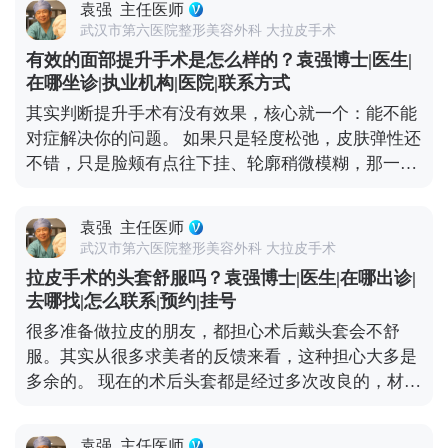
众号、百家号、小红薯）预约面诊，详细了解。
袁强
主任医师
要通过中下面部拉皮手术来解决。比如MCR复合提升
武汉市第六医院整形美容外科 大拉皮手术
术，针对嘴角和口角囊袋区域会做精细处理，能让嘴
有效的面部提升手术是怎么样的？袁强博士|医生|
角恢复微微上扬的状态，还不会影响表情自然度。 这
在哪坐诊|执业机构|医院|联系方式
里要重点说下，嘴角周围的神经和肌肉特别丰富，稍
其实判断提升手术有没有效果，核心就一个：能不能
微处理不当就可能影响表情自然度，所以找对医生很
对症解决你的问题。 如果只是轻度松弛，皮肤弹性还
关键——一定要选对脸部解剖结构熟悉的医生，面诊
不错，只是脸颊有点往下挂、轮廓稍微模糊，那一些
时多沟通自己想要的自然效果。 想知道更多关于
光电项目，或者线雕都可以改善。 但如果已经是中重
MCR复合提升术的问题，可以去官方媒体平台（公众
度下垂，比如出现“羊腮”、下颌缘被肉遮住，甚至法
号、百家号、小红薯）预约面诊，详细了解。
袁强
主任医师
令纹深到显老，可能就得选拉皮手术了。拉皮是通过
武汉市第六医院整形美容外科 大拉皮手术
手术提升深层组织，效果更彻底，维持时间也更长。
拉皮手术的头套舒服吗？袁强博士|医生|在哪出诊|
像MCR复合提升术这种正规术式，在传统拉皮的基础
去哪找|怎么联系|预约|挂号
上优化了层次分离和固定方式，适合对效果要求高、
很多准备做拉皮的朋友，都担心术后戴头套会不舒
又希望恢复自然的朋友。最后提醒下，不管选哪种，
服。其实从很多求美者的反馈来看，这种担心大多是
一定要找正规医院的经验丰富的医生，面诊时把需求
多余的。 现在的术后头套都是经过多次改良的，材质
说清楚，多看看相似案例，这样才能保证效果。 想知
是医用级的柔软面料，透气不闷，而且是按人脸型剪
道更多关于MCR复合提升术的问题，可以去官方媒体
裁的，贴合度很高，不会有勒得喘不过气的感觉。不
平台（公众号、百家号、小红薯）预约面诊，详细了
袁强
主任医师