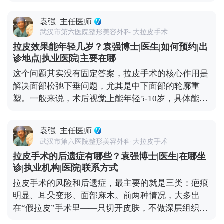
做彻底剥离、分层提拉，再进行复位固定，最后去掉
也会越来越自然。所以想做拉皮的朋友，重点不是纠
多余的松弛皮肤。整个过程是让组织在稳定的位置上
结“会不会不自然”，而是找正规机构和有经验的医
袁强
主任医师
重新贴合，效果很扎实，根本不会出现所谓的“反
生。好的拉皮效果，应该是别人觉得你年轻了，但说
武汉市第六医院整形美容外科 大拉皮手术
弹”，更不会加速衰老。 真正会让人觉得“反弹快、老
不出哪里变了，这才是理想的状态。 想知道更多关于
拉皮效果能年轻几岁？袁强博士|医生|如何预约|出
得更快”的，其实是“假拉皮”——只单纯拉紧表面皮
MCR复合提升术的问题，可以去官方媒体平台（公众
诊地点|执业医院|主要在哪
肤，不处理深层组织。这种手术的效果本身就不持
号、百家号、小红薯）预约面诊，详细了解。
这个问题其实没有固定答案，拉皮手术的核心作用是
久，很快就会再次下垂，自然会给人一种“越做越
解决面部松弛下垂问题，尤其是中下面部的轮廓重
松”的错觉。 其实拉皮更像是给衰老进程按了一次“暂
塑。一般来说，术后视觉上能年轻5-10岁，具体能年
停键”，甚至能轻微“倒回”一小段。术后你的组织会
轻多少，主要看你术前的松弛程度、皮肤质地，还有
在更年轻的位置上，按照自然的衰老速度慢慢变化，
手术方案的精准设计。 举个例子，之前有位50岁的求
也就是说，之后你会一直比同龄人看起来更紧致、更
袁强
主任医师
美者，她皮肤弹性还不错，就是组织下垂明显，下颌
年轻。 当然了，拉皮也不是一劳永逸的。术后还是要
武汉市第六医院整形美容外科 大拉皮手术
线模糊。做完拉皮手术后，下垂的组织复位了，下颌
注意日常保养，比如做好皮肤护理、控制夸张表情、
拉皮手术的后遗症有哪些？袁强博士|医生|在哪坐
线变得清晰紧致，看起来就像40出头，效果很直观。
保持健康作息。毕竟手术主要解决的是“下垂”问题，
诊|执业机构|医院|联系方式
但大家要清楚，拉皮不是“换脸”，它不会改变你的五
而皱纹、肤质这些细节，还需要靠日常维护来配合。
拉皮手术的风险和后遗症，最主要的就是三类：疤痕
官基础，也不可能让你直接变回20岁。 它更像是给下
想知道更多关于MCR复合提升术的问题，可以去官方
明显、耳朵变形、面部麻木。前两种情况，大多出
垂的组织做一次“复位”，让它们回到该在的位置，从
媒体平台（公众号、百家号、小红薯）预约面诊，详
在“假拉皮”手术里——只切开皮肤，不做深层组织提
而实现视觉上的“减龄”。如果术后能做好保养，比如
细了解。
升，全靠强行拉扯把皮肤缝上。时间一长，下垂的组
坚持防晒、保湿，配合适度的抗衰护理，这种年轻状