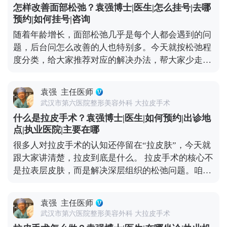
不是做完手术就不管了。小切口提升是医疗行为，多
怎样改善面部松弛？袁强博士|医生|怎么挂号|去哪
那种“皮笑肉不笑”的僵硬感，其实大多是手术只拉了
花点时间选对医生，比什么都重要。 想知道更多关于
预约|如何挂号|咨询
表层皮肤，没处理深层组织导致的。像MCR复合提升
MCR复合提升术的问题，可以去官方媒体平台（公众
随着年龄增长，面部松弛几乎是每个人都会遇到的问
术这样的正规拉皮，都会分层处理，皮肤、筋膜、脂
号、百家号、小红薯）预约面诊，详细了解。
题，后台问怎么改善的人也特别多。今天就按松弛程
肪、肌肉这些层次都要精细剥离再复位，就是为了避
度分类，给大家推荐对应的解决办法，帮大家少走弯
免这种不自然的状态。 疤痕问题也不用过度担心。现
路。 如果是轻度松弛，比如只是感觉皮肤没那么紧
在都用减张缝合技术，切口选在发际线、耳后这些隐
致，有少量细纹，没出现明显下垂，优先选非手术方
蔽位置，术后1-3个月疤痕会慢慢淡化，基本看不出
袁强
主任医师
式。像光电、超声刀这些，能刺激皮肤胶原再生，让
来，也不会因为拉扯让耳朵变形。至于五官变形、表
武汉市第六医院整形美容外科 大拉皮手术
皮肤变紧致；线雕则是通过物理提拉，即时改善轻微
情丧失，核心是提拉方向和神经保护的问题，我临床
什么是拉皮手术？袁强博士|医生|如何预约|出诊地
下垂，这些方法创伤小、恢复快，不影响正常生活。
比较习惯用多矢量提升的方式，结合对解剖结构的熟
点|执业医院|主要在哪
如果是中度松弛，比如苹果肌开始下垂、法令纹明
悉度，尽量避开重要神经，保证术后表情自然。 说到
很多人对拉皮手术的认知还停留在“拉皮肤”，今天就
显、眼角有轻微耷拉，非手术方式效果有限，就可以
底，拉皮的安全和效果，核心还是看医生的技术和经
跟大家讲清楚，拉皮到底是什么。 拉皮手术的核心不
考虑拉皮手术，比如MCR复合提升术，能精准解决局
验。选对人，才能真正实现自然持久的年轻化。 想知
是拉表层皮肤，而是解决深层组织的松弛问题。咱们
部下垂问题。 如果是重度松弛，比如面部组织明显下
道更多关于MCR复合提升术的问题，可以去官方媒体
随着年龄增长，皮肤里的胶原蛋白会流失，深层的筋
垂、下颌线模糊不清、颈部皮肤也跟着松弛，依旧需
平台（公众号、百家号、小红薯）预约面诊，详细了
膜和肌肉也会松弛下垂，这才是皱纹、脸垮的根源。
要传统拉皮手术了。它能深层提拉筋膜和肌肉，从根
解。
袁强
主任医师
它的原理很简单：就拿MCR复合提升术来说，就是通
源上解决松弛问题，效果也更持久。 另外提醒大家，
武汉市第六医院整形美容外科 大拉皮手术
过隐蔽的切口，把面部皮肤和深层组织分离开，然后
日常护肤、坚持防晒、健康饮食和适度运动，能延缓