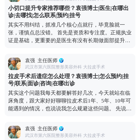
成静态纹，不做表情也能看到。 所以不用过度焦虑，
合。平时多喝温水，保持作息规律，再加上严格遵医
小切口提升专家推荐哪些？袁强博士|医生|在哪出
真出现法令纹了，先分清类型再处理更有效。如果是
嘱、按时复查，恢复过程会更顺利。耐心点，恢复期
诊|去哪找|怎么联系|预约|挂号
动态纹，用肉毒素适度放松表情肌就能改善；如果已
过后就能看到满意的效果了。 想知道更多关于MCR
其实不用纠结，抓准几个核心点就行，毕竟脸就一
经是静态纹，或者是中重度松弛导致的法令纹，就需
复合提升术的问题，可以去官方媒体平台（公众号、
张，谨慎点总没错。 首先是资质和专注度。正规执业
要结合填充、提升等综合方式，比如MCR复合提升
百家号、小红薯）预约面诊，详细了解。
证是基础，更重要的是医生有没有长期做面部提升这
术，从深层提升组织，既能改善松弛，也能淡化纹
个领域。小切口看着创伤小，但对操作精度要求高，
路。 抗衰是个系统工程，单纯控制表情没用，做好日
比如剥离的层次、提升的力度，差一点效果就天差地
常护理，再根据自身情况做科学的医美干预，才能更
袁强
主任医师
别，不是所有整形医生都能做好。 然后一定要看真实
高效地对抗法令纹。 想知道更多关于MCR复合提升
武汉市第六医院整形美容外科 大拉皮手术
案例。有经验的医生，手里肯定有大量术前术后对比
术的问题，可以去官方媒体平台（公众号、百家号、
拉皮手术后遗症怎么处理？袁强博士|怎么预约|挂
案例，而且得是完整的恢复周期案例，不是只放几张
小红薯）预约面诊，详细了解。
号|联系|面诊|咨询|在哪出诊
精修图。通过案例能直观看到医生的审美风格，比如
其实这个问题我每天都要解答好几次，今天就站在临
是偏自然款还是偏精致款，也能判断技术水平，比如
床角度，跟大家好好聊聊拉皮术后1年、5年、10年可
术后疤痕是否隐蔽、提升效果是否协调。 还有很关键
能遇到的情况，也说说我怎么规避这些问题。 先说说
的一点是沟通。好的医生不会一上来就推项目，而是
术后疼痛，现在麻醉技术和术后镇痛方案都很成熟，
会耐心听你的需求，结合你的面部松弛程度、骨骼结
大部分人术后只有轻微胀痛感，基本不影响正常休
构做定制方案。另外术后跟进也不能少，负责任的医
袁强
主任医师
息，个别敏感体质觉得不适的，用点常规镇痛药就能
生会在术后每天了解恢复情况，有问题及时处理，而
武汉市第六医院整形美容外科 大拉皮手术
缓解，不会持续太久。 再说说大家怕的“皮肉分离”，