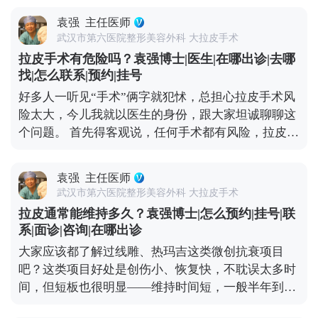
织会往下拽切口和耳朵，慢慢就会出现疤痕变宽、耳
态还能维持得更久。 想知道更多关于MCR复合提升
袁强
主任医师
朵变形的问题。 但正规的拉皮手术完全不是这样，核
术的问题，可以去官方媒体平台（公众号、百家号、
武汉市第六医院整形美容外科 大拉皮手术
心是做深层筋膜提升，再配合减张缝合，让组织在复
小红薯）预约面诊，详细了解。
拉皮手术有危险吗？袁强博士|医生|在哪出诊|去哪
位后的位置自然贴合，不会强行拉扯切口和耳朵，这
找|怎么联系|预约|挂号
样就能最大程度避免疤痕和耳朵变形的问题。 至于面
好多人一听见“手术”俩字就犯怵，总担心拉皮手术风
部麻木，大家可以放心，面部神经本来就丰富，手术
险太大，今儿我就以医生的身份，跟大家坦诚聊聊这
中难免会碰到一些细小的神经末梢，术后短期内可能
个问题。 首先得客观说，任何手术都有风险，拉皮也
会有麻木感，但这种感觉一般三个月内就会慢慢恢
不例外。如果手术操作不规范，确实可能出现血肿、
复。只要医生操作规范，避开重要神经，这种暂时性
皮肤凹凸不平，严重的还可能损伤神经。比如有些朋
的不适完全是可以接受的。 总结下来就是，拉皮的后
袁强
主任医师
友做完后耳朵变形、疤痕特别明显，多半是碰到
遗症大多和手术方式不规范有关，选对医生和手术方
武汉市第六医院整形美容外科 大拉皮手术
了“假拉皮”——只做表面功夫，单纯把皮肤拉紧，没
案，就能有效规避。 想知道更多关于MCR复合提升
拉皮通常能维持多久？袁强博士|怎么预约|挂号|联
处理深层组织，强行拉扯皮肤缝合，自然容易出问
术的问题，可以去官方媒体平台（公众号、百家号、
系|面诊|咨询|在哪出诊
题。 但大家也不用过度恐慌，在正规医院找经验丰富
小红薯）预约面诊，详细了解。
大家应该都了解过线雕、热玛吉这类微创抗衰项目
的医生操作，这些风险都是能控制的。比如在做MCR
吧？这类项目好处是创伤小、恢复快，不耽误太多时
复合提升术时，就会凭着精准的解剖知识避开重要神
间，但短板也很明显——维持时间短，一般半年到一
经，做分层减张缝合，尽量减少对组织的创伤。还会
年就见效退了，得定期补做，长期算下来花费也不
注意保护面部主要神经分支，避免不必要的损伤。 所