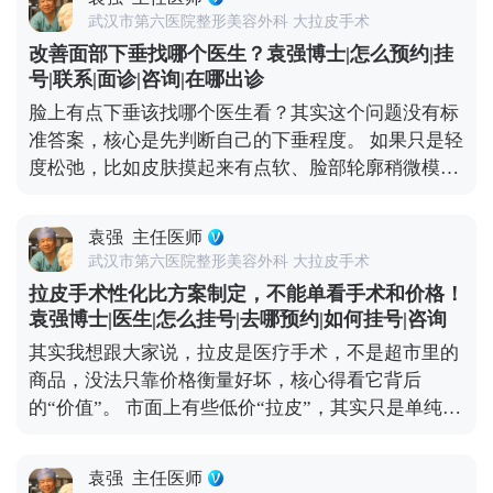
少人戴个两三天就适应了，甚至睡觉时都能忽略它的
解。
武汉市第六医院整形美容外科 大拉皮手术
存在。 戴头套可不是多余的步骤，核心作用是帮面部
改善面部下垂找哪个医生？袁强博士|怎么预约|挂
组织更好地贴合骨骼、减轻肿胀，还能促进伤口愈
号|联系|面诊|咨询|在哪出诊
合。一般建议术后前两周尽量24小时佩戴，之后一个
脸上有点下垂该找哪个医生看？其实这个问题没有标
月里，根据恢复情况白天或晚上适当戴就行，具体时
准答案，核心是先判断自己的下垂程度。 如果只是轻
间我都会根据每个人的恢复进度单独建议。 所以大家
度松弛，比如皮肤摸起来有点软、脸部轮廓稍微模
不用纠结戴头套这件事，它不是负担，反而能帮你更
糊，不用急着做手术。一些光电项目，或者线雕，效
快恢复到理想状态。 想知道更多关于MCR复合提升
果就挺对症的。在北京选这类项目，重点看机构是否
术的问题，可以去官方媒体平台（公众号、百家号、
袁强
主任医师
正规、设备有没有资质，皮肤科或美容科的医生只要
小红薯）预约面诊，详细了解。
武汉市第六医院整形美容外科 大拉皮手术
经验够，基本都能操作。 但如果是中重度下垂，比如
拉皮手术性化比方案制定，不能单看手术和价格！
法令纹深到卡粉、下颌缘完全模糊，甚至脸颊肉往下
袁强博士|医生|怎么挂号|去哪预约|如何挂号|咨询
坠，可能就得考虑拉皮手术了。北京能做拉皮的医生
其实我想跟大家说，拉皮是医疗手术，不是超市里的
不少，但一定要选专攻面部年轻化的整形外科医生，
商品，没法只靠价格衡量好坏，核心得看它背后
这类医生对脸部组织层次更熟悉，效果和恢复都更有
的“价值”。 市面上有些低价“拉皮”，其实只是单纯提
保障。 另外，现在有MCR复合提升术这种正规改良
拉表层皮肤，根本不做深层组织复位。这种手术看着
术式，结合了深层提升和精细缝合，适合想明显改善
便宜，但效果维持时间短，大概率1-2年就会反弹，
又怕留痕的朋友。不管选哪种方式，建议大家面诊时
袁强
主任医师
还容易出现皮肉分离、疤痕明显、表情僵硬这些问