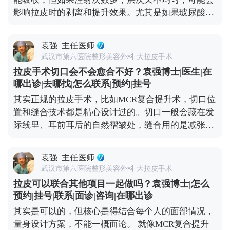
医生的排期也是个重要因素。靠谱的医生手术排期通
影响拉皮时的剥离和提升效果。尤其是如果玻尿酸跑
常都比较满，提前预约才能避免等太久。建议大家只
到了不该在的层次，还会增加手术的复杂度。 所以我
要有初步想法，就可以先过来咨询，给自己和医生都
一般建议，拉皮手术前先面诊检查，看看面部玻尿酸
留足准备时间。 想知道更多关于MCR复合提升术的
袁强
主任医师
的分布情况。如果有必要，就先把多余的玻尿酸溶解
问题，可以去官方媒体平台（公众号、百家号、小红
武汉市第六医院整形美容外科 大拉皮手术
掉，等面部状态恢复稳定了再做拉皮。这样既能保证
薯）预约面诊，详细了解。
拉皮手术切口会不会愈合不好？袁强博士|医生|在
手术安全，也能让提升效果更精准、更持久。 其实拉
哪出诊|去哪找|怎么联系|预约|挂号
皮和填充并不冲突，关键是要找对时间、用对方式，
其实正规的拉皮手术，比如MCR复合提升术，切口位
才能真正达到面部年轻化的效果。 想知道更多关于
置和缝合技术都是精心设计过的。切口一般会藏在发
MCR复合提升术的问题，可以去官方媒体平台（公众
际线里、耳前耳后的自然褶皱处，缝合用的是减张缝
号、百家号、小红薯）预约面诊，详细了解。
合，愈合后痕迹特别隐蔽，通常1-3个月就基本看不
出来了。至于大家担心的耳朵变形，只要操作规范，
袁强
主任医师
这种情况很少出现。 当然，愈合效果不只是医生技术
武汉市第六医院整形美容外科 大拉皮手术
的事，术后护理也很关键。术后两三周内尽量别抽烟
拉皮可以联合其他项目一起做吗？袁强博士|怎么
喝酒，辛辣食物、海鲜和牛羊肉这些“发物”也先忌
预约|挂号|联系|面诊|咨询|在哪出诊
口，饮食清淡软烂一些。出院后可以散散步，但一个
其实是可以的，但核心是得结合每个人的面部情况，
月内别做跑步、游泳、力量训练这些剧烈运动，避免
量身设计方案，不能一概而论。 就像MCR复合提升
影响伤口愈合。 总的来说，只要选对医生、做好护