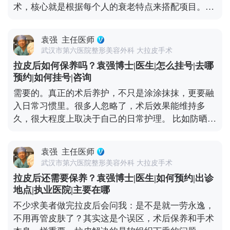
术，核心就是根据每个人的衰老特点来搭配项目。拉
理，拉皮切口愈合大多都很理想，不用过度焦虑。 想
皮主要解决中下面部松弛下垂，但很多人眼周问题也
知道更多关于MCR复合提升术的问题，可以去官方媒
很明显，比如上眼皮松、眼角往下掉，或者眼袋突
体平台（公众号、百家号、小红薯）预约面诊，详细
袁强
主任医师
出，这种时候单做拉皮就不够全面了。 所以要是眼周
了解。
武汉市第六医院整形美容外科 大拉皮手术
问题突出，拉皮的时候可以考虑联合提眉、双眼皮或
拉皮后如何保养吗？袁强博士|医生|怎么挂号|去哪
者祛眼袋手术。比如提眉能顺便改善眉形和上眼皮松
预约|如何挂号|咨询
弛，祛眼袋分内路和外路，内路适合单纯脂肪膨出
需要的。真正的术后养护，不只是涂涂抹抹，更要融
的，外路适合皮肤也松的。至于是不是要一起做，得
入日常习惯里。很多人忽略了，术后效果能维持多
看具体的面部条件和想要的效果。 不过有个小建议，
久，很大程度上取决于自己的日常护理。 比如防晒，
要是时间充裕，分阶段做会更稳妥。先做拉皮把整体
这是术后保养的重中之重。紫外线是皮肤老化的头号
轮廓提上来，等面部状态稳定了（大概半年左右），
元凶，术后如果不做好防晒，不仅容易出现色素沉
再针对性调整眼周，这样最终效果会更协调自然。 想
袁强
主任医师
着，还会加速胶原分解，让皮肤提前松弛。还有作息
知道更多关于MCR复合提升术的问题，可以去官方媒
武汉市第六医院整形美容外科 大拉皮手术
和饮食，长期熬夜、吃太多甜食，会让皮肤炎症加
体平台（公众号、百家号、小红薯）预约面诊，详细
拉皮后还需要保养？袁强博士|医生|如何预约|出诊
重、氧化加快，不仅容易暗沉，还可能让松弛问题复
了解。
地点|执业医院|主要在哪
发。 另外，表情管理也很关键。虽然术后表情会慢慢
不少求美者做完拉皮后会问我：是不是就一劳永逸，
恢复自然，但过度夸张的表情会反复牵拉皮肤，就算
不用再管皮肤了？其实这是个误区，术后保养和手术
打了除皱针，也需要自己多注意收敛。还有一点很重