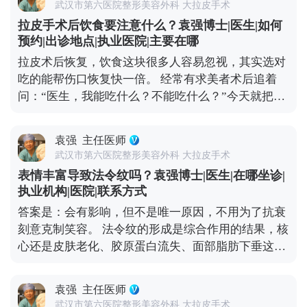
多问两句，看看和自己情况相似的案例，把风险和恢
武汉市第六医院整形美容外科 大拉皮手术
题，后期修复反而要花更多钱。 真正靠谱的拉皮手
复周期问清楚，再做决定。 想知道更多关于MCR复
拉皮手术后饮食要注意什么？袁强博士|医生|如何
术，是个精细活。需要医生对皮肤、筋膜、脂肪等不
合提升术的问题，可以去官方媒体平台（公众号、百
预约|出诊地点|执业医院|主要在哪
同层次做精准剥离、复位、提升和固定，操作复杂，
家号、小红薯）预约面诊，详细了解。
拉皮术后恢复，饮食这块很多人容易忽视，其实选对
对医生的技术和经验要求极高，价格自然会高一些。
吃的能帮伤口恢复快一倍。 经常有求美者术后追着
但这种手术的效果更自然，维持时间也长，一般能到
问：“医生，我能吃什么？不能吃什么？”今天就把饮
8-10年，从长期来看反而更划算。 现在专业医生都讲
食注意事项说清楚。 术后初期建议以清淡、易消化的
究个性化定制，会根据你的松弛程度、面部结构、审
食物为主，比如小米粥、蒸鸡蛋羹、蔬菜瘦肉汤，这
美需求设计方案，而不是流水线操作。做医美不是为
袁强
主任医师
些食物不会给肠胃添负担，也能保证基础营养。一定
了图便宜，而是为了让自己变得更好。选一位靠谱的
武汉市第六医院整形美容外科 大拉皮手术
要避开辛辣、刺激、油腻的食物，比如火锅、烧烤、
医生，做一个适合自己的方案，才是对自己最负责任
表情丰富导致法令纹吗？袁强博士|医生|在哪坐诊|
辣椒这些，容易刺激血管扩张，影响伤口愈合，甚至
的投资。 想知道更多关于MCR复合提升术的问题，
执业机构|医院|联系方式
引发炎症。 另外要重点补充两类营养：优质蛋白质和
可以去官方媒体平台（公众号、百家号、小红薯）预
答案是：会有影响，但不是唯一原因，不用为了抗衰
维生素C。蛋白质是组织修复的基础，像鱼肉、去皮
约面诊，详细了解。
刻意克制笑容。 法令纹的形成是综合作用的结果，核
鸡肉、豆制品、牛奶都可以多吃点；维生素C能促进
心还是皮肤老化、胶原蛋白流失、面部脂肪下垂这些
胶原蛋白合成，帮助皮肤恢复弹性，新鲜的水果蔬菜
因素。而大笑、皱眉这类频繁的表情肌收缩，会加速
比如橙子、猕猴桃、西兰花、番茄都很合适。 还有两
局部皮肤折叠，先形成动态纹——就是做表情时才出
个禁忌要记牢：术后1个月内别饮酒、别吸烟，酒精
袁强
主任医师
现的纹路，时间久了，皮肤弹性变差，动态纹就会变
会影响血液循环，烟草里的有害物质会延缓伤口愈
武汉市第六医院整形美容外科 大拉皮手术