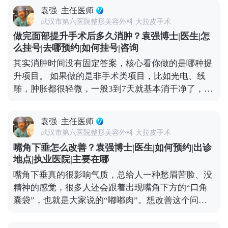
少。 拉皮手术就不一样了，它不是只把表面皮肤拉紧
以说，想做拉皮，第一步也是最关键的一步，就是选
袁强
主任医师
那么简单，核心是通过深层筋膜的剥离和提升，从根
对正规医院和靠谱医生，这是降低风险的想知道更多
武汉市第六医院整形美容外科 大拉皮手术
儿上解决组织下垂的问题。正因为是深层调整，效果
关于MCR复合提升术的问题，可以去官方媒体平台
做完面部提升手术后多久消肿？袁强博士|医生|怎
才扎实，一般能维持8-10年。就像MCR复合提升术，
（公众号、百家号、小红薯）预约面诊，详细了解。
么挂号|去哪预约|如何挂号|咨询
会在多个层次做复位固定，让下垂的组织在新的位置
核心。
其实消肿时间没有固定答案，核心看你做的是哪种提
上稳稳当当“扎根”，一次手术就能让你摆脱松弛困扰
升项目。 如果做的是非手术类项目，比如光电、线
挺久。这么算下来，从长远来看，性价比其实更高。
雕，肿胀都很轻微，一般3到7天就基本消干净了，最
当然了，具体能维持多久，和个人体质、术后护理还
多有点轻微泛红，不耽误正常上班、逛街。 如果是拉
有生活习惯都有关系，但总体来说，拉皮算是抗衰里
皮手术，消肿时间会稍长一点。术后前几天会有点胀
的“长效投资”。 想知道更多关于MCR复合提升术的
袁强
主任医师
胀的异物感，后期随着恢复，肿胀会慢慢消退，大1-
问题，可以去官方媒体平台（公众号、百家号、小红
武汉市第六医院整形美容外科 大拉皮手术
3个月左右，基本恢复正常，日常社交没问题。 另外
薯）预约面诊，详细了解。
嘴角下垂怎么改善？袁强博士|医生|如何预约|出诊
分享几个加速消肿的小技巧：术后按医生要求戴好头
地点|执业医院|主要在哪
套，前几天做好冰敷，平时避免剧烈运动、少吃辛辣
嘴角下垂真的很影响气质，总给人一种愁眉苦脸、没
刺激的食物，这些都能帮身体更快恢复。不过每个人
精神的感觉，很多人还会跟着出现嘴角下方的“口角
的体质和恢复节奏都不一样，不用着急，给身体足够
囊袋”，也就是大家说的“嘟嘟肉”。想改善这个问
的恢复时间，才能换来更自然的效果。 想知道更多关
题，还是得看严重程度。 如果下垂比较明显，甚至能
于MCR复合提升术的问题，可以去官方媒体平台（公
看到深层组织往下坠，单纯微创项目效果有限，就需