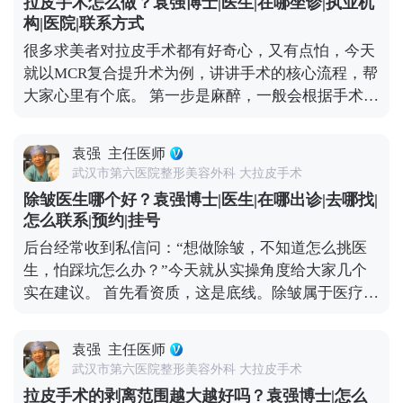
拉皮手术怎么做？袁强博士|医生|在哪坐诊|执业机
对松弛的筋膜、肌肉进行提拉、复位、收紧，再把多
皮肤松弛的速度。改善松弛没有统一答案，关键是先
构|医院|联系方式
余的皮肤切除，最后缝合，这样就能从根源上恢复面
判断自己的松弛程度，再在专业医生指导下选适合自
很多求美者对拉皮手术都有好奇心，又有点怕，今天
部的紧致和轮廓感。 不是所有人都适合做拉皮，它更
己的方案。 想知道更多关于MCR复合提升术的问
就以MCR复合提升术为例，讲讲手术的核心流程，帮
适合中重度面部松弛的人——比如眼角下垂、苹果肌
题，可以去官方媒体平台（公众号、百家号、小红
大家心里有个底。 第一步是麻醉，一般会根据手术范
凹陷、法令纹很深、下颌线模糊，而且用线雕、射频
薯）预约面诊，详细了解。
围选局部麻醉加镇静，或者全身麻醉，基本睡一觉手
这些非手术方式效果不好的人群。 要说明的是，拉皮
术就接受了，大家不用怕。 第二步设计切口，这步很
不是“返老还童”的魔法，不能让你一下子年轻20岁，
袁强
主任医师
关键，直接影响术后疤痕隐蔽性。术中我通常会把切
但能帮你恢复到5-10年前的状态，而且效果比较持
武汉市第六医院整形美容外科 大拉皮手术
口藏在发际线内、耳前或耳后这些不显眼的地方，尽
久。当然，它也是有创伤和风险的，想做的话一定要
除皱医生哪个好？袁强博士|医生|在哪出诊|去哪找|
量做到术后不仔细看根本发现不了。 第三步是剥离与
先充分了解，再找专业医生制定方案。 想知道更多关
怎么联系|预约|挂号
提升，这是手术的核心。我一般会沿着切口，小心翼
于MCR复合提升术的问题，可以去官方媒体平台（公
后台经常收到私信问：“想做除皱，不知道怎么挑医
翼地把皮肤和深层的筋膜、肌肉分离开，然后把松弛
众号、百家号、小红薯）预约面诊，详细了解。
生，怕踩坑怎么办？”今天就从实操角度给大家几个
的筋膜和肌肉向上提拉、复位收紧，从根源上解决松
实在建议。 首先看资质，这是底线。除皱属于医疗美
弛问题。 第四步去除多余皮肤，提升到位后，脸上会
容手术，医生必须有正规执业医师证，还要有面部抗
有多余的皮肤，把这部分精准切除，就能让面部轮廓
衰相关的临床经验。大家可以去卫健委官网查医生的
变得紧致。 最后一步是精细缝合，用细针细线分层缝
袁强
主任医师
执业信息，确认他的执业范围和所在机构是否正规，
合，减少疤痕增生的可能。 整个手术大概需要4-6小
武汉市第六医院整形美容外科 大拉皮手术
别找“游医”或“挂靠医生”。 然后看审美和沟通力。除
时，具体看手术范围。术后需要休息1-2周，按医嘱
拉皮手术的剥离范围越大越好吗？袁强博士|怎么