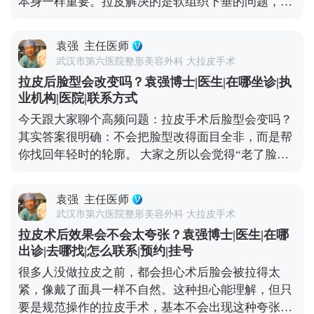
本身一样重要。拉皮解决的是软组织下垂的问题，但
要，要定期回访医生，根据皮肤的恢复状态调整保养
皮肤的质地、光泽和细纹，这些细节同样影响年轻
方案。拉皮从来不是抗衰的终点，只是帮你把皮肤状
感。 手术能帮我们把面部组织复位到好的状态，但皮
态拉回一个好的起点，后续的健康生活习惯，才是维
袁强
主任医师
肤的自然衰老过程并没有停止。比如术后皮肤可能会
持年轻态的核心。你对皮肤用心，它自然会给你好的
武汉市第六医院整形美容外科 大拉皮手术
出现角质层变薄、胶原流失的情况，这就需要日常做
反馈。 想知道更多关于MCR复合提升术的问题，可
拉皮后脸型会改变吗？袁强博士|医生|在哪坐诊|执
好维护。建议大家术后用温和的护肤品，重点做好保
以去官方媒体平台（公众号、百家号、小红薯）预约
业机构|医院|联系方式
湿和防晒，要是皮肤含水量不够，也可以在医生指导
面诊，详细了解。
今天跟大家聊个高频问题：拉皮手术后脸型会变吗？
下配合水光针这类轻医美项目，提升皮肤弹性。 另
其实答案很明确：不会把脸型改得面目全非，而是帮
外，动态纹的管理也不能忽视。皱眉、大笑带来的动
你找回年轻时的轮廓。 大家之所以会觉得“老了脸型
态纹，时间久了会变成静态纹。定期在医生评估后打
变丑了”，核心是随着年龄增长，面部软组织会慢慢
除皱针，能放松肌肉，延缓静态纹出现。其实拉皮更
下移——比如苹果肌往下掉、法令纹变深、下颌线模
像是抗衰的“基础工程”，帮你搭好紧致的框架，后续
袁强
主任医师
糊，看起来脸变宽变垮。拉皮手术的作用，就是把这
的保养就是填想知道更多关于MCR复合提升术的问
武汉市第六医院整形美容外科 大拉皮手术
些移位的组织复位到年轻时的位置，让松弛的轮廓重
题，可以去官方媒体平台（公众号、百家号、小红
拉皮术后效果会不会太夸张？袁强博士|医生|在哪
新变紧致。 就像我做拉皮时，会通过精准剥离后把这
薯）预约面诊，详细了解。充细节，这样才能让年轻
出诊|去哪找|怎么联系|预约|挂号
些深层组织复位固定，再去掉多余的松弛皮肤。术后
状态维持得更久。
很多人没做拉皮之前，都会担心术后脸会被拉得太
你还是你，只是脸上的垮感消失了，线条更利落，看
紧，像戴了面具一样不自然。这种担心能理解，但只
起来更精神。当然，如果术前本身有轻微的面部不对
要是规范操作的拉皮手术，基本不会出现这种夸张情
称，我们会在复位时做微调，但核心原则是尊重你的