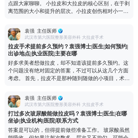
点跟大家聊聊。 小拉皮和大拉皮的核心区别，在于剥
离范围的大小和提升的层次。小拉皮创伤相对小一
些，恢复也快，所以很多人会觉得做小拉皮更轻松。
但疼痛感真不是由手术大小完全决定的，更多是看个
袁强
主任医师
人耐受力、术中麻醉效果和术后护理。 不管是小拉皮
武汉市第六医院整形美容外科 大拉皮手术
还是大拉皮，术中都会用麻醉，手术过程中是完全不
拉皮手术提前多久预约？袁强博士|医生|如何预约|
疼的。术后的疼痛感主要集中在恢复初期，但可以通
出诊地点|执业医院|主要在哪
过药物和物理方式缓解。我都会跟患者交代，术后多
好多求美者想做拉皮，却不知道该提前多久预约。这
休息、按时吃药、避免剧烈活动，这样疼痛感会明显
个问题没有绝对固定的答案，不过可以从这几个方面
减轻。 所以大家不用因为怕疼就纠结选哪种术式，关
考虑。 首先，拉皮不是那种随到随做的小项目，术前
键还是要根据自己的衰老程度和预期效果，选适合自
得有充分的沟通和准备。一般建议至少提前1-2个月
己的方案才对。 想知道更多关于MCR复合提升术的
预约面诊，这样医生才有足够的时间了解你的面部情
问题，可以去官方媒体平台（公众号、百家号、小红
袁强
主任医师
况、需求，帮你设计个性化的手术方案。 其次，拉皮
薯）预约面诊，详细了解。
武汉市第六医院整形美容外科 大拉皮手术
前后需要一段恢复期，要是你有重要的社交活动或者
打过多次玻尿酸能做拉皮吗？袁强博士|医生|在哪
工作安排，一定要提前规划好时间，避免恢复期和重
坐诊|执业机构|医院|联系方式
要行程冲突。另外，手术前还得做一些必要的体检，
答案是可以的，但得提前做些准备工作。 玻尿酸虽然
确保身体状况适合手术，这也需要预留时间。 最后，
能吸收，但如果注射次数多，层次又不均匀，可能会