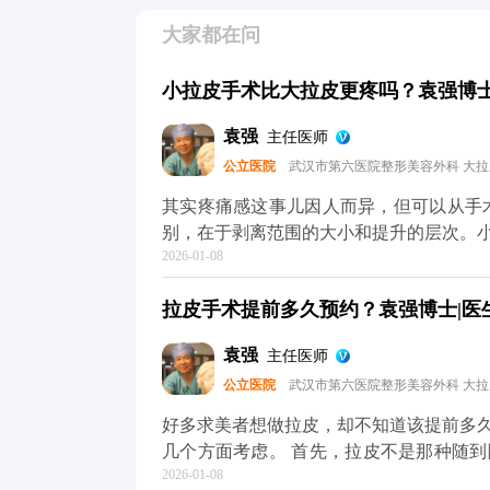
大家都在问
小拉皮手术比大拉皮更疼吗？袁强博士|
袁强
主任医师
公立医院
武汉市第六医院整形美容外科 大
其实疼痛感这事儿因人而异，但可以从手术本身的特点跟
别，在于剥离范围的大小和提升的层次。
2026-01-08
做小拉皮更轻松。但疼痛感真不是由手术
和术后护理。 不管是小拉皮还是大拉皮，术中都会用麻醉，手术过程中是完全不疼的。术后的
拉皮手术提前多久预约？袁强博士|医生
疼痛感主要集中在恢复初期，但可以通过
息、按时吃药、避免剧烈活动，这样疼痛感会明显减轻。 所以大家
袁强
主任医师
术式，关键还是要根据自己的衰老程度和
公立医院
武汉市第六医院整形美容外科 大
MCR复合提升术的问题，可以去官方媒
解。
好多求美者想做拉皮，却不知道该提前多
几个方面考虑。 首先，拉皮不是那种随
2026-01-08
议至少提前1-2个月预约面诊，这样医生