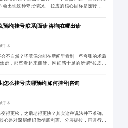
不会出现这种夸张情况。 拉皮的核心目标是逆转皮肤
态，而不是盲目地“往上提”。比如MCR复合提升术
拉皮肤，还会对深层的筋膜和脂肪垫进行复位，让整个
约|挂号|联系|面诊|咨询|在哪出诊
会出现“吊梢眼”“脸绷得发亮”的情况，反而会让轮廓
医生的审美和技术很关键。我们会根据每个人的面部骨
切除皮肤或过度提升。术后初期可能会有轻微的紧绷
拉皮手术
完全恢复自如。与其担心效果夸张，不如多花时间筛选
老”，不是“改造容貌”。 想知道更多关于MCR复合
不会不自然？毕竟偶尔能在新闻里看到一些夸张的术后
众号、百家号、小红薯）预约面诊，详细了解。
焦虑，那些看起来僵硬、网红感十足的所谓“拉皮效
操作方式不正规，要么是过度追求“提升感”，忽略了
，核心是帮面部恢复年轻时候的状态，而不是把你改成
|怎么挂号|去哪预约|如何挂号|咨询
是通过精准剥离，把下垂的软组织放回原本的位置，再
意保护表情肌，毕竟笑容、皱眉这些自然神态不能受影
恢复会慢慢软化，轮廓也会越来越自然。所以想做拉皮
拉皮手术
而是找正规机构和有经验的医生。好的拉皮效果，应该
这才是理想的状态。 想知道更多关于MCR复合提升
肤变得更松，之后老得更快？其实这种说法并不准确。
、百家号、小红薯）预约面诊，详细了解。
，核心是对深层组织做彻底剥离、分层提拉，再进行复
过程是让组织在稳定的位置上重新贴合，效果很扎实，