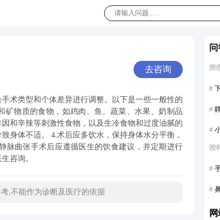
问
按
去咨询
#
合手术类型和个体差异进行调整。以下是一些一般性的
#
素和矿物质的食物，如鸡肉、鱼、蔬菜、水果、奶制品
咖啡因和辛辣等刺激性食物，以及生冷食物和过度油腻的
#
导致身体不适。 4.术后应多饮水，保持身体水分平衡，
隐静脉曲张手术后应遵循医生的饮食建议，并定期进行
按
医生咨询。
#
#
考,不能作为诊断及医疗的依据
网