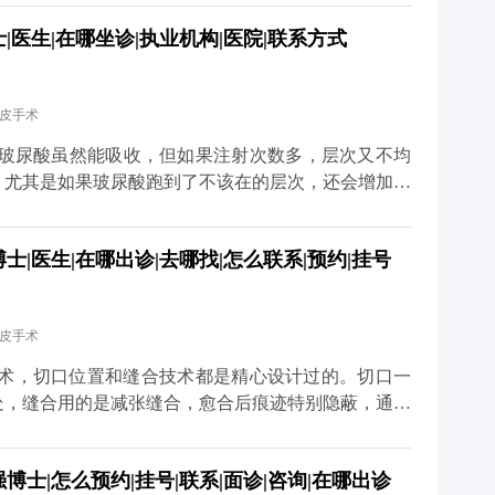
一段恢复期，要是你有重要的社交活动或者工作安排，
医生|在哪坐诊|执业机构|医院|联系方式
要行程冲突。另外，手术前还得做一些必要的体检，确
。 最后，医生的排期也是个重要因素。靠谱的医生手
等太久。建议大家只要有初步想法，就可以先过来咨
拉皮手术
道更多关于MCR复合提升术的问题，可以去官方媒体
诊，详细了解。
 玻尿酸虽然能吸收，但如果注射次数多，层次又不均
。尤其是如果玻尿酸跑到了不该在的层次，还会增加手
术前先面诊检查，看看面部玻尿酸的分布情况。如果有
部状态恢复稳定了再做拉皮。这样既能保证手术安全，
|医生|在哪出诊|去哪找|怎么联系|预约|挂号
拉皮和填充并不冲突，关键是要找对时间、用对方式，
更多关于MCR复合提升术的问题，可以去官方媒体平
，详细了解。
拉皮手术
升术，切口位置和缝合技术都是精心设计过的。切口一
处，缝合用的是减张缝合，愈合后痕迹特别隐蔽，通常
的耳朵变形，只要操作规范，这种情况很少出现。 当
护理也很关键。术后两三周内尽量别抽烟喝酒，辛辣食
士|怎么预约|挂号|联系|面诊|咨询|在哪出诊
饮食清淡软烂一些。出院后可以散散步，但一个月内别