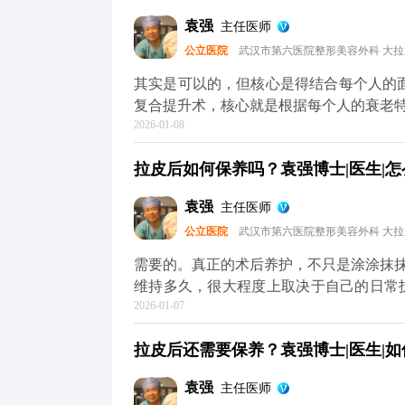
做跑步、游泳、力量训练这些剧烈运动，避免影响伤口愈合。 
袁强
主任医师
护理，拉皮切口愈合大多都很理想，不用过
公立医院
武汉市第六医院整形美容外科 大
可以去官方媒体平台（公众号、百家号、
其实是可以的，但核心是得结合每个人的面部情
复合提升术，核心就是根据每个人的衰老
2026-01-08
很多人眼周问题也很明显，比如上眼皮松
够全面了。 所以要是眼周问题突出，拉皮的时候可以考虑联合提眉、双眼皮或者祛眼袋手术。
拉皮后如何保养吗？袁强博士|医生|怎
比如提眉能顺便改善眉形和上眼皮松弛，
适合皮肤也松的。至于是不是要一起做，得看具
袁强
主任医师
议，要是时间充裕，分阶段做会更稳妥。
公立医院
武汉市第六医院整形美容外科 大
半年左右），再针对性调整眼周，这样最终
术的问题，可以去官方媒体平台（公众号
需要的。真正的术后养护，不只是涂涂抹
维持多久，很大程度上取决于自己的日常
2026-01-07
是皮肤老化的头号元凶，术后如果不做好
皮肤提前松弛。还有作息和饮食，长期熬
拉皮后还需要保养？袁强博士|医生|如
容易暗沉，还可能让松弛问题复发。 另
然，但过度夸张的表情会反复牵拉皮肤，
袁强
主任医师
重要，要定期回访医生，根据皮肤的恢复