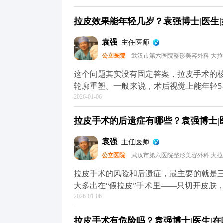
根本不会出现所谓的“反弹”，更不会加速
拉皮效果能年轻几岁？袁强博士|医生|
是“假拉皮”——只单纯拉紧表面皮肤，不
会再次下垂，自然会给人一种“越做越松”
袁强
主任医师
键”，甚至能轻微“倒回”一小段。术后你
公立医院
武汉市第六医院整形美容外科 大
变化，也就是说，之后你会一直比同龄人
逸的。术后还是要注意日常保养，比如做
这个问题其实没有固定答案，拉皮手术的
主要解决的是“下垂”问题，而皱纹、肤质
轮廓重塑。一般来说，术后视觉上能年轻5
于MCR复合提升术的问题，可以去官方
2026-01-06
皮肤质地，还有手术方案的精准设计。 
了解。
错，就是组织下垂明显，下颌线模糊。做
拉皮手术的后遗症有哪些？袁强博士|医
致，看起来就像40出头，效果很直观。但
础，也不可能让你直接变回20岁。 它更
袁强
主任医师
置，从而实现视觉上的“减龄”。如果术后
公立医院
武汉市第六医院整形美容外科 大
理，这种年轻状态还能维持得更久。 想知
平台（公众号、百家号、小红薯）预约面
拉皮手术的风险和后遗症，最主要的就是
大多出在“假拉皮”手术里——只切开皮肤
2026-01-06
一长，下垂的组织会往下拽切口和耳朵，
拉皮手术完全不是这样，核心是做深层筋
拉皮手术有危险吗？袁强博士|医生|在哪
贴合，不会强行拉扯切口和耳朵，这样就