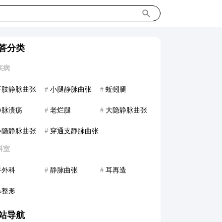
答分类
疾病
下肢静脉曲张
#
小腿静脉曲张
#
蚯蚓腿
静脉溃疡
#
老烂腿
#
大隐静脉曲张
小隐静脉曲张
#
穿通支静脉曲张
科室
手外科
#
静脉曲张
#
耳再造
鼻整形
站导航