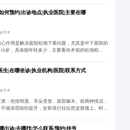
衰老。 真正会让人觉得“反弹快、老得更快”的，其实
如何预约|出诊地点|执业医院|主要在哪
处理深层组织。这种手术的效果本身就不持久，很快就
的错觉。 其实拉皮更像是给衰老进程按了一次“暂停
的组织会在更年轻的位置上，按照自然的衰老速度慢慢
拉皮手术
看起来更紧致、更年轻。 当然了，拉皮也不是一劳永
好皮肤护理、控制夸张表情、保持健康作息。毕竟手术
核心作用是解决面部松弛下垂问题，尤其是中下面部的
这些细节，还需要靠日常维护来配合。 想知道更多关
-10岁，具体能年轻多少，主要看你术前的松弛程度、
媒体平台（公众号、百家号、小红薯）预约面诊，详细
举个例子，之前有位50岁的求美者，她皮肤弹性还不
完拉皮手术后，下垂的组织复位了，下颌线变得清晰紧
生|在哪坐诊|执业机构|医院|联系方式
大家要清楚，拉皮不是“换脸”，它不会改变你的五官基
像是给下垂的组织做一次“复位”，让它们回到该在的位
能做好保养，比如坚持防晒、保湿，配合适度的抗衰护
拉皮手术
道更多关于MCR复合提升术的问题，可以去官方媒体
诊，详细了解。
三类：疤痕明显、耳朵变形、面部麻木。前两种情况，
，不做深层组织提升，全靠强行拉扯把皮肤缝上。时间
慢慢就会出现疤痕变宽、耳朵变形的问题。 但正规的
膜提升，再配合减张缝合，让组织在复位后的位置自然
出诊|去哪找|怎么联系|预约|挂号
能最大程度避免疤痕和耳朵变形的问题。 至于面部麻