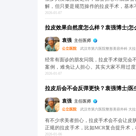
解，但只要是规范操作的拉皮手术，基本
2026-01-07
松弛下垂，让面部线条回到年轻时的紧致状
中，就会做多层次的精细化处理，不只是
拉皮效果自然度怎么样？袁强博士|怎么预
面部组织协调回归原位。这样操作下来，不
更清晰，神态更柔和。 效果自然与否，
袁强
主任医师
骼和软组织情况做个性化方案，避免过度
公立医院
武汉市第六医院整形美容外科 大
感，一般一两周就会慢慢适应，表情也能
正规医院和医生，毕竟拉皮的本质是“修复衰
经常有面诊的朋友问我，拉皮手术做完会
提升术的问题，可以去官方媒体平台（公
案例，难免让人担心。其实大家不用过度
2026-01-07
果”，大多不是规范手术的问题——要么是
面部本身的结构平衡。 正规的拉皮手术
拉皮后会不会反弹更快？袁强博士|医生
另一个人。就比如MCR复合提升术，就
去掉多余的松弛皮肤。整个过程会特别注
袁强
主任医师
响。 术后初期有点肿胀是正常的，随着
公立医院
武汉市第六医院整形美容外科 大
的朋友，重点不是纠结“会不会不自然”，
是别人觉得你年轻了，但说不出哪里变了，
有不少求美者担心，拉皮手术会不会让皮
术的问题，可以去官方媒体平台（公众号
正规的拉皮手术，比如MCR复合提升术
2026-01-06
位固定，最后去掉多余的松弛皮肤。整个