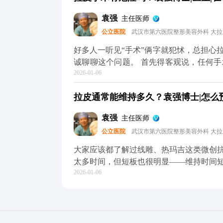
木，大家可以放心，面部神经本来就丰富
袁强
主任医师
可能会有麻木感，但这种感觉一般三个月
公立医院
武汉市第六医院整形美容外科 大
这种暂时性的不适完全是可以接受的。 
关，选对医生和手术方案，就能有效规避。
好多人一听见“手术”俩字就犯怵，总担心
方媒体平台（公众号、百家号、小红薯）
诚聊聊这个问题。 首先得客观说，任何
2026-01-06
确实可能出现血肿、皮肤凹凸不平，严重
痕特别明显，多半是碰到了“假拉皮”——
拉皮通常能维持多久？袁强博士|怎么预约
行拉扯皮肤缝合，自然容易出问题。 但
作，这些风险都是能控制的。比如在做M
袁强
主任医师
神经，做分层减张缝合，尽量减少对组织
公立医院
武汉市第六医院整形美容外科 大
的损伤。 所以说，想做拉皮，第一步也
降低风险的想知道更多关于MCR复合提
大家应该都了解过线雕、热玛吉这类微创
小红薯）预约面诊，详细了解。核心。
太多时间，但短板也很明显——维持时间
2026-01-06
下来花费也不少。 拉皮手术就不一样了
筋膜的剥离和提升，从根儿上解决组织下
持8-10年。就像MCR复合提升术，会
当当“扎根”，一次手术就能让你摆脱松
高。 当然了，具体能维持多久，和个人