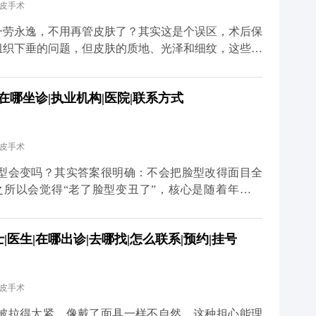
拉皮手术
健康生活习惯，才是维持年轻态的核心。你对皮肤用
多关于MCR复合提升术的问题，可以去官方媒体平台
一劳永逸，不用再管皮肤了？其实这是个误区，术后保
详细了解。
组织下垂的问题，但皮肤的质地、光泽和细纹，这些细
部组织复位到好的状态，但皮肤的自然衰老过程并没有
薄、胶原流失的情况，这就需要日常做好维护。建议大
在哪坐诊|执业机构|医院|联系方式
防晒，要是皮肤含水量不够，也可以在医生指导下配合
 另外，动态纹的管理也不能忽视。皱眉、大笑带来的
医生评估后打除皱针，能放松肌肉，延缓静态纹出现。
拉皮手术
你搭好紧致的框架，后续的保养就是填想知道更多关于
体平台（公众号、百家号、小红薯）预约面诊，详细了
型会变吗？其实答案很明确：不会把脸型改得面目全
更久。
之所以会觉得“老了脸型变丑了”，核心是随着年龄增
肌往下掉、法令纹变深、下颌线模糊，看起来脸变宽变
组织复位到年轻时的位置，让松弛的轮廓重新变紧致。
医生|在哪出诊|去哪找|怎么联系|预约|挂号
些深层组织复位固定，再去掉多余的松弛皮肤。术后你
利落，看起来更精神。当然，如果术前本身有轻微的面
心原则是尊重你的原生面部结构。记住，拉皮是“还原
拉皮手术
找回曾经的自己。 想知道更多关于MCR复合提升术的
家号、小红薯）预约面诊，详细了解。
被拉得太紧，像戴了面具一样不自然。这种担心能理