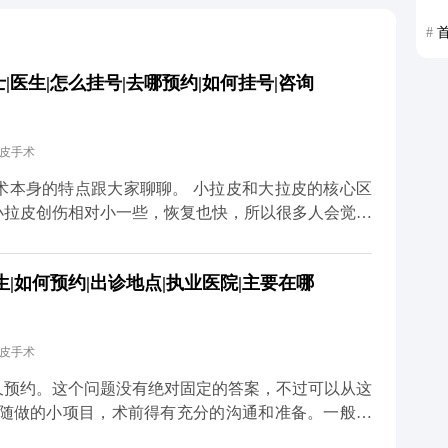
#
医生|怎么挂号|去哪预约|如何挂号|咨询
拉皮手术
大家聊聊。 小拉皮和大拉皮的核心区
小拉皮创伤相对小一些，恢复也快，所以很多人会觉得
大小完全决定的，更多是看个人耐受力、术中麻醉效果
|如何预约|出诊地点|执业医院|主要在哪
药物和物理方式缓解。我都会跟患者交代，术后多休
不用因为怕疼就纠结选哪种
预期效果，选适合自己的方案才对。 想知道更多关于
拉皮手术
体平台（公众号、百家号、小红薯）预约面诊，详细了
久预约。这个问题没有绝对固定的答案，不过可以从这
到随做的小项目，术前得有充分的沟通和准备。一般建
才有足够的时间了解你的面部情况、需求，帮你设计个