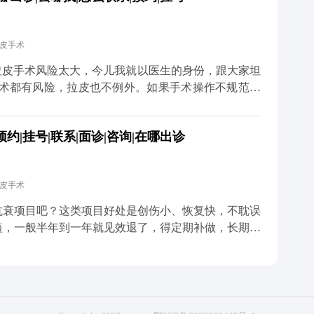
，手术中难免会碰到一些细小的神经末梢，术后短期内
内就会慢慢恢复。只要医生操作规范，避开重要神经，
拉皮手术
总结下来就是，拉皮的后遗症大多和手术方式不规范有
 想知道更多关于MCR复合提升术的问题，可以去官
拉皮手术风险太大，今儿我就以医生的身份，跟大家坦
预约面诊，详细了解。
手术都有风险，拉皮也不例外。如果手术操作不规范，
的还可能损伤神经。比如有些朋友做完后耳朵变形、疤
只做表面功夫，单纯把皮肤拉紧，没处理深层组织，强
|挂号|联系|面诊|咨询|在哪出诊
大家也不用过度恐慌，在正规医院找经验丰富的医生操
CR复合提升术时，就会凭着精准的解剖知识避开重要
的创伤。还会注意保护面部主要神经分支，避免不必要
拉皮手术
是最关键的一步，就是选对正规医院和靠谱医生，这是
升术的问题，可以去官方媒体平台（公众号、百家号、
抗衰项目吧？这类项目好处是创伤小、恢复快，不耽误
短，一般半年到一年就见效退了，得定期补做，长期算
，它不是只把表面皮肤拉紧那么简单，核心是通过深层
垂的问题。正因为是深层调整，效果才扎实，一般能维
在多个层次做复位固定，让下垂的组织在新的位置上稳稳
弛困扰挺久。这么算下来，从长远来看，性价比其实更
体质、术后护理还有生活习惯都有关系，但总体来说，