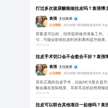
性化的手术方案。 其次，拉皮前后需要
打过多次玻尿酸能做拉皮吗？袁强博士|
一定要提前规划好时间，避免恢复期和重
保身体状况适合手术，这也需要预留时间
袁强
主任医师
术排期通常都比较满，提前预约才能避免
公立医院
武汉市第六医院整形美容外科 大
询，给自己和医生都留足准备时间。 想知
平台（公众号、百家号、小红薯）预约面
答案是可以的，但得提前做些准备工作。
匀，可能会影响拉皮时的剥离和提升效果
2026-01-08
术的复杂度。 所以我一般建议，拉皮手
必要，就先把多余的玻尿酸溶解掉，等面
拉皮手术切口会不会愈合不好？袁强博士
也能让提升效果更精准、更持久。 其实
才能真正达到面部年轻化的效果。 想知道
袁强
主任医师
台（公众号、百家号、小红薯）预约面诊
公立医院
武汉市第六医院整形美容外科 大
其实正规的拉皮手术，比如MCR复合提
般会藏在发际线里、耳前耳后的自然褶皱
2026-01-08
1-3个月就基本看不出来了。至于大家担心
然，愈合效果不只是医生技术的事，术后
拉皮可以联合其他项目一起做吗？袁强博
物、海鲜和牛羊肉这些“发物”也先忌口，