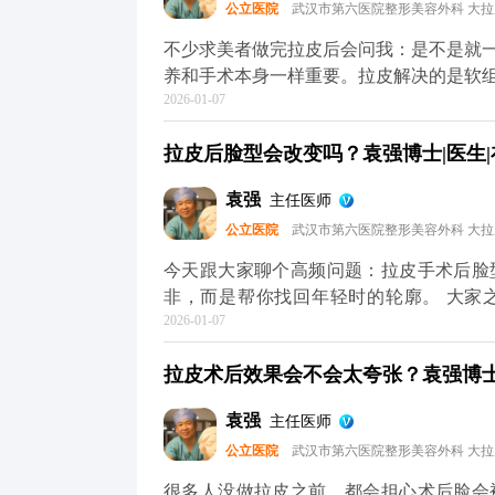
公立医院
武汉市第六医院整形美容外科 大
你把皮肤状态拉回一个好的起点，后续的
心，它自然会给你好的反馈。 想知道更
不少求美者做完拉皮后会问我：是不是就
（公众号、百家号、小红薯）预约面诊，
养和手术本身一样重要。拉皮解决的是软
2026-01-07
节同样影响年轻感。 手术能帮我们把面
停止。比如术后皮肤可能会出现角质层变
拉皮后脸型会改变吗？袁强博士|医生|
家术后用温和的护肤品，重点做好保湿和
水光针这类轻医美项目，提升皮肤弹性。
袁强
主任医师
动态纹，时间久了会变成静态纹。定期在
公立医院
武汉市第六医院整形美容外科 大
其实拉皮更像是抗衰的“基础工程”，帮
MCR复合提升术的问题，可以去官方媒
今天跟大家聊个高频问题：拉皮手术后脸
解。充细节，这样才能让年轻状态维持得
非，而是帮你找回年轻时的轮廓。 大家
2026-01-07
长，面部软组织会慢慢下移——比如苹果
垮。拉皮手术的作用，就是把这些移位的
拉皮术后效果会不会太夸张？袁强博士|
就像我做拉皮时，会通过精准剥离后把这
还是你，只是脸上的垮感消失了，线条更
袁强
主任医师
部不对称，我们会在复位时做微调，但核
公立医院
武汉市第六医院整形美容外科 大
年轻轮廓”，不是“重塑脸型”，目的是让你
问题，可以去官方媒体平台（公众号、百
很多人没做拉皮之前，都会担心术后脸会