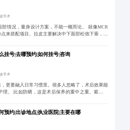
总的来说，只要选对医生、做好
度焦虑。 想知道更多关于MCR复合提升术的问题，
拉皮手术
小红薯）预约面诊，详细了解。
况，量身设计方案，不能一概而论。 就像MCR
特点来搭配项目。拉皮主要解决中下面部松弛下垂，但
、眼角往下掉，或者眼袋突出，这种时候单做拉皮就不
么挂号|去哪预约|如何挂号|咨询
祛眼袋分内路和外路，内路适合单纯脂肪膨出的，外路
体的面部条件和想要的效果。 不过有个小建
先做拉皮把整体轮廓提上来，等面部状态稳定了（大概
拉皮手术
效果会更协调自然。 想知道更多关于MCR复合提升
、百家号、小红薯）预约面诊，详细了解。
抹，更要融入日常习惯里。很多人忽略了，术后效果能
护理。 比如防晒，这是术后保养的重中之重。紫外线
防晒，不仅容易出现色素沉着，还会加速胶原分解，让
夜、吃太多甜食，会让皮肤炎症加重、氧化加快，不仅
何预约|出诊地点|执业医院|主要在哪
外，表情管理也很关键。虽然术后表情会慢慢恢复自
就算打了除皱针，也需要自己多注意收敛。还有一点很
状态调整保养方案。拉皮从来不是抗衰的终点，只是帮