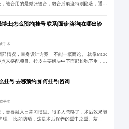
处，缝合用的是减张缝合，愈合后痕迹特别隐蔽，通常
的耳朵变形，只要操作规范，这种情况很少出现。 当
护理也很关键。术后两三周内尽量别抽烟喝酒，辛辣食
士|怎么预约|挂号|联系|面诊|咨询|在哪出诊
饮食清淡软烂一些。出院后可以散散步，但一个月内别
总的来说，只要选对医生、做好
度焦虑。 想知道更多关于MCR复合提升术的问题，
拉皮手术
小红薯）预约面诊，详细了解。
况，量身设计方案，不能一概而论。 就像MCR
特点来搭配项目。拉皮主要解决中下面部松弛下垂，但
、眼角往下掉，或者眼袋突出，这种时候单做拉皮就不
么挂号|去哪预约|如何挂号|咨询
祛眼袋分内路和外路，内路适合单纯脂肪膨出的，外路
体的面部条件和想要的效果。 不过有个小建
先做拉皮把整体轮廓提上来，等面部状态稳定了（大概
拉皮手术
效果会更协调自然。 想知道更多关于MCR复合提升
、百家号、小红薯）预约面诊，详细了解。
抹，更要融入日常习惯里。很多人忽略了，术后效果能
护理。 比如防晒，这是术后保养的重中之重。紫外线
防晒，不仅容易出现色素沉着，还会加速胶原分解，让