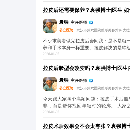
皮肤提前松弛。还有作息和饮食，长期熬
拉皮后还需要保养？袁强博士|医生|如
容易暗沉，还可能让松弛问题复发。 另
然，但过度夸张的表情会反复牵拉皮肤，
袁强
主任医师
重要，要定期回访医生，根据皮肤的恢复
公立医院
武汉市第六医院整形美容外科 大
你把皮肤状态拉回一个好的起点，后续的
心，它自然会给你好的反馈。 想知道更
不少求美者做完拉皮后会问我：是不是就
（公众号、百家号、小红薯）预约面诊，
养和手术本身一样重要。拉皮解决的是软
2026-01-07
节同样影响年轻感。 手术能帮我们把面
停止。比如术后皮肤可能会出现角质层变
拉皮后脸型会改变吗？袁强博士|医生|
家术后用温和的护肤品，重点做好保湿和
水光针这类轻医美项目，提升皮肤弹性。
袁强
主任医师
动态纹，时间久了会变成静态纹。定期在
公立医院
武汉市第六医院整形美容外科 大
其实拉皮更像是抗衰的“基础工程”，帮
MCR复合提升术的问题，可以去官方媒
今天跟大家聊个高频问题：拉皮手术后脸
解。充细节，这样才能让年轻状态维持得
非，而是帮你找回年轻时的轮廓。 大家
2026-01-07
长，面部软组织会慢慢下移——比如苹果
垮。拉皮手术的作用，就是把这些移位的
拉皮术后效果会不会太夸张？袁强博士|
就像我做拉皮时，会通过精准剥离后把这