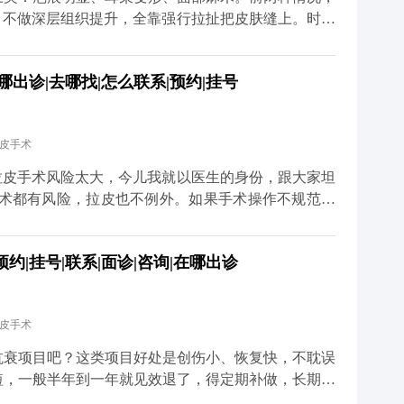
，不做深层组织提升，全靠强行拉扯把皮肤缝上。时间
慢慢就会出现疤痕变宽、耳朵变形的问题。 但正规的
膜提升，再配合减张缝合，让组织在复位后的位置自然
出诊|去哪找|怎么联系|预约|挂号
能最大程度避免疤痕和耳朵变形的问题。 至于面部麻
，手术中难免会碰到一些细小的神经末梢，术后短期内
内就会慢慢恢复。只要医生操作规范，避开重要神经，
拉皮手术
总结下来就是，拉皮的后遗症大多和手术方式不规范有
 想知道更多关于MCR复合提升术的问题，可以去官
拉皮手术风险太大，今儿我就以医生的身份，跟大家坦
预约面诊，详细了解。
手术都有风险，拉皮也不例外。如果手术操作不规范，
的还可能损伤神经。比如有些朋友做完后耳朵变形、疤
只做表面功夫，单纯把皮肤拉紧，没处理深层组织，强
|挂号|联系|面诊|咨询|在哪出诊
大家也不用过度恐慌，在正规医院找经验丰富的医生操
CR复合提升术时，就会凭着精准的解剖知识避开重要
的创伤。还会注意保护面部主要神经分支，避免不必要
拉皮手术
是最关键的一步，就是选对正规医院和靠谱医生，这是
升术的问题，可以去官方媒体平台（公众号、百家号、
抗衰项目吧？这类项目好处是创伤小、恢复快，不耽误
短，一般半年到一年就见效退了，得定期补做，长期算
，它不是只把表面皮肤拉紧那么简单，核心是通过深层