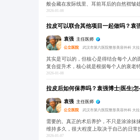
般会藏在发际线里、耳前耳后的自然褶皱
2026-01-08
1-3个月就基本看不出来了。至于大家担心
然，愈合效果不只是医生技术的事，术后
拉皮可以联合其他项目一起做吗？袁强博
物、海鲜和牛羊肉这些“发物”也先忌口，
做跑步、游泳、力量训练这些剧烈运动，避免影响伤口愈合。 
袁强
主任医师
护理，拉皮切口愈合大多都很理想，不用过
公立医院
武汉市第六医院整形美容外科 大
可以去官方媒体平台（公众号、百家号、
其实是可以的，但核心是得结合每个人的面部情
复合提升术，核心就是根据每个人的衰老
2026-01-08
很多人眼周问题也很明显，比如上眼皮松
够全面了。 所以要是眼周问题突出，拉皮的时候可以考虑联合提眉、双眼皮或者祛眼袋手术。
拉皮后如何保养吗？袁强博士|医生|怎
比如提眉能顺便改善眉形和上眼皮松弛，
适合皮肤也松的。至于是不是要一起做，得看具
袁强
主任医师
议，要是时间充裕，分阶段做会更稳妥。
公立医院
武汉市第六医院整形美容外科 大
半年左右），再针对性调整眼周，这样最终
术的问题，可以去官方媒体平台（公众号
需要的。真正的术后养护，不只是涂涂抹
维持多久，很大程度上取决于自己的日常
2026-01-07
是皮肤老化的头号元凶，术后如果不做好