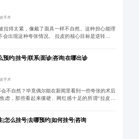
利落，看起来更精神。当然，如果术前本身有轻微的面
心原则是尊重你的原生面部结构。记住，拉皮是“还原
拉皮手术
找回曾经的自己。 想知道更多关于MCR复合提升术的
家号、小红薯）预约面诊，详细了解。
被拉得太紧，像戴了面具一样不自然。这种担心能理
不会出现这种夸张情况。 拉皮的核心目标是逆转皮肤
态，而不是盲目地“往上提”。比如MCR复合提升术
拉皮肤，还会对深层的筋膜和脂肪垫进行复位，让整个
约|挂号|联系|面诊|咨询|在哪出诊
会出现“吊梢眼”“脸绷得发亮”的情况，反而会让轮廓
医生的审美和技术很关键。我们会根据每个人的面部骨
切除皮肤或过度提升。术后初期可能会有轻微的紧绷
拉皮手术
完全恢复自如。与其担心效果夸张，不如多花时间筛选
老”，不是“改造容貌”。 想知道更多关于MCR复合
不会不自然？毕竟偶尔能在新闻里看到一些夸张的术后
众号、百家号、小红薯）预约面诊，详细了解。
焦虑，那些看起来僵硬、网红感十足的所谓“拉皮效
操作方式不正规，要么是过度追求“提升感”，忽略了
，核心是帮面部恢复年轻时候的状态，而不是把你改成
|怎么挂号|去哪预约|如何挂号|咨询
是通过精准剥离，把下垂的软组织放回原本的位置，再
意保护表情肌，毕竟笑容、皱眉这些自然神态不能受影
恢复会慢慢软化，轮廓也会越来越自然。所以想做拉皮