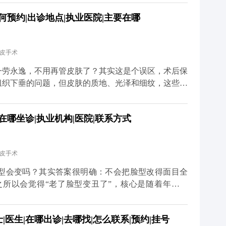
夜、吃太多甜食，会让皮肤炎症加重、氧化加快，不仅
何预约|出诊地点|执业医院|主要在哪
外，表情管理也很关键。虽然术后表情会慢慢恢复自
就算打了除皱针，也需要自己多注意收敛。还有一点很
状态调整保养方案。拉皮从来不是抗衰的终点，只是帮
拉皮手术
健康生活习惯，才是维持年轻态的核心。你对皮肤用
多关于MCR复合提升术的问题，可以去官方媒体平台
一劳永逸，不用再管皮肤了？其实这是个误区，术后保
详细了解。
组织下垂的问题，但皮肤的质地、光泽和细纹，这些细
部组织复位到好的状态，但皮肤的自然衰老过程并没有
薄、胶原流失的情况，这就需要日常做好维护。建议大
在哪坐诊|执业机构|医院|联系方式
防晒，要是皮肤含水量不够，也可以在医生指导下配合
 另外，动态纹的管理也不能忽视。皱眉、大笑带来的
医生评估后打除皱针，能放松肌肉，延缓静态纹出现。
拉皮手术
你搭好紧致的框架，后续的保养就是填想知道更多关于
体平台（公众号、百家号、小红薯）预约面诊，详细了
型会变吗？其实答案很明确：不会把脸型改得面目全
更久。
之所以会觉得“老了脸型变丑了”，核心是随着年龄增
肌往下掉、法令纹变深、下颌线模糊，看起来脸变宽变
组织复位到年轻时的位置，让松弛的轮廓重新变紧致。
医生|在哪出诊|去哪找|怎么联系|预约|挂号
些深层组织复位固定，再去掉多余的松弛皮肤。术后你