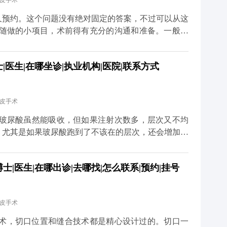
拉皮手术
体平台（公众号、百家号、小红薯）预约面诊，详细了
久预约。这个问题没有绝对固定的答案，不过可以从这
到随做的小项目，术前得有充分的沟通和准备。一般建
才有足够的时间了解你的面部情况、需求，帮你设计个
一段恢复期，要是你有重要的社交活动或者工作安排，
医生|在哪坐诊|执业机构|医院|联系方式
要行程冲突。另外，手术前还得做一些必要的体检，确
。 最后，医生的排期也是个重要因素。靠谱的医生手
等太久。建议大家只要有初步想法，就可以先过来咨
拉皮手术
道更多关于MCR复合提升术的问题，可以去官方媒体
诊，详细了解。
 玻尿酸虽然能吸收，但如果注射次数多，层次又不均
。尤其是如果玻尿酸跑到了不该在的层次，还会增加手
术前先面诊检查，看看面部玻尿酸的分布情况。如果有
部状态恢复稳定了再做拉皮。这样既能保证手术安全，
|医生|在哪出诊|去哪找|怎么联系|预约|挂号
拉皮和填充并不冲突，关键是要找对时间、用对方式，
更多关于MCR复合提升术的问题，可以去官方媒体平
，详细了解。
拉皮手术
升术，切口位置和缝合技术都是精心设计过的。切口一