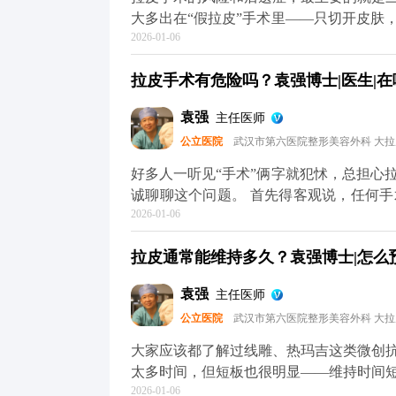
大多出在“假拉皮”手术里——只切开皮肤
2026-01-06
一长，下垂的组织会往下拽切口和耳朵，
拉皮手术完全不是这样，核心是做深层筋
拉皮手术有危险吗？袁强博士|医生|在哪
贴合，不会强行拉扯切口和耳朵，这样就
木，大家可以放心，面部神经本来就丰富
袁强
主任医师
可能会有麻木感，但这种感觉一般三个月
公立医院
武汉市第六医院整形美容外科 大
这种暂时性的不适完全是可以接受的。 
关，选对医生和手术方案，就能有效规避。
好多人一听见“手术”俩字就犯怵，总担心
方媒体平台（公众号、百家号、小红薯）
诚聊聊这个问题。 首先得客观说，任何
2026-01-06
确实可能出现血肿、皮肤凹凸不平，严重
痕特别明显，多半是碰到了“假拉皮”——
拉皮通常能维持多久？袁强博士|怎么预约
行拉扯皮肤缝合，自然容易出问题。 但
作，这些风险都是能控制的。比如在做M
袁强
主任医师
神经，做分层减张缝合，尽量减少对组织
公立医院
武汉市第六医院整形美容外科 大
的损伤。 所以说，想做拉皮，第一步也
降低风险的想知道更多关于MCR复合提
大家应该都了解过线雕、热玛吉这类微创
小红薯）预约面诊，详细了解。核心。
太多时间，但短板也很明显——维持时间
2026-01-06
下来花费也不少。 拉皮手术就不一样了