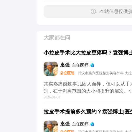
本站信息仅供参
大家都在问
小拉皮手术比大拉皮更疼吗？袁强博士|
袁强
主任医师
公立医院
武汉市第六医院整形美容外科 大
其实疼痛感这事儿因人而异，但可以从手术本身的特点跟
别，在于剥离范围的大小和提升的层次。
2026-01-08
做小拉皮更轻松。但疼痛感真不是由手术
和术后护理。 不管是小拉皮还是大拉皮，术中都会用麻醉，手术过程中是完全不疼的。术后的
拉皮手术提前多久预约？袁强博士|医生
疼痛感主要集中在恢复初期，但可以通过
息、按时吃药、避免剧烈活动，这样疼痛感会明显减轻。 所以大家
袁强
主任医师
术式，关键还是要根据自己的衰老程度和