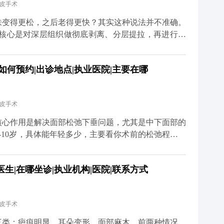
拉皮手术
而是找正规机构和有经验的医生。好的拉皮效果，应该
这才是理想的状态。 想知道更多关于MCR复合提升
肤变得更松，之后老得更快？其实这种说法并不准确。
、百家号、小红薯）预约面诊，详细了解。
，核心是对深层组织做彻底剥离、分层提拉，再进行复
过程是让组织在稳定的位置上重新贴合，效果很扎实，
衰老。 真正会让人觉得“反弹快、老得更快”的，其实
如何预约|出诊地点|执业医院|主要在哪
处理深层组织。这种手术的效果本身就不持久，很快就
的错觉。 其实拉皮更像是给衰老进程按了一次“暂停
的组织会在更年轻的位置上，按照自然的衰老速度慢慢
拉皮手术
看起来更紧致、更年轻。 当然了，拉皮也不是一劳永
好皮肤护理、控制夸张表情、保持健康作息。毕竟手术
核心作用是解决面部松弛下垂问题，尤其是中下面部的
这些细节，还需要靠日常维护来配合。 想知道更多关
-10岁，具体能年轻多少，主要看你术前的松弛程度、
媒体平台（公众号、百家号、小红薯）预约面诊，详细
举个例子，之前有位50岁的求美者，她皮肤弹性还不
完拉皮手术后，下垂的组织复位了，下颌线变得清晰紧
生|在哪坐诊|执业机构|医院|联系方式
大家要清楚，拉皮不是“换脸”，它不会改变你的五官基
像是给下垂的组织做一次“复位”，让它们回到该在的位
能做好保养，比如坚持防晒、保湿，配合适度的抗衰护
拉皮手术
道更多关于MCR复合提升术的问题，可以去官方媒体
诊，详细了解。
三类：疤痕明显、耳朵变形、面部麻木。前两种情况，