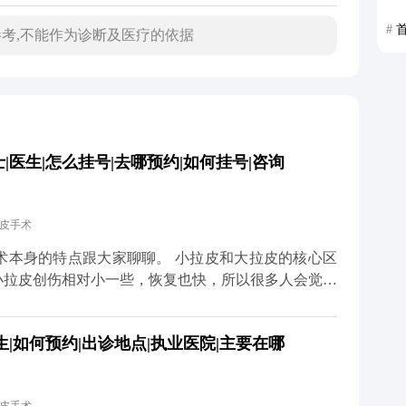
#
考,不能作为诊断及医疗的依据
医生|怎么挂号|去哪预约|如何挂号|咨询
拉皮手术
大家聊聊。 小拉皮和大拉皮的核心区
小拉皮创伤相对小一些，恢复也快，所以很多人会觉得
大小完全决定的，更多是看个人耐受力、术中麻醉效果
|如何预约|出诊地点|执业医院|主要在哪
药物和物理方式缓解。我都会跟患者交代，术后多休
不用因为怕疼就纠结选哪种
预期效果，选适合自己的方案才对。 想知道更多关于