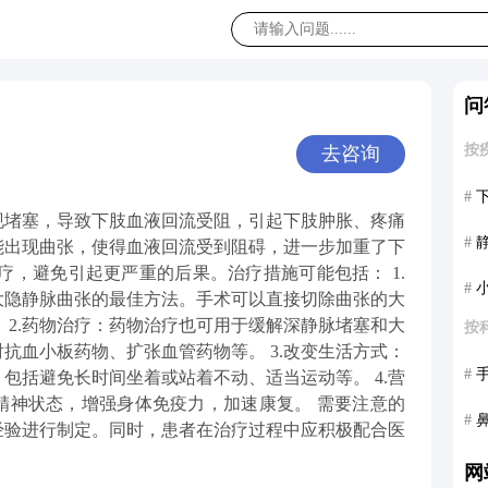
问
按
去咨询
#
现堵塞，导致下肢血液回流受阻，引起下肢肿胀、疼痛
#
能出现曲张，使得血液回流受到阻碍，进一步加重了下
疗，避免引起更严重的后果。治疗措施可能包括： 1.
#
大隐静脉曲张的最佳方法。手术可以直接切除曲张的大
 2.药物治疗：药物治疗也可用于缓解深静脉堵塞和大
按
抗血小板药物、扩张血管药物等。 3.改变生活方式：
#
包括避免长时间坐着或站着不动、适当运动等。 4.营
精神状态，增强身体免疫力，加速康复。 需要注意的
#
经验进行制定。同时，患者在治疗过程中应积极配合医
网