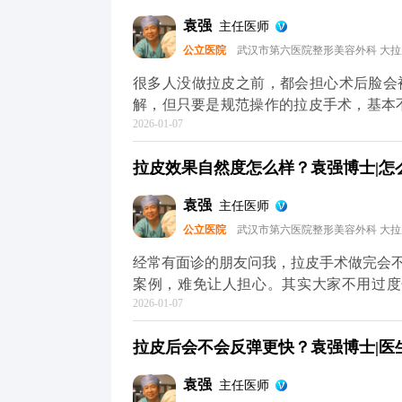
还是你，只是脸上的垮感消失了，线条更
袁强
主任医师
部不对称，我们会在复位时做微调，但核
公立医院
武汉市第六医院整形美容外科 大
年轻轮廓”，不是“重塑脸型”，目的是让你
问题，可以去官方媒体平台（公众号、百
很多人没做拉皮之前，都会担心术后脸会
解，但只要是规范操作的拉皮手术，基本
2026-01-07
松弛下垂，让面部线条回到年轻时的紧致状
中，就会做多层次的精细化处理，不只是
拉皮效果自然度怎么样？袁强博士|怎么预
面部组织协调回归原位。这样操作下来，不
更清晰，神态更柔和。 效果自然与否，
袁强
主任医师
骼和软组织情况做个性化方案，避免过度
公立医院
武汉市第六医院整形美容外科 大
感，一般一两周就会慢慢适应，表情也能
正规医院和医生，毕竟拉皮的本质是“修复衰
经常有面诊的朋友问我，拉皮手术做完会
提升术的问题，可以去官方媒体平台（公
案例，难免让人担心。其实大家不用过度
2026-01-07
果”，大多不是规范手术的问题——要么是
面部本身的结构平衡。 正规的拉皮手术
拉皮后会不会反弹更快？袁强博士|医生
另一个人。就比如MCR复合提升术，就
去掉多余的松弛皮肤。整个过程会特别注
袁强
主任医师
响。 术后初期有点肿胀是正常的，随着