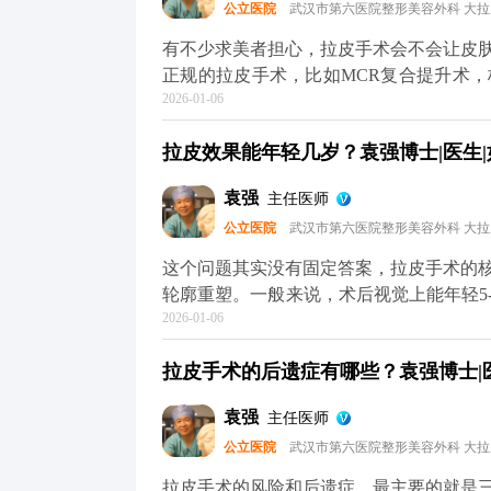
公立医院
武汉市第六医院整形美容外科 大
的朋友，重点不是纠结“会不会不自然”，
是别人觉得你年轻了，但说不出哪里变了，
有不少求美者担心，拉皮手术会不会让皮
术的问题，可以去官方媒体平台（公众号
正规的拉皮手术，比如MCR复合提升术
2026-01-06
位固定，最后去掉多余的松弛皮肤。整个
根本不会出现所谓的“反弹”，更不会加速
拉皮效果能年轻几岁？袁强博士|医生|
是“假拉皮”——只单纯拉紧表面皮肤，不
会再次下垂，自然会给人一种“越做越松”
袁强
主任医师
键”，甚至能轻微“倒回”一小段。术后你
公立医院
武汉市第六医院整形美容外科 大
变化，也就是说，之后你会一直比同龄人
逸的。术后还是要注意日常保养，比如做
这个问题其实没有固定答案，拉皮手术的
主要解决的是“下垂”问题，而皱纹、肤质
轮廓重塑。一般来说，术后视觉上能年轻5
于MCR复合提升术的问题，可以去官方
2026-01-06
皮肤质地，还有手术方案的精准设计。 
了解。
错，就是组织下垂明显，下颌线模糊。做
拉皮手术的后遗症有哪些？袁强博士|医
致，看起来就像40出头，效果很直观。但
础，也不可能让你直接变回20岁。 它更
袁强
主任医师
置，从而实现视觉上的“减龄”。如果术后
公立医院
武汉市第六医院整形美容外科 大
理，这种年轻状态还能维持得更久。 想知
平台（公众号、百家号、小红薯）预约面
拉皮手术的风险和后遗症，最主要的就是