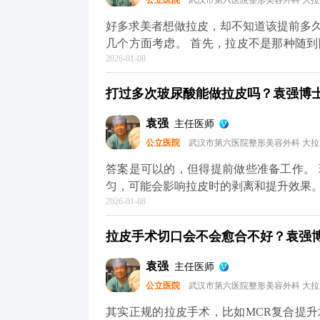
公立医院
武汉市第六医院整形美容外科 大
MCR复合提升术的问题，可以去官方媒
解。
好多求美者想做拉皮，却不知道该提前多
几个方面考虑。 首先，拉皮不是那种随
2026-01-08
议至少提前1-2个月预约面诊，这样医生
性化的手术方案。 其次，拉皮前后需要
打过多次玻尿酸能做拉皮吗？袁强博士|
一定要提前规划好时间，避免恢复期和重
保身体状况适合手术，这也需要预留时间
袁强
主任医师
术排期通常都比较满，提前预约才能避免
公立医院
武汉市第六医院整形美容外科 大
询，给自己和医生都留足准备时间。 想知
平台（公众号、百家号、小红薯）预约面
答案是可以的，但得提前做些准备工作。
匀，可能会影响拉皮时的剥离和提升效果
2026-01-08
术的复杂度。 所以我一般建议，拉皮手
必要，就先把多余的玻尿酸溶解掉，等面
拉皮手术切口会不会愈合不好？袁强博士
也能让提升效果更精准、更持久。 其实
才能真正达到面部年轻化的效果。 想知道
袁强
主任医师
台（公众号、百家号、小红薯）预约面诊
公立医院
武汉市第六医院整形美容外科 大
其实正规的拉皮手术，比如MCR复合提