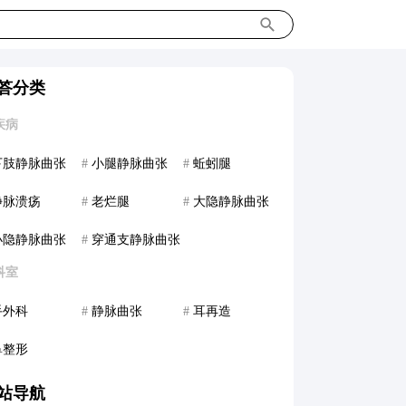
答分类
疾病
下肢静脉曲张
#
小腿静脉曲张
#
蚯蚓腿
静脉溃疡
#
老烂腿
#
大隐静脉曲张
小隐静脉曲张
#
穿通支静脉曲张
科室
手外科
#
静脉曲张
#
耳再造
鼻整形
站导航