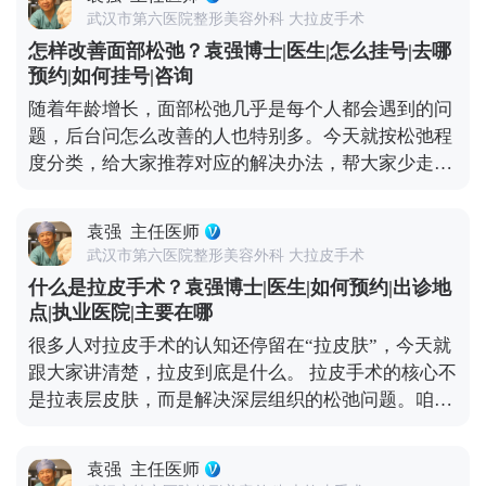
息，个别敏感体质觉得不适的，用点常规镇痛药就能
生会在术后每天了解恢复情况，有问题及时处理，而
武汉市第六医院整形美容外科 大拉皮手术
缓解，不会持续太久。 再说说大家怕的“皮肉分离”，
不是做完手术就不管了。小切口提升是医疗行为，多
怎样改善面部松弛？袁强博士|医生|怎么挂号|去哪
那种“皮笑肉不笑”的僵硬感，其实大多是手术只拉了
花点时间选对医生，比什么都重要。 想知道更多关于
预约|如何挂号|咨询
表层皮肤，没处理深层组织导致的。像MCR复合提升
MCR复合提升术的问题，可以去官方媒体平台（公众
随着年龄增长，面部松弛几乎是每个人都会遇到的问
术这样的正规拉皮，都会分层处理，皮肤、筋膜、脂
号、百家号、小红薯）预约面诊，详细了解。
题，后台问怎么改善的人也特别多。今天就按松弛程
肪、肌肉这些层次都要精细剥离再复位，就是为了避
度分类，给大家推荐对应的解决办法，帮大家少走弯
免这种不自然的状态。 疤痕问题也不用过度担心。现
路。 如果是轻度松弛，比如只是感觉皮肤没那么紧
在都用减张缝合技术，切口选在发际线、耳后这些隐
致，有少量细纹，没出现明显下垂，优先选非手术方
蔽位置，术后1-3个月疤痕会慢慢淡化，基本看不出
袁强
主任医师
式。像光电、超声刀这些，能刺激皮肤胶原再生，让
来，也不会因为拉扯让耳朵变形。至于五官变形、表
武汉市第六医院整形美容外科 大拉皮手术
皮肤变紧致；线雕则是通过物理提拉，即时改善轻微
情丧失，核心是提拉方向和神经保护的问题，我临床
什么是拉皮手术？袁强博士|医生|如何预约|出诊地
下垂，这些方法创伤小、恢复快，不影响正常生活。
比较习惯用多矢量提升的方式，结合对解剖结构的熟
点|执业医院|主要在哪
如果是中度松弛，比如苹果肌开始下垂、法令纹明
悉度，尽量避开重要神经，保证术后表情自然。 说到
很多人对拉皮手术的认知还停留在“拉皮肤”，今天就
显、眼角有轻微耷拉，非手术方式效果有限，就可以
底，拉皮的安全和效果，核心还是看医生的技术和经
跟大家讲清楚，拉皮到底是什么。 拉皮手术的核心不
考虑拉皮手术，比如MCR复合提升术，能精准解决局
验。选对人，才能真正实现自然持久的年轻化。 想知
是拉表层皮肤，而是解决深层组织的松弛问题。咱们
部下垂问题。 如果是重度松弛，比如面部组织明显下
道更多关于MCR复合提升术的问题，可以去官方媒体
随着年龄增长，皮肤里的胶原蛋白会流失，深层的筋
垂、下颌线模糊不清、颈部皮肤也跟着松弛，依旧需
平台（公众号、百家号、小红薯）预约面诊，详细了
膜和肌肉也会松弛下垂，这才是皱纹、脸垮的根源。
要传统拉皮手术了。它能深层提拉筋膜和肌肉，从根
解。
袁强
主任医师
它的原理很简单：就拿MCR复合提升术来说，就是通