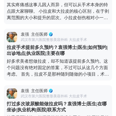
其实疼痛感这事儿因人而异，但可以从手术本身的特
点跟大家聊聊。 小拉皮和大拉皮的核心区别，在于剥
离范围的大小和提升的层次。小拉皮创伤相对小一
些，恢复也快，所以很多人会觉得做小拉皮更轻松。
但疼痛感真不是由手术大小完全决定的，更多是看个
袁强
主任医师
人耐受力、术中麻醉效果和术后护理。 不管是小拉皮
武汉市第六医院整形美容外科 大拉皮手术
还是大拉皮，术中都会用麻醉，手术过程中是完全不
拉皮手术提前多久预约？袁强博士|医生|如何预约|
疼的。术后的疼痛感主要集中在恢复初期，但可以通
出诊地点|执业医院|主要在哪
过药物和物理方式缓解。我都会跟患者交代，术后多
好多求美者想做拉皮，却不知道该提前多久预约。这
休息、按时吃药、避免剧烈活动，这样疼痛感会明显
个问题没有绝对固定的答案，不过可以从这几个方面
减轻。 所以大家不用因为怕疼就纠结选哪种术式，关
考虑。 首先，拉皮不是那种随到随做的小项目，术前
键还是要根据自己的衰老程度和预期效果，选适合自
得有充分的沟通和准备。一般建议至少提前1-2个月
己的方案才对。 想知道更多关于MCR复合提升术的
预约面诊，这样医生才有足够的时间了解你的面部情
问题，可以去官方媒体平台（公众号、百家号、小红
袁强
主任医师
况、需求，帮你设计个性化的手术方案。 其次，拉皮
薯）预约面诊，详细了解。
武汉市第六医院整形美容外科 大拉皮手术
前后需要一段恢复期，要是你有重要的社交活动或者
打过多次玻尿酸能做拉皮吗？袁强博士|医生|在哪
工作安排，一定要提前规划好时间，避免恢复期和重
坐诊|执业机构|医院|联系方式
要行程冲突。另外，手术前还得做一些必要的体检，