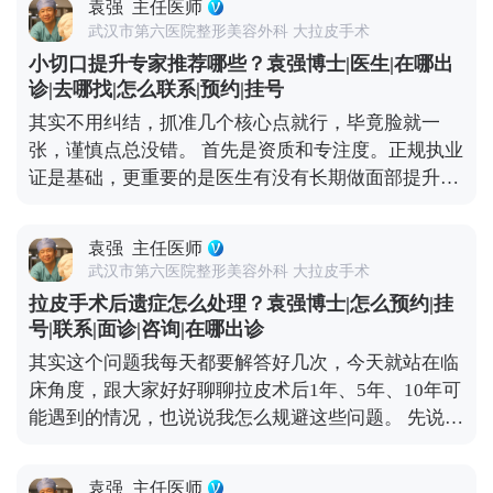
袁强
主任医师
现的纹路，时间久了，皮肤弹性变差，动态纹就会变
会影响血液循环，烟草里的有害物质会延缓伤口愈
武汉市第六医院整形美容外科 大拉皮手术
成静态纹，不做表情也能看到。 所以不用过度焦虑，
合。平时多喝温水，保持作息规律，再加上严格遵医
小切口提升专家推荐哪些？袁强博士|医生|在哪出
真出现法令纹了，先分清类型再处理更有效。如果是
嘱、按时复查，恢复过程会更顺利。耐心点，恢复期
诊|去哪找|怎么联系|预约|挂号
动态纹，用肉毒素适度放松表情肌就能改善；如果已
过后就能看到满意的效果了。 想知道更多关于MCR
其实不用纠结，抓准几个核心点就行，毕竟脸就一
经是静态纹，或者是中重度松弛导致的法令纹，就需
复合提升术的问题，可以去官方媒体平台（公众号、
张，谨慎点总没错。 首先是资质和专注度。正规执业
要结合填充、提升等综合方式，比如MCR复合提升
百家号、小红薯）预约面诊，详细了解。
证是基础，更重要的是医生有没有长期做面部提升这
术，从深层提升组织，既能改善松弛，也能淡化纹
个领域。小切口看着创伤小，但对操作精度要求高，
路。 抗衰是个系统工程，单纯控制表情没用，做好日
比如剥离的层次、提升的力度，差一点效果就天差地
常护理，再根据自身情况做科学的医美干预，才能更
袁强
主任医师
别，不是所有整形医生都能做好。 然后一定要看真实
高效地对抗法令纹。 想知道更多关于MCR复合提升
武汉市第六医院整形美容外科 大拉皮手术
案例。有经验的医生，手里肯定有大量术前术后对比
术的问题，可以去官方媒体平台（公众号、百家号、
拉皮手术后遗症怎么处理？袁强博士|怎么预约|挂
案例，而且得是完整的恢复周期案例，不是只放几张
小红薯）预约面诊，详细了解。
号|联系|面诊|咨询|在哪出诊
精修图。通过案例能直观看到医生的审美风格，比如
其实这个问题我每天都要解答好几次，今天就站在临
是偏自然款还是偏精致款，也能判断技术水平，比如
床角度，跟大家好好聊聊拉皮术后1年、5年、10年可
术后疤痕是否隐蔽、提升效果是否协调。 还有很关键
能遇到的情况，也说说我怎么规避这些问题。 先说说
的一点是沟通。好的医生不会一上来就推项目，而是
术后疼痛，现在麻醉技术和术后镇痛方案都很成熟，
会耐心听你的需求，结合你的面部松弛程度、骨骼结
大部分人术后只有轻微胀痛感，基本不影响正常休
构做定制方案。另外术后跟进也不能少，负责任的医
袁强
主任医师