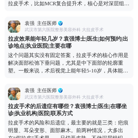
拉皮手术，比如MCR复合提升术，核心是对深层组织
初期有点肿胀是正常的，随着恢复会慢慢软化，轮廓
做彻底剥离、分层提拉，再进行复位固定，最后去掉
也会越来越自然。所以想做拉皮的朋友，重点不是纠
多余的松弛皮肤。整个过程是让组织在稳定的位置上
结“会不会不自然”，而是找正规机构和有经验的医
袁强
主任医师
重新贴合，效果很扎实，根本不会出现所谓的“反
生。好的拉皮效果，应该是别人觉得你年轻了，但说
武汉市第六医院整形美容外科 大拉皮手术
弹”，更不会加速衰老。 真正会让人觉得“反弹快、老
不出哪里变了，这才是理想的状态。 想知道更多关于
拉皮效果能年轻几岁？袁强博士|医生|如何预约|出
得更快”的，其实是“假拉皮”——只单纯拉紧表面皮
MCR复合提升术的问题，可以去官方媒体平台（公众
诊地点|执业医院|主要在哪
肤，不处理深层组织。这种手术的效果本身就不持
号、百家号、小红薯）预约面诊，详细了解。
这个问题其实没有固定答案，拉皮手术的核心作用是
久，很快就会再次下垂，自然会给人一种“越做越
解决面部松弛下垂问题，尤其是中下面部的轮廓重
松”的错觉。 其实拉皮更像是给衰老进程按了一次“暂
塑。一般来说，术后视觉上能年轻5-10岁，具体能年
停键”，甚至能轻微“倒回”一小段。术后你的组织会
轻多少，主要看你术前的松弛程度、皮肤质地，还有
在更年轻的位置上，按照自然的衰老速度慢慢变化，
手术方案的精准设计。 举个例子，之前有位50岁的求
也就是说，之后你会一直比同龄人看起来更紧致、更
袁强
主任医师
美者，她皮肤弹性还不错，就是组织下垂明显，下颌
年轻。 当然了，拉皮也不是一劳永逸的。术后还是要
武汉市第六医院整形美容外科 大拉皮手术
线模糊。做完拉皮手术后，下垂的组织复位了，下颌
注意日常保养，比如做好皮肤护理、控制夸张表情、
拉皮手术的后遗症有哪些？袁强博士|医生|在哪坐
线变得清晰紧致，看起来就像40出头，效果很直观。
保持健康作息。毕竟手术主要解决的是“下垂”问题，
诊|执业机构|医院|联系方式
但大家要清楚，拉皮不是“换脸”，它不会改变你的五
而皱纹、肤质这些细节，还需要靠日常维护来配合。
拉皮手术的风险和后遗症，最主要的就是三类：疤痕
官基础，也不可能让你直接变回20岁。 它更像是给下
想知道更多关于MCR复合提升术的问题，可以去官方
明显、耳朵变形、面部麻木。前两种情况，大多出
垂的组织做一次“复位”，让它们回到该在的位置，从
媒体平台（公众号、百家号、小红薯）预约面诊，详