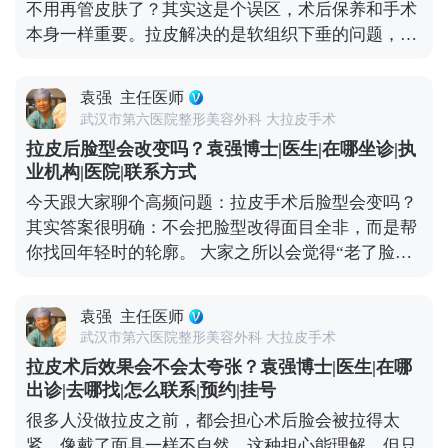
不用再管皮肤了？其实这是个误区，术后保养和手术
打了除皱针，也需要自己多注意收敛。还有一点很重
本身一样重要。拉皮解决的是软组织下垂的问题，但
要，要定期回访医生，根据皮肤的恢复状态调整保养
皮肤的质地、光泽和细纹，这些细节同样影响年轻
方案。拉皮从来不是抗衰的终点，只是帮你把皮肤状
感。 手术能帮我们把面部组织复位到好的状态，但皮
态拉回一个好的起点，后续的健康生活习惯，才是维
袁强
主任医师
肤的自然衰老过程并没有停止。比如术后皮肤可能会
持年轻态的核心。你对皮肤用心，它自然会给你好的
武汉市第六医院整形美容外科 大拉皮手术
出现角质层变薄、胶原流失的情况，这就需要日常做
反馈。 想知道更多关于MCR复合提升术的问题，可
拉皮后脸型会改变吗？袁强博士|医生|在哪坐诊|执
好维护。建议大家术后用温和的护肤品，重点做好保
以去官方媒体平台（公众号、百家号、小红薯）预约
业机构|医院|联系方式
湿和防晒，要是皮肤含水量不够，也可以在医生指导
面诊，详细了解。
今天跟大家聊个高频问题：拉皮手术后脸型会变吗？
下配合水光针这类轻医美项目，提升皮肤弹性。 另
其实答案很明确：不会把脸型改得面目全非，而是帮
外，动态纹的管理也不能忽视。皱眉、大笑带来的动
你找回年轻时的轮廓。 大家之所以会觉得“老了脸型
态纹，时间久了会变成静态纹。定期在医生评估后打
变丑了”，核心是随着年龄增长，面部软组织会慢慢
除皱针，能放松肌肉，延缓静态纹出现。其实拉皮更
下移——比如苹果肌往下掉、法令纹变深、下颌线模
像是抗衰的“基础工程”，帮你搭好紧致的框架，后续
袁强
主任医师
糊，看起来脸变宽变垮。拉皮手术的作用，就是把这
的保养就是填想知道更多关于MCR复合提升术的问
武汉市第六医院整形美容外科 大拉皮手术
些移位的组织复位到年轻时的位置，让松弛的轮廓重
题，可以去官方媒体平台（公众号、百家号、小红
拉皮术后效果会不会太夸张？袁强博士|医生|在哪
新变紧致。 就像我做拉皮时，会通过精准剥离后把这
薯）预约面诊，详细了解。充细节，这样才能让年轻
出诊|去哪找|怎么联系|预约|挂号
些深层组织复位固定，再去掉多余的松弛皮肤。术后
状态维持得更久。
很多人没做拉皮之前，都会担心术后脸会被拉得太
你还是你，只是脸上的垮感消失了，线条更利落，看
紧，像戴了面具一样不自然。这种担心能理解，但只