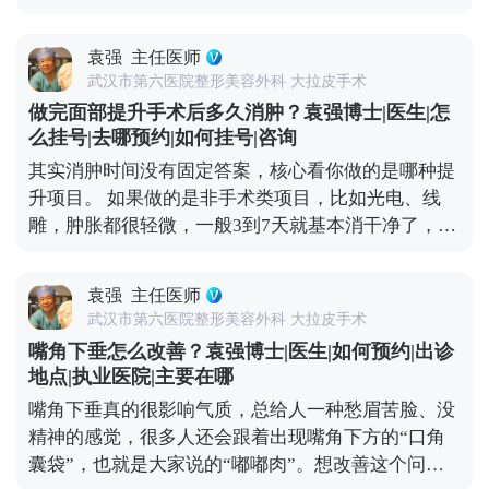
年就见效退了，得定期补做，长期算下来花费也不
注意保护面部主要神经分支，避免不必要的损伤。 所
少。 拉皮手术就不一样了，它不是只把表面皮肤拉紧
以说，想做拉皮，第一步也是最关键的一步，就是选
袁强
主任医师
那么简单，核心是通过深层筋膜的剥离和提升，从根
对正规医院和靠谱医生，这是降低风险的想知道更多
武汉市第六医院整形美容外科 大拉皮手术
儿上解决组织下垂的问题。正因为是深层调整，效果
关于MCR复合提升术的问题，可以去官方媒体平台
做完面部提升手术后多久消肿？袁强博士|医生|怎
才扎实，一般能维持8-10年。就像MCR复合提升术，
（公众号、百家号、小红薯）预约面诊，详细了解。
么挂号|去哪预约|如何挂号|咨询
会在多个层次做复位固定，让下垂的组织在新的位置
核心。
其实消肿时间没有固定答案，核心看你做的是哪种提
上稳稳当当“扎根”，一次手术就能让你摆脱松弛困扰
升项目。 如果做的是非手术类项目，比如光电、线
挺久。这么算下来，从长远来看，性价比其实更高。
雕，肿胀都很轻微，一般3到7天就基本消干净了，最
当然了，具体能维持多久，和个人体质、术后护理还
多有点轻微泛红，不耽误正常上班、逛街。 如果是拉
有生活习惯都有关系，但总体来说，拉皮算是抗衰里
皮手术，消肿时间会稍长一点。术后前几天会有点胀
的“长效投资”。 想知道更多关于MCR复合提升术的
袁强
主任医师
胀的异物感，后期随着恢复，肿胀会慢慢消退，大1-
问题，可以去官方媒体平台（公众号、百家号、小红
武汉市第六医院整形美容外科 大拉皮手术
3个月左右，基本恢复正常，日常社交没问题。 另外
薯）预约面诊，详细了解。
嘴角下垂怎么改善？袁强博士|医生|如何预约|出诊
分享几个加速消肿的小技巧：术后按医生要求戴好头
地点|执业医院|主要在哪
套，前几天做好冰敷，平时避免剧烈运动、少吃辛辣
嘴角下垂真的很影响气质，总给人一种愁眉苦脸、没
刺激的食物，这些都能帮身体更快恢复。不过每个人
精神的感觉，很多人还会跟着出现嘴角下方的“口角
的体质和恢复节奏都不一样，不用着急，给身体足够
囊袋”，也就是大家说的“嘟嘟肉”。想改善这个问
的恢复时间，才能换来更自然的效果。 想知道更多关