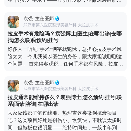
在“假拉皮”手术里——只切开皮肤，不做深层组织提
而实现视觉上的“减龄”。如果术后能做好保养，比如
细了解。
升，全靠强行拉扯把皮肤缝上。时间一长，下垂的组
坚持防晒、保湿，配合适度的抗衰护理，这种年轻状
织会往下拽切口和耳朵，慢慢就会出现疤痕变宽、耳
态还能维持得更久。 想知道更多关于MCR复合提升
袁强
主任医师
朵变形的问题。 但正规的拉皮手术完全不是这样，核
术的问题，可以去官方媒体平台（公众号、百家号、
武汉市第六医院整形美容外科 大拉皮手术
心是做深层筋膜提升，再配合减张缝合，让组织在复
小红薯）预约面诊，详细了解。
拉皮手术有危险吗？袁强博士|医生|在哪出诊|去哪
位后的位置自然贴合，不会强行拉扯切口和耳朵，这
找|怎么联系|预约|挂号
样就能最大程度避免疤痕和耳朵变形的问题。 至于面
好多人一听见“手术”俩字就犯怵，总担心拉皮手术风
部麻木，大家可以放心，面部神经本来就丰富，手术
险太大，今儿我就以医生的身份，跟大家坦诚聊聊这
中难免会碰到一些细小的神经末梢，术后短期内可能
个问题。 首先得客观说，任何手术都有风险，拉皮也
会有麻木感，但这种感觉一般三个月内就会慢慢恢
不例外。如果手术操作不规范，确实可能出现血肿、
复。只要医生操作规范，避开重要神经，这种暂时性
皮肤凹凸不平，严重的还可能损伤神经。比如有些朋
的不适完全是可以接受的。 总结下来就是，拉皮的后
袁强
主任医师
友做完后耳朵变形、疤痕特别明显，多半是碰到
遗症大多和手术方式不规范有关，选对医生和手术方
武汉市第六医院整形美容外科 大拉皮手术
了“假拉皮”——只做表面功夫，单纯把皮肤拉紧，没
案，就能有效规避。 想知道更多关于MCR复合提升
拉皮通常能维持多久？袁强博士|怎么预约|挂号|联
处理深层组织，强行拉扯皮肤缝合，自然容易出问
术的问题，可以去官方媒体平台（公众号、百家号、
系|面诊|咨询|在哪出诊
题。 但大家也不用过度恐慌，在正规医院找经验丰富
小红薯）预约面诊，详细了解。
大家应该都了解过线雕、热玛吉这类微创抗衰项目
的医生操作，这些风险都是能控制的。比如在做MCR
吧？这类项目好处是创伤小、恢复快，不耽误太多时
复合提升术时，就会凭着精准的解剖知识避开重要神
间，但短板也很明显——维持时间短，一般半年到一
经，做分层减张缝合，尽量减少对组织的创伤。还会