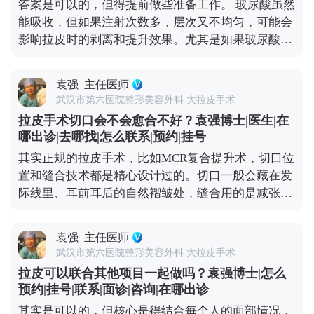
答案是可以的，但得提前做些准备工作。 玻尿酸虽然
确保身体状况适合手术，这也需要预留时间。 最后，
能吸收，但如果注射次数多，层次又不均匀，可能会
医生的排期也是个重要因素。靠谱的医生手术排期通
影响拉皮时的剥离和提升效果。尤其是如果玻尿酸跑
常都比较满，提前预约才能避免等太久。建议大家只
到了不该在的层次，还会增加手术的复杂度。 所以我
要有初步想法，就可以先过来咨询，给自己和医生都
一般建议，拉皮手术前先面诊检查，看看面部玻尿酸
留足准备时间。 想知道更多关于MCR复合提升术的
袁强
主任医师
的分布情况。如果有必要，就先把多余的玻尿酸溶解
问题，可以去官方媒体平台（公众号、百家号、小红
武汉市第六医院整形美容外科 大拉皮手术
掉，等面部状态恢复稳定了再做拉皮。这样既能保证
薯）预约面诊，详细了解。
拉皮手术切口会不会愈合不好？袁强博士|医生|在
手术安全，也能让提升效果更精准、更持久。 其实拉
哪出诊|去哪找|怎么联系|预约|挂号
皮和填充并不冲突，关键是要找对时间、用对方式，
其实正规的拉皮手术，比如MCR复合提升术，切口位
才能真正达到面部年轻化的效果。 想知道更多关于
置和缝合技术都是精心设计过的。切口一般会藏在发
MCR复合提升术的问题，可以去官方媒体平台（公众
际线里、耳前耳后的自然褶皱处，缝合用的是减张缝
号、百家号、小红薯）预约面诊，详细了解。
合，愈合后痕迹特别隐蔽，通常1-3个月就基本看不
出来了。至于大家担心的耳朵变形，只要操作规范，
袁强
主任医师
这种情况很少出现。 当然，愈合效果不只是医生技术
武汉市第六医院整形美容外科 大拉皮手术
的事，术后护理也很关键。术后两三周内尽量别抽烟
拉皮可以联合其他项目一起做吗？袁强博士|怎么
喝酒，辛辣食物、海鲜和牛羊肉这些“发物”也先忌
预约|挂号|联系|面诊|咨询|在哪出诊
口，饮食清淡软烂一些。出院后可以散散步，但一个
其实是可以的，但核心是得结合每个人的面部情况，