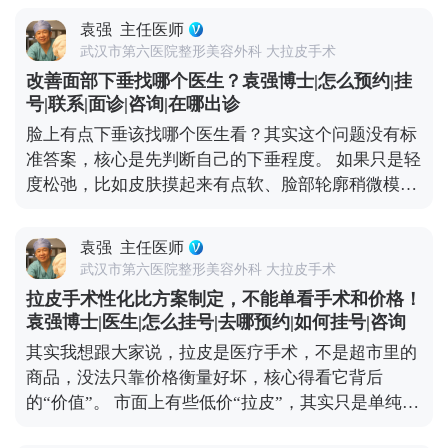
裁的，贴合度很高，不会有勒得喘不过气的感觉。不
平台（公众号、百家号、小红薯）预约面诊，详细了
袁强
主任医师
少人戴个两三天就适应了，甚至睡觉时都能忽略它的
解。
武汉市第六医院整形美容外科 大拉皮手术
存在。 戴头套可不是多余的步骤，核心作用是帮面部
改善面部下垂找哪个医生？袁强博士|怎么预约|挂
组织更好地贴合骨骼、减轻肿胀，还能促进伤口愈
号|联系|面诊|咨询|在哪出诊
合。一般建议术后前两周尽量24小时佩戴，之后一个
脸上有点下垂该找哪个医生看？其实这个问题没有标
月里，根据恢复情况白天或晚上适当戴就行，具体时
准答案，核心是先判断自己的下垂程度。 如果只是轻
间我都会根据每个人的恢复进度单独建议。 所以大家
度松弛，比如皮肤摸起来有点软、脸部轮廓稍微模
不用纠结戴头套这件事，它不是负担，反而能帮你更
糊，不用急着做手术。一些光电项目，或者线雕，效
快恢复到理想状态。 想知道更多关于MCR复合提升
果就挺对症的。在北京选这类项目，重点看机构是否
术的问题，可以去官方媒体平台（公众号、百家号、
袁强
主任医师
正规、设备有没有资质，皮肤科或美容科的医生只要
小红薯）预约面诊，详细了解。
武汉市第六医院整形美容外科 大拉皮手术
经验够，基本都能操作。 但如果是中重度下垂，比如
拉皮手术性化比方案制定，不能单看手术和价格！
法令纹深到卡粉、下颌缘完全模糊，甚至脸颊肉往下
袁强博士|医生|怎么挂号|去哪预约|如何挂号|咨询
坠，可能就得考虑拉皮手术了。北京能做拉皮的医生
其实我想跟大家说，拉皮是医疗手术，不是超市里的
不少，但一定要选专攻面部年轻化的整形外科医生，
商品，没法只靠价格衡量好坏，核心得看它背后
这类医生对脸部组织层次更熟悉，效果和恢复都更有
的“价值”。 市面上有些低价“拉皮”，其实只是单纯提
保障。 另外，现在有MCR复合提升术这种正规改良
拉表层皮肤，根本不做深层组织复位。这种手术看着
术式，结合了深层提升和精细缝合，适合想明显改善