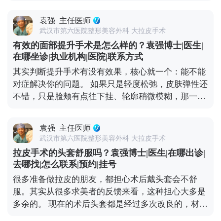
题，还是得看严重程度。 如果下垂比较明显，甚至能
于MCR复合提升术的问题，可以去官方媒体平台（公
看到深层组织往下坠，单纯微创项目效果有限，就需
众号、百家号、小红薯）预约面诊，详细了解。
袁强
主任医师
要通过中下面部拉皮手术来解决。比如MCR复合提升
武汉市第六医院整形美容外科 大拉皮手术
术，针对嘴角和口角囊袋区域会做精细处理，能让嘴
有效的面部提升手术是怎么样的？袁强博士|医生|
角恢复微微上扬的状态，还不会影响表情自然度。 这
在哪坐诊|执业机构|医院|联系方式
里要重点说下，嘴角周围的神经和肌肉特别丰富，稍
其实判断提升手术有没有效果，核心就一个：能不能
微处理不当就可能影响表情自然度，所以找对医生很
对症解决你的问题。 如果只是轻度松弛，皮肤弹性还
关键——一定要选对脸部解剖结构熟悉的医生，面诊
不错，只是脸颊有点往下挂、轮廓稍微模糊，那一些
时多沟通自己想要的自然效果。 想知道更多关于
光电项目，或者线雕都可以改善。 但如果已经是中重
MCR复合提升术的问题，可以去官方媒体平台（公众
度下垂，比如出现“羊腮”、下颌缘被肉遮住，甚至法
号、百家号、小红薯）预约面诊，详细了解。
袁强
主任医师
令纹深到显老，可能就得选拉皮手术了。拉皮是通过
武汉市第六医院整形美容外科 大拉皮手术
手术提升深层组织，效果更彻底，维持时间也更长。
拉皮手术的头套舒服吗？袁强博士|医生|在哪出诊|
像MCR复合提升术这种正规术式，在传统拉皮的基础
去哪找|怎么联系|预约|挂号
上优化了层次分离和固定方式，适合对效果要求高、
很多准备做拉皮的朋友，都担心术后戴头套会不舒
又希望恢复自然的朋友。最后提醒下，不管选哪种，
服。其实从很多求美者的反馈来看，这种担心大多是
一定要找正规医院的经验丰富的医生，面诊时把需求
多余的。 现在的术后头套都是经过多次改良的，材质
说清楚，多看看相似案例，这样才能保证效果。 想知
是医用级的柔软面料，透气不闷，而且是按人脸型剪
道更多关于MCR复合提升术的问题，可以去官方媒体