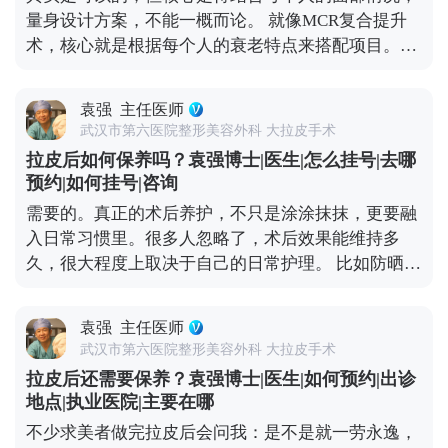
月内别做跑步、游泳、力量训练这些剧烈运动，避免
量身设计方案，不能一概而论。 就像MCR复合提升
影响伤口愈合。 总的来说，只要选对医生、做好护
术，核心就是根据每个人的衰老特点来搭配项目。拉
理，拉皮切口愈合大多都很理想，不用过度焦虑。 想
皮主要解决中下面部松弛下垂，但很多人眼周问题也
知道更多关于MCR复合提升术的问题，可以去官方媒
很明显，比如上眼皮松、眼角往下掉，或者眼袋突
体平台（公众号、百家号、小红薯）预约面诊，详细
袁强
主任医师
出，这种时候单做拉皮就不够全面了。 所以要是眼周
了解。
武汉市第六医院整形美容外科 大拉皮手术
问题突出，拉皮的时候可以考虑联合提眉、双眼皮或
拉皮后如何保养吗？袁强博士|医生|怎么挂号|去哪
者祛眼袋手术。比如提眉能顺便改善眉形和上眼皮松
预约|如何挂号|咨询
弛，祛眼袋分内路和外路，内路适合单纯脂肪膨出
需要的。真正的术后养护，不只是涂涂抹抹，更要融
的，外路适合皮肤也松的。至于是不是要一起做，得
入日常习惯里。很多人忽略了，术后效果能维持多
看具体的面部条件和想要的效果。 不过有个小建议，
久，很大程度上取决于自己的日常护理。 比如防晒，
要是时间充裕，分阶段做会更稳妥。先做拉皮把整体
这是术后保养的重中之重。紫外线是皮肤老化的头号
轮廓提上来，等面部状态稳定了（大概半年左右），
元凶，术后如果不做好防晒，不仅容易出现色素沉
再针对性调整眼周，这样最终效果会更协调自然。 想
袁强
主任医师
着，还会加速胶原分解，让皮肤提前松弛。还有作息
知道更多关于MCR复合提升术的问题，可以去官方媒
武汉市第六医院整形美容外科 大拉皮手术
和饮食，长期熬夜、吃太多甜食，会让皮肤炎症加
体平台（公众号、百家号、小红薯）预约面诊，详细
拉皮后还需要保养？袁强博士|医生|如何预约|出诊
重、氧化加快，不仅容易暗沉，还可能让松弛问题复
了解。
地点|执业医院|主要在哪
发。 另外，表情管理也很关键。虽然术后表情会慢慢
不少求美者做完拉皮后会问我：是不是就一劳永逸，
恢复自然，但过度夸张的表情会反复牵拉皮肤，就算