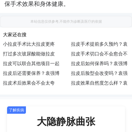
保手术效果和身体健康。
本站信息仅供参考,不能作为诊断及医疗的依据
大家还在搜
小拉皮手术比大拉皮更疼
拉皮手术提前多久预约？袁
吗？袁强博士|医生|怎么挂
打过多次玻尿酸能做拉皮
强博士|医生|如何预约|出诊
拉皮手术切口会不会愈合不
号|去哪预约|如何挂号|咨询
吗？袁强博士|医生|在哪坐
拉皮可以联合其他项目一起
地点|执业医院|主要在哪
好？袁强博士|医生|在哪出
拉皮后如何保养吗？袁强博
诊|执业机构|医院|联系方式
做吗？袁强博士|怎么预约|
拉皮后还需要保养？袁强博
诊|去哪找|怎么联系|预约|挂
士|医生|怎么挂号|去哪预约|
拉皮后脸型会改变吗？袁强
挂号|联系|面诊|咨询|在哪出
士|医生|如何预约|出诊地点|
拉皮术后效果会不会太夸
号
如何挂号|咨询
博士|医生|在哪坐诊|执业机
拉皮效果自然度怎么样？袁
诊
执业医院|主要在哪
张？袁强博士|医生|在哪出
构|医院|联系方式
强博士|怎么预约|挂号|联系|
诊|去哪找|怎么联系|预约|挂
面诊|咨询|在哪出诊
了解疾病
号
大隐静脉曲张