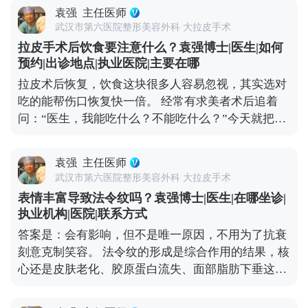
便宜，但效果维持时间短，大概率1-2年就会反弹，
又怕留痕的朋友。不管选哪种方式，建议大家面诊时
袁强
主任医师
还容易出现皮肉分离、疤痕明显、表情僵硬这些问
多问两句，看看和自己情况相似的案例，把风险和恢
武汉市第六医院整形美容外科 大拉皮手术
题，后期修复反而要花更多钱。 真正靠谱的拉皮手
复周期问清楚，再做决定。 想知道更多关于MCR复
拉皮手术后饮食要注意什么？袁强博士|医生|如何
术，是个精细活。需要医生对皮肤、筋膜、脂肪等不
合提升术的问题，可以去官方媒体平台（公众号、百
预约|出诊地点|执业医院|主要在哪
同层次做精准剥离、复位、提升和固定，操作复杂，
家号、小红薯）预约面诊，详细了解。
拉皮术后恢复，饮食这块很多人容易忽视，其实选对
对医生的技术和经验要求极高，价格自然会高一些。
吃的能帮伤口恢复快一倍。 经常有求美者术后追着
但这种手术的效果更自然，维持时间也长，一般能到
问：“医生，我能吃什么？不能吃什么？”今天就把饮
8-10年，从长期来看反而更划算。 现在专业医生都讲
食注意事项说清楚。 术后初期建议以清淡、易消化的
究个性化定制，会根据你的松弛程度、面部结构、审
食物为主，比如小米粥、蒸鸡蛋羹、蔬菜瘦肉汤，这
美需求设计方案，而不是流水线操作。做医美不是为
袁强
主任医师
些食物不会给肠胃添负担，也能保证基础营养。一定
了图便宜，而是为了让自己变得更好。选一位靠谱的
武汉市第六医院整形美容外科 大拉皮手术
要避开辛辣、刺激、油腻的食物，比如火锅、烧烤、
医生，做一个适合自己的方案，才是对自己最负责任
表情丰富导致法令纹吗？袁强博士|医生|在哪坐诊|
辣椒这些，容易刺激血管扩张，影响伤口愈合，甚至
的投资。 想知道更多关于MCR复合提升术的问题，
执业机构|医院|联系方式
引发炎症。 另外要重点补充两类营养：优质蛋白质和
可以去官方媒体平台（公众号、百家号、小红薯）预
答案是：会有影响，但不是唯一原因，不用为了抗衰
维生素C。蛋白质是组织修复的基础，像鱼肉、去皮
约面诊，详细了解。
刻意克制笑容。 法令纹的形成是综合作用的结果，核
鸡肉、豆制品、牛奶都可以多吃点；维生素C能促进
心还是皮肤老化、胶原蛋白流失、面部脂肪下垂这些
胶原蛋白合成，帮助皮肤恢复弹性，新鲜的水果蔬菜
因素。而大笑、皱眉这类频繁的表情肌收缩，会加速
比如橙子、猕猴桃、西兰花、番茄都很合适。 还有两
局部皮肤折叠，先形成动态纹——就是做表情时才出
个禁忌要记牢：术后1个月内别饮酒、别吸烟，酒精