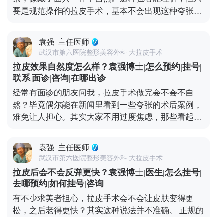
起来更精神。当然，如果术前本身有轻微的面部不对
要是规范操作的拉皮手术，基本不会出现这种夸张情
称，我们会在复位时做微调，但核心原则是尊重你的
况。 拉皮的核心目标是逆转皮肤松弛下垂，让面部线
原生面部结构。记住，拉皮是“还原年轻轮廓”，不
条回到年轻时的紧致状态，而不是盲目地“往上提”。
是“重塑脸型”，目的是让你找回曾经的自己。 想知道
袁强
主任医师
比如MCR复合提升术中，就会做多层次的精细化处
更多关于MCR复合提升术的问题，可以去官方媒体平
武汉市第六医院整形美容外科 大拉皮手术
理，不只是拉皮肤，还会对深层的筋膜和脂肪垫进行
台（公众号、百家号、小红薯）预约面诊，详细了
拉皮效果自然度怎么样？袁强博士|怎么预约|挂号|
复位，让整个面部组织协调回归原位。这样操作下
解。
联系|面诊|咨询|在哪出诊
来，不会出现“吊梢眼”“脸绷得发亮”的情况，反而会
经常有面诊的朋友问我，拉皮手术做完会不会不自
让轮廓更清晰，神态更柔和。 效果自然与否，医生的
然？毕竟偶尔能在新闻里看到一些夸张的术后案例，
审美和技术很关键。我们会根据每个人的面部骨骼和
难免让人担心。其实大家不用过度焦虑，那些看起来
软组织情况做个性化方案，避免过度切除皮肤或过度
僵硬、网红感十足的所谓“拉皮效果”，大多不是规范
提升。术后初期可能会有轻微的紧绷感，一般一两周
手术的问题——要么是操作方式不正规，要么是过度
就会慢慢适应，表情也能完全恢复自如。与其担心效
袁强
主任医师
追求“提升感”，忽略了面部本身的结构平衡。 正规的
果夸张，不如多花时间筛选正规医院和医生，毕竟拉
武汉市第六医院整形美容外科 大拉皮手术
拉皮手术，核心是帮面部恢复年轻时候的状态，而不
皮的本质是“修复衰老”，不是“改造容貌”。 想知道更
拉皮后会不会反弹更快？袁强博士|医生|怎么挂号|
是把你改成另一个人。就比如MCR复合提升术，就是
多关于MCR复合提升术的问题，可以去官方媒体平台
去哪预约|如何挂号|咨询
通过精准剥离，把下垂的软组织放回原本的位置，再
（公众号、百家号、小红薯）预约面诊，详细了解。
有不少求美者担心，拉皮手术会不会让皮肤变得更
去掉多余的松弛皮肤。整个过程会特别注意保护表情
松，之后老得更快？其实这种说法并不准确。 正规的
肌，毕竟笑容、皱眉这些自然神态不能受影响。 术后