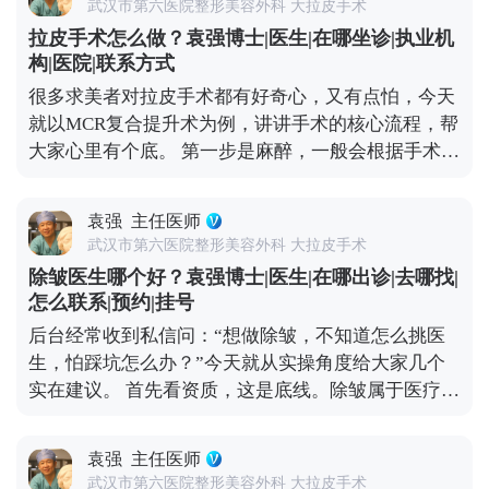
源上解决松弛问题，效果也更持久。 另外提醒大家，
武汉市第六医院整形美容外科 大拉皮手术
过隐蔽的切口，把面部皮肤和深层组织分离开，然后
日常护肤、坚持防晒、健康饮食和适度运动，能延缓
拉皮手术怎么做？袁强博士|医生|在哪坐诊|执业机
对松弛的筋膜、肌肉进行提拉、复位、收紧，再把多
皮肤松弛的速度。改善松弛没有统一答案，关键是先
构|医院|联系方式
余的皮肤切除，最后缝合，这样就能从根源上恢复面
判断自己的松弛程度，再在专业医生指导下选适合自
很多求美者对拉皮手术都有好奇心，又有点怕，今天
部的紧致和轮廓感。 不是所有人都适合做拉皮，它更
己的方案。 想知道更多关于MCR复合提升术的问
就以MCR复合提升术为例，讲讲手术的核心流程，帮
适合中重度面部松弛的人——比如眼角下垂、苹果肌
题，可以去官方媒体平台（公众号、百家号、小红
大家心里有个底。 第一步是麻醉，一般会根据手术范
凹陷、法令纹很深、下颌线模糊，而且用线雕、射频
薯）预约面诊，详细了解。
围选局部麻醉加镇静，或者全身麻醉，基本睡一觉手
这些非手术方式效果不好的人群。 要说明的是，拉皮
术就接受了，大家不用怕。 第二步设计切口，这步很
不是“返老还童”的魔法，不能让你一下子年轻20岁，
袁强
主任医师
关键，直接影响术后疤痕隐蔽性。术中我通常会把切
但能帮你恢复到5-10年前的状态，而且效果比较持
武汉市第六医院整形美容外科 大拉皮手术
口藏在发际线内、耳前或耳后这些不显眼的地方，尽
久。当然，它也是有创伤和风险的，想做的话一定要
除皱医生哪个好？袁强博士|医生|在哪出诊|去哪找|
量做到术后不仔细看根本发现不了。 第三步是剥离与
先充分了解，再找专业医生制定方案。 想知道更多关
怎么联系|预约|挂号
提升，这是手术的核心。我一般会沿着切口，小心翼
于MCR复合提升术的问题，可以去官方媒体平台（公
后台经常收到私信问：“想做除皱，不知道怎么挑医
翼地把皮肤和深层的筋膜、肌肉分离开，然后把松弛
众号、百家号、小红薯）预约面诊，详细了解。
生，怕踩坑怎么办？”今天就从实操角度给大家几个
的筋膜和肌肉向上提拉、复位收紧，从根源上解决松
实在建议。 首先看资质，这是底线。除皱属于医疗美
弛问题。 第四步去除多余皮肤，提升到位后，脸上会
容手术，医生必须有正规执业医师证，还要有面部抗
有多余的皮肤，把这部分精准切除，就能让面部轮廓
衰相关的临床经验。大家可以去卫健委官网查医生的
变得紧致。 最后一步是精细缝合，用细针细线分层缝
袁强
主任医师
执业信息，确认他的执业范围和所在机构是否正规，
合，减少疤痕增生的可能。 整个手术大概需要4-6小
武汉市第六医院整形美容外科 大拉皮手术