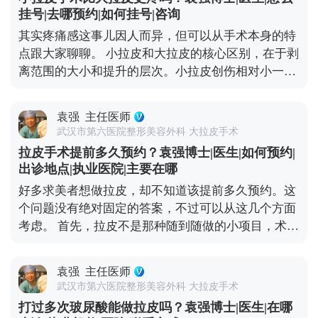
挂号|去哪预约|如何挂号|咨询
其实疼痛感这事儿因人而异，但可以从手术本身的特
点跟大家聊聊。 小拉皮和大拉皮的核心区别，在于剥
离范围的大小和提升的层次。小拉皮创伤相对小一
些，恢复也快，所以很多人会觉得做小拉皮更轻松。
但疼痛感真不是由手术大小完全决定的，更多是看个
袁强
主任医师
人耐受力、术中麻醉效果和术后护理。 不管是小拉皮
武汉市第六医院整形美容外科 大拉皮手术
还是大拉皮，术中都会用麻醉，手术过程中是完全不
拉皮手术提前多久预约？袁强博士|医生|如何预约|
疼的。术后的疼痛感主要集中在恢复初期，但可以通
出诊地点|执业医院|主要在哪
过药物和物理方式缓解。我都会跟患者交代，术后多
好多求美者想做拉皮，却不知道该提前多久预约。这
休息、按时吃药、避免剧烈活动，这样疼痛感会明显
个问题没有绝对固定的答案，不过可以从这几个方面
减轻。 所以大家不用因为怕疼就纠结选哪种术式，关
考虑。 首先，拉皮不是那种随到随做的小项目，术前
键还是要根据自己的衰老程度和预期效果，选适合自
得有充分的沟通和准备。一般建议至少提前1-2个月
己的方案才对。 想知道更多关于MCR复合提升术的
预约面诊，这样医生才有足够的时间了解你的面部情
问题，可以去官方媒体平台（公众号、百家号、小红
袁强
主任医师
况、需求，帮你设计个性化的手术方案。 其次，拉皮
薯）预约面诊，详细了解。
武汉市第六医院整形美容外科 大拉皮手术
前后需要一段恢复期，要是你有重要的社交活动或者
打过多次玻尿酸能做拉皮吗？袁强博士|医生|在哪
工作安排，一定要提前规划好时间，避免恢复期和重