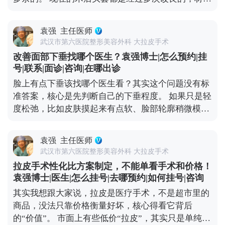
说清楚，多看看相似案例，这样才能保证效果。 想知
是医用级的柔软面料，透气不闷，而且是按人脸型剪
道更多关于MCR复合提升术的问题，可以去官方媒体
裁的，贴合度很高，不会有勒得喘不过气的感觉。不
平台（公众号、百家号、小红薯）预约面诊，详细了
袁强
主任医师
少人戴个两三天就适应了，甚至睡觉时都能忽略它的
解。
武汉市第六医院整形美容外科 大拉皮手术
存在。 戴头套可不是多余的步骤，核心作用是帮面部
改善面部下垂找哪个医生？袁强博士|怎么预约|挂
组织更好地贴合骨骼、减轻肿胀，还能促进伤口愈
号|联系|面诊|咨询|在哪出诊
合。一般建议术后前两周尽量24小时佩戴，之后一个
脸上有点下垂该找哪个医生看？其实这个问题没有标
月里，根据恢复情况白天或晚上适当戴就行，具体时
准答案，核心是先判断自己的下垂程度。 如果只是轻
间我都会根据每个人的恢复进度单独建议。 所以大家
度松弛，比如皮肤摸起来有点软、脸部轮廓稍微模
不用纠结戴头套这件事，它不是负担，反而能帮你更
糊，不用急着做手术。一些光电项目，或者线雕，效
快恢复到理想状态。 想知道更多关于MCR复合提升
果就挺对症的。在北京选这类项目，重点看机构是否
术的问题，可以去官方媒体平台（公众号、百家号、
袁强
主任医师
正规、设备有没有资质，皮肤科或美容科的医生只要
小红薯）预约面诊，详细了解。
武汉市第六医院整形美容外科 大拉皮手术
经验够，基本都能操作。 但如果是中重度下垂，比如
拉皮手术性化比方案制定，不能单看手术和价格！
法令纹深到卡粉、下颌缘完全模糊，甚至脸颊肉往下
袁强博士|医生|怎么挂号|去哪预约|如何挂号|咨询
坠，可能就得考虑拉皮手术了。北京能做拉皮的医生
其实我想跟大家说，拉皮是医疗手术，不是超市里的
不少，但一定要选专攻面部年轻化的整形外科医生，
商品，没法只靠价格衡量好坏，核心得看它背后
这类医生对脸部组织层次更熟悉，效果和恢复都更有
的“价值”。 市面上有些低价“拉皮”，其实只是单纯提
保障。 另外，现在有MCR复合提升术这种正规改良