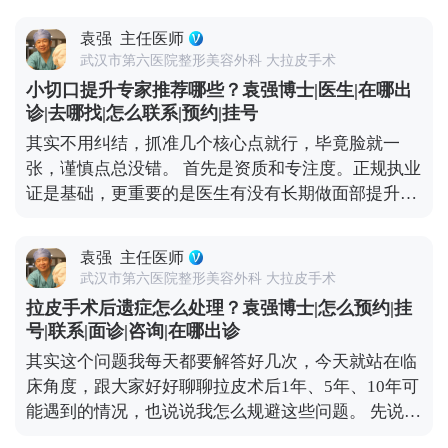
因素。而大笑、皱眉这类频繁的表情肌收缩，会加速
比如橙子、猕猴桃、西兰花、番茄都很合适。 还有两
局部皮肤折叠，先形成动态纹——就是做表情时才出
个禁忌要记牢：术后1个月内别饮酒、别吸烟，酒精
袁强
主任医师
现的纹路，时间久了，皮肤弹性变差，动态纹就会变
会影响血液循环，烟草里的有害物质会延缓伤口愈
武汉市第六医院整形美容外科 大拉皮手术
成静态纹，不做表情也能看到。 所以不用过度焦虑，
合。平时多喝温水，保持作息规律，再加上严格遵医
小切口提升专家推荐哪些？袁强博士|医生|在哪出
真出现法令纹了，先分清类型再处理更有效。如果是
嘱、按时复查，恢复过程会更顺利。耐心点，恢复期
诊|去哪找|怎么联系|预约|挂号
动态纹，用肉毒素适度放松表情肌就能改善；如果已
过后就能看到满意的效果了。 想知道更多关于MCR
其实不用纠结，抓准几个核心点就行，毕竟脸就一
经是静态纹，或者是中重度松弛导致的法令纹，就需
复合提升术的问题，可以去官方媒体平台（公众号、
张，谨慎点总没错。 首先是资质和专注度。正规执业
要结合填充、提升等综合方式，比如MCR复合提升
百家号、小红薯）预约面诊，详细了解。
证是基础，更重要的是医生有没有长期做面部提升这
术，从深层提升组织，既能改善松弛，也能淡化纹
个领域。小切口看着创伤小，但对操作精度要求高，
路。 抗衰是个系统工程，单纯控制表情没用，做好日
比如剥离的层次、提升的力度，差一点效果就天差地
常护理，再根据自身情况做科学的医美干预，才能更
袁强
主任医师
别，不是所有整形医生都能做好。 然后一定要看真实
高效地对抗法令纹。 想知道更多关于MCR复合提升
武汉市第六医院整形美容外科 大拉皮手术
案例。有经验的医生，手里肯定有大量术前术后对比
术的问题，可以去官方媒体平台（公众号、百家号、
拉皮手术后遗症怎么处理？袁强博士|怎么预约|挂
案例，而且得是完整的恢复周期案例，不是只放几张
小红薯）预约面诊，详细了解。
号|联系|面诊|咨询|在哪出诊
精修图。通过案例能直观看到医生的审美风格，比如
其实这个问题我每天都要解答好几次，今天就站在临
是偏自然款还是偏精致款，也能判断技术水平，比如
床角度，跟大家好好聊聊拉皮术后1年、5年、10年可
术后疤痕是否隐蔽、提升效果是否协调。 还有很关键
能遇到的情况，也说说我怎么规避这些问题。 先说说
的一点是沟通。好的医生不会一上来就推项目，而是
术后疼痛，现在麻醉技术和术后镇痛方案都很成熟，
会耐心听你的需求，结合你的面部松弛程度、骨骼结