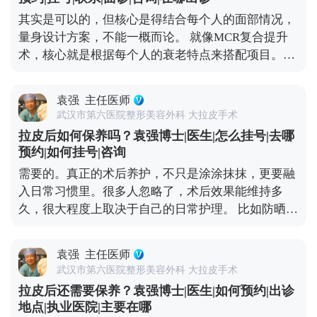
口，饮食清淡软烂一些。出院后可以散散步，但一个
其实是可以的，但核心是得结合每个人的面部情况，
月内别做跑步、游泳、力量训练这些剧烈运动，避免
量身设计方案，不能一概而论。 就像MCR复合提升
影响伤口愈合。 总的来说，只要选对医生、做好护
术，核心就是根据每个人的衰老特点来搭配项目。拉
理，拉皮切口愈合大多都很理想，不用过度焦虑。 想
皮主要解决中下面部松弛下垂，但很多人眼周问题也
知道更多关于MCR复合提升术的问题，可以去官方媒
很明显，比如上眼皮松、眼角往下掉，或者眼袋突
体平台（公众号、百家号、小红薯）预约面诊，详细
袁强
主任医师
出，这种时候单做拉皮就不够全面了。 所以要是眼周
了解。
武汉市第六医院整形美容外科 大拉皮手术
问题突出，拉皮的时候可以考虑联合提眉、双眼皮或
拉皮后如何保养吗？袁强博士|医生|怎么挂号|去哪
者祛眼袋手术。比如提眉能顺便改善眉形和上眼皮松
预约|如何挂号|咨询
弛，祛眼袋分内路和外路，内路适合单纯脂肪膨出
需要的。真正的术后养护，不只是涂涂抹抹，更要融
的，外路适合皮肤也松的。至于是不是要一起做，得
入日常习惯里。很多人忽略了，术后效果能维持多
看具体的面部条件和想要的效果。 不过有个小建议，
久，很大程度上取决于自己的日常护理。 比如防晒，
要是时间充裕，分阶段做会更稳妥。先做拉皮把整体
这是术后保养的重中之重。紫外线是皮肤老化的头号
轮廓提上来，等面部状态稳定了（大概半年左右），
元凶，术后如果不做好防晒，不仅容易出现色素沉
再针对性调整眼周，这样最终效果会更协调自然。 想
袁强
主任医师
着，还会加速胶原分解，让皮肤提前松弛。还有作息
知道更多关于MCR复合提升术的问题，可以去官方媒
武汉市第六医院整形美容外科 大拉皮手术
和饮食，长期熬夜、吃太多甜食，会让皮肤炎症加
体平台（公众号、百家号、小红薯）预约面诊，详细
拉皮后还需要保养？袁强博士|医生|如何预约|出诊
重、氧化加快，不仅容易暗沉，还可能让松弛问题复
了解。
地点|执业医院|主要在哪
发。 另外，表情管理也很关键。虽然术后表情会慢慢