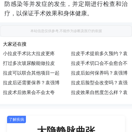
防感染等并发症的发生，并定期进行检查和治
疗，以保证手术效果和身体健康。
本站信息仅供参考,不能作为诊断及医疗的依据
大家还在搜
小拉皮手术比大拉皮更疼
拉皮手术提前多久预约？袁
吗？袁强博士|医生|怎么挂
打过多次玻尿酸能做拉皮
强博士|医生|如何预约|出诊
拉皮手术切口会不会愈合不
号|去哪预约|如何挂号|咨询
吗？袁强博士|医生|在哪坐
拉皮可以联合其他项目一起
地点|执业医院|主要在哪
好？袁强博士|医生|在哪出
拉皮后如何保养吗？袁强博
诊|执业机构|医院|联系方式
做吗？袁强博士|怎么预约|
拉皮后还需要保养？袁强博
诊|去哪找|怎么联系|预约|挂
士|医生|怎么挂号|去哪预约|
拉皮后脸型会改变吗？袁强
挂号|联系|面诊|咨询|在哪出
士|医生|如何预约|出诊地点|
拉皮术后效果会不会太夸
号
如何挂号|咨询
博士|医生|在哪坐诊|执业机
拉皮效果自然度怎么样？袁
诊
执业医院|主要在哪
张？袁强博士|医生|在哪出
构|医院|联系方式
强博士|怎么预约|挂号|联系|
诊|去哪找|怎么联系|预约|挂
面诊|咨询|在哪出诊
了解疾病
号
大隐静脉曲张