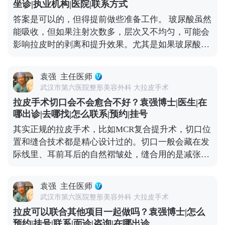
坐诊|执业机构|医院|联系方式
要行程冲突。另外，手术前还得做一些必要的体检，
答案是可以的，但得提前做些准备工作。 玻尿酸虽然
确保身体状况适合手术，这也需要预留时间。 最后，
能吸收，但如果注射次数多，层次又不均匀，可能会
医生的排期也是个重要因素。靠谱的医生手术排期通
影响拉皮时的剥离和提升效果。尤其是如果玻尿酸跑
常都比较满，提前预约才能避免等太久。建议大家只
到了不该在的层次，还会增加手术的复杂度。 所以我
要有初步想法，就可以先过来咨询，给自己和医生都
一般建议，拉皮手术前先面诊检查，看看面部玻尿酸
留足准备时间。 想知道更多关于MCR复合提升术的
袁强
主任医师
的分布情况。如果有必要，就先把多余的玻尿酸溶解
问题，可以去官方媒体平台（公众号、百家号、小红
武汉市第六医院整形美容外科 大拉皮手术
掉，等面部状态恢复稳定了再做拉皮。这样既能保证
薯）预约面诊，详细了解。
拉皮手术切口会不会愈合不好？袁强博士|医生|在
手术安全，也能让提升效果更精准、更持久。 其实拉
哪出诊|去哪找|怎么联系|预约|挂号
皮和填充并不冲突，关键是要找对时间、用对方式，
其实正规的拉皮手术，比如MCR复合提升术，切口位
才能真正达到面部年轻化的效果。 想知道更多关于
置和缝合技术都是精心设计过的。切口一般会藏在发
MCR复合提升术的问题，可以去官方媒体平台（公众
际线里、耳前耳后的自然褶皱处，缝合用的是减张缝
号、百家号、小红薯）预约面诊，详细了解。
合，愈合后痕迹特别隐蔽，通常1-3个月就基本看不
出来了。至于大家担心的耳朵变形，只要操作规范，
袁强
主任医师
这种情况很少出现。 当然，愈合效果不只是医生技术
武汉市第六医院整形美容外科 大拉皮手术
的事，术后护理也很关键。术后两三周内尽量别抽烟
拉皮可以联合其他项目一起做吗？袁强博士|怎么
喝酒，辛辣食物、海鲜和牛羊肉这些“发物”也先忌
预约|挂号|联系|面诊|咨询|在哪出诊