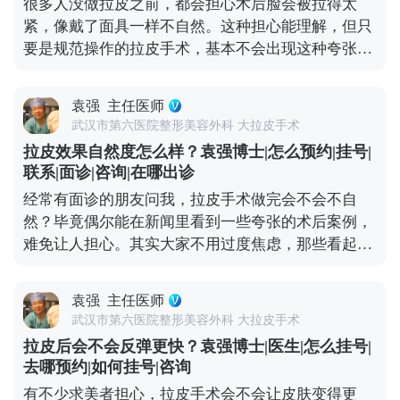
很多人没做拉皮之前，都会担心术后脸会被拉得太
你还是你，只是脸上的垮感消失了，线条更利落，看
紧，像戴了面具一样不自然。这种担心能理解，但只
起来更精神。当然，如果术前本身有轻微的面部不对
要是规范操作的拉皮手术，基本不会出现这种夸张情
称，我们会在复位时做微调，但核心原则是尊重你的
况。 拉皮的核心目标是逆转皮肤松弛下垂，让面部线
原生面部结构。记住，拉皮是“还原年轻轮廓”，不
条回到年轻时的紧致状态，而不是盲目地“往上提”。
是“重塑脸型”，目的是让你找回曾经的自己。 想知道
袁强
主任医师
比如MCR复合提升术中，就会做多层次的精细化处
更多关于MCR复合提升术的问题，可以去官方媒体平
武汉市第六医院整形美容外科 大拉皮手术
理，不只是拉皮肤，还会对深层的筋膜和脂肪垫进行
台（公众号、百家号、小红薯）预约面诊，详细了
拉皮效果自然度怎么样？袁强博士|怎么预约|挂号|
复位，让整个面部组织协调回归原位。这样操作下
解。
联系|面诊|咨询|在哪出诊
来，不会出现“吊梢眼”“脸绷得发亮”的情况，反而会
经常有面诊的朋友问我，拉皮手术做完会不会不自
让轮廓更清晰，神态更柔和。 效果自然与否，医生的
然？毕竟偶尔能在新闻里看到一些夸张的术后案例，
审美和技术很关键。我们会根据每个人的面部骨骼和
难免让人担心。其实大家不用过度焦虑，那些看起来
软组织情况做个性化方案，避免过度切除皮肤或过度
僵硬、网红感十足的所谓“拉皮效果”，大多不是规范
提升。术后初期可能会有轻微的紧绷感，一般一两周
手术的问题——要么是操作方式不正规，要么是过度
就会慢慢适应，表情也能完全恢复自如。与其担心效
袁强
主任医师
追求“提升感”，忽略了面部本身的结构平衡。 正规的
果夸张，不如多花时间筛选正规医院和医生，毕竟拉
武汉市第六医院整形美容外科 大拉皮手术
拉皮手术，核心是帮面部恢复年轻时候的状态，而不
皮的本质是“修复衰老”，不是“改造容貌”。 想知道更
拉皮后会不会反弹更快？袁强博士|医生|怎么挂号|
是把你改成另一个人。就比如MCR复合提升术，就是
多关于MCR复合提升术的问题，可以去官方媒体平台
去哪预约|如何挂号|咨询
通过精准剥离，把下垂的软组织放回原本的位置，再
（公众号、百家号、小红薯）预约面诊，详细了解。
有不少求美者担心，拉皮手术会不会让皮肤变得更