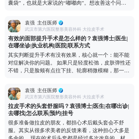
囊袋”，也就是大家说的“嘟嘟肉”。想改善这个问
的恢复时间，才能换来更自然的效果。 想知道更多关
题，还是得看严重程度。 如果下垂比较明显，甚至能
于MCR复合提升术的问题，可以去官方媒体平台（公
看到深层组织往下坠，单纯微创项目效果有限，就需
众号、百家号、小红薯）预约面诊，详细了解。
袁强
主任医师
要通过中下面部拉皮手术来解决。比如MCR复合提升
武汉市第六医院整形美容外科 大拉皮手术
术，针对嘴角和口角囊袋区域会做精细处理，能让嘴
有效的面部提升手术是怎么样的？袁强博士|医生|
角恢复微微上扬的状态，还不会影响表情自然度。 这
在哪坐诊|执业机构|医院|联系方式
里要重点说下，嘴角周围的神经和肌肉特别丰富，稍
其实判断提升手术有没有效果，核心就一个：能不能
微处理不当就可能影响表情自然度，所以找对医生很
对症解决你的问题。 如果只是轻度松弛，皮肤弹性还
关键——一定要选对脸部解剖结构熟悉的医生，面诊
不错，只是脸颊有点往下挂、轮廓稍微模糊，那一些
时多沟通自己想要的自然效果。 想知道更多关于
光电项目，或者线雕都可以改善。 但如果已经是中重
MCR复合提升术的问题，可以去官方媒体平台（公众
度下垂，比如出现“羊腮”、下颌缘被肉遮住，甚至法
号、百家号、小红薯）预约面诊，详细了解。
袁强
主任医师
令纹深到显老，可能就得选拉皮手术了。拉皮是通过
武汉市第六医院整形美容外科 大拉皮手术
手术提升深层组织，效果更彻底，维持时间也更长。
拉皮手术的头套舒服吗？袁强博士|医生|在哪出诊|
像MCR复合提升术这种正规术式，在传统拉皮的基础
去哪找|怎么联系|预约|挂号
上优化了层次分离和固定方式，适合对效果要求高、
很多准备做拉皮的朋友，都担心术后戴头套会不舒
又希望恢复自然的朋友。最后提醒下，不管选哪种，
服。其实从很多求美者的反馈来看，这种担心大多是
一定要找正规医院的经验丰富的医生，面诊时把需求
多余的。 现在的术后头套都是经过多次改良的，材质