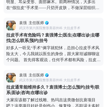
明显、耳朵变形、面部麻木。前两种情况，大多出
垂的组织做一次“复位”，让它们回到该在的位置，从
媒体平台（公众号、百家号、小红薯）预约面诊，详
在“假拉皮”手术里——只切开皮肤，不做深层组织提
而实现视觉上的“减龄”。如果术后能做好保养，比如
细了解。
升，全靠强行拉扯把皮肤缝上。时间一长，下垂的组
坚持防晒、保湿，配合适度的抗衰护理，这种年轻状
织会往下拽切口和耳朵，慢慢就会出现疤痕变宽、耳
态还能维持得更久。 想知道更多关于MCR复合提升
袁强
主任医师
朵变形的问题。 但正规的拉皮手术完全不是这样，核
术的问题，可以去官方媒体平台（公众号、百家号、
武汉市第六医院整形美容外科 大拉皮手术
心是做深层筋膜提升，再配合减张缝合，让组织在复
小红薯）预约面诊，详细了解。
拉皮手术有危险吗？袁强博士|医生|在哪出诊|去哪
位后的位置自然贴合，不会强行拉扯切口和耳朵，这
找|怎么联系|预约|挂号
样就能最大程度避免疤痕和耳朵变形的问题。 至于面
好多人一听见“手术”俩字就犯怵，总担心拉皮手术风
部麻木，大家可以放心，面部神经本来就丰富，手术
险太大，今儿我就以医生的身份，跟大家坦诚聊聊这
中难免会碰到一些细小的神经末梢，术后短期内可能
个问题。 首先得客观说，任何手术都有风险，拉皮也
会有麻木感，但这种感觉一般三个月内就会慢慢恢
不例外。如果手术操作不规范，确实可能出现血肿、
复。只要医生操作规范，避开重要神经，这种暂时性
皮肤凹凸不平，严重的还可能损伤神经。比如有些朋
的不适完全是可以接受的。 总结下来就是，拉皮的后
袁强
主任医师
友做完后耳朵变形、疤痕特别明显，多半是碰到
遗症大多和手术方式不规范有关，选对医生和手术方
武汉市第六医院整形美容外科 大拉皮手术
了“假拉皮”——只做表面功夫，单纯把皮肤拉紧，没
案，就能有效规避。 想知道更多关于MCR复合提升
拉皮通常能维持多久？袁强博士|怎么预约|挂号|联
处理深层组织，强行拉扯皮肤缝合，自然容易出问
术的问题，可以去官方媒体平台（公众号、百家号、
系|面诊|咨询|在哪出诊
题。 但大家也不用过度恐慌，在正规医院找经验丰富
小红薯）预约面诊，详细了解。
大家应该都了解过线雕、热玛吉这类微创抗衰项目
的医生操作，这些风险都是能控制的。比如在做MCR
吧？这类项目好处是创伤小、恢复快，不耽误太多时