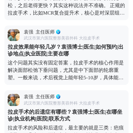
去掉多余的松弛皮肤。整个过程会特别注意保护表情
松，之后老得更快？其实这种说法并不准确。 正规的
肌，毕竟笑容、皱眉这些自然神态不能受影响。 术后
拉皮手术，比如MCR复合提升术，核心是对深层组织
初期有点肿胀是正常的，随着恢复会慢慢软化，轮廓
做彻底剥离、分层提拉，再进行复位固定，最后去掉
也会越来越自然。所以想做拉皮的朋友，重点不是纠
多余的松弛皮肤。整个过程是让组织在稳定的位置上
结“会不会不自然”，而是找正规机构和有经验的医
袁强
主任医师
重新贴合，效果很扎实，根本不会出现所谓的“反
生。好的拉皮效果，应该是别人觉得你年轻了，但说
武汉市第六医院整形美容外科 大拉皮手术
弹”，更不会加速衰老。 真正会让人觉得“反弹快、老
不出哪里变了，这才是理想的状态。 想知道更多关于
拉皮效果能年轻几岁？袁强博士|医生|如何预约|出
得更快”的，其实是“假拉皮”——只单纯拉紧表面皮
MCR复合提升术的问题，可以去官方媒体平台（公众
诊地点|执业医院|主要在哪
肤，不处理深层组织。这种手术的效果本身就不持
号、百家号、小红薯）预约面诊，详细了解。
这个问题其实没有固定答案，拉皮手术的核心作用是
久，很快就会再次下垂，自然会给人一种“越做越
解决面部松弛下垂问题，尤其是中下面部的轮廓重
松”的错觉。 其实拉皮更像是给衰老进程按了一次“暂
塑。一般来说，术后视觉上能年轻5-10岁，具体能年
停键”，甚至能轻微“倒回”一小段。术后你的组织会
轻多少，主要看你术前的松弛程度、皮肤质地，还有
在更年轻的位置上，按照自然的衰老速度慢慢变化，
手术方案的精准设计。 举个例子，之前有位50岁的求
也就是说，之后你会一直比同龄人看起来更紧致、更
袁强
主任医师
美者，她皮肤弹性还不错，就是组织下垂明显，下颌
年轻。 当然了，拉皮也不是一劳永逸的。术后还是要
武汉市第六医院整形美容外科 大拉皮手术
线模糊。做完拉皮手术后，下垂的组织复位了，下颌
注意日常保养，比如做好皮肤护理、控制夸张表情、
拉皮手术的后遗症有哪些？袁强博士|医生|在哪坐
线变得清晰紧致，看起来就像40出头，效果很直观。
保持健康作息。毕竟手术主要解决的是“下垂”问题，
诊|执业机构|医院|联系方式
但大家要清楚，拉皮不是“换脸”，它不会改变你的五
而皱纹、肤质这些细节，还需要靠日常维护来配合。
拉皮手术的风险和后遗症，最主要的就是三类：疤痕
官基础，也不可能让你直接变回20岁。 它更像是给下
想知道更多关于MCR复合提升术的问题，可以去官方