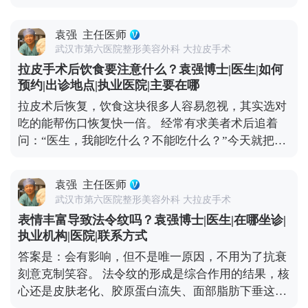
拉表层皮肤，根本不做深层组织复位。这种手术看着
术式，结合了深层提升和精细缝合，适合想明显改善
便宜，但效果维持时间短，大概率1-2年就会反弹，
又怕留痕的朋友。不管选哪种方式，建议大家面诊时
袁强
主任医师
还容易出现皮肉分离、疤痕明显、表情僵硬这些问
多问两句，看看和自己情况相似的案例，把风险和恢
武汉市第六医院整形美容外科 大拉皮手术
题，后期修复反而要花更多钱。 真正靠谱的拉皮手
复周期问清楚，再做决定。 想知道更多关于MCR复
拉皮手术后饮食要注意什么？袁强博士|医生|如何
术，是个精细活。需要医生对皮肤、筋膜、脂肪等不
合提升术的问题，可以去官方媒体平台（公众号、百
预约|出诊地点|执业医院|主要在哪
同层次做精准剥离、复位、提升和固定，操作复杂，
家号、小红薯）预约面诊，详细了解。
拉皮术后恢复，饮食这块很多人容易忽视，其实选对
对医生的技术和经验要求极高，价格自然会高一些。
吃的能帮伤口恢复快一倍。 经常有求美者术后追着
但这种手术的效果更自然，维持时间也长，一般能到
问：“医生，我能吃什么？不能吃什么？”今天就把饮
8-10年，从长期来看反而更划算。 现在专业医生都讲
食注意事项说清楚。 术后初期建议以清淡、易消化的
究个性化定制，会根据你的松弛程度、面部结构、审
食物为主，比如小米粥、蒸鸡蛋羹、蔬菜瘦肉汤，这
美需求设计方案，而不是流水线操作。做医美不是为
袁强
主任医师
些食物不会给肠胃添负担，也能保证基础营养。一定
了图便宜，而是为了让自己变得更好。选一位靠谱的
武汉市第六医院整形美容外科 大拉皮手术
要避开辛辣、刺激、油腻的食物，比如火锅、烧烤、
医生，做一个适合自己的方案，才是对自己最负责任
表情丰富导致法令纹吗？袁强博士|医生|在哪坐诊|
辣椒这些，容易刺激血管扩张，影响伤口愈合，甚至
的投资。 想知道更多关于MCR复合提升术的问题，
执业机构|医院|联系方式
引发炎症。 另外要重点补充两类营养：优质蛋白质和
可以去官方媒体平台（公众号、百家号、小红薯）预
答案是：会有影响，但不是唯一原因，不用为了抗衰
维生素C。蛋白质是组织修复的基础，像鱼肉、去皮
约面诊，详细了解。
刻意克制笑容。 法令纹的形成是综合作用的结果，核
鸡肉、豆制品、牛奶都可以多吃点；维生素C能促进
心还是皮肤老化、胶原蛋白流失、面部脂肪下垂这些
胶原蛋白合成，帮助皮肤恢复弹性，新鲜的水果蔬菜