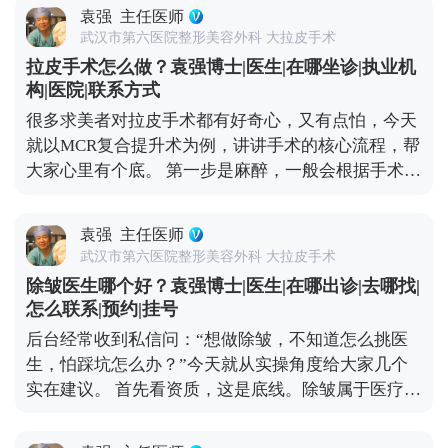
膜和肌肉也会松弛下垂，这才是皱纹、脸垮的根源。
要传统拉皮手术了。它能深层提拉筋膜和肌肉，从根
解。
袁强
主任医师
它的原理很简单：就拿MCR复合提升术来说，就是通
源上解决松弛问题，效果也更持久。 另外提醒大家，
武汉市第六医院整形美容外科 大拉皮手术
过隐蔽的切口，把面部皮肤和深层组织分离开，然后
日常护肤、坚持防晒、健康饮食和适度运动，能延缓
拉皮手术怎么做？袁强博士|医生|在哪坐诊|执业机
对松弛的筋膜、肌肉进行提拉、复位、收紧，再把多
皮肤松弛的速度。改善松弛没有统一答案，关键是先
构|医院|联系方式
余的皮肤切除，最后缝合，这样就能从根源上恢复面
判断自己的松弛程度，再在专业医生指导下选适合自
很多求美者对拉皮手术都有好奇心，又有点怕，今天
部的紧致和轮廓感。 不是所有人都适合做拉皮，它更
己的方案。 想知道更多关于MCR复合提升术的问
就以MCR复合提升术为例，讲讲手术的核心流程，帮
适合中重度面部松弛的人——比如眼角下垂、苹果肌
题，可以去官方媒体平台（公众号、百家号、小红
大家心里有个底。 第一步是麻醉，一般会根据手术范
凹陷、法令纹很深、下颌线模糊，而且用线雕、射频
薯）预约面诊，详细了解。
围选局部麻醉加镇静，或者全身麻醉，基本睡一觉手
这些非手术方式效果不好的人群。 要说明的是，拉皮
术就接受了，大家不用怕。 第二步设计切口，这步很
不是“返老还童”的魔法，不能让你一下子年轻20岁，
袁强
主任医师
关键，直接影响术后疤痕隐蔽性。术中我通常会把切
但能帮你恢复到5-10年前的状态，而且效果比较持
武汉市第六医院整形美容外科 大拉皮手术
口藏在发际线内、耳前或耳后这些不显眼的地方，尽
久。当然，它也是有创伤和风险的，想做的话一定要
除皱医生哪个好？袁强博士|医生|在哪出诊|去哪找|
量做到术后不仔细看根本发现不了。 第三步是剥离与
先充分了解，再找专业医生制定方案。 想知道更多关
怎么联系|预约|挂号
提升，这是手术的核心。我一般会沿着切口，小心翼
于MCR复合提升术的问题，可以去官方媒体平台（公
后台经常收到私信问：“想做除皱，不知道怎么挑医
翼地把皮肤和深层的筋膜、肌肉分离开，然后把松弛
众号、百家号、小红薯）预约面诊，详细了解。
生，怕踩坑怎么办？”今天就从实操角度给大家几个
的筋膜和肌肉向上提拉、复位收紧，从根源上解决松
实在建议。 首先看资质，这是底线。除皱属于医疗美
弛问题。 第四步去除多余皮肤，提升到位后，脸上会
容手术，医生必须有正规执业医师证，还要有面部抗
有多余的皮肤，把这部分精准切除，就能让面部轮廓
衰相关的临床经验。大家可以去卫健委官网查医生的
变得紧致。 最后一步是精细缝合，用细针细线分层缝