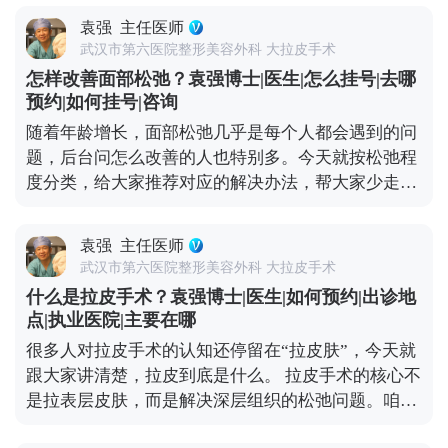
大部分人术后只有轻微胀痛感，基本不影响正常休
构做定制方案。另外术后跟进也不能少，负责任的医
袁强
主任医师
息，个别敏感体质觉得不适的，用点常规镇痛药就能
生会在术后每天了解恢复情况，有问题及时处理，而
武汉市第六医院整形美容外科 大拉皮手术
缓解，不会持续太久。 再说说大家怕的“皮肉分离”，
不是做完手术就不管了。小切口提升是医疗行为，多
怎样改善面部松弛？袁强博士|医生|怎么挂号|去哪
那种“皮笑肉不笑”的僵硬感，其实大多是手术只拉了
花点时间选对医生，比什么都重要。 想知道更多关于
预约|如何挂号|咨询
表层皮肤，没处理深层组织导致的。像MCR复合提升
MCR复合提升术的问题，可以去官方媒体平台（公众
随着年龄增长，面部松弛几乎是每个人都会遇到的问
术这样的正规拉皮，都会分层处理，皮肤、筋膜、脂
号、百家号、小红薯）预约面诊，详细了解。
题，后台问怎么改善的人也特别多。今天就按松弛程
肪、肌肉这些层次都要精细剥离再复位，就是为了避
度分类，给大家推荐对应的解决办法，帮大家少走弯
免这种不自然的状态。 疤痕问题也不用过度担心。现
路。 如果是轻度松弛，比如只是感觉皮肤没那么紧
在都用减张缝合技术，切口选在发际线、耳后这些隐
致，有少量细纹，没出现明显下垂，优先选非手术方
蔽位置，术后1-3个月疤痕会慢慢淡化，基本看不出
袁强
主任医师
式。像光电、超声刀这些，能刺激皮肤胶原再生，让
来，也不会因为拉扯让耳朵变形。至于五官变形、表
武汉市第六医院整形美容外科 大拉皮手术
皮肤变紧致；线雕则是通过物理提拉，即时改善轻微
情丧失，核心是提拉方向和神经保护的问题，我临床
什么是拉皮手术？袁强博士|医生|如何预约|出诊地
下垂，这些方法创伤小、恢复快，不影响正常生活。
比较习惯用多矢量提升的方式，结合对解剖结构的熟
点|执业医院|主要在哪
如果是中度松弛，比如苹果肌开始下垂、法令纹明
悉度，尽量避开重要神经，保证术后表情自然。 说到
很多人对拉皮手术的认知还停留在“拉皮肤”，今天就
显、眼角有轻微耷拉，非手术方式效果有限，就可以
底，拉皮的安全和效果，核心还是看医生的技术和经
跟大家讲清楚，拉皮到底是什么。 拉皮手术的核心不
考虑拉皮手术，比如MCR复合提升术，能精准解决局
验。选对人，才能真正实现自然持久的年轻化。 想知
是拉表层皮肤，而是解决深层组织的松弛问题。咱们
部下垂问题。 如果是重度松弛，比如面部组织明显下
道更多关于MCR复合提升术的问题，可以去官方媒体
随着年龄增长，皮肤里的胶原蛋白会流失，深层的筋
垂、下颌线模糊不清、颈部皮肤也跟着松弛，依旧需
平台（公众号、百家号、小红薯）预约面诊，详细了