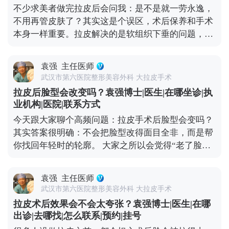
不少求美者做完拉皮后会问我：是不是就一劳永逸，
恢复自然，但过度夸张的表情会反复牵拉皮肤，就算
不用再管皮肤了？其实这是个误区，术后保养和手术
打了除皱针，也需要自己多注意收敛。还有一点很重
本身一样重要。拉皮解决的是软组织下垂的问题，但
要，要定期回访医生，根据皮肤的恢复状态调整保养
皮肤的质地、光泽和细纹，这些细节同样影响年轻
方案。拉皮从来不是抗衰的终点，只是帮你把皮肤状
感。 手术能帮我们把面部组织复位到好的状态，但皮
态拉回一个好的起点，后续的健康生活习惯，才是维
袁强
主任医师
肤的自然衰老过程并没有停止。比如术后皮肤可能会
持年轻态的核心。你对皮肤用心，它自然会给你好的
武汉市第六医院整形美容外科 大拉皮手术
出现角质层变薄、胶原流失的情况，这就需要日常做
反馈。 想知道更多关于MCR复合提升术的问题，可
拉皮后脸型会改变吗？袁强博士|医生|在哪坐诊|执
好维护。建议大家术后用温和的护肤品，重点做好保
以去官方媒体平台（公众号、百家号、小红薯）预约
业机构|医院|联系方式
湿和防晒，要是皮肤含水量不够，也可以在医生指导
面诊，详细了解。
今天跟大家聊个高频问题：拉皮手术后脸型会变吗？
下配合水光针这类轻医美项目，提升皮肤弹性。 另
其实答案很明确：不会把脸型改得面目全非，而是帮
外，动态纹的管理也不能忽视。皱眉、大笑带来的动
你找回年轻时的轮廓。 大家之所以会觉得“老了脸型
态纹，时间久了会变成静态纹。定期在医生评估后打
变丑了”，核心是随着年龄增长，面部软组织会慢慢
除皱针，能放松肌肉，延缓静态纹出现。其实拉皮更
下移——比如苹果肌往下掉、法令纹变深、下颌线模
像是抗衰的“基础工程”，帮你搭好紧致的框架，后续
袁强
主任医师
糊，看起来脸变宽变垮。拉皮手术的作用，就是把这
的保养就是填想知道更多关于MCR复合提升术的问
武汉市第六医院整形美容外科 大拉皮手术
些移位的组织复位到年轻时的位置，让松弛的轮廓重
题，可以去官方媒体平台（公众号、百家号、小红
拉皮术后效果会不会太夸张？袁强博士|医生|在哪
新变紧致。 就像我做拉皮时，会通过精准剥离后把这
薯）预约面诊，详细了解。充细节，这样才能让年轻
出诊|去哪找|怎么联系|预约|挂号
些深层组织复位固定，再去掉多余的松弛皮肤。术后
状态维持得更久。