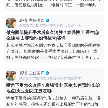
复合提升术时，就会凭着精准的解剖知识避开重要神
间，但短板也很明显——维持时间短，一般半年到一
经，做分层减张缝合，尽量减少对组织的创伤。还会
年就见效退了，得定期补做，长期算下来花费也不
注意保护面部主要神经分支，避免不必要的损伤。 所
少。 拉皮手术就不一样了，它不是只把表面皮肤拉紧
以说，想做拉皮，第一步也是最关键的一步，就是选
袁强
主任医师
那么简单，核心是通过深层筋膜的剥离和提升，从根
对正规医院和靠谱医生，这是降低风险的想知道更多
武汉市第六医院整形美容外科 大拉皮手术
儿上解决组织下垂的问题。正因为是深层调整，效果
关于MCR复合提升术的问题，可以去官方媒体平台
做完面部提升手术后多久消肿？袁强博士|医生|怎
才扎实，一般能维持8-10年。就像MCR复合提升术，
（公众号、百家号、小红薯）预约面诊，详细了解。
么挂号|去哪预约|如何挂号|咨询
会在多个层次做复位固定，让下垂的组织在新的位置
核心。
其实消肿时间没有固定答案，核心看你做的是哪种提
上稳稳当当“扎根”，一次手术就能让你摆脱松弛困扰
升项目。 如果做的是非手术类项目，比如光电、线
挺久。这么算下来，从长远来看，性价比其实更高。
雕，肿胀都很轻微，一般3到7天就基本消干净了，最
当然了，具体能维持多久，和个人体质、术后护理还
多有点轻微泛红，不耽误正常上班、逛街。 如果是拉
有生活习惯都有关系，但总体来说，拉皮算是抗衰里
皮手术，消肿时间会稍长一点。术后前几天会有点胀
的“长效投资”。 想知道更多关于MCR复合提升术的
袁强
主任医师
胀的异物感，后期随着恢复，肿胀会慢慢消退，大1-
问题，可以去官方媒体平台（公众号、百家号、小红
武汉市第六医院整形美容外科 大拉皮手术
3个月左右，基本恢复正常，日常社交没问题。 另外
薯）预约面诊，详细了解。
嘴角下垂怎么改善？袁强博士|医生|如何预约|出诊
分享几个加速消肿的小技巧：术后按医生要求戴好头
地点|执业医院|主要在哪
套，前几天做好冰敷，平时避免剧烈运动、少吃辛辣
嘴角下垂真的很影响气质，总给人一种愁眉苦脸、没
刺激的食物，这些都能帮身体更快恢复。不过每个人
精神的感觉，很多人还会跟着出现嘴角下方的“口角
的体质和恢复节奏都不一样，不用着急，给身体足够