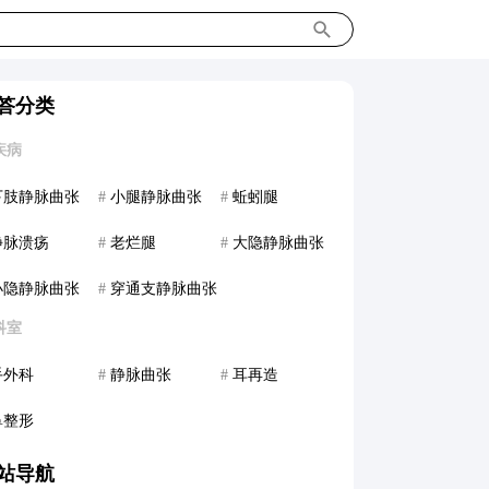
答分类
疾病
下肢静脉曲张
#
小腿静脉曲张
#
蚯蚓腿
静脉溃疡
#
老烂腿
#
大隐静脉曲张
小隐静脉曲张
#
穿通支静脉曲张
科室
手外科
#
静脉曲张
#
耳再造
鼻整形
站导航