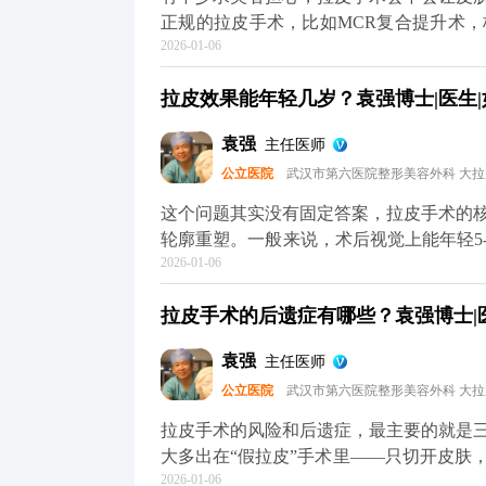
术的问题，可以去官方媒体平台（公众号
正规的拉皮手术，比如MCR复合提升术
2026-01-06
位固定，最后去掉多余的松弛皮肤。整个
根本不会出现所谓的“反弹”，更不会加速
拉皮效果能年轻几岁？袁强博士|医生|
是“假拉皮”——只单纯拉紧表面皮肤，不
会再次下垂，自然会给人一种“越做越松”
袁强
主任医师
键”，甚至能轻微“倒回”一小段。术后你
公立医院
武汉市第六医院整形美容外科 大
变化，也就是说，之后你会一直比同龄人
逸的。术后还是要注意日常保养，比如做
这个问题其实没有固定答案，拉皮手术的
主要解决的是“下垂”问题，而皱纹、肤质
轮廓重塑。一般来说，术后视觉上能年轻5
于MCR复合提升术的问题，可以去官方
2026-01-06
皮肤质地，还有手术方案的精准设计。 
了解。
错，就是组织下垂明显，下颌线模糊。做
拉皮手术的后遗症有哪些？袁强博士|医
致，看起来就像40出头，效果很直观。但
础，也不可能让你直接变回20岁。 它更
袁强
主任医师
置，从而实现视觉上的“减龄”。如果术后
公立医院
武汉市第六医院整形美容外科 大
理，这种年轻状态还能维持得更久。 想知
平台（公众号、百家号、小红薯）预约面
拉皮手术的风险和后遗症，最主要的就是
大多出在“假拉皮”手术里——只切开皮肤
2026-01-06
一长，下垂的组织会往下拽切口和耳朵，