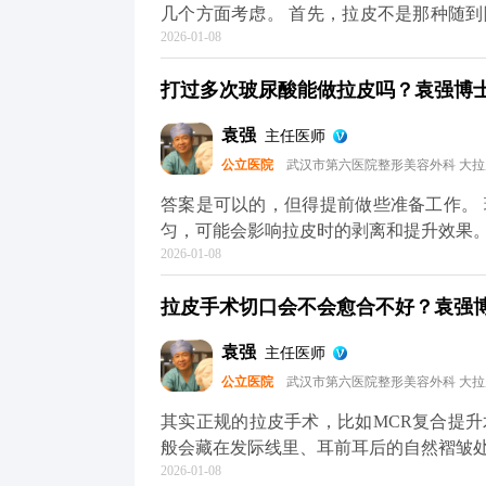
几个方面考虑。 首先，拉皮不是那种随
2026-01-08
议至少提前1-2个月预约面诊，这样医生
性化的手术方案。 其次，拉皮前后需要
打过多次玻尿酸能做拉皮吗？袁强博士|
一定要提前规划好时间，避免恢复期和重
保身体状况适合手术，这也需要预留时间
袁强
主任医师
术排期通常都比较满，提前预约才能避免
公立医院
武汉市第六医院整形美容外科 大
询，给自己和医生都留足准备时间。 想知
平台（公众号、百家号、小红薯）预约面
答案是可以的，但得提前做些准备工作。
匀，可能会影响拉皮时的剥离和提升效果
2026-01-08
术的复杂度。 所以我一般建议，拉皮手
必要，就先把多余的玻尿酸溶解掉，等面
拉皮手术切口会不会愈合不好？袁强博士
也能让提升效果更精准、更持久。 其实
才能真正达到面部年轻化的效果。 想知道
袁强
主任医师
台（公众号、百家号、小红薯）预约面诊
公立医院
武汉市第六医院整形美容外科 大
其实正规的拉皮手术，比如MCR复合提
般会藏在发际线里、耳前耳后的自然褶皱
2026-01-08
1-3个月就基本看不出来了。至于大家担心