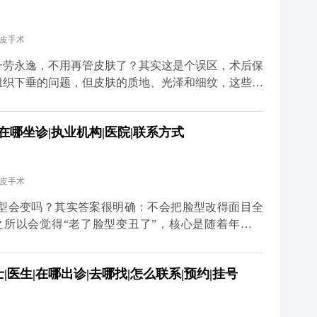
就算打了除皱针，也需要自己多注意收敛。还有一点很
状态调整保养方案。拉皮从来不是抗衰的终点，只是帮
拉皮手术
健康生活习惯，才是维持年轻态的核心。你对皮肤用
多关于MCR复合提升术的问题，可以去官方媒体平台
一劳永逸，不用再管皮肤了？其实这是个误区，术后保
详细了解。
组织下垂的问题，但皮肤的质地、光泽和细纹，这些细
部组织复位到好的状态，但皮肤的自然衰老过程并没有
薄、胶原流失的情况，这就需要日常做好维护。建议大
在哪坐诊|执业机构|医院|联系方式
防晒，要是皮肤含水量不够，也可以在医生指导下配合
 另外，动态纹的管理也不能忽视。皱眉、大笑带来的
医生评估后打除皱针，能放松肌肉，延缓静态纹出现。
拉皮手术
你搭好紧致的框架，后续的保养就是填想知道更多关于
体平台（公众号、百家号、小红薯）预约面诊，详细了
型会变吗？其实答案很明确：不会把脸型改得面目全
更久。
之所以会觉得“老了脸型变丑了”，核心是随着年龄增
肌往下掉、法令纹变深、下颌线模糊，看起来脸变宽变
组织复位到年轻时的位置，让松弛的轮廓重新变紧致。
医生|在哪出诊|去哪找|怎么联系|预约|挂号
些深层组织复位固定，再去掉多余的松弛皮肤。术后你
利落，看起来更精神。当然，如果术前本身有轻微的面
心原则是尊重你的原生面部结构。记住，拉皮是“还原