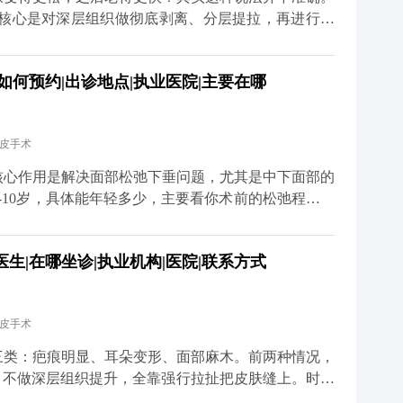
、百家号、小红薯）预约面诊，详细了解。
，核心是对深层组织做彻底剥离、分层提拉，再进行复
过程是让组织在稳定的位置上重新贴合，效果很扎实，
衰老。 真正会让人觉得“反弹快、老得更快”的，其实
如何预约|出诊地点|执业医院|主要在哪
处理深层组织。这种手术的效果本身就不持久，很快就
的错觉。 其实拉皮更像是给衰老进程按了一次“暂停
的组织会在更年轻的位置上，按照自然的衰老速度慢慢
拉皮手术
看起来更紧致、更年轻。 当然了，拉皮也不是一劳永
好皮肤护理、控制夸张表情、保持健康作息。毕竟手术
核心作用是解决面部松弛下垂问题，尤其是中下面部的
这些细节，还需要靠日常维护来配合。 想知道更多关
-10岁，具体能年轻多少，主要看你术前的松弛程度、
媒体平台（公众号、百家号、小红薯）预约面诊，详细
举个例子，之前有位50岁的求美者，她皮肤弹性还不
完拉皮手术后，下垂的组织复位了，下颌线变得清晰紧
生|在哪坐诊|执业机构|医院|联系方式
大家要清楚，拉皮不是“换脸”，它不会改变你的五官基
像是给下垂的组织做一次“复位”，让它们回到该在的位
能做好保养，比如坚持防晒、保湿，配合适度的抗衰护
拉皮手术
道更多关于MCR复合提升术的问题，可以去官方媒体
诊，详细了解。
三类：疤痕明显、耳朵变形、面部麻木。前两种情况，
，不做深层组织提升，全靠强行拉扯把皮肤缝上。时间
慢慢就会出现疤痕变宽、耳朵变形的问题。 但正规的