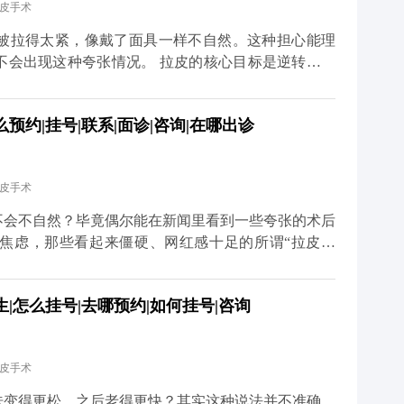
拉皮手术
找回曾经的自己。 想知道更多关于MCR复合提升术的
家号、小红薯）预约面诊，详细了解。
被拉得太紧，像戴了面具一样不自然。这种担心能理
不会出现这种夸张情况。 拉皮的核心目标是逆转皮肤
态，而不是盲目地“往上提”。比如MCR复合提升术
拉皮肤，还会对深层的筋膜和脂肪垫进行复位，让整个
约|挂号|联系|面诊|咨询|在哪出诊
会出现“吊梢眼”“脸绷得发亮”的情况，反而会让轮廓
医生的审美和技术很关键。我们会根据每个人的面部骨
切除皮肤或过度提升。术后初期可能会有轻微的紧绷
拉皮手术
完全恢复自如。与其担心效果夸张，不如多花时间筛选
老”，不是“改造容貌”。 想知道更多关于MCR复合
不会不自然？毕竟偶尔能在新闻里看到一些夸张的术后
众号、百家号、小红薯）预约面诊，详细了解。
焦虑，那些看起来僵硬、网红感十足的所谓“拉皮效
操作方式不正规，要么是过度追求“提升感”，忽略了
，核心是帮面部恢复年轻时候的状态，而不是把你改成
|怎么挂号|去哪预约|如何挂号|咨询
是通过精准剥离，把下垂的软组织放回原本的位置，再
意保护表情肌，毕竟笑容、皱眉这些自然神态不能受影
恢复会慢慢软化，轮廓也会越来越自然。所以想做拉皮
拉皮手术
而是找正规机构和有经验的医生。好的拉皮效果，应该
这才是理想的状态。 想知道更多关于MCR复合提升
肤变得更松，之后老得更快？其实这种说法并不准确。