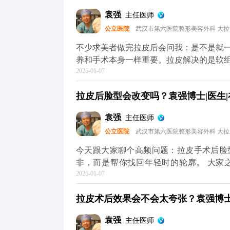
然，但过度夸张的表情会反复牵拉皮肤，
袁强
主任医师
重要，要定期回访医生，根据皮肤的恢复
公立医院
武汉市第六医院整形美容外科 大
你把皮肤状态拉回一个好的起点，后续的
心，它自然会给你好的反馈。 想知道更
不少求美者做完拉皮后会问我：是不是就
（公众号、百家号、小红薯）预约面诊，
养和手术本身一样重要。拉皮解决的是软
2026-01-07
节同样影响年轻感。 手术能帮我们把面
停止。比如术后皮肤可能会出现角质层变
拉皮后脸型会改变吗？袁强博士|医生|
家术后用温和的护肤品，重点做好保湿和
水光针这类轻医美项目，提升皮肤弹性。
袁强
主任医师
动态纹，时间久了会变成静态纹。定期在
公立医院
武汉市第六医院整形美容外科 大
其实拉皮更像是抗衰的“基础工程”，帮
MCR复合提升术的问题，可以去官方媒
今天跟大家聊个高频问题：拉皮手术后脸
解。充细节，这样才能让年轻状态维持得
非，而是帮你找回年轻时的轮廓。 大家
2026-01-07
长，面部软组织会慢慢下移——比如苹果
垮。拉皮手术的作用，就是把这些移位的
拉皮术后效果会不会太夸张？袁强博士|
就像我做拉皮时，会通过精准剥离后把这
还是你，只是脸上的垮感消失了，线条更
袁强
主任医师
部不对称，我们会在复位时做微调，但核