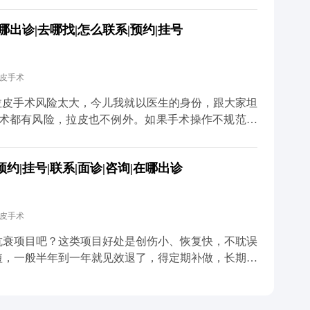
膜提升，再配合减张缝合，让组织在复位后的位置自然
出诊|去哪找|怎么联系|预约|挂号
能最大程度避免疤痕和耳朵变形的问题。 至于面部麻
，手术中难免会碰到一些细小的神经末梢，术后短期内
内就会慢慢恢复。只要医生操作规范，避开重要神经，
拉皮手术
总结下来就是，拉皮的后遗症大多和手术方式不规范有
 想知道更多关于MCR复合提升术的问题，可以去官
拉皮手术风险太大，今儿我就以医生的身份，跟大家坦
预约面诊，详细了解。
手术都有风险，拉皮也不例外。如果手术操作不规范，
的还可能损伤神经。比如有些朋友做完后耳朵变形、疤
只做表面功夫，单纯把皮肤拉紧，没处理深层组织，强
|挂号|联系|面诊|咨询|在哪出诊
大家也不用过度恐慌，在正规医院找经验丰富的医生操
CR复合提升术时，就会凭着精准的解剖知识避开重要
的创伤。还会注意保护面部主要神经分支，避免不必要
拉皮手术
是最关键的一步，就是选对正规医院和靠谱医生，这是
升术的问题，可以去官方媒体平台（公众号、百家号、
抗衰项目吧？这类项目好处是创伤小、恢复快，不耽误
短，一般半年到一年就见效退了，得定期补做，长期算
，它不是只把表面皮肤拉紧那么简单，核心是通过深层
垂的问题。正因为是深层调整，效果才扎实，一般能维
在多个层次做复位固定，让下垂的组织在新的位置上稳稳