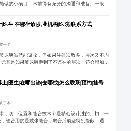
到随做的小项目，术前得有充分的沟通和准备。一般建
才有足够的时间了解你的面部情况、需求，帮你设计个
一段恢复期，要是你有重要的社交活动或者工作安排，
医生|在哪坐诊|执业机构|医院|联系方式
要行程冲突。另外，手术前还得做一些必要的体检，确
。 最后，医生的排期也是个重要因素。靠谱的医生手
等太久。建议大家只要有初步想法，就可以先过来咨
拉皮手术
道更多关于MCR复合提升术的问题，可以去官方媒体
诊，详细了解。
 玻尿酸虽然能吸收，但如果注射次数多，层次又不均
。尤其是如果玻尿酸跑到了不该在的层次，还会增加手
术前先面诊检查，看看面部玻尿酸的分布情况。如果有
部状态恢复稳定了再做拉皮。这样既能保证手术安全，
|医生|在哪出诊|去哪找|怎么联系|预约|挂号
拉皮和填充并不冲突，关键是要找对时间、用对方式，
更多关于MCR复合提升术的问题，可以去官方媒体平
，详细了解。
拉皮手术
升术，切口位置和缝合技术都是精心设计过的。切口一
处，缝合用的是减张缝合，愈合后痕迹特别隐蔽，通常
的耳朵变形，只要操作规范，这种情况很少出现。 当