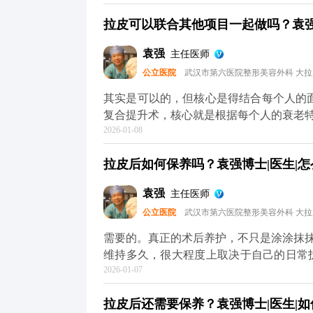
然，愈合效果不只是医生技术的事，术后
拉皮可以联合其他项目一起做吗？袁强博
物、海鲜和牛羊肉这些“发物”也先忌口，
做跑步、游泳、力量训练这些剧烈运动，避免影响伤口愈合。 
袁强
主任医师
护理，拉皮切口愈合大多都很理想，不用过
公立医院
武汉市第六医院整形美容外科 大
可以去官方媒体平台（公众号、百家号、
其实是可以的，但核心是得结合每个人的面部情
复合提升术，核心就是根据每个人的衰老
2026-01-08
很多人眼周问题也很明显，比如上眼皮松
够全面了。 所以要是眼周问题突出，拉皮的时候可以考虑联合提眉、双眼皮或者祛眼袋手术。
拉皮后如何保养吗？袁强博士|医生|怎
比如提眉能顺便改善眉形和上眼皮松弛，
适合皮肤也松的。至于是不是要一起做，得看具
袁强
主任医师
议，要是时间充裕，分阶段做会更稳妥。
公立医院
武汉市第六医院整形美容外科 大
半年左右），再针对性调整眼周，这样最终
术的问题，可以去官方媒体平台（公众号
需要的。真正的术后养护，不只是涂涂抹
维持多久，很大程度上取决于自己的日常
2026-01-07
是皮肤老化的头号元凶，术后如果不做好
皮肤提前松弛。还有作息和饮食，长期熬
拉皮后还需要保养？袁强博士|医生|如
容易暗沉，还可能让松弛问题复发。 另