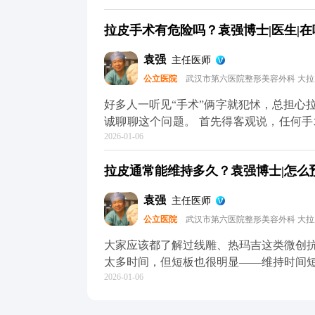
拉皮手术完全不是这样，核心是做深层筋
拉皮手术有危险吗？袁强博士|医生|在哪
贴合，不会强行拉扯切口和耳朵，这样就
木，大家可以放心，面部神经本来就丰富
袁强
主任医师
可能会有麻木感，但这种感觉一般三个月
公立医院
武汉市第六医院整形美容外科 大
这种暂时性的不适完全是可以接受的。 
关，选对医生和手术方案，就能有效规避。
好多人一听见“手术”俩字就犯怵，总担心
方媒体平台（公众号、百家号、小红薯）
诚聊聊这个问题。 首先得客观说，任何
2026-01-06
确实可能出现血肿、皮肤凹凸不平，严重
痕特别明显，多半是碰到了“假拉皮”——
拉皮通常能维持多久？袁强博士|怎么预约
行拉扯皮肤缝合，自然容易出问题。 但
作，这些风险都是能控制的。比如在做M
袁强
主任医师
神经，做分层减张缝合，尽量减少对组织
公立医院
武汉市第六医院整形美容外科 大
的损伤。 所以说，想做拉皮，第一步也
降低风险的想知道更多关于MCR复合提
大家应该都了解过线雕、热玛吉这类微创
小红薯）预约面诊，详细了解。核心。
太多时间，但短板也很明显——维持时间
2026-01-06
下来花费也不少。 拉皮手术就不一样了
筋膜的剥离和提升，从根儿上解决组织下
持8-10年。就像MCR复合提升术，会