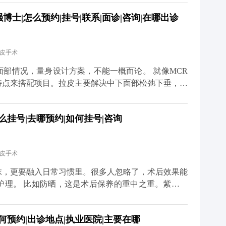
护理也很关键。术后两三周内尽量别抽烟喝酒，辛辣食
士|怎么预约|挂号|联系|面诊|咨询|在哪出诊
饮食清淡软烂一些。出院后可以散散步，但一个月内别
总的来说，只要选对医生、做好
度焦虑。 想知道更多关于MCR复合提升术的问题，
拉皮手术
小红薯）预约面诊，详细了解。
况，量身设计方案，不能一概而论。 就像MCR
特点来搭配项目。拉皮主要解决中下面部松弛下垂，但
、眼角往下掉，或者眼袋突出，这种时候单做拉皮就不
么挂号|去哪预约|如何挂号|咨询
祛眼袋分内路和外路，内路适合单纯脂肪膨出的，外路
体的面部条件和想要的效果。 不过有个小建
先做拉皮把整体轮廓提上来，等面部状态稳定了（大概
拉皮手术
效果会更协调自然。 想知道更多关于MCR复合提升
、百家号、小红薯）预约面诊，详细了解。
抹，更要融入日常习惯里。很多人忽略了，术后效果能
护理。 比如防晒，这是术后保养的重中之重。紫外线
防晒，不仅容易出现色素沉着，还会加速胶原分解，让
夜、吃太多甜食，会让皮肤炎症加重、氧化加快，不仅
何预约|出诊地点|执业医院|主要在哪
外，表情管理也很关键。虽然术后表情会慢慢恢复自