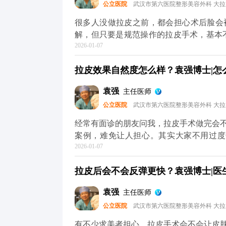
公立医院
武汉市第六医院整形美容外科 大
年轻轮廓”，不是“重塑脸型”，目的是让你
问题，可以去官方媒体平台（公众号、百
很多人没做拉皮之前，都会担心术后脸会
解，但只要是规范操作的拉皮手术，基本
2026-01-07
松弛下垂，让面部线条回到年轻时的紧致状
中，就会做多层次的精细化处理，不只是
拉皮效果自然度怎么样？袁强博士|怎么预
面部组织协调回归原位。这样操作下来，不
更清晰，神态更柔和。 效果自然与否，
袁强
主任医师
骼和软组织情况做个性化方案，避免过度
公立医院
武汉市第六医院整形美容外科 大
感，一般一两周就会慢慢适应，表情也能
正规医院和医生，毕竟拉皮的本质是“修复衰
经常有面诊的朋友问我，拉皮手术做完会
提升术的问题，可以去官方媒体平台（公
案例，难免让人担心。其实大家不用过度
2026-01-07
果”，大多不是规范手术的问题——要么是
面部本身的结构平衡。 正规的拉皮手术
拉皮后会不会反弹更快？袁强博士|医生
另一个人。就比如MCR复合提升术，就
去掉多余的松弛皮肤。整个过程会特别注
袁强
主任医师
响。 术后初期有点肿胀是正常的，随着
公立医院
武汉市第六医院整形美容外科 大
的朋友，重点不是纠结“会不会不自然”，
是别人觉得你年轻了，但说不出哪里变了，
有不少求美者担心，拉皮手术会不会让皮