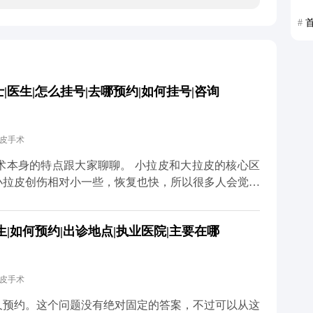
#
医生|怎么挂号|去哪预约|如何挂号|咨询
拉皮手术
大家聊聊。 小拉皮和大拉皮的核心区
小拉皮创伤相对小一些，恢复也快，所以很多人会觉得
大小完全决定的，更多是看个人耐受力、术中麻醉效果
|如何预约|出诊地点|执业医院|主要在哪
药物和物理方式缓解。我都会跟患者交代，术后多休
不用因为怕疼就纠结选哪种
预期效果，选适合自己的方案才对。 想知道更多关于
拉皮手术
体平台（公众号、百家号、小红薯）预约面诊，详细了
久预约。这个问题没有绝对固定的答案，不过可以从这