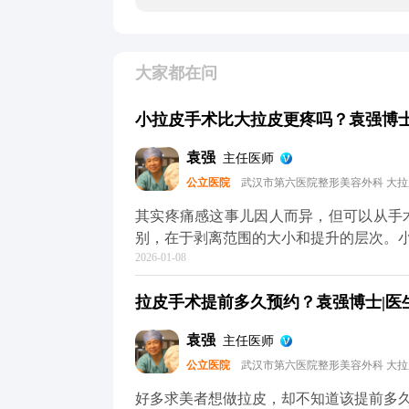
大家都在问
小拉皮手术比大拉皮更疼吗？袁强博士|
袁强
主任医师
公立医院
武汉市第六医院整形美容外科 大
其实疼痛感这事儿因人而异，但可以从手术本身的特点跟
别，在于剥离范围的大小和提升的层次。
2026-01-08
做小拉皮更轻松。但疼痛感真不是由手术
和术后护理。 不管是小拉皮还是大拉皮，术中都会用麻醉，手术过程中是完全不疼的。术后的
拉皮手术提前多久预约？袁强博士|医生
疼痛感主要集中在恢复初期，但可以通过
息、按时吃药、避免剧烈活动，这样疼痛感会明显减轻。 所以大家
袁强
主任医师
术式，关键还是要根据自己的衰老程度和
公立医院
武汉市第六医院整形美容外科 大
MCR复合提升术的问题，可以去官方媒
解。
好多求美者想做拉皮，却不知道该提前多