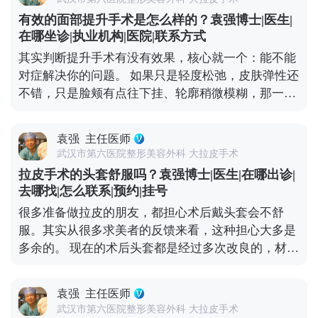
术，针对嘴角和口角囊袋区域会做精细处理，能让嘴
有效的面部提升手术是怎么样的？袁强博士|医生|
角恢复微微上扬的状态，还不会影响表情自然度。 这
在哪坐诊|执业机构|医院|联系方式
里要重点说下，嘴角周围的神经和肌肉特别丰富，稍
其实判断提升手术有没有效果，核心就一个：能不能
微处理不当就可能影响表情自然度，所以找对医生很
对症解决你的问题。 如果只是轻度松弛，皮肤弹性还
关键——一定要选对脸部解剖结构熟悉的医生，面诊
不错，只是脸颊有点往下挂、轮廓稍微模糊，那一些
时多沟通自己想要的自然效果。 想知道更多关于
光电项目，或者线雕都可以改善。 但如果已经是中重
MCR复合提升术的问题，可以去官方媒体平台（公众
度下垂，比如出现“羊腮”、下颌缘被肉遮住，甚至法
号、百家号、小红薯）预约面诊，详细了解。
袁强
主任医师
令纹深到显老，可能就得选拉皮手术了。拉皮是通过
武汉市第六医院整形美容外科 大拉皮手术
手术提升深层组织，效果更彻底，维持时间也更长。
拉皮手术的头套舒服吗？袁强博士|医生|在哪出诊|
像MCR复合提升术这种正规术式，在传统拉皮的基础
去哪找|怎么联系|预约|挂号
上优化了层次分离和固定方式，适合对效果要求高、
很多准备做拉皮的朋友，都担心术后戴头套会不舒
又希望恢复自然的朋友。最后提醒下，不管选哪种，
服。其实从很多求美者的反馈来看，这种担心大多是
一定要找正规医院的经验丰富的医生，面诊时把需求
多余的。 现在的术后头套都是经过多次改良的，材质
说清楚，多看看相似案例，这样才能保证效果。 想知
是医用级的柔软面料，透气不闷，而且是按人脸型剪
道更多关于MCR复合提升术的问题，可以去官方媒体
裁的，贴合度很高，不会有勒得喘不过气的感觉。不
平台（公众号、百家号、小红薯）预约面诊，详细了
袁强
主任医师
少人戴个两三天就适应了，甚至睡觉时都能忽略它的
解。
武汉市第六医院整形美容外科 大拉皮手术