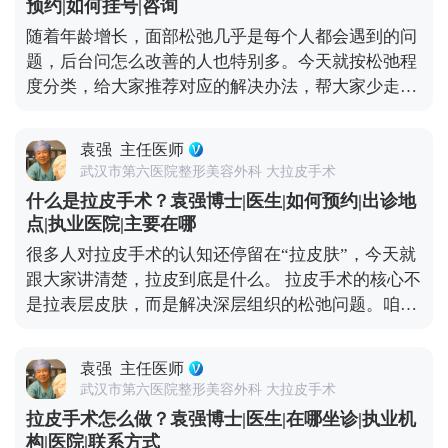
预约|如何挂号|咨询
表层皮肤，没处理深层组织导致的。像MCR复合提升
MCR复合提升术的问题，可以去官方媒体平台（公众
随着年龄增长，面部松弛几乎是每个人都会遇到的问
术这样的正规拉皮，都会分层处理，皮肤、筋膜、脂
号、百家号、小红薯）预约面诊，详细了解。
题，后台问怎么改善的人也特别多。今天就按松弛程
肪、肌肉这些层次都要精细剥离再复位，就是为了避
度分类，给大家推荐对应的解决办法，帮大家少走弯
免这种不自然的状态。 疤痕问题也不用过度担心。现
路。 如果是轻度松弛，比如只是感觉皮肤没那么紧
在都用减张缝合技术，切口选在发际线、耳后这些隐
致，有少量细纹，没出现明显下垂，优先选非手术方
蔽位置，术后1-3个月疤痕会慢慢淡化，基本看不出
袁强
主任医师
式。像光电、超声刀这些，能刺激皮肤胶原再生，让
来，也不会因为拉扯让耳朵变形。至于五官变形、表
武汉市第六医院整形美容外科 大拉皮手术
皮肤变紧致；线雕则是通过物理提拉，即时改善轻微
情丧失，核心是提拉方向和神经保护的问题，我临床
什么是拉皮手术？袁强博士|医生|如何预约|出诊地
下垂，这些方法创伤小、恢复快，不影响正常生活。
比较习惯用多矢量提升的方式，结合对解剖结构的熟
点|执业医院|主要在哪
如果是中度松弛，比如苹果肌开始下垂、法令纹明
悉度，尽量避开重要神经，保证术后表情自然。 说到
很多人对拉皮手术的认知还停留在“拉皮肤”，今天就
显、眼角有轻微耷拉，非手术方式效果有限，就可以
底，拉皮的安全和效果，核心还是看医生的技术和经
跟大家讲清楚，拉皮到底是什么。 拉皮手术的核心不
考虑拉皮手术，比如MCR复合提升术，能精准解决局
验。选对人，才能真正实现自然持久的年轻化。 想知
是拉表层皮肤，而是解决深层组织的松弛问题。咱们
部下垂问题。 如果是重度松弛，比如面部组织明显下
道更多关于MCR复合提升术的问题，可以去官方媒体
随着年龄增长，皮肤里的胶原蛋白会流失，深层的筋
垂、下颌线模糊不清、颈部皮肤也跟着松弛，依旧需
平台（公众号、百家号、小红薯）预约面诊，详细了
膜和肌肉也会松弛下垂，这才是皱纹、脸垮的根源。
要传统拉皮手术了。它能深层提拉筋膜和肌肉，从根
解。
袁强
主任医师
它的原理很简单：就拿MCR复合提升术来说，就是通
源上解决松弛问题，效果也更持久。 另外提醒大家，
武汉市第六医院整形美容外科 大拉皮手术
过隐蔽的切口，把面部皮肤和深层组织分离开，然后
日常护肤、坚持防晒、健康饮食和适度运动，能延缓
拉皮手术怎么做？袁强博士|医生|在哪坐诊|执业机
对松弛的筋膜、肌肉进行提拉、复位、收紧，再把多
皮肤松弛的速度。改善松弛没有统一答案，关键是先
构|医院|联系方式