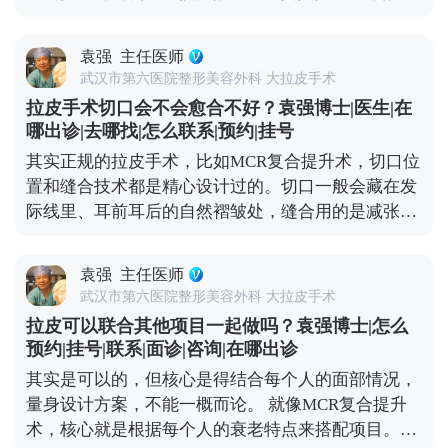
到了不该在的层次，还会增加手术的复杂度。 所以我
要有初步想法，就可以先过来咨询，给自己和医生都
一般建议，拉皮手术前先面诊检查，看看面部玻尿酸
留足准备时间。 想知道更多关于MCR复合提升术的
袁强
主任医师
的分布情况。如果有必要，就先把多余的玻尿酸溶解
问题，可以去官方媒体平台（公众号、百家号、小红
武汉市第六医院整形美容外科 大拉皮手术
掉，等面部状态恢复稳定了再做拉皮。这样既能保证
薯）预约面诊，详细了解。
拉皮手术切口会不会愈合不好？袁强博士|医生|在
手术安全，也能让提升效果更精准、更持久。 其实拉
哪出诊|去哪找|怎么联系|预约|挂号
皮和填充并不冲突，关键是要找对时间、用对方式，
其实正规的拉皮手术，比如MCR复合提升术，切口位
才能真正达到面部年轻化的效果。 想知道更多关于
置和缝合技术都是精心设计过的。切口一般会藏在发
MCR复合提升术的问题，可以去官方媒体平台（公众
际线里、耳前耳后的自然褶皱处，缝合用的是减张缝
号、百家号、小红薯）预约面诊，详细了解。
合，愈合后痕迹特别隐蔽，通常1-3个月就基本看不
出来了。至于大家担心的耳朵变形，只要操作规范，
袁强
主任医师
这种情况很少出现。 当然，愈合效果不只是医生技术
武汉市第六医院整形美容外科 大拉皮手术
的事，术后护理也很关键。术后两三周内尽量别抽烟
拉皮可以联合其他项目一起做吗？袁强博士|怎么
喝酒，辛辣食物、海鲜和牛羊肉这些“发物”也先忌
预约|挂号|联系|面诊|咨询|在哪出诊
口，饮食清淡软烂一些。出院后可以散散步，但一个
其实是可以的，但核心是得结合每个人的面部情况，
月内别做跑步、游泳、力量训练这些剧烈运动，避免
量身设计方案，不能一概而论。 就像MCR复合提升
影响伤口愈合。 总的来说，只要选对医生、做好护
术，核心就是根据每个人的衰老特点来搭配项目。拉
理，拉皮切口愈合大多都很理想，不用过度焦虑。 想