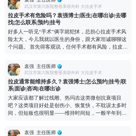
朵变形的问题。 但正规的拉皮手术完全不是这样，核
术的问题，可以去官方媒体平台（公众号、百家号、
武汉市第六医院整形美容外科 大拉皮手术
心是做深层筋膜提升，再配合减张缝合，让组织在复
小红薯）预约面诊，详细了解。
拉皮手术有危险吗？袁强博士|医生|在哪出诊|去哪
位后的位置自然贴合，不会强行拉扯切口和耳朵，这
找|怎么联系|预约|挂号
样就能最大程度避免疤痕和耳朵变形的问题。 至于面
好多人一听见“手术”俩字就犯怵，总担心拉皮手术风
部麻木，大家可以放心，面部神经本来就丰富，手术
险太大，今儿我就以医生的身份，跟大家坦诚聊聊这
中难免会碰到一些细小的神经末梢，术后短期内可能
个问题。 首先得客观说，任何手术都有风险，拉皮也
会有麻木感，但这种感觉一般三个月内就会慢慢恢
不例外。如果手术操作不规范，确实可能出现血肿、
复。只要医生操作规范，避开重要神经，这种暂时性
皮肤凹凸不平，严重的还可能损伤神经。比如有些朋
的不适完全是可以接受的。 总结下来就是，拉皮的后
袁强
主任医师
友做完后耳朵变形、疤痕特别明显，多半是碰到
遗症大多和手术方式不规范有关，选对医生和手术方
武汉市第六医院整形美容外科 大拉皮手术
了“假拉皮”——只做表面功夫，单纯把皮肤拉紧，没
案，就能有效规避。 想知道更多关于MCR复合提升
拉皮通常能维持多久？袁强博士|怎么预约|挂号|联
处理深层组织，强行拉扯皮肤缝合，自然容易出问
术的问题，可以去官方媒体平台（公众号、百家号、
系|面诊|咨询|在哪出诊
题。 但大家也不用过度恐慌，在正规医院找经验丰富
小红薯）预约面诊，详细了解。
大家应该都了解过线雕、热玛吉这类微创抗衰项目
的医生操作，这些风险都是能控制的。比如在做MCR
吧？这类项目好处是创伤小、恢复快，不耽误太多时
复合提升术时，就会凭着精准的解剖知识避开重要神
间，但短板也很明显——维持时间短，一般半年到一
经，做分层减张缝合，尽量减少对组织的创伤。还会
年就见效退了，得定期补做，长期算下来花费也不
注意保护面部主要神经分支，避免不必要的损伤。 所
少。 拉皮手术就不一样了，它不是只把表面皮肤拉紧
以说，想做拉皮，第一步也是最关键的一步，就是选
袁强
主任医师
那么简单，核心是通过深层筋膜的剥离和提升，从根