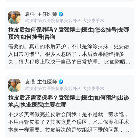
皮主要解决中下面部松弛下垂，但很多人眼周问题也
知道更多关于MCR复合提升术的问题，可以去官方媒
很明显，比如上眼皮松、眼角往下掉，或者眼袋突
体平台（公众号、百家号、小红薯）预约面诊，详细
袁强
主任医师
出，这种时候单做拉皮就不够全面了。 所以要是眼周
了解。
武汉市第六医院整形美容外科 大拉皮手术
问题突出，拉皮的时候可以考虑联合提眉、双眼皮或
拉皮后如何保养吗？袁强博士|医生|怎么挂号|去哪
者祛眼袋手术。比如提眉能顺便改善眉形和上眼皮松
预约|如何挂号|咨询
弛，祛眼袋分内路和外路，内路适合单纯脂肪膨出
需要的。真正的术后养护，不只是涂涂抹抹，更要融
的，外路适合皮肤也松的。至于是不是要一起做，得
入日常习惯里。很多人忽略了，术后效果能维持多
看具体的面部条件和想要的效果。 不过有个小建议，
久，很大程度上取决于自己的日常护理。 比如防晒，
要是时间充裕，分阶段做会更稳妥。先做拉皮把整体
这是术后保养的重中之重。紫外线是皮肤老化的头号
轮廓提上来，等面部状态稳定了（大概半年左右），
元凶，术后如果不做好防晒，不仅容易出现色素沉
再针对性调整眼周，这样最终效果会更协调自然。 想
袁强
主任医师
着，还会加速胶原分解，让皮肤提前松弛。还有作息
知道更多关于MCR复合提升术的问题，可以去官方媒
武汉市第六医院整形美容外科 大拉皮手术
和饮食，长期熬夜、吃太多甜食，会让皮肤炎症加
体平台（公众号、百家号、小红薯）预约面诊，详细
拉皮后还需要保养？袁强博士|医生|如何预约|出诊
重、氧化加快，不仅容易暗沉，还可能让松弛问题复
了解。
地点|执业医院|主要在哪
发。 另外，表情管理也很关键。虽然术后表情会慢慢
不少求美者做完拉皮后会问我：是不是就一劳永逸，
恢复自然，但过度夸张的表情会反复牵拉皮肤，就算
不用再管皮肤了？其实这是个误区，术后保养和手术
打了除皱针，也需要自己多注意收敛。还有一点很重
本身一样重要。拉皮解决的是软组织下垂的问题，但
要，要定期回访医生，根据皮肤的恢复状态调整保养
皮肤的质地、光泽和细纹，这些细节同样影响年轻