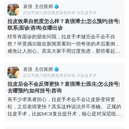
条回到年轻时的紧致状态，而不是盲目地“往上提”。
是“重塑脸型”，目的是让你找回曾经的自己。 想知道
袁强
主任医师
比如MCR复合提升术中，就会做多层次的精细化处
更多关于MCR复合提升术的问题，可以去官方媒体平
武汉市第六医院整形美容外科 大拉皮手术
理，不只是拉皮肤，还会对深层的筋膜和脂肪垫进行
台（公众号、百家号、小红薯）预约面诊，详细了
拉皮效果自然度怎么样？袁强博士|怎么预约|挂号|
复位，让整个面部组织协调回归原位。这样操作下
解。
联系|面诊|咨询|在哪出诊
来，不会出现“吊梢眼”“脸绷得发亮”的情况，反而会
经常有面诊的朋友问我，拉皮手术做完会不会不自
让轮廓更清晰，神态更柔和。 效果自然与否，医生的
然？毕竟偶尔能在新闻里看到一些夸张的术后案例，
审美和技术很关键。我们会根据每个人的面部骨骼和
难免让人担心。其实大家不用过度焦虑，那些看起来
软组织情况做个性化方案，避免过度切除皮肤或过度
僵硬、网红感十足的所谓“拉皮效果”，大多不是规范
提升。术后初期可能会有轻微的紧绷感，一般一两周
手术的问题——要么是操作方式不正规，要么是过度
就会慢慢适应，表情也能完全恢复自如。与其担心效
袁强
主任医师
追求“提升感”，忽略了面部本身的结构平衡。 正规的
果夸张，不如多花时间筛选正规医院和医生，毕竟拉
武汉市第六医院整形美容外科 大拉皮手术
拉皮手术，核心是帮面部恢复年轻时候的状态，而不
皮的本质是“修复衰老”，不是“改造容貌”。 想知道更
拉皮后会不会反弹更快？袁强博士|医生|怎么挂号|
是把你改成另一个人。就比如MCR复合提升术，就是
多关于MCR复合提升术的问题，可以去官方媒体平台
去哪预约|如何挂号|咨询
通过精准剥离，把下垂的软组织放回原本的位置，再
（公众号、百家号、小红薯）预约面诊，详细了解。
有不少求美者担心，拉皮手术会不会让皮肤变得更
去掉多余的松弛皮肤。整个过程会特别注意保护表情
松，之后老得更快？其实这种说法并不准确。 正规的
肌，毕竟笑容、皱眉这些自然神态不能受影响。 术后
拉皮手术，比如MCR复合提升术，核心是对深层组织
初期有点肿胀是正常的，随着恢复会慢慢软化，轮廓
做彻底剥离、分层提拉，再进行复位固定，最后去掉
也会越来越自然。所以想做拉皮的朋友，重点不是纠
多余的松弛皮肤。整个过程是让组织在稳定的位置上