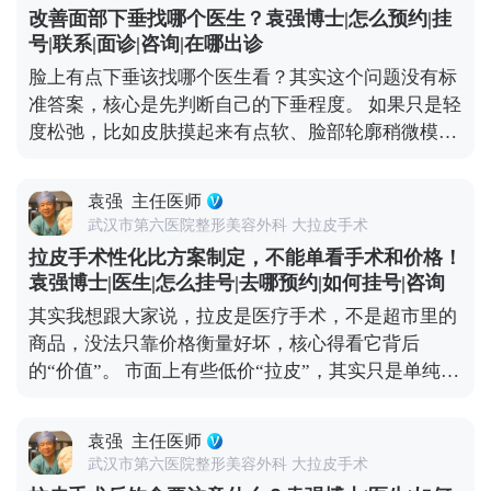
存在。 戴头套可不是多余的步骤，核心作用是帮面部
改善面部下垂找哪个医生？袁强博士|怎么预约|挂
组织更好地贴合骨骼、减轻肿胀，还能促进伤口愈
号|联系|面诊|咨询|在哪出诊
合。一般建议术后前两周尽量24小时佩戴，之后一个
脸上有点下垂该找哪个医生看？其实这个问题没有标
月里，根据恢复情况白天或晚上适当戴就行，具体时
准答案，核心是先判断自己的下垂程度。 如果只是轻
间我都会根据每个人的恢复进度单独建议。 所以大家
度松弛，比如皮肤摸起来有点软、脸部轮廓稍微模
不用纠结戴头套这件事，它不是负担，反而能帮你更
糊，不用急着做手术。一些光电项目，或者线雕，效
快恢复到理想状态。 想知道更多关于MCR复合提升
果就挺对症的。在北京选这类项目，重点看机构是否
术的问题，可以去官方媒体平台（公众号、百家号、
袁强
主任医师
正规、设备有没有资质，皮肤科或美容科的医生只要
小红薯）预约面诊，详细了解。
武汉市第六医院整形美容外科 大拉皮手术
经验够，基本都能操作。 但如果是中重度下垂，比如
拉皮手术性化比方案制定，不能单看手术和价格！
法令纹深到卡粉、下颌缘完全模糊，甚至脸颊肉往下
袁强博士|医生|怎么挂号|去哪预约|如何挂号|咨询
坠，可能就得考虑拉皮手术了。北京能做拉皮的医生
其实我想跟大家说，拉皮是医疗手术，不是超市里的
不少，但一定要选专攻面部年轻化的整形外科医生，
商品，没法只靠价格衡量好坏，核心得看它背后
这类医生对脸部组织层次更熟悉，效果和恢复都更有
的“价值”。 市面上有些低价“拉皮”，其实只是单纯提
保障。 另外，现在有MCR复合提升术这种正规改良
拉表层皮肤，根本不做深层组织复位。这种手术看着
术式，结合了深层提升和精细缝合，适合想明显改善
便宜，但效果维持时间短，大概率1-2年就会反弹，
又怕留痕的朋友。不管选哪种方式，建议大家面诊时
袁强
主任医师
还容易出现皮肉分离、疤痕明显、表情僵硬这些问
多问两句，看看和自己情况相似的案例，把风险和恢
武汉市第六医院整形美容外科 大拉皮手术
题，后期修复反而要花更多钱。 真正靠谱的拉皮手
复周期问清楚，再做决定。 想知道更多关于MCR复