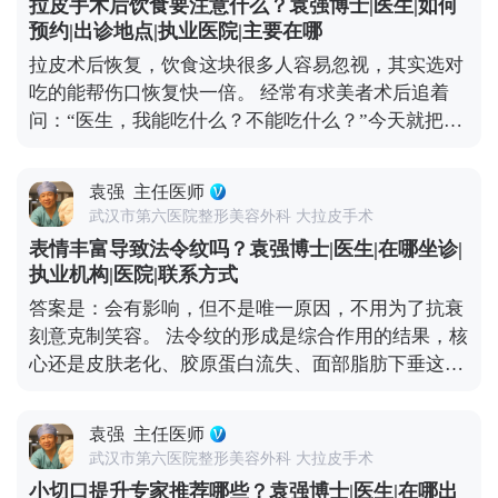
拉皮手术后饮食要注意什么？袁强博士|医生|如何
术，是个精细活。需要医生对皮肤、筋膜、脂肪等不
合提升术的问题，可以去官方媒体平台（公众号、百
预约|出诊地点|执业医院|主要在哪
同层次做精准剥离、复位、提升和固定，操作复杂，
家号、小红薯）预约面诊，详细了解。
拉皮术后恢复，饮食这块很多人容易忽视，其实选对
对医生的技术和经验要求极高，价格自然会高一些。
吃的能帮伤口恢复快一倍。 经常有求美者术后追着
但这种手术的效果更自然，维持时间也长，一般能到
问：“医生，我能吃什么？不能吃什么？”今天就把饮
8-10年，从长期来看反而更划算。 现在专业医生都讲
食注意事项说清楚。 术后初期建议以清淡、易消化的
究个性化定制，会根据你的松弛程度、面部结构、审
食物为主，比如小米粥、蒸鸡蛋羹、蔬菜瘦肉汤，这
美需求设计方案，而不是流水线操作。做医美不是为
袁强
主任医师
些食物不会给肠胃添负担，也能保证基础营养。一定
了图便宜，而是为了让自己变得更好。选一位靠谱的
武汉市第六医院整形美容外科 大拉皮手术
要避开辛辣、刺激、油腻的食物，比如火锅、烧烤、
医生，做一个适合自己的方案，才是对自己最负责任
表情丰富导致法令纹吗？袁强博士|医生|在哪坐诊|
辣椒这些，容易刺激血管扩张，影响伤口愈合，甚至
的投资。 想知道更多关于MCR复合提升术的问题，
执业机构|医院|联系方式
引发炎症。 另外要重点补充两类营养：优质蛋白质和
可以去官方媒体平台（公众号、百家号、小红薯）预
答案是：会有影响，但不是唯一原因，不用为了抗衰
维生素C。蛋白质是组织修复的基础，像鱼肉、去皮
约面诊，详细了解。
刻意克制笑容。 法令纹的形成是综合作用的结果，核
鸡肉、豆制品、牛奶都可以多吃点；维生素C能促进
心还是皮肤老化、胶原蛋白流失、面部脂肪下垂这些
胶原蛋白合成，帮助皮肤恢复弹性，新鲜的水果蔬菜
因素。而大笑、皱眉这类频繁的表情肌收缩，会加速
比如橙子、猕猴桃、西兰花、番茄都很合适。 还有两
局部皮肤折叠，先形成动态纹——就是做表情时才出
个禁忌要记牢：术后1个月内别饮酒、别吸烟，酒精
袁强
主任医师
现的纹路，时间久了，皮肤弹性变差，动态纹就会变
会影响血液循环，烟草里的有害物质会延缓伤口愈
武汉市第六医院整形美容外科 大拉皮手术
成静态纹，不做表情也能看到。 所以不用过度焦虑，
合。平时多喝温水，保持作息规律，再加上严格遵医
小切口提升专家推荐哪些？袁强博士|医生|在哪出