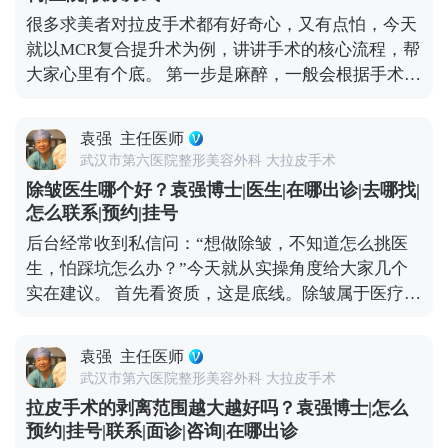
余的皮肤切除，最后缝合，这样就能从根源上恢复面
判断自己的松弛程度，再在专业医生指导下选适合自
很多求美者对拉皮手术都有好奇心，又有点怕，今天
部的紧致和轮廓感。 不是所有人都适合做拉皮，它更
己的方案。 想知道更多关于MCR复合提升术的问
就以MCR复合提升术为例，讲讲手术的核心流程，帮
适合中重度面部松弛的人——比如眼角下垂、苹果肌
题，可以去官方媒体平台（公众号、百家号、小红
大家心里有个底。 第一步是麻醉，一般会根据手术范
凹陷、法令纹很深、下颌线模糊，而且用线雕、射频
薯）预约面诊，详细了解。
围选局部麻醉加镇静，或者全身麻醉，基本睡一觉手
这些非手术方式效果不好的人群。 要说明的是，拉皮
术就接受了，大家不用怕。 第二步设计切口，这步很
不是“返老还童”的魔法，不能让你一下子年轻20岁，
袁强
主任医师
关键，直接影响术后疤痕隐蔽性。术中我通常会把切
但能帮你恢复到5-10年前的状态，而且效果比较持
武汉市第六医院整形美容外科 大拉皮手术
口藏在发际线内、耳前或耳后这些不显眼的地方，尽
久。当然，它也是有创伤和风险的，想做的话一定要
除皱医生哪个好？袁强博士|医生|在哪出诊|去哪找|
量做到术后不仔细看根本发现不了。 第三步是剥离与
先充分了解，再找专业医生制定方案。 想知道更多关
怎么联系|预约|挂号
提升，这是手术的核心。我一般会沿着切口，小心翼
于MCR复合提升术的问题，可以去官方媒体平台（公
后台经常收到私信问：“想做除皱，不知道怎么挑医
翼地把皮肤和深层的筋膜、肌肉分离开，然后把松弛
众号、百家号、小红薯）预约面诊，详细了解。
生，怕踩坑怎么办？”今天就从实操角度给大家几个
的筋膜和肌肉向上提拉、复位收紧，从根源上解决松
实在建议。 首先看资质，这是底线。除皱属于医疗美
弛问题。 第四步去除多余皮肤，提升到位后，脸上会
容手术，医生必须有正规执业医师证，还要有面部抗
有多余的皮肤，把这部分精准切除，就能让面部轮廓
衰相关的临床经验。大家可以去卫健委官网查医生的
变得紧致。 最后一步是精细缝合，用细针细线分层缝
袁强
主任医师
执业信息，确认他的执业范围和所在机构是否正规，
合，减少疤痕增生的可能。 整个手术大概需要4-6小
武汉市第六医院整形美容外科 大拉皮手术
别找“游医”或“挂靠医生”。 然后看审美和沟通力。除
时，具体看手术范围。术后需要休息1-2周，按医嘱
拉皮手术的剥离范围越大越好吗？袁强博士|怎么
皱不只是“拉平皱纹”，还要贴合你的面部轮廓和年龄
护理伤口。提醒大家，拉皮是精细外科手术，一定要
预约|挂号|联系|面诊|咨询|在哪出诊
感。好的医生会先认真听你的需求，再结合你的肤