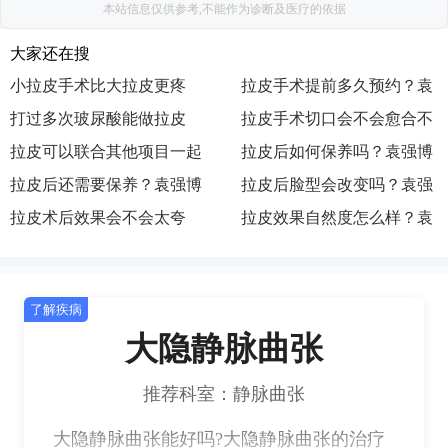
本站信息仅供参考,不能作为诊断及医疗的依据
大家还在搜
小拉皮手术比大拉皮更疼
拉皮手术提前多久预约？袁
吗？袁强博士|医生|怎么挂
打过多次玻尿酸能做拉皮
强博士|医生|如何预约|出诊
拉皮手术切口会不会愈合不
号|去哪预约|如何挂号|咨询
吗？袁强博士|医生|在哪坐
拉皮可以联合其他项目一起
地点|执业医院|主要在哪
好？袁强博士|医生|在哪出
拉皮后如何保养吗？袁强博
诊|执业机构|医院|联系方式
做吗？袁强博士|怎么预约|
拉皮后还需要保养？袁强博
诊|去哪找|怎么联系|预约|挂
士|医生|怎么挂号|去哪预约|
拉皮后脸型会改变吗？袁强
挂号|联系|面诊|咨询|在哪出
士|医生|如何预约|出诊地点|
拉皮术后效果会不会太夸
号
如何挂号|咨询
博士|医生|在哪坐诊|执业机
拉皮效果自然度怎么样？袁
诊
执业医院|主要在哪
张？袁强博士|医生|在哪出
构|医院|联系方式
强博士|怎么预约|挂号|联系|
诊|去哪找|怎么联系|预约|挂
面诊|咨询|在哪出诊
了解疾病
号
大隐静脉曲张
推荐科室：静脉曲张
大隐静脉曲张能好吗?大隐静脉曲张的治疗