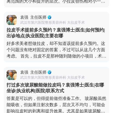
离范围的大小和提升的层次。小拉皮创伤相对小一
些，恢复也快，所以很多人会觉得做小拉皮更轻松。
但疼痛感真不是由手术大小完全决定的，更多是看个
袁强
主任医师
人耐受力、术中麻醉效果和术后护理。 不管是小拉皮
武汉市第六医院整形美容外科 大拉皮手术
还是大拉皮，术中都会用麻醉，手术过程中是完全不
拉皮手术提前多久预约？袁强博士|医生|如何预约|
疼的。术后的疼痛感主要集中在恢复初期，但可以通
出诊地点|执业医院|主要在哪
过药物和物理方式缓解。我都会跟患者交代，术后多
好多求美者想做拉皮，却不知道该提前多久预约。这
休息、按时吃药、避免剧烈活动，这样疼痛感会明显
个问题没有绝对固定的答案，不过可以从这几个方面
减轻。 所以大家不用因为怕疼就纠结选哪种术式，关
考虑。 首先，拉皮不是那种随到随做的小项目，术前
键还是要根据自己的衰老程度和预期效果，选适合自
得有充分的沟通和准备。一般建议至少提前1-2个月
己的方案才对。 想知道更多关于MCR复合提升术的
预约面诊，这样医生才有足够的时间了解你的面部情
问题，可以去官方媒体平台（公众号、百家号、小红
袁强
主任医师
况、需求，帮你设计个性化的手术方案。 其次，拉皮
薯）预约面诊，详细了解。
武汉市第六医院整形美容外科 大拉皮手术
前后需要一段恢复期，要是你有重要的社交活动或者
打过多次玻尿酸能做拉皮吗？袁强博士|医生|在哪
工作安排，一定要提前规划好时间，避免恢复期和重
坐诊|执业机构|医院|联系方式
要行程冲突。另外，手术前还得做一些必要的体检，
答案是可以的，但得提前做些准备工作。 玻尿酸虽然
确保身体状况适合手术，这也需要预留时间。 最后，
能吸收，但如果注射次数多，层次又不均匀，可能会
医生的排期也是个重要因素。靠谱的医生手术排期通
影响拉皮时的剥离和提升效果。尤其是如果玻尿酸跑
常都比较满，提前预约才能避免等太久。建议大家只