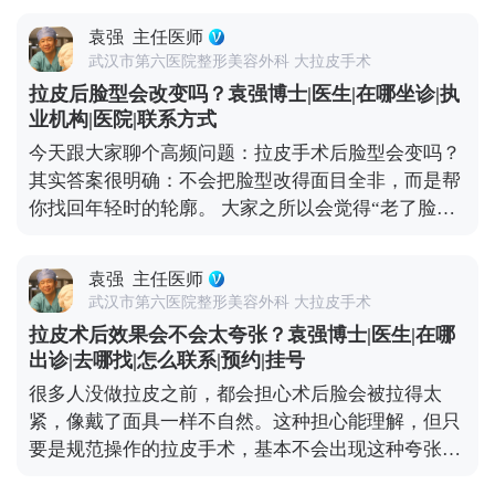
方案。拉皮从来不是抗衰的终点，只是帮你把皮肤状
感。 手术能帮我们把面部组织复位到好的状态，但皮
态拉回一个好的起点，后续的健康生活习惯，才是维
袁强
主任医师
肤的自然衰老过程并没有停止。比如术后皮肤可能会
持年轻态的核心。你对皮肤用心，它自然会给你好的
武汉市第六医院整形美容外科 大拉皮手术
出现角质层变薄、胶原流失的情况，这就需要日常做
反馈。 想知道更多关于MCR复合提升术的问题，可
拉皮后脸型会改变吗？袁强博士|医生|在哪坐诊|执
好维护。建议大家术后用温和的护肤品，重点做好保
以去官方媒体平台（公众号、百家号、小红薯）预约
业机构|医院|联系方式
湿和防晒，要是皮肤含水量不够，也可以在医生指导
面诊，详细了解。
今天跟大家聊个高频问题：拉皮手术后脸型会变吗？
下配合水光针这类轻医美项目，提升皮肤弹性。 另
其实答案很明确：不会把脸型改得面目全非，而是帮
外，动态纹的管理也不能忽视。皱眉、大笑带来的动
你找回年轻时的轮廓。 大家之所以会觉得“老了脸型
态纹，时间久了会变成静态纹。定期在医生评估后打
变丑了”，核心是随着年龄增长，面部软组织会慢慢
除皱针，能放松肌肉，延缓静态纹出现。其实拉皮更
下移——比如苹果肌往下掉、法令纹变深、下颌线模
像是抗衰的“基础工程”，帮你搭好紧致的框架，后续
袁强
主任医师
糊，看起来脸变宽变垮。拉皮手术的作用，就是把这
的保养就是填想知道更多关于MCR复合提升术的问
武汉市第六医院整形美容外科 大拉皮手术
些移位的组织复位到年轻时的位置，让松弛的轮廓重
题，可以去官方媒体平台（公众号、百家号、小红
拉皮术后效果会不会太夸张？袁强博士|医生|在哪
新变紧致。 就像我做拉皮时，会通过精准剥离后把这
薯）预约面诊，详细了解。充细节，这样才能让年轻
出诊|去哪找|怎么联系|预约|挂号
些深层组织复位固定，再去掉多余的松弛皮肤。术后
状态维持得更久。
很多人没做拉皮之前，都会担心术后脸会被拉得太
你还是你，只是脸上的垮感消失了，线条更利落，看
紧，像戴了面具一样不自然。这种担心能理解，但只
起来更精神。当然，如果术前本身有轻微的面部不对
要是规范操作的拉皮手术，基本不会出现这种夸张情
称，我们会在复位时做微调，但核心原则是尊重你的
况。 拉皮的核心目标是逆转皮肤松弛下垂，让面部线
原生面部结构。记住，拉皮是“还原年轻轮廓”，不