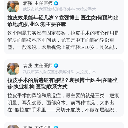
结“会不会不自然”，而是找正规机构和有经验的医
袁强
主任医师
重新贴合，效果很扎实，根本不会出现所谓的“反
生。好的拉皮效果，应该是别人觉得你年轻了，但说
武汉市第六医院整形美容外科 大拉皮手术
弹”，更不会加速衰老。 真正会让人觉得“反弹快、老
不出哪里变了，这才是理想的状态。 想知道更多关于
拉皮效果能年轻几岁？袁强博士|医生|如何预约|出
得更快”的，其实是“假拉皮”——只单纯拉紧表面皮
MCR复合提升术的问题，可以去官方媒体平台（公众
诊地点|执业医院|主要在哪
肤，不处理深层组织。这种手术的效果本身就不持
号、百家号、小红薯）预约面诊，详细了解。
这个问题其实没有固定答案，拉皮手术的核心作用是
久，很快就会再次下垂，自然会给人一种“越做越
解决面部松弛下垂问题，尤其是中下面部的轮廓重
松”的错觉。 其实拉皮更像是给衰老进程按了一次“暂
塑。一般来说，术后视觉上能年轻5-10岁，具体能年
停键”，甚至能轻微“倒回”一小段。术后你的组织会
轻多少，主要看你术前的松弛程度、皮肤质地，还有
在更年轻的位置上，按照自然的衰老速度慢慢变化，
手术方案的精准设计。 举个例子，之前有位50岁的求
也就是说，之后你会一直比同龄人看起来更紧致、更
袁强
主任医师
美者，她皮肤弹性还不错，就是组织下垂明显，下颌
年轻。 当然了，拉皮也不是一劳永逸的。术后还是要
武汉市第六医院整形美容外科 大拉皮手术
线模糊。做完拉皮手术后，下垂的组织复位了，下颌
注意日常保养，比如做好皮肤护理、控制夸张表情、
拉皮手术的后遗症有哪些？袁强博士|医生|在哪坐
线变得清晰紧致，看起来就像40出头，效果很直观。
保持健康作息。毕竟手术主要解决的是“下垂”问题，
诊|执业机构|医院|联系方式
但大家要清楚，拉皮不是“换脸”，它不会改变你的五
而皱纹、肤质这些细节，还需要靠日常维护来配合。
拉皮手术的风险和后遗症，最主要的就是三类：疤痕
官基础，也不可能让你直接变回20岁。 它更像是给下
想知道更多关于MCR复合提升术的问题，可以去官方
明显、耳朵变形、面部麻木。前两种情况，大多出
垂的组织做一次“复位”，让它们回到该在的位置，从
媒体平台（公众号、百家号、小红薯）预约面诊，详
在“假拉皮”手术里——只切开皮肤，不做深层组织提
而实现视觉上的“减龄”。如果术后能做好保养，比如
细了解。
升，全靠强行拉扯把皮肤缝上。时间一长，下垂的组
坚持防晒、保湿，配合适度的抗衰护理，这种年轻状
织会往下拽切口和耳朵，慢慢就会出现疤痕变宽、耳
态还能维持得更久。 想知道更多关于MCR复合提升
袁强
主任医师