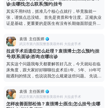
真出现法令纹了，先分清类型再处理更有效。如果是
嘱、按时复查，恢复过程会更顺利。耐心点，恢复期
诊|去哪找|怎么联系|预约|挂号
动态纹，用肉毒素适度放松表情肌就能改善；如果已
过后就能看到满意的效果了。 想知道更多关于MCR
其实不用纠结，抓准几个核心点就行，毕竟脸就一
经是静态纹，或者是中重度松弛导致的法令纹，就需
复合提升术的问题，可以去官方媒体平台（公众号、
张，谨慎点总没错。 首先是资质和专注度。正规执业
要结合填充、提升等综合方式，比如MCR复合提升
百家号、小红薯）预约面诊，详细了解。
证是基础，更重要的是医生有没有长期做面部提升这
术，从深层提升组织，既能改善松弛，也能淡化纹
个领域。小切口看着创伤小，但对操作精度要求高，
路。 抗衰是个系统工程，单纯控制表情没用，做好日
比如剥离的层次、提升的力度，差一点效果就天差地
常护理，再根据自身情况做科学的医美干预，才能更
袁强
主任医师
别，不是所有整形医生都能做好。 然后一定要看真实
高效地对抗法令纹。 想知道更多关于MCR复合提升
武汉市第六医院整形美容外科 大拉皮手术
案例。有经验的医生，手里肯定有大量术前术后对比
术的问题，可以去官方媒体平台（公众号、百家号、
拉皮手术后遗症怎么处理？袁强博士|怎么预约|挂
案例，而且得是完整的恢复周期案例，不是只放几张
小红薯）预约面诊，详细了解。
号|联系|面诊|咨询|在哪出诊
精修图。通过案例能直观看到医生的审美风格，比如
其实这个问题我每天都要解答好几次，今天就站在临
是偏自然款还是偏精致款，也能判断技术水平，比如
床角度，跟大家好好聊聊拉皮术后1年、5年、10年可
术后疤痕是否隐蔽、提升效果是否协调。 还有很关键
能遇到的情况，也说说我怎么规避这些问题。 先说说
的一点是沟通。好的医生不会一上来就推项目，而是
术后疼痛，现在麻醉技术和术后镇痛方案都很成熟，
会耐心听你的需求，结合你的面部松弛程度、骨骼结
大部分人术后只有轻微胀痛感，基本不影响正常休
构做定制方案。另外术后跟进也不能少，负责任的医
袁强
主任医师
息，个别敏感体质觉得不适的，用点常规镇痛药就能
生会在术后每天了解恢复情况，有问题及时处理，而
武汉市第六医院整形美容外科 大拉皮手术
缓解，不会持续太久。 再说说大家怕的“皮肉分离”，
不是做完手术就不管了。小切口提升是医疗行为，多
怎样改善面部松弛？袁强博士|医生|怎么挂号|去哪
那种“皮笑肉不笑”的僵硬感，其实大多是手术只拉了
花点时间选对医生，比什么都重要。 想知道更多关于