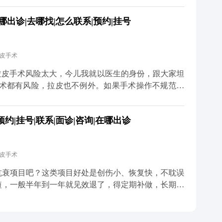
膜提升，再配合减张缝合，让组织在复位后的位置自然
出诊|去哪找|怎么联系|预约|挂号
能最大程度避免疤痕和耳朵变形的问题。 至于面部麻
，手术中难免会碰到一些细小的神经末梢，术后短期内
内就会慢慢恢复。只要医生操作规范，避开重要神经，
拉皮手术
总结下来就是，拉皮的后遗症大多和手术方式不规范有
 想知道更多关于MCR复合提升术的问题，可以去官
拉皮手术风险太大，今儿我就以医生的身份，跟大家坦
预约面诊，详细了解。
手术都有风险，拉皮也不例外。如果手术操作不规范，
的还可能损伤神经。比如有些朋友做完后耳朵变形、疤
只做表面功夫，单纯把皮肤拉紧，没处理深层组织，强
|挂号|联系|面诊|咨询|在哪出诊
大家也不用过度恐慌，在正规医院找经验丰富的医生操
CR复合提升术时，就会凭着精准的解剖知识避开重要
的创伤。还会注意保护面部主要神经分支，避免不必要
拉皮手术
是最关键的一步，就是选对正规医院和靠谱医生，这是
升术的问题，可以去官方媒体平台（公众号、百家号、
抗衰项目吧？这类项目好处是创伤小、恢复快，不耽误
短，一般半年到一年就见效退了，得定期补做，长期算
，它不是只把表面皮肤拉紧那么简单，核心是通过深层
垂的问题。正因为是深层调整，效果才扎实，一般能维
在多个层次做复位固定，让下垂的组织在新的位置上稳稳