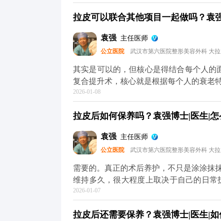
然，愈合效果不只是医生技术的事，术后
拉皮可以联合其他项目一起做吗？袁强博
物、海鲜和牛羊肉这些“发物”也先忌口，
做跑步、游泳、力量训练这些剧烈运动，避免影响伤口愈合。 
袁强
主任医师
护理，拉皮切口愈合大多都很理想，不用过
公立医院
武汉市第六医院整形美容外科 大
可以去官方媒体平台（公众号、百家号、
其实是可以的，但核心是得结合每个人的面部情
复合提升术，核心就是根据每个人的衰老
2026-01-08
很多人眼周问题也很明显，比如上眼皮松
够全面了。 所以要是眼周问题突出，拉皮的时候可以考虑联合提眉、双眼皮或者祛眼袋手术。
拉皮后如何保养吗？袁强博士|医生|怎
比如提眉能顺便改善眉形和上眼皮松弛，
适合皮肤也松的。至于是不是要一起做，得看具
袁强
主任医师
议，要是时间充裕，分阶段做会更稳妥。
公立医院
武汉市第六医院整形美容外科 大
半年左右），再针对性调整眼周，这样最终
术的问题，可以去官方媒体平台（公众号
需要的。真正的术后养护，不只是涂涂抹
维持多久，很大程度上取决于自己的日常
2026-01-07
是皮肤老化的头号元凶，术后如果不做好
皮肤提前松弛。还有作息和饮食，长期熬
拉皮后还需要保养？袁强博士|医生|如
容易暗沉，还可能让松弛问题复发。 另