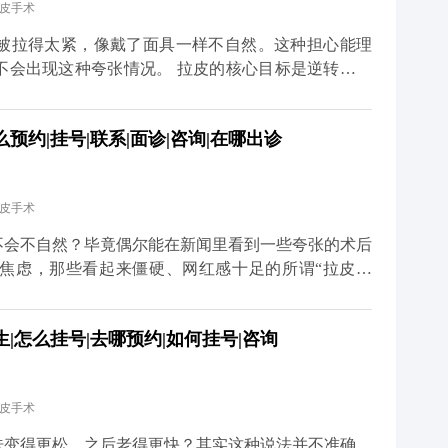
拉皮手术
找回曾经的自己。 想知道更多关于MCR复合提升术的
家号、小红薯）预约面诊，详细了解。
被拉得太紧，像戴了面具一样不自然。这种担心能理
不会出现这种夸张情况。 拉皮的核心目标是逆转皮肤
态，而不是盲目地“往上提”。比如MCR复合提升术
拉皮肤，还会对深层的筋膜和脂肪垫进行复位，让整个
约|挂号|联系|面诊|咨询|在哪出诊
会出现“吊梢眼”“脸绷得发亮”的情况，反而会让轮廓
医生的审美和技术很关键。我们会根据每个人的面部骨
切除皮肤或过度提升。术后初期可能会有轻微的紧绷
拉皮手术
完全恢复自如。与其担心效果夸张，不如多花时间筛选
老”，不是“改造容貌”。 想知道更多关于MCR复合
不会不自然？毕竟偶尔能在新闻里看到一些夸张的术后
众号、百家号、小红薯）预约面诊，详细了解。
焦虑，那些看起来僵硬、网红感十足的所谓“拉皮效
操作方式不正规，要么是过度追求“提升感”，忽略了
，核心是帮面部恢复年轻时候的状态，而不是把你改成
|怎么挂号|去哪预约|如何挂号|咨询
是通过精准剥离，把下垂的软组织放回原本的位置，再
意保护表情肌，毕竟笑容、皱眉这些自然神态不能受影
恢复会慢慢软化，轮廓也会越来越自然。所以想做拉皮
拉皮手术
而是找正规机构和有经验的医生。好的拉皮效果，应该
这才是理想的状态。 想知道更多关于MCR复合提升
肤变得更松，之后老得更快？其实这种说法并不准确。