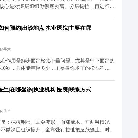
、百家号、小红薯）预约面诊，详细了解。
，核心是对深层组织做彻底剥离、分层提拉，再进行复
过程是让组织在稳定的位置上重新贴合，效果很扎实，
衰老。 真正会让人觉得“反弹快、老得更快”的，其实
如何预约|出诊地点|执业医院|主要在哪
处理深层组织。这种手术的效果本身就不持久，很快就
的错觉。 其实拉皮更像是给衰老进程按了一次“暂停
的组织会在更年轻的位置上，按照自然的衰老速度慢慢
拉皮手术
看起来更紧致、更年轻。 当然了，拉皮也不是一劳永
好皮肤护理、控制夸张表情、保持健康作息。毕竟手术
核心作用是解决面部松弛下垂问题，尤其是中下面部的
这些细节，还需要靠日常维护来配合。 想知道更多关
-10岁，具体能年轻多少，主要看你术前的松弛程度、
媒体平台（公众号、百家号、小红薯）预约面诊，详细
举个例子，之前有位50岁的求美者，她皮肤弹性还不
完拉皮手术后，下垂的组织复位了，下颌线变得清晰紧
生|在哪坐诊|执业机构|医院|联系方式
大家要清楚，拉皮不是“换脸”，它不会改变你的五官基
像是给下垂的组织做一次“复位”，让它们回到该在的位
能做好保养，比如坚持防晒、保湿，配合适度的抗衰护
拉皮手术
道更多关于MCR复合提升术的问题，可以去官方媒体
诊，详细了解。
三类：疤痕明显、耳朵变形、面部麻木。前两种情况，
，不做深层组织提升，全靠强行拉扯把皮肤缝上。时间
慢慢就会出现疤痕变宽、耳朵变形的问题。 但正规的