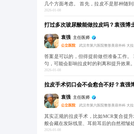
几个方面考虑。 首先，拉皮不是那种随
2026-01-08
议至少提前1-2个月预约面诊，这样医生
性化的手术方案。 其次，拉皮前后需要
打过多次玻尿酸能做拉皮吗？袁强博士|
一定要提前规划好时间，避免恢复期和重
保身体状况适合手术，这也需要预留时间
袁强
主任医师
术排期通常都比较满，提前预约才能避免
公立医院
武汉市第六医院整形美容外科 大
询，给自己和医生都留足准备时间。 想知
平台（公众号、百家号、小红薯）预约面
答案是可以的，但得提前做些准备工作。
匀，可能会影响拉皮时的剥离和提升效果
2026-01-08
术的复杂度。 所以我一般建议，拉皮手
必要，就先把多余的玻尿酸溶解掉，等面
拉皮手术切口会不会愈合不好？袁强博士
也能让提升效果更精准、更持久。 其实
才能真正达到面部年轻化的效果。 想知道
袁强
主任医师
台（公众号、百家号、小红薯）预约面诊
公立医院
武汉市第六医院整形美容外科 大
其实正规的拉皮手术，比如MCR复合提
般会藏在发际线里、耳前耳后的自然褶皱
2026-01-08
1-3个月就基本看不出来了。至于大家担心