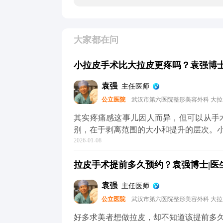
大家都在问
小拉皮手术比大拉皮更疼吗？袁强博士|
袁强
主任医师
公立医院
武汉市第六医院整形美容外科 大
其实疼痛感这事儿因人而异，但可以从手术本身的特点跟
别，在于剥离范围的大小和提升的层次。
2026-01-08
做小拉皮更轻松。但疼痛感真不是由手术
和术后护理。 不管是小拉皮还是大拉皮，术中都会用麻醉，手术过程中是完全不疼的。术后的
拉皮手术提前多久预约？袁强博士|医生
疼痛感主要集中在恢复初期，但可以通过
息、按时吃药、避免剧烈活动，这样疼痛感会明显减轻。 所以大家
袁强
主任医师
术式，关键还是要根据自己的衰老程度和
公立医院
武汉市第六医院整形美容外科 大
MCR复合提升术的问题，可以去官方媒
解。
好多求美者想做拉皮，却不知道该提前多