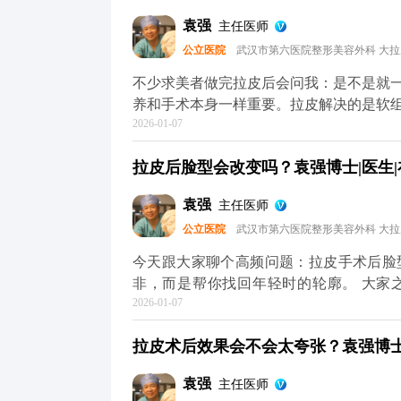
然，但过度夸张的表情会反复牵拉皮肤，
袁强
主任医师
重要，要定期回访医生，根据皮肤的恢复
公立医院
武汉市第六医院整形美容外科 大
你把皮肤状态拉回一个好的起点，后续的
心，它自然会给你好的反馈。 想知道更
不少求美者做完拉皮后会问我：是不是就
（公众号、百家号、小红薯）预约面诊，
养和手术本身一样重要。拉皮解决的是软
2026-01-07
节同样影响年轻感。 手术能帮我们把面
停止。比如术后皮肤可能会出现角质层变
拉皮后脸型会改变吗？袁强博士|医生|
家术后用温和的护肤品，重点做好保湿和
水光针这类轻医美项目，提升皮肤弹性。
袁强
主任医师
动态纹，时间久了会变成静态纹。定期在
公立医院
武汉市第六医院整形美容外科 大
其实拉皮更像是抗衰的“基础工程”，帮
MCR复合提升术的问题，可以去官方媒
今天跟大家聊个高频问题：拉皮手术后脸
解。充细节，这样才能让年轻状态维持得
非，而是帮你找回年轻时的轮廓。 大家
2026-01-07
长，面部软组织会慢慢下移——比如苹果
垮。拉皮手术的作用，就是把这些移位的
拉皮术后效果会不会太夸张？袁强博士|
就像我做拉皮时，会通过精准剥离后把这
还是你，只是脸上的垮感消失了，线条更
袁强
主任医师
部不对称，我们会在复位时做微调，但核