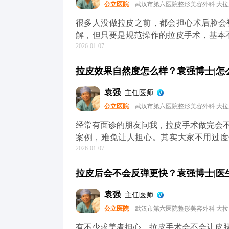
公立医院
武汉市第六医院整形美容外科 大
年轻轮廓”，不是“重塑脸型”，目的是让你
问题，可以去官方媒体平台（公众号、百
很多人没做拉皮之前，都会担心术后脸会
解，但只要是规范操作的拉皮手术，基本
2026-01-07
松弛下垂，让面部线条回到年轻时的紧致状
中，就会做多层次的精细化处理，不只是
拉皮效果自然度怎么样？袁强博士|怎么预
面部组织协调回归原位。这样操作下来，不
更清晰，神态更柔和。 效果自然与否，
袁强
主任医师
骼和软组织情况做个性化方案，避免过度
公立医院
武汉市第六医院整形美容外科 大
感，一般一两周就会慢慢适应，表情也能
正规医院和医生，毕竟拉皮的本质是“修复衰
经常有面诊的朋友问我，拉皮手术做完会
提升术的问题，可以去官方媒体平台（公
案例，难免让人担心。其实大家不用过度
2026-01-07
果”，大多不是规范手术的问题——要么是
面部本身的结构平衡。 正规的拉皮手术
拉皮后会不会反弹更快？袁强博士|医生
另一个人。就比如MCR复合提升术，就
去掉多余的松弛皮肤。整个过程会特别注
袁强
主任医师
响。 术后初期有点肿胀是正常的，随着
公立医院
武汉市第六医院整形美容外科 大
的朋友，重点不是纠结“会不会不自然”，
是别人觉得你年轻了，但说不出哪里变了，
有不少求美者担心，拉皮手术会不会让皮