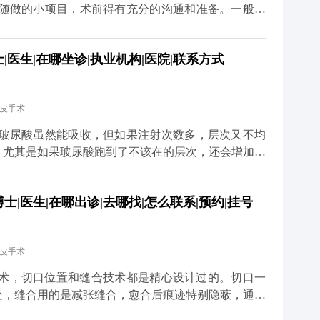
到随做的小项目，术前得有充分的沟通和准备。一般建
才有足够的时间了解你的面部情况、需求，帮你设计个
一段恢复期，要是你有重要的社交活动或者工作安排，
医生|在哪坐诊|执业机构|医院|联系方式
要行程冲突。另外，手术前还得做一些必要的体检，确
。 最后，医生的排期也是个重要因素。靠谱的医生手
等太久。建议大家只要有初步想法，就可以先过来咨
拉皮手术
道更多关于MCR复合提升术的问题，可以去官方媒体
诊，详细了解。
 玻尿酸虽然能吸收，但如果注射次数多，层次又不均
。尤其是如果玻尿酸跑到了不该在的层次，还会增加手
术前先面诊检查，看看面部玻尿酸的分布情况。如果有
部状态恢复稳定了再做拉皮。这样既能保证手术安全，
|医生|在哪出诊|去哪找|怎么联系|预约|挂号
拉皮和填充并不冲突，关键是要找对时间、用对方式，
更多关于MCR复合提升术的问题，可以去官方媒体平
，详细了解。
拉皮手术
升术，切口位置和缝合技术都是精心设计过的。切口一
处，缝合用的是减张缝合，愈合后痕迹特别隐蔽，通常
的耳朵变形，只要操作规范，这种情况很少出现。 当