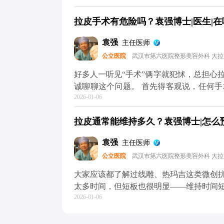
拉皮手术完全不是这样，核心是做深层筋
拉皮手术有危险吗？袁强博士|医生|在哪
贴合，不会强行拉扯切口和耳朵，这样就
木，大家可以放心，面部神经本来就丰富
袁强
主任医师
可能会有麻木感，但这种感觉一般三个月
公立医院
武汉市第六医院整形美容外科 大
这种暂时性的不适完全是可以接受的。 
关，选对医生和手术方案，就能有效规避。
好多人一听见“手术”俩字就犯怵，总担心
方媒体平台（公众号、百家号、小红薯）
诚聊聊这个问题。 首先得客观说，任何
2026-01-06
确实可能出现血肿、皮肤凹凸不平，严重
痕特别明显，多半是碰到了“假拉皮”——
拉皮通常能维持多久？袁强博士|怎么预约
行拉扯皮肤缝合，自然容易出问题。 但
作，这些风险都是能控制的。比如在做M
袁强
主任医师
神经，做分层减张缝合，尽量减少对组织
公立医院
武汉市第六医院整形美容外科 大
的损伤。 所以说，想做拉皮，第一步也
降低风险的想知道更多关于MCR复合提
大家应该都了解过线雕、热玛吉这类微创
小红薯）预约面诊，详细了解。核心。
太多时间，但短板也很明显——维持时间
2026-01-06
下来花费也不少。 拉皮手术就不一样了
筋膜的剥离和提升，从根儿上解决组织下
持8-10年。就像MCR复合提升术，会