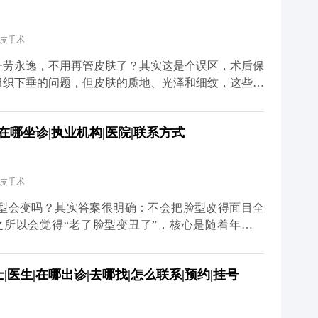
就算打了除皱针，也需要自己多注意收敛。还有一点很
状态调整保养方案。拉皮从来不是抗衰的终点，只是帮
拉皮手术
健康生活习惯，才是维持年轻态的核心。你对皮肤用
多关于MCR复合提升术的问题，可以去官方媒体平台
一劳永逸，不用再管皮肤了？其实这是个误区，术后保
详细了解。
组织下垂的问题，但皮肤的质地、光泽和细纹，这些细
部组织复位到好的状态，但皮肤的自然衰老过程并没有
薄、胶原流失的情况，这就需要日常做好维护。建议大
在哪坐诊|执业机构|医院|联系方式
防晒，要是皮肤含水量不够，也可以在医生指导下配合
 另外，动态纹的管理也不能忽视。皱眉、大笑带来的
医生评估后打除皱针，能放松肌肉，延缓静态纹出现。
拉皮手术
你搭好紧致的框架，后续的保养就是填想知道更多关于
体平台（公众号、百家号、小红薯）预约面诊，详细了
型会变吗？其实答案很明确：不会把脸型改得面目全
更久。
之所以会觉得“老了脸型变丑了”，核心是随着年龄增
肌往下掉、法令纹变深、下颌线模糊，看起来脸变宽变
组织复位到年轻时的位置，让松弛的轮廓重新变紧致。
医生|在哪出诊|去哪找|怎么联系|预约|挂号
些深层组织复位固定，再去掉多余的松弛皮肤。术后你
利落，看起来更精神。当然，如果术前本身有轻微的面
心原则是尊重你的原生面部结构。记住，拉皮是“还原