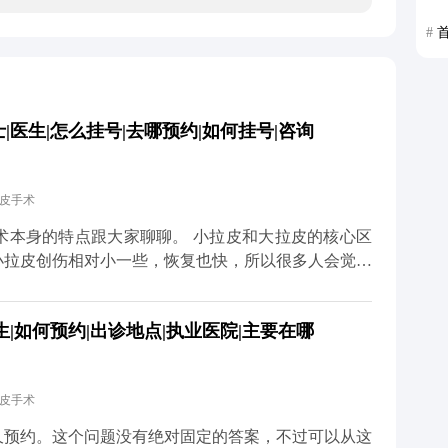
#
医生|怎么挂号|去哪预约|如何挂号|咨询
拉皮手术
大家聊聊。 小拉皮和大拉皮的核心区
小拉皮创伤相对小一些，恢复也快，所以很多人会觉得
大小完全决定的，更多是看个人耐受力、术中麻醉效果
|如何预约|出诊地点|执业医院|主要在哪
药物和物理方式缓解。我都会跟患者交代，术后多休
不用因为怕疼就纠结选哪种
预期效果，选适合自己的方案才对。 想知道更多关于
拉皮手术
体平台（公众号、百家号、小红薯）预约面诊，详细了
久预约。这个问题没有绝对固定的答案，不过可以从这