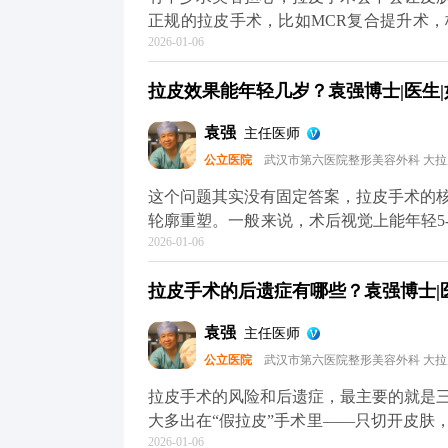
术的问题，可以去官方媒体平台（公众号
正规的拉皮手术，比如MCR复合提升术
2026-01-06
位固定，最后去掉多余的松弛皮肤。整个
根本不会出现所谓的“反弹”，更不会加速
拉皮效果能年轻几岁？袁强博士|医生|
是“假拉皮”——只单纯拉紧表面皮肤，不
会再次下垂，自然会给人一种“越做越松”
袁强
主任医师
键”，甚至能轻微“倒回”一小段。术后你
公立医院
武汉市第六医院整形美容外科 大
变化，也就是说，之后你会一直比同龄人
逸的。术后还是要注意日常保养，比如做
这个问题其实没有固定答案，拉皮手术的
主要解决的是“下垂”问题，而皱纹、肤质
轮廓重塑。一般来说，术后视觉上能年轻5
于MCR复合提升术的问题，可以去官方
2026-01-06
皮肤质地，还有手术方案的精准设计。 
了解。
错，就是组织下垂明显，下颌线模糊。做
拉皮手术的后遗症有哪些？袁强博士|医
致，看起来就像40出头，效果很直观。但
础，也不可能让你直接变回20岁。 它更
袁强
主任医师
置，从而实现视觉上的“减龄”。如果术后
公立医院
武汉市第六医院整形美容外科 大
理，这种年轻状态还能维持得更久。 想知
平台（公众号、百家号、小红薯）预约面
拉皮手术的风险和后遗症，最主要的就是
大多出在“假拉皮”手术里——只切开皮肤
2026-01-06
一长，下垂的组织会往下拽切口和耳朵，