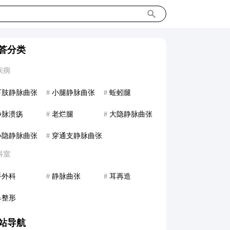
答分类
疾病
下肢静脉曲张
#
小腿静脉曲张
#
蚯蚓腿
静脉溃疡
#
老烂腿
#
大隐静脉曲张
小隐静脉曲张
#
穿通支静脉曲张
科室
手外科
#
静脉曲张
#
耳再造
鼻整形
站导航