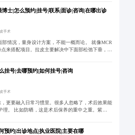
护理也很关键。术后两三周内尽量别抽烟喝酒，辛辣食
士|怎么预约|挂号|联系|面诊|咨询|在哪出诊
饮食清淡软烂一些。出院后可以散散步，但一个月内别
总的来说，只要选对医生、做好
度焦虑。 想知道更多关于MCR复合提升术的问题，
拉皮手术
小红薯）预约面诊，详细了解。
况，量身设计方案，不能一概而论。 就像MCR
特点来搭配项目。拉皮主要解决中下面部松弛下垂，但
、眼角往下掉，或者眼袋突出，这种时候单做拉皮就不
么挂号|去哪预约|如何挂号|咨询
祛眼袋分内路和外路，内路适合单纯脂肪膨出的，外路
体的面部条件和想要的效果。 不过有个小建
先做拉皮把整体轮廓提上来，等面部状态稳定了（大概
拉皮手术
效果会更协调自然。 想知道更多关于MCR复合提升
、百家号、小红薯）预约面诊，详细了解。
抹，更要融入日常习惯里。很多人忽略了，术后效果能
护理。 比如防晒，这是术后保养的重中之重。紫外线
防晒，不仅容易出现色素沉着，还会加速胶原分解，让
夜、吃太多甜食，会让皮肤炎症加重、氧化加快，不仅
何预约|出诊地点|执业医院|主要在哪
外，表情管理也很关键。虽然术后表情会慢慢恢复自