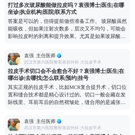
前后需要一段恢复期，要是你有重要的社交活动或者
打过多次玻尿酸能做拉皮吗？袁强博士|医生|在哪
工作安排，一定要提前规划好时间，避免恢复期和重
坐诊|执业机构|医院|联系方式
要行程冲突。另外，手术前还得做一些必要的体检，
答案是可以的，但得提前做些准备工作。 玻尿酸虽然
确保身体状况适合手术，这也需要预留时间。 最后，
能吸收，但如果注射次数多，层次又不均匀，可能会
医生的排期也是个重要因素。靠谱的医生手术排期通
影响拉皮时的剥离和提升效果。尤其是如果玻尿酸跑
常都比较满，提前预约才能避免等太久。建议大家只
到了不该在的层次，还会增加手术的复杂度。 所以我
要有初步想法，就可以先过来咨询，给自己和医生都
一般建议，拉皮手术前先面诊检查，看看面部玻尿酸
留足准备时间。 想知道更多关于MCR复合提升术的
袁强
主任医师
的分布情况。如果有必要，就先把多余的玻尿酸溶解
问题，可以去官方媒体平台（公众号、百家号、小红
武汉市第六医院整形美容外科 大拉皮手术
掉，等面部状态恢复稳定了再做拉皮。这样既能保证
薯）预约面诊，详细了解。
拉皮手术切口会不会愈合不好？袁强博士|医生|在
手术安全，也能让提升效果更精准、更持久。 其实拉
哪出诊|去哪找|怎么联系|预约|挂号
皮和填充并不冲突，关键是要找对时间、用对方式，
其实正规的拉皮手术，比如MCR复合提升术，切口位
才能真正达到面部年轻化的效果。 想知道更多关于
置和缝合技术都是精心设计过的。切口一般会藏在发
MCR复合提升术的问题，可以去官方媒体平台（公众
际线里、耳前耳后的自然褶皱处，缝合用的是减张缝
号、百家号、小红薯）预约面诊，详细了解。
合，愈合后痕迹特别隐蔽，通常1-3个月就基本看不
出来了。至于大家担心的耳朵变形，只要操作规范，
袁强
主任医师
这种情况很少出现。 当然，愈合效果不只是医生技术
武汉市第六医院整形美容外科 大拉皮手术
的事，术后护理也很关键。术后两三周内尽量别抽烟