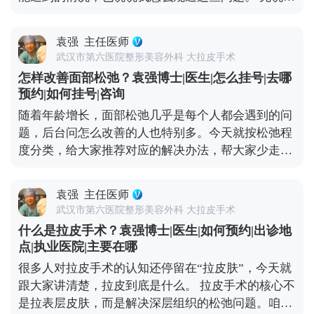
的一点是沟通。好的医生不会一上来就推项目，而是
术后疼痛，现在麻醉技术和术后镇痛方案都很成熟，
会耐心听你的需求，结合你的面部松弛程度、骨骼结
大部分人术后只有轻微胀痛感，基本不影响正常休
构做定制方案。另外术后跟进也不能少，负责任的医
袁强
主任医师
息，个别敏感体质觉得不适的，用点常规镇痛药就能
生会在术后每天了解恢复情况，有问题及时处理，而
武汉市第六医院整形美容外科 大拉皮手术
缓解，不会持续太久。 再说说大家怕的“皮肉分离”，
不是做完手术就不管了。小切口提升是医疗行为，多
怎样改善面部松弛？袁强博士|医生|怎么挂号|去哪
那种“皮笑肉不笑”的僵硬感，其实大多是手术只拉了
花点时间选对医生，比什么都重要。 想知道更多关于
预约|如何挂号|咨询
表层皮肤，没处理深层组织导致的。像MCR复合提升
MCR复合提升术的问题，可以去官方媒体平台（公众
随着年龄增长，面部松弛几乎是每个人都会遇到的问
术这样的正规拉皮，都会分层处理，皮肤、筋膜、脂
号、百家号、小红薯）预约面诊，详细了解。
题，后台问怎么改善的人也特别多。今天就按松弛程
肪、肌肉这些层次都要精细剥离再复位，就是为了避
度分类，给大家推荐对应的解决办法，帮大家少走弯
免这种不自然的状态。 疤痕问题也不用过度担心。现
路。 如果是轻度松弛，比如只是感觉皮肤没那么紧
在都用减张缝合技术，切口选在发际线、耳后这些隐
致，有少量细纹，没出现明显下垂，优先选非手术方
蔽位置，术后1-3个月疤痕会慢慢淡化，基本看不出
袁强
主任医师
式。像光电、超声刀这些，能刺激皮肤胶原再生，让
来，也不会因为拉扯让耳朵变形。至于五官变形、表
武汉市第六医院整形美容外科 大拉皮手术
皮肤变紧致；线雕则是通过物理提拉，即时改善轻微
情丧失，核心是提拉方向和神经保护的问题，我临床
什么是拉皮手术？袁强博士|医生|如何预约|出诊地
下垂，这些方法创伤小、恢复快，不影响正常生活。
比较习惯用多矢量提升的方式，结合对解剖结构的熟
点|执业医院|主要在哪
如果是中度松弛，比如苹果肌开始下垂、法令纹明
悉度，尽量避开重要神经，保证术后表情自然。 说到
很多人对拉皮手术的认知还停留在“拉皮肤”，今天就
显、眼角有轻微耷拉，非手术方式效果有限，就可以
底，拉皮的安全和效果，核心还是看医生的技术和经
跟大家讲清楚，拉皮到底是什么。 拉皮手术的核心不
考虑拉皮手术，比如MCR复合提升术，能精准解决局
验。选对人，才能真正实现自然持久的年轻化。 想知
是拉表层皮肤，而是解决深层组织的松弛问题。咱们
部下垂问题。 如果是重度松弛，比如面部组织明显下
道更多关于MCR复合提升术的问题，可以去官方媒体