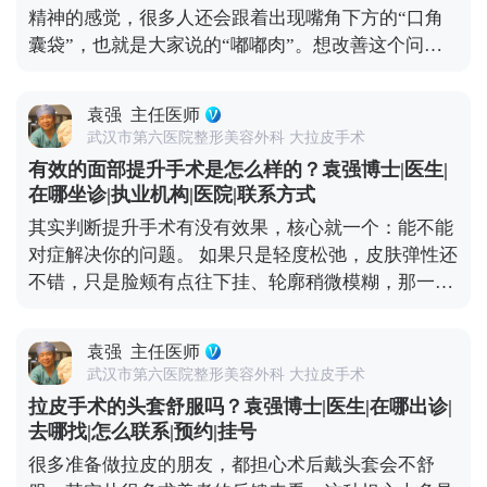
精神的感觉，很多人还会跟着出现嘴角下方的“口角
的体质和恢复节奏都不一样，不用着急，给身体足够
囊袋”，也就是大家说的“嘟嘟肉”。想改善这个问
的恢复时间，才能换来更自然的效果。 想知道更多关
题，还是得看严重程度。 如果下垂比较明显，甚至能
于MCR复合提升术的问题，可以去官方媒体平台（公
看到深层组织往下坠，单纯微创项目效果有限，就需
众号、百家号、小红薯）预约面诊，详细了解。
袁强
主任医师
要通过中下面部拉皮手术来解决。比如MCR复合提升
武汉市第六医院整形美容外科 大拉皮手术
术，针对嘴角和口角囊袋区域会做精细处理，能让嘴
有效的面部提升手术是怎么样的？袁强博士|医生|
角恢复微微上扬的状态，还不会影响表情自然度。 这
在哪坐诊|执业机构|医院|联系方式
里要重点说下，嘴角周围的神经和肌肉特别丰富，稍
其实判断提升手术有没有效果，核心就一个：能不能
微处理不当就可能影响表情自然度，所以找对医生很
对症解决你的问题。 如果只是轻度松弛，皮肤弹性还
关键——一定要选对脸部解剖结构熟悉的医生，面诊
不错，只是脸颊有点往下挂、轮廓稍微模糊，那一些
时多沟通自己想要的自然效果。 想知道更多关于
光电项目，或者线雕都可以改善。 但如果已经是中重
MCR复合提升术的问题，可以去官方媒体平台（公众
度下垂，比如出现“羊腮”、下颌缘被肉遮住，甚至法
号、百家号、小红薯）预约面诊，详细了解。
袁强
主任医师
令纹深到显老，可能就得选拉皮手术了。拉皮是通过
武汉市第六医院整形美容外科 大拉皮手术
手术提升深层组织，效果更彻底，维持时间也更长。
拉皮手术的头套舒服吗？袁强博士|医生|在哪出诊|
像MCR复合提升术这种正规术式，在传统拉皮的基础
去哪找|怎么联系|预约|挂号
上优化了层次分离和固定方式，适合对效果要求高、
很多准备做拉皮的朋友，都担心术后戴头套会不舒
又希望恢复自然的朋友。最后提醒下，不管选哪种，