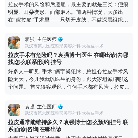
而皱纹、肤质这些细节，还需要靠日常维护来配合。
拉皮手术的风险和后遗症，最主要的就是三类：疤痕
官基础，也不可能让你直接变回20岁。 它更像是给下
想知道更多关于MCR复合提升术的问题，可以去官方
明显、耳朵变形、面部麻木。前两种情况，大多出
垂的组织做一次“复位”，让它们回到该在的位置，从
媒体平台（公众号、百家号、小红薯）预约面诊，详
在“假拉皮”手术里——只切开皮肤，不做深层组织提
而实现视觉上的“减龄”。如果术后能做好保养，比如
细了解。
升，全靠强行拉扯把皮肤缝上。时间一长，下垂的组
坚持防晒、保湿，配合适度的抗衰护理，这种年轻状
织会往下拽切口和耳朵，慢慢就会出现疤痕变宽、耳
态还能维持得更久。 想知道更多关于MCR复合提升
袁强
主任医师
朵变形的问题。 但正规的拉皮手术完全不是这样，核
术的问题，可以去官方媒体平台（公众号、百家号、
武汉市第六医院整形美容外科 大拉皮手术
心是做深层筋膜提升，再配合减张缝合，让组织在复
小红薯）预约面诊，详细了解。
拉皮手术有危险吗？袁强博士|医生|在哪出诊|去哪
位后的位置自然贴合，不会强行拉扯切口和耳朵，这
找|怎么联系|预约|挂号
样就能最大程度避免疤痕和耳朵变形的问题。 至于面
好多人一听见“手术”俩字就犯怵，总担心拉皮手术风
部麻木，大家可以放心，面部神经本来就丰富，手术
险太大，今儿我就以医生的身份，跟大家坦诚聊聊这
中难免会碰到一些细小的神经末梢，术后短期内可能
个问题。 首先得客观说，任何手术都有风险，拉皮也
会有麻木感，但这种感觉一般三个月内就会慢慢恢
不例外。如果手术操作不规范，确实可能出现血肿、
复。只要医生操作规范，避开重要神经，这种暂时性
皮肤凹凸不平，严重的还可能损伤神经。比如有些朋
的不适完全是可以接受的。 总结下来就是，拉皮的后
袁强
主任医师
友做完后耳朵变形、疤痕特别明显，多半是碰到
遗症大多和手术方式不规范有关，选对医生和手术方
武汉市第六医院整形美容外科 大拉皮手术
了“假拉皮”——只做表面功夫，单纯把皮肤拉紧，没
案，就能有效规避。 想知道更多关于MCR复合提升
拉皮通常能维持多久？袁强博士|怎么预约|挂号|联
处理深层组织，强行拉扯皮肤缝合，自然容易出问
术的问题，可以去官方媒体平台（公众号、百家号、
系|面诊|咨询|在哪出诊
题。 但大家也不用过度恐慌，在正规医院找经验丰富
小红薯）预约面诊，详细了解。