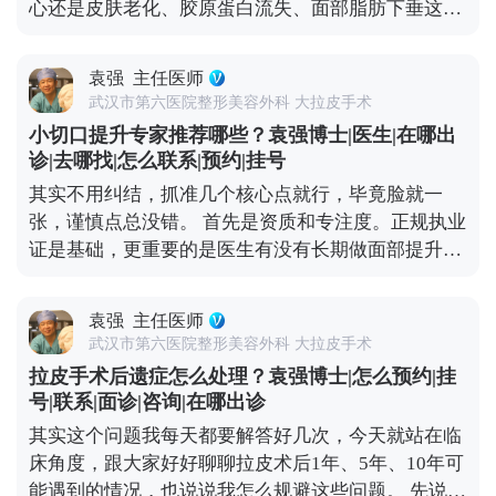
心还是皮肤老化、胶原蛋白流失、面部脂肪下垂这些
胶原蛋白合成，帮助皮肤恢复弹性，新鲜的水果蔬菜
因素。而大笑、皱眉这类频繁的表情肌收缩，会加速
比如橙子、猕猴桃、西兰花、番茄都很合适。 还有两
局部皮肤折叠，先形成动态纹——就是做表情时才出
个禁忌要记牢：术后1个月内别饮酒、别吸烟，酒精
袁强
主任医师
现的纹路，时间久了，皮肤弹性变差，动态纹就会变
会影响血液循环，烟草里的有害物质会延缓伤口愈
武汉市第六医院整形美容外科 大拉皮手术
成静态纹，不做表情也能看到。 所以不用过度焦虑，
合。平时多喝温水，保持作息规律，再加上严格遵医
小切口提升专家推荐哪些？袁强博士|医生|在哪出
真出现法令纹了，先分清类型再处理更有效。如果是
嘱、按时复查，恢复过程会更顺利。耐心点，恢复期
诊|去哪找|怎么联系|预约|挂号
动态纹，用肉毒素适度放松表情肌就能改善；如果已
过后就能看到满意的效果了。 想知道更多关于MCR
其实不用纠结，抓准几个核心点就行，毕竟脸就一
经是静态纹，或者是中重度松弛导致的法令纹，就需
复合提升术的问题，可以去官方媒体平台（公众号、
张，谨慎点总没错。 首先是资质和专注度。正规执业
要结合填充、提升等综合方式，比如MCR复合提升
百家号、小红薯）预约面诊，详细了解。
证是基础，更重要的是医生有没有长期做面部提升这
术，从深层提升组织，既能改善松弛，也能淡化纹
个领域。小切口看着创伤小，但对操作精度要求高，
路。 抗衰是个系统工程，单纯控制表情没用，做好日
比如剥离的层次、提升的力度，差一点效果就天差地
常护理，再根据自身情况做科学的医美干预，才能更
袁强
主任医师
别，不是所有整形医生都能做好。 然后一定要看真实
高效地对抗法令纹。 想知道更多关于MCR复合提升
武汉市第六医院整形美容外科 大拉皮手术
案例。有经验的医生，手里肯定有大量术前术后对比
术的问题，可以去官方媒体平台（公众号、百家号、
拉皮手术后遗症怎么处理？袁强博士|怎么预约|挂
案例，而且得是完整的恢复周期案例，不是只放几张
小红薯）预约面诊，详细了解。
号|联系|面诊|咨询|在哪出诊
精修图。通过案例能直观看到医生的审美风格，比如
其实这个问题我每天都要解答好几次，今天就站在临
是偏自然款还是偏精致款，也能判断技术水平，比如
床角度，跟大家好好聊聊拉皮术后1年、5年、10年可
术后疤痕是否隐蔽、提升效果是否协调。 还有很关键
能遇到的情况，也说说我怎么规避这些问题。 先说说