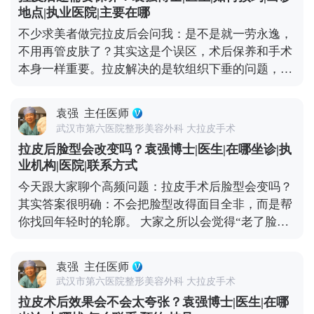
重、氧化加快，不仅容易暗沉，还可能让松弛问题复
了解。
地点|执业医院|主要在哪
发。 另外，表情管理也很关键。虽然术后表情会慢慢
不少求美者做完拉皮后会问我：是不是就一劳永逸，
恢复自然，但过度夸张的表情会反复牵拉皮肤，就算
不用再管皮肤了？其实这是个误区，术后保养和手术
打了除皱针，也需要自己多注意收敛。还有一点很重
本身一样重要。拉皮解决的是软组织下垂的问题，但
要，要定期回访医生，根据皮肤的恢复状态调整保养
皮肤的质地、光泽和细纹，这些细节同样影响年轻
方案。拉皮从来不是抗衰的终点，只是帮你把皮肤状
感。 手术能帮我们把面部组织复位到好的状态，但皮
态拉回一个好的起点，后续的健康生活习惯，才是维
袁强
主任医师
肤的自然衰老过程并没有停止。比如术后皮肤可能会
持年轻态的核心。你对皮肤用心，它自然会给你好的
武汉市第六医院整形美容外科 大拉皮手术
出现角质层变薄、胶原流失的情况，这就需要日常做
反馈。 想知道更多关于MCR复合提升术的问题，可
拉皮后脸型会改变吗？袁强博士|医生|在哪坐诊|执
好维护。建议大家术后用温和的护肤品，重点做好保
以去官方媒体平台（公众号、百家号、小红薯）预约
业机构|医院|联系方式
湿和防晒，要是皮肤含水量不够，也可以在医生指导
面诊，详细了解。
今天跟大家聊个高频问题：拉皮手术后脸型会变吗？
下配合水光针这类轻医美项目，提升皮肤弹性。 另
其实答案很明确：不会把脸型改得面目全非，而是帮
外，动态纹的管理也不能忽视。皱眉、大笑带来的动
你找回年轻时的轮廓。 大家之所以会觉得“老了脸型
态纹，时间久了会变成静态纹。定期在医生评估后打
变丑了”，核心是随着年龄增长，面部软组织会慢慢
除皱针，能放松肌肉，延缓静态纹出现。其实拉皮更
下移——比如苹果肌往下掉、法令纹变深、下颌线模
像是抗衰的“基础工程”，帮你搭好紧致的框架，后续
袁强
主任医师
糊，看起来脸变宽变垮。拉皮手术的作用，就是把这
的保养就是填想知道更多关于MCR复合提升术的问
武汉市第六医院整形美容外科 大拉皮手术
些移位的组织复位到年轻时的位置，让松弛的轮廓重
题，可以去官方媒体平台（公众号、百家号、小红
拉皮术后效果会不会太夸张？袁强博士|医生|在哪
新变紧致。 就像我做拉皮时，会通过精准剥离后把这