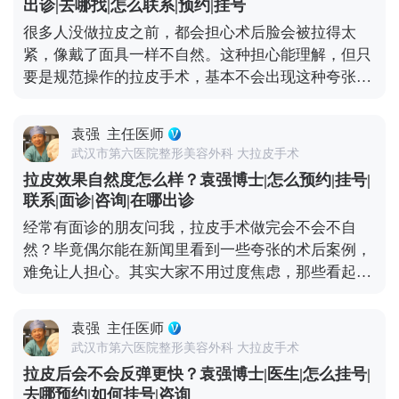
薯）预约面诊，详细了解。充细节，这样才能让年轻
出诊|去哪找|怎么联系|预约|挂号
些深层组织复位固定，再去掉多余的松弛皮肤。术后
状态维持得更久。
很多人没做拉皮之前，都会担心术后脸会被拉得太
你还是你，只是脸上的垮感消失了，线条更利落，看
紧，像戴了面具一样不自然。这种担心能理解，但只
起来更精神。当然，如果术前本身有轻微的面部不对
要是规范操作的拉皮手术，基本不会出现这种夸张情
称，我们会在复位时做微调，但核心原则是尊重你的
况。 拉皮的核心目标是逆转皮肤松弛下垂，让面部线
原生面部结构。记住，拉皮是“还原年轻轮廓”，不
条回到年轻时的紧致状态，而不是盲目地“往上提”。
是“重塑脸型”，目的是让你找回曾经的自己。 想知道
袁强
主任医师
比如MCR复合提升术中，就会做多层次的精细化处
更多关于MCR复合提升术的问题，可以去官方媒体平
武汉市第六医院整形美容外科 大拉皮手术
理，不只是拉皮肤，还会对深层的筋膜和脂肪垫进行
台（公众号、百家号、小红薯）预约面诊，详细了
拉皮效果自然度怎么样？袁强博士|怎么预约|挂号|
复位，让整个面部组织协调回归原位。这样操作下
解。
联系|面诊|咨询|在哪出诊
来，不会出现“吊梢眼”“脸绷得发亮”的情况，反而会
经常有面诊的朋友问我，拉皮手术做完会不会不自
让轮廓更清晰，神态更柔和。 效果自然与否，医生的
然？毕竟偶尔能在新闻里看到一些夸张的术后案例，
审美和技术很关键。我们会根据每个人的面部骨骼和
难免让人担心。其实大家不用过度焦虑，那些看起来
软组织情况做个性化方案，避免过度切除皮肤或过度
僵硬、网红感十足的所谓“拉皮效果”，大多不是规范
提升。术后初期可能会有轻微的紧绷感，一般一两周
手术的问题——要么是操作方式不正规，要么是过度
就会慢慢适应，表情也能完全恢复自如。与其担心效
袁强
主任医师
追求“提升感”，忽略了面部本身的结构平衡。 正规的
果夸张，不如多花时间筛选正规医院和医生，毕竟拉
武汉市第六医院整形美容外科 大拉皮手术
拉皮手术，核心是帮面部恢复年轻时候的状态，而不
皮的本质是“修复衰老”，不是“改造容貌”。 想知道更
拉皮后会不会反弹更快？袁强博士|医生|怎么挂号|
是把你改成另一个人。就比如MCR复合提升术，就是
多关于MCR复合提升术的问题，可以去官方媒体平台
去哪预约|如何挂号|咨询