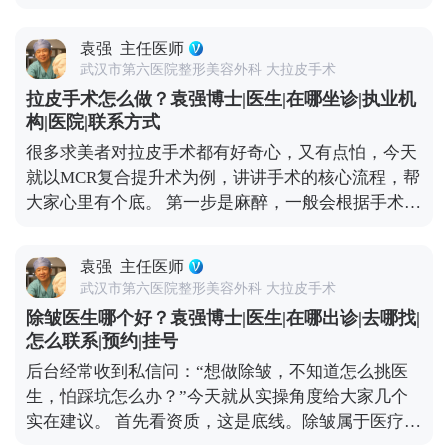
随着年龄增长，皮肤里的胶原蛋白会流失，深层的筋
垂、下颌线模糊不清、颈部皮肤也跟着松弛，依旧需
平台（公众号、百家号、小红薯）预约面诊，详细了
膜和肌肉也会松弛下垂，这才是皱纹、脸垮的根源。
要传统拉皮手术了。它能深层提拉筋膜和肌肉，从根
解。
袁强
主任医师
它的原理很简单：就拿MCR复合提升术来说，就是通
源上解决松弛问题，效果也更持久。 另外提醒大家，
武汉市第六医院整形美容外科 大拉皮手术
过隐蔽的切口，把面部皮肤和深层组织分离开，然后
日常护肤、坚持防晒、健康饮食和适度运动，能延缓
拉皮手术怎么做？袁强博士|医生|在哪坐诊|执业机
对松弛的筋膜、肌肉进行提拉、复位、收紧，再把多
皮肤松弛的速度。改善松弛没有统一答案，关键是先
构|医院|联系方式
余的皮肤切除，最后缝合，这样就能从根源上恢复面
判断自己的松弛程度，再在专业医生指导下选适合自
很多求美者对拉皮手术都有好奇心，又有点怕，今天
部的紧致和轮廓感。 不是所有人都适合做拉皮，它更
己的方案。 想知道更多关于MCR复合提升术的问
就以MCR复合提升术为例，讲讲手术的核心流程，帮
适合中重度面部松弛的人——比如眼角下垂、苹果肌
题，可以去官方媒体平台（公众号、百家号、小红
大家心里有个底。 第一步是麻醉，一般会根据手术范
凹陷、法令纹很深、下颌线模糊，而且用线雕、射频
薯）预约面诊，详细了解。
围选局部麻醉加镇静，或者全身麻醉，基本睡一觉手
这些非手术方式效果不好的人群。 要说明的是，拉皮
术就接受了，大家不用怕。 第二步设计切口，这步很
不是“返老还童”的魔法，不能让你一下子年轻20岁，
袁强
主任医师
关键，直接影响术后疤痕隐蔽性。术中我通常会把切
但能帮你恢复到5-10年前的状态，而且效果比较持
武汉市第六医院整形美容外科 大拉皮手术
口藏在发际线内、耳前或耳后这些不显眼的地方，尽
久。当然，它也是有创伤和风险的，想做的话一定要
除皱医生哪个好？袁强博士|医生|在哪出诊|去哪找|
量做到术后不仔细看根本发现不了。 第三步是剥离与
先充分了解，再找专业医生制定方案。 想知道更多关
怎么联系|预约|挂号
提升，这是手术的核心。我一般会沿着切口，小心翼
于MCR复合提升术的问题，可以去官方媒体平台（公
后台经常收到私信问：“想做除皱，不知道怎么挑医
翼地把皮肤和深层的筋膜、肌肉分离开，然后把松弛
众号、百家号、小红薯）预约面诊，详细了解。
生，怕踩坑怎么办？”今天就从实操角度给大家几个
的筋膜和肌肉向上提拉、复位收紧，从根源上解决松
实在建议。 首先看资质，这是底线。除皱属于医疗美
弛问题。 第四步去除多余皮肤，提升到位后，脸上会
容手术，医生必须有正规执业医师证，还要有面部抗