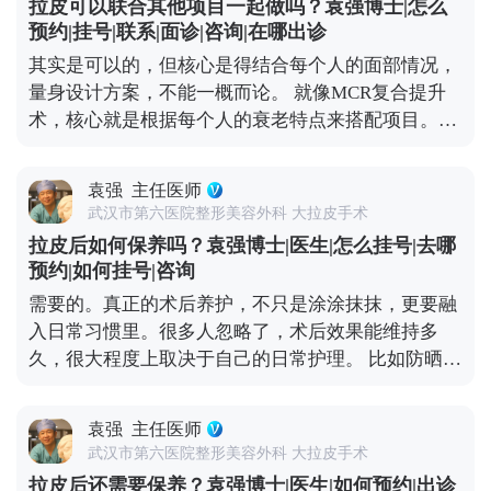
拉皮可以联合其他项目一起做吗？袁强博士|怎么
喝酒，辛辣食物、海鲜和牛羊肉这些“发物”也先忌
预约|挂号|联系|面诊|咨询|在哪出诊
口，饮食清淡软烂一些。出院后可以散散步，但一个
其实是可以的，但核心是得结合每个人的面部情况，
月内别做跑步、游泳、力量训练这些剧烈运动，避免
量身设计方案，不能一概而论。 就像MCR复合提升
影响伤口愈合。 总的来说，只要选对医生、做好护
术，核心就是根据每个人的衰老特点来搭配项目。拉
理，拉皮切口愈合大多都很理想，不用过度焦虑。 想
皮主要解决中下面部松弛下垂，但很多人眼周问题也
知道更多关于MCR复合提升术的问题，可以去官方媒
很明显，比如上眼皮松、眼角往下掉，或者眼袋突
体平台（公众号、百家号、小红薯）预约面诊，详细
袁强
主任医师
出，这种时候单做拉皮就不够全面了。 所以要是眼周
了解。
武汉市第六医院整形美容外科 大拉皮手术
问题突出，拉皮的时候可以考虑联合提眉、双眼皮或
拉皮后如何保养吗？袁强博士|医生|怎么挂号|去哪
者祛眼袋手术。比如提眉能顺便改善眉形和上眼皮松
预约|如何挂号|咨询
弛，祛眼袋分内路和外路，内路适合单纯脂肪膨出
需要的。真正的术后养护，不只是涂涂抹抹，更要融
的，外路适合皮肤也松的。至于是不是要一起做，得
入日常习惯里。很多人忽略了，术后效果能维持多
看具体的面部条件和想要的效果。 不过有个小建议，
久，很大程度上取决于自己的日常护理。 比如防晒，
要是时间充裕，分阶段做会更稳妥。先做拉皮把整体
这是术后保养的重中之重。紫外线是皮肤老化的头号
轮廓提上来，等面部状态稳定了（大概半年左右），
元凶，术后如果不做好防晒，不仅容易出现色素沉
再针对性调整眼周，这样最终效果会更协调自然。 想
袁强
主任医师
着，还会加速胶原分解，让皮肤提前松弛。还有作息
知道更多关于MCR复合提升术的问题，可以去官方媒
武汉市第六医院整形美容外科 大拉皮手术
和饮食，长期熬夜、吃太多甜食，会让皮肤炎症加
体平台（公众号、百家号、小红薯）预约面诊，详细
拉皮后还需要保养？袁强博士|医生|如何预约|出诊