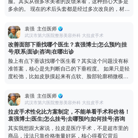
服。其实从很多求美者的反馈来看，这种担心大多是
一定要找正规医院的经验丰富的医生，面诊时把需求
多余的。 现在的术后头套都是经过多次改良的，材质
说清楚，多看看相似案例，这样才能保证效果。 想知
是医用级的柔软面料，透气不闷，而且是按人脸型剪
道更多关于MCR复合提升术的问题，可以去官方媒体
裁的，贴合度很高，不会有勒得喘不过气的感觉。不
平台（公众号、百家号、小红薯）预约面诊，详细了
袁强
主任医师
少人戴个两三天就适应了，甚至睡觉时都能忽略它的
解。
武汉市第六医院整形美容外科 大拉皮手术
存在。 戴头套可不是多余的步骤，核心作用是帮面部
改善面部下垂找哪个医生？袁强博士|怎么预约|挂
组织更好地贴合骨骼、减轻肿胀，还能促进伤口愈
号|联系|面诊|咨询|在哪出诊
合。一般建议术后前两周尽量24小时佩戴，之后一个
脸上有点下垂该找哪个医生看？其实这个问题没有标
月里，根据恢复情况白天或晚上适当戴就行，具体时
准答案，核心是先判断自己的下垂程度。 如果只是轻
间我都会根据每个人的恢复进度单独建议。 所以大家
度松弛，比如皮肤摸起来有点软、脸部轮廓稍微模
不用纠结戴头套这件事，它不是负担，反而能帮你更
糊，不用急着做手术。一些光电项目，或者线雕，效
快恢复到理想状态。 想知道更多关于MCR复合提升
果就挺对症的。在北京选这类项目，重点看机构是否
术的问题，可以去官方媒体平台（公众号、百家号、
袁强
主任医师
正规、设备有没有资质，皮肤科或美容科的医生只要
小红薯）预约面诊，详细了解。
武汉市第六医院整形美容外科 大拉皮手术
经验够，基本都能操作。 但如果是中重度下垂，比如
拉皮手术性化比方案制定，不能单看手术和价格！
法令纹深到卡粉、下颌缘完全模糊，甚至脸颊肉往下
袁强博士|医生|怎么挂号|去哪预约|如何挂号|咨询
坠，可能就得考虑拉皮手术了。北京能做拉皮的医生
其实我想跟大家说，拉皮是医疗手术，不是超市里的
不少，但一定要选专攻面部年轻化的整形外科医生，
商品，没法只靠价格衡量好坏，核心得看它背后