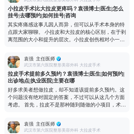
小拉皮手术比大拉皮更疼吗？袁强博士|医生|怎么
挂号|去哪预约|如何挂号|咨询
其实疼痛感这事儿因人而异，但可以从手术本身的特
点跟大家聊聊。 小拉皮和大拉皮的核心区别，在于剥
离范围的大小和提升的层次。小拉皮创伤相对小一
些，恢复也快，所以很多人会觉得做小拉皮更轻松。
但疼痛感真不是由手术大小完全决定的，更多是看个
袁强
主任医师
人耐受力、术中麻醉效果和术后护理。 不管是小拉皮
武汉市第六医院整形美容外科 大拉皮手术
还是大拉皮，术中都会用麻醉，手术过程中是完全不
拉皮手术提前多久预约？袁强博士|医生|如何预约|
疼的。术后的疼痛感主要集中在恢复初期，但可以通
出诊地点|执业医院|主要在哪
过药物和物理方式缓解。我都会跟患者交代，术后多
好多求美者想做拉皮，却不知道该提前多久预约。这
休息、按时吃药、避免剧烈活动，这样疼痛感会明显
个问题没有绝对固定的答案，不过可以从这几个方面
减轻。 所以大家不用因为怕疼就纠结选哪种术式，关
考虑。 首先，拉皮不是那种随到随做的小项目，术前
键还是要根据自己的衰老程度和预期效果，选适合自
得有充分的沟通和准备。一般建议至少提前1-2个月
己的方案才对。 想知道更多关于MCR复合提升术的
预约面诊，这样医生才有足够的时间了解你的面部情
问题，可以去官方媒体平台（公众号、百家号、小红
袁强
主任医师
况、需求，帮你设计个性化的手术方案。 其次，拉皮
薯）预约面诊，详细了解。
武汉市第六医院整形美容外科 大拉皮手术