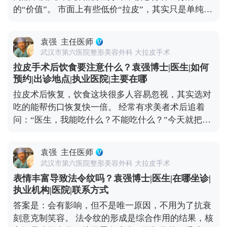
这类医生对脸部组织层次更熟悉，效果和恢复都更有
的“价值”。 市面上有些低价“拉皮”，其实只是单纯提
保障。 另外，现在有MCR复合提升术这种正规改良
拉表层皮肤，根本不做深层组织复位。这种手术看着
术式，结合了深层提升和精细缝合，适合想明显改善
便宜，但效果维持时间短，大概率1-2年就会反弹，
又怕留痕的朋友。不管选哪种方式，建议大家面诊时
袁强
主任医师
还容易出现皮肉分离、疤痕明显、表情僵硬这些问
多问两句，看看和自己情况相似的案例，把风险和恢
武汉市第六医院整形美容外科 大拉皮手术
题，后期修复反而要花更多钱。 真正靠谱的拉皮手
复周期问清楚，再做决定。 想知道更多关于MCR复
拉皮手术后饮食要注意什么？袁强博士|医生|如何
术，是个精细活。需要医生对皮肤、筋膜、脂肪等不
合提升术的问题，可以去官方媒体平台（公众号、百
预约|出诊地点|执业医院|主要在哪
同层次做精准剥离、复位、提升和固定，操作复杂，
家号、小红薯）预约面诊，详细了解。
拉皮术后恢复，饮食这块很多人容易忽视，其实选对
对医生的技术和经验要求极高，价格自然会高一些。
吃的能帮伤口恢复快一倍。 经常有求美者术后追着
但这种手术的效果更自然，维持时间也长，一般能到
问：“医生，我能吃什么？不能吃什么？”今天就把饮
8-10年，从长期来看反而更划算。 现在专业医生都讲
食注意事项说清楚。 术后初期建议以清淡、易消化的
究个性化定制，会根据你的松弛程度、面部结构、审
食物为主，比如小米粥、蒸鸡蛋羹、蔬菜瘦肉汤，这
美需求设计方案，而不是流水线操作。做医美不是为
袁强
主任医师
些食物不会给肠胃添负担，也能保证基础营养。一定
了图便宜，而是为了让自己变得更好。选一位靠谱的
武汉市第六医院整形美容外科 大拉皮手术
要避开辛辣、刺激、油腻的食物，比如火锅、烧烤、
医生，做一个适合自己的方案，才是对自己最负责任
表情丰富导致法令纹吗？袁强博士|医生|在哪坐诊|
辣椒这些，容易刺激血管扩张，影响伤口愈合，甚至
的投资。 想知道更多关于MCR复合提升术的问题，
执业机构|医院|联系方式
引发炎症。 另外要重点补充两类营养：优质蛋白质和
可以去官方媒体平台（公众号、百家号、小红薯）预
答案是：会有影响，但不是唯一原因，不用为了抗衰
维生素C。蛋白质是组织修复的基础，像鱼肉、去皮
约面诊，详细了解。
刻意克制笑容。 法令纹的形成是综合作用的结果，核
鸡肉、豆制品、牛奶都可以多吃点；维生素C能促进