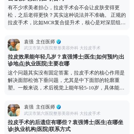
通过精准剥离，把下垂的软组织放回原本的位置，再
（公众号、百家号、小红薯）预约面诊，详细了解。
有不少求美者担心，拉皮手术会不会让皮肤变得更
去掉多余的松弛皮肤。整个过程会特别注意保护表情
松，之后老得更快？其实这种说法并不准确。 正规的
肌，毕竟笑容、皱眉这些自然神态不能受影响。 术后
拉皮手术，比如MCR复合提升术，核心是对深层组织
初期有点肿胀是正常的，随着恢复会慢慢软化，轮廓
做彻底剥离、分层提拉，再进行复位固定，最后去掉
也会越来越自然。所以想做拉皮的朋友，重点不是纠
多余的松弛皮肤。整个过程是让组织在稳定的位置上
结“会不会不自然”，而是找正规机构和有经验的医
袁强
主任医师
重新贴合，效果很扎实，根本不会出现所谓的“反
生。好的拉皮效果，应该是别人觉得你年轻了，但说
武汉市第六医院整形美容外科 大拉皮手术
弹”，更不会加速衰老。 真正会让人觉得“反弹快、老
不出哪里变了，这才是理想的状态。 想知道更多关于
拉皮效果能年轻几岁？袁强博士|医生|如何预约|出
得更快”的，其实是“假拉皮”——只单纯拉紧表面皮
MCR复合提升术的问题，可以去官方媒体平台（公众
诊地点|执业医院|主要在哪
肤，不处理深层组织。这种手术的效果本身就不持
号、百家号、小红薯）预约面诊，详细了解。
这个问题其实没有固定答案，拉皮手术的核心作用是
久，很快就会再次下垂，自然会给人一种“越做越
解决面部松弛下垂问题，尤其是中下面部的轮廓重
松”的错觉。 其实拉皮更像是给衰老进程按了一次“暂
塑。一般来说，术后视觉上能年轻5-10岁，具体能年
停键”，甚至能轻微“倒回”一小段。术后你的组织会
轻多少，主要看你术前的松弛程度、皮肤质地，还有
在更年轻的位置上，按照自然的衰老速度慢慢变化，
手术方案的精准设计。 举个例子，之前有位50岁的求
也就是说，之后你会一直比同龄人看起来更紧致、更
袁强
主任医师
美者，她皮肤弹性还不错，就是组织下垂明显，下颌
年轻。 当然了，拉皮也不是一劳永逸的。术后还是要
武汉市第六医院整形美容外科 大拉皮手术
线模糊。做完拉皮手术后，下垂的组织复位了，下颌
注意日常保养，比如做好皮肤护理、控制夸张表情、
拉皮手术的后遗症有哪些？袁强博士|医生|在哪坐
线变得清晰紧致，看起来就像40出头，效果很直观。
保持健康作息。毕竟手术主要解决的是“下垂”问题，
诊|执业机构|医院|联系方式
但大家要清楚，拉皮不是“换脸”，它不会改变你的五