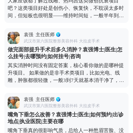
大家应该都了解过线雕、热玛吉这类微创抗衰项目
的医生操作，这些风险都是能控制的。比如在做MCR
吧？这类项目好处是创伤小、恢复快，不耽误太多时
复合提升术时，就会凭着精准的解剖知识避开重要神
间，但短板也很明显——维持时间短，一般半年到一
经，做分层减张缝合，尽量减少对组织的创伤。还会
年就见效退了，得定期补做，长期算下来花费也不
注意保护面部主要神经分支，避免不必要的损伤。 所
少。 拉皮手术就不一样了，它不是只把表面皮肤拉紧
以说，想做拉皮，第一步也是最关键的一步，就是选
袁强
主任医师
那么简单，核心是通过深层筋膜的剥离和提升，从根
对正规医院和靠谱医生，这是降低风险的想知道更多
武汉市第六医院整形美容外科 大拉皮手术
儿上解决组织下垂的问题。正因为是深层调整，效果
关于MCR复合提升术的问题，可以去官方媒体平台
做完面部提升手术后多久消肿？袁强博士|医生|怎
才扎实，一般能维持8-10年。就像MCR复合提升术，
（公众号、百家号、小红薯）预约面诊，详细了解。
么挂号|去哪预约|如何挂号|咨询
会在多个层次做复位固定，让下垂的组织在新的位置
核心。
其实消肿时间没有固定答案，核心看你做的是哪种提
上稳稳当当“扎根”，一次手术就能让你摆脱松弛困扰
升项目。 如果做的是非手术类项目，比如光电、线
挺久。这么算下来，从长远来看，性价比其实更高。
雕，肿胀都很轻微，一般3到7天就基本消干净了，最
当然了，具体能维持多久，和个人体质、术后护理还
多有点轻微泛红，不耽误正常上班、逛街。 如果是拉
有生活习惯都有关系，但总体来说，拉皮算是抗衰里
皮手术，消肿时间会稍长一点。术后前几天会有点胀
的“长效投资”。 想知道更多关于MCR复合提升术的
袁强
主任医师
胀的异物感，后期随着恢复，肿胀会慢慢消退，大1-
问题，可以去官方媒体平台（公众号、百家号、小红
武汉市第六医院整形美容外科 大拉皮手术
3个月左右，基本恢复正常，日常社交没问题。 另外
薯）预约面诊，详细了解。
嘴角下垂怎么改善？袁强博士|医生|如何预约|出诊
分享几个加速消肿的小技巧：术后按医生要求戴好头
地点|执业医院|主要在哪
套，前几天做好冰敷，平时避免剧烈运动、少吃辛辣
嘴角下垂真的很影响气质，总给人一种愁眉苦脸、没
刺激的食物，这些都能帮身体更快恢复。不过每个人