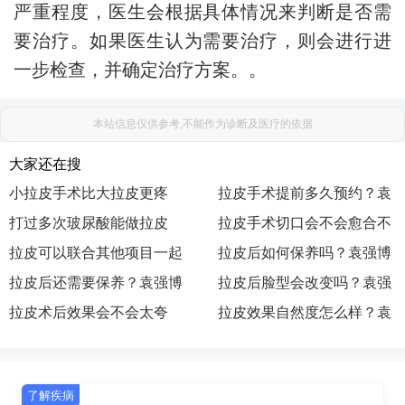
严重程度，医生会根据具体情况来判断是否需
要治疗。如果医生认为需要治疗，则会进行进
一步检查，并确定治疗方案。。
本站信息仅供参考,不能作为诊断及医疗的依据
大家还在搜
小拉皮手术比大拉皮更疼
拉皮手术提前多久预约？袁
吗？袁强博士|医生|怎么挂
打过多次玻尿酸能做拉皮
强博士|医生|如何预约|出诊
拉皮手术切口会不会愈合不
号|去哪预约|如何挂号|咨询
吗？袁强博士|医生|在哪坐
拉皮可以联合其他项目一起
地点|执业医院|主要在哪
好？袁强博士|医生|在哪出
拉皮后如何保养吗？袁强博
诊|执业机构|医院|联系方式
做吗？袁强博士|怎么预约|
拉皮后还需要保养？袁强博
诊|去哪找|怎么联系|预约|挂
士|医生|怎么挂号|去哪预约|
拉皮后脸型会改变吗？袁强
挂号|联系|面诊|咨询|在哪出
士|医生|如何预约|出诊地点|
拉皮术后效果会不会太夸
号
如何挂号|咨询
博士|医生|在哪坐诊|执业机
拉皮效果自然度怎么样？袁
诊
执业医院|主要在哪
张？袁强博士|医生|在哪出
构|医院|联系方式
强博士|怎么预约|挂号|联系|
诊|去哪找|怎么联系|预约|挂
面诊|咨询|在哪出诊
了解疾病
号