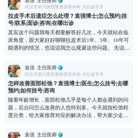
袁强
主任医师
别，不是所有整形医生都能做好。 然后一定要看真实
高效地对抗法令纹。 想知道更多关于MCR复合提升
武汉市第六医院整形美容外科 大拉皮手术
案例。有经验的医生，手里肯定有大量术前术后对比
术的问题，可以去官方媒体平台（公众号、百家号、
拉皮手术后遗症怎么处理？袁强博士|怎么预约|挂
案例，而且得是完整的恢复周期案例，不是只放几张
小红薯）预约面诊，详细了解。
号|联系|面诊|咨询|在哪出诊
精修图。通过案例能直观看到医生的审美风格，比如
其实这个问题我每天都要解答好几次，今天就站在临
是偏自然款还是偏精致款，也能判断技术水平，比如
床角度，跟大家好好聊聊拉皮术后1年、5年、10年可
术后疤痕是否隐蔽、提升效果是否协调。 还有很关键
能遇到的情况，也说说我怎么规避这些问题。 先说说
的一点是沟通。好的医生不会一上来就推项目，而是
术后疼痛，现在麻醉技术和术后镇痛方案都很成熟，
会耐心听你的需求，结合你的面部松弛程度、骨骼结
大部分人术后只有轻微胀痛感，基本不影响正常休
构做定制方案。另外术后跟进也不能少，负责任的医
袁强
主任医师
息，个别敏感体质觉得不适的，用点常规镇痛药就能
生会在术后每天了解恢复情况，有问题及时处理，而
武汉市第六医院整形美容外科 大拉皮手术
缓解，不会持续太久。 再说说大家怕的“皮肉分离”，
不是做完手术就不管了。小切口提升是医疗行为，多
怎样改善面部松弛？袁强博士|医生|怎么挂号|去哪
那种“皮笑肉不笑”的僵硬感，其实大多是手术只拉了
花点时间选对医生，比什么都重要。 想知道更多关于
预约|如何挂号|咨询
表层皮肤，没处理深层组织导致的。像MCR复合提升
MCR复合提升术的问题，可以去官方媒体平台（公众
随着年龄增长，面部松弛几乎是每个人都会遇到的问
术这样的正规拉皮，都会分层处理，皮肤、筋膜、脂
号、百家号、小红薯）预约面诊，详细了解。
题，后台问怎么改善的人也特别多。今天就按松弛程
肪、肌肉这些层次都要精细剥离再复位，就是为了避
度分类，给大家推荐对应的解决办法，帮大家少走弯
免这种不自然的状态。 疤痕问题也不用过度担心。现
路。 如果是轻度松弛，比如只是感觉皮肤没那么紧
在都用减张缝合技术，切口选在发际线、耳后这些隐
致，有少量细纹，没出现明显下垂，优先选非手术方
蔽位置，术后1-3个月疤痕会慢慢淡化，基本看不出
袁强
主任医师