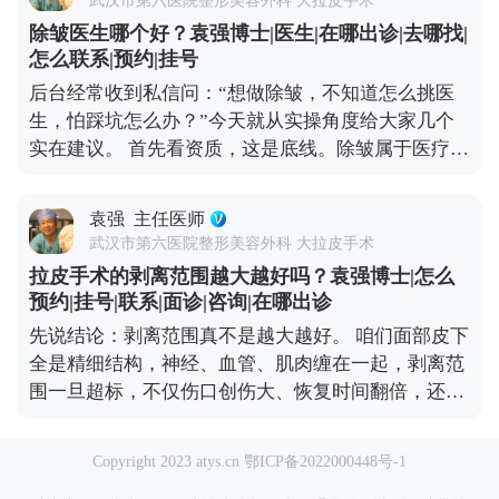
口藏在发际线内、耳前或耳后这些不显眼的地方，尽
久。当然，它也是有创伤和风险的，想做的话一定要
除皱医生哪个好？袁强博士|医生|在哪出诊|去哪找|
量做到术后不仔细看根本发现不了。 第三步是剥离与
先充分了解，再找专业医生制定方案。 想知道更多关
怎么联系|预约|挂号
提升，这是手术的核心。我一般会沿着切口，小心翼
于MCR复合提升术的问题，可以去官方媒体平台（公
后台经常收到私信问：“想做除皱，不知道怎么挑医
翼地把皮肤和深层的筋膜、肌肉分离开，然后把松弛
众号、百家号、小红薯）预约面诊，详细了解。
生，怕踩坑怎么办？”今天就从实操角度给大家几个
的筋膜和肌肉向上提拉、复位收紧，从根源上解决松
实在建议。 首先看资质，这是底线。除皱属于医疗美
弛问题。 第四步去除多余皮肤，提升到位后，脸上会
容手术，医生必须有正规执业医师证，还要有面部抗
有多余的皮肤，把这部分精准切除，就能让面部轮廓
衰相关的临床经验。大家可以去卫健委官网查医生的
变得紧致。 最后一步是精细缝合，用细针细线分层缝
袁强
主任医师
执业信息，确认他的执业范围和所在机构是否正规，
合，减少疤痕增生的可能。 整个手术大概需要4-6小
武汉市第六医院整形美容外科 大拉皮手术
别找“游医”或“挂靠医生”。 然后看审美和沟通力。除
时，具体看手术范围。术后需要休息1-2周，按医嘱
拉皮手术的剥离范围越大越好吗？袁强博士|怎么
皱不只是“拉平皱纹”，还要贴合你的面部轮廓和年龄
护理伤口。提醒大家，拉皮是精细外科手术，一定要
预约|挂号|联系|面诊|咨询|在哪出诊
感。好的医生会先认真听你的需求，再结合你的肤
选正规机构和经验丰富的医生。 想知道更多关于
先说结论：剥离范围真不是越大越好。 咱们面部皮下
质、骨相给出方案，而不是上来就推荐贵的项目。如
MCR复合提升术的问题，可以去官方媒体平台（公众
全是精细结构，神经、血管、肌肉缠在一起，剥离范
果医生全程不怎么跟你沟通，只催着你手术，一定要
号、百家号、小红薯）预约面诊，详细了解。
围一旦超标，不仅伤口创伤大、恢复时间翻倍，还可
慎重。 另外可以看真实案例和口碑。让医生给你看类
能伤到关键神经，导致术后表情僵硬、局部麻木，反
似肤质、类似松弛程度的案例，问问术后恢复情况；
而得不偿失。 真正合理的剥离，核心是“精准”而
也可以在正规医美平台看看其他求美者的真实评价，
Copyright 2023 atys.cn
鄂ICP备2022000448号-1
非“广泛”。 我每次面诊都会根据求美者的松弛程度来
重点关注术后效果和服务态度。 最后也是最关键的：