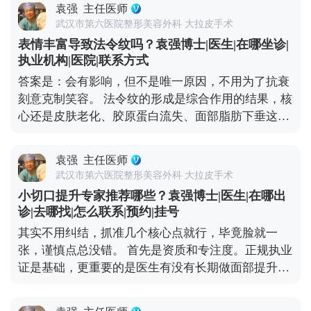
美需求设计方案，而不是流水线操作。做医美不是为
袁强
主任医师
些食物不会给肠胃添负担，也能保证基础营养。一定
了图便宜，而是为了让自己变得更好。选一位靠谱的
武汉市第六医院整形美容外科 大拉皮手术
要避开辛辣、刺激、油腻的食物，比如火锅、烧烤、
医生，做一个适合自己的方案，才是对自己最负责任
表情丰富导致法令纹吗？袁强博士|医生|在哪坐诊|
辣椒这些，容易刺激血管扩张，影响伤口愈合，甚至
的投资。 想知道更多关于MCR复合提升术的问题，
执业机构|医院|联系方式
引发炎症。 另外要重点补充两类营养：优质蛋白质和
可以去官方媒体平台（公众号、百家号、小红薯）预
答案是：会有影响，但不是唯一原因，不用为了抗衰
维生素C。蛋白质是组织修复的基础，像鱼肉、去皮
约面诊，详细了解。
刻意克制笑容。 法令纹的形成是综合作用的结果，核
鸡肉、豆制品、牛奶都可以多吃点；维生素C能促进
心还是皮肤老化、胶原蛋白流失、面部脂肪下垂这些
胶原蛋白合成，帮助皮肤恢复弹性，新鲜的水果蔬菜
因素。而大笑、皱眉这类频繁的表情肌收缩，会加速
比如橙子、猕猴桃、西兰花、番茄都很合适。 还有两
局部皮肤折叠，先形成动态纹——就是做表情时才出
个禁忌要记牢：术后1个月内别饮酒、别吸烟，酒精
袁强
主任医师
现的纹路，时间久了，皮肤弹性变差，动态纹就会变
会影响血液循环，烟草里的有害物质会延缓伤口愈
武汉市第六医院整形美容外科 大拉皮手术
成静态纹，不做表情也能看到。 所以不用过度焦虑，
合。平时多喝温水，保持作息规律，再加上严格遵医
小切口提升专家推荐哪些？袁强博士|医生|在哪出
真出现法令纹了，先分清类型再处理更有效。如果是
嘱、按时复查，恢复过程会更顺利。耐心点，恢复期
诊|去哪找|怎么联系|预约|挂号
动态纹，用肉毒素适度放松表情肌就能改善；如果已
过后就能看到满意的效果了。 想知道更多关于MCR
其实不用纠结，抓准几个核心点就行，毕竟脸就一
经是静态纹，或者是中重度松弛导致的法令纹，就需
复合提升术的问题，可以去官方媒体平台（公众号、
张，谨慎点总没错。 首先是资质和专注度。正规执业
要结合填充、提升等综合方式，比如MCR复合提升
百家号、小红薯）预约面诊，详细了解。
证是基础，更重要的是医生有没有长期做面部提升这
术，从深层提升组织，既能改善松弛，也能淡化纹
个领域。小切口看着创伤小，但对操作精度要求高，
路。 抗衰是个系统工程，单纯控制表情没用，做好日
比如剥离的层次、提升的力度，差一点效果就天差地
常护理，再根据自身情况做科学的医美干预，才能更