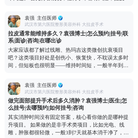
会有麻木感，但这种感觉一般三个月内就会慢慢恢
不例外。如果手术操作不规范，确实可能出现血肿、
复。只要医生操作规范，避开重要神经，这种暂时性
皮肤凹凸不平，严重的还可能损伤神经。比如有些朋
的不适完全是可以接受的。 总结下来就是，拉皮的后
袁强
主任医师
友做完后耳朵变形、疤痕特别明显，多半是碰到
遗症大多和手术方式不规范有关，选对医生和手术方
武汉市第六医院整形美容外科 大拉皮手术
了“假拉皮”——只做表面功夫，单纯把皮肤拉紧，没
案，就能有效规避。 想知道更多关于MCR复合提升
拉皮通常能维持多久？袁强博士|怎么预约|挂号|联
处理深层组织，强行拉扯皮肤缝合，自然容易出问
术的问题，可以去官方媒体平台（公众号、百家号、
系|面诊|咨询|在哪出诊
题。 但大家也不用过度恐慌，在正规医院找经验丰富
小红薯）预约面诊，详细了解。
大家应该都了解过线雕、热玛吉这类微创抗衰项目
的医生操作，这些风险都是能控制的。比如在做MCR
吧？这类项目好处是创伤小、恢复快，不耽误太多时
复合提升术时，就会凭着精准的解剖知识避开重要神
间，但短板也很明显——维持时间短，一般半年到一
经，做分层减张缝合，尽量减少对组织的创伤。还会
年就见效退了，得定期补做，长期算下来花费也不
注意保护面部主要神经分支，避免不必要的损伤。 所
少。 拉皮手术就不一样了，它不是只把表面皮肤拉紧
以说，想做拉皮，第一步也是最关键的一步，就是选
袁强
主任医师
那么简单，核心是通过深层筋膜的剥离和提升，从根
对正规医院和靠谱医生，这是降低风险的想知道更多
武汉市第六医院整形美容外科 大拉皮手术
儿上解决组织下垂的问题。正因为是深层调整，效果
关于MCR复合提升术的问题，可以去官方媒体平台
做完面部提升手术后多久消肿？袁强博士|医生|怎
才扎实，一般能维持8-10年。就像MCR复合提升术，
（公众号、百家号、小红薯）预约面诊，详细了解。
么挂号|去哪预约|如何挂号|咨询
会在多个层次做复位固定，让下垂的组织在新的位置
核心。
其实消肿时间没有固定答案，核心看你做的是哪种提
上稳稳当当“扎根”，一次手术就能让你摆脱松弛困扰
升项目。 如果做的是非手术类项目，比如光电、线
挺久。这么算下来，从长远来看，性价比其实更高。
雕，肿胀都很轻微，一般3到7天就基本消干净了，最
当然了，具体能维持多久，和个人体质、术后护理还