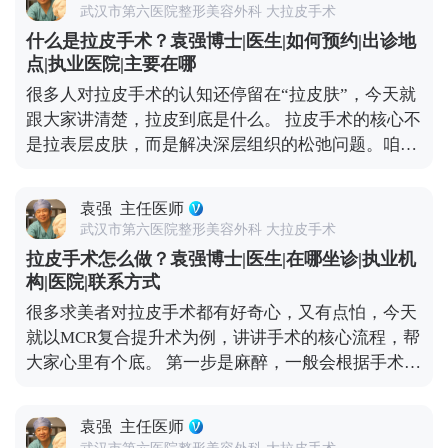
式。像光电、超声刀这些，能刺激皮肤胶原再生，让
来，也不会因为拉扯让耳朵变形。至于五官变形、表
武汉市第六医院整形美容外科 大拉皮手术
皮肤变紧致；线雕则是通过物理提拉，即时改善轻微
情丧失，核心是提拉方向和神经保护的问题，我临床
什么是拉皮手术？袁强博士|医生|如何预约|出诊地
下垂，这些方法创伤小、恢复快，不影响正常生活。
比较习惯用多矢量提升的方式，结合对解剖结构的熟
点|执业医院|主要在哪
如果是中度松弛，比如苹果肌开始下垂、法令纹明
悉度，尽量避开重要神经，保证术后表情自然。 说到
很多人对拉皮手术的认知还停留在“拉皮肤”，今天就
显、眼角有轻微耷拉，非手术方式效果有限，就可以
底，拉皮的安全和效果，核心还是看医生的技术和经
跟大家讲清楚，拉皮到底是什么。 拉皮手术的核心不
考虑拉皮手术，比如MCR复合提升术，能精准解决局
验。选对人，才能真正实现自然持久的年轻化。 想知
是拉表层皮肤，而是解决深层组织的松弛问题。咱们
部下垂问题。 如果是重度松弛，比如面部组织明显下
道更多关于MCR复合提升术的问题，可以去官方媒体
随着年龄增长，皮肤里的胶原蛋白会流失，深层的筋
垂、下颌线模糊不清、颈部皮肤也跟着松弛，依旧需
平台（公众号、百家号、小红薯）预约面诊，详细了
膜和肌肉也会松弛下垂，这才是皱纹、脸垮的根源。
要传统拉皮手术了。它能深层提拉筋膜和肌肉，从根
解。
袁强
主任医师
它的原理很简单：就拿MCR复合提升术来说，就是通
源上解决松弛问题，效果也更持久。 另外提醒大家，
武汉市第六医院整形美容外科 大拉皮手术
过隐蔽的切口，把面部皮肤和深层组织分离开，然后
日常护肤、坚持防晒、健康饮食和适度运动，能延缓
拉皮手术怎么做？袁强博士|医生|在哪坐诊|执业机
对松弛的筋膜、肌肉进行提拉、复位、收紧，再把多
皮肤松弛的速度。改善松弛没有统一答案，关键是先
构|医院|联系方式
余的皮肤切除，最后缝合，这样就能从根源上恢复面
判断自己的松弛程度，再在专业医生指导下选适合自
很多求美者对拉皮手术都有好奇心，又有点怕，今天
部的紧致和轮廓感。 不是所有人都适合做拉皮，它更
己的方案。 想知道更多关于MCR复合提升术的问
就以MCR复合提升术为例，讲讲手术的核心流程，帮
适合中重度面部松弛的人——比如眼角下垂、苹果肌
题，可以去官方媒体平台（公众号、百家号、小红
大家心里有个底。 第一步是麻醉，一般会根据手术范
凹陷、法令纹很深、下颌线模糊，而且用线雕、射频
薯）预约面诊，详细了解。
围选局部麻醉加镇静，或者全身麻醉，基本睡一觉手
这些非手术方式效果不好的人群。 要说明的是，拉皮
术就接受了，大家不用怕。 第二步设计切口，这步很
不是“返老还童”的魔法，不能让你一下子年轻20岁，
袁强
主任医师
关键，直接影响术后疤痕隐蔽性。术中我通常会把切
但能帮你恢复到5-10年前的状态，而且效果比较持
武汉市第六医院整形美容外科 大拉皮手术