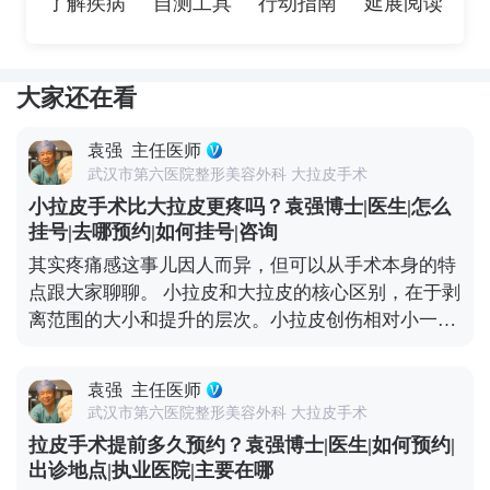
了解疾病
自测工具
行动指南
延展阅读
大家还在看
袁强
主任医师
武汉市第六医院整形美容外科 大拉皮手术
小拉皮手术比大拉皮更疼吗？袁强博士|医生|怎么
挂号|去哪预约|如何挂号|咨询
其实疼痛感这事儿因人而异，但可以从手术本身的特
点跟大家聊聊。 小拉皮和大拉皮的核心区别，在于剥
离范围的大小和提升的层次。小拉皮创伤相对小一
些，恢复也快，所以很多人会觉得做小拉皮更轻松。
但疼痛感真不是由手术大小完全决定的，更多是看个
袁强
主任医师
人耐受力、术中麻醉效果和术后护理。 不管是小拉皮
武汉市第六医院整形美容外科 大拉皮手术
还是大拉皮，术中都会用麻醉，手术过程中是完全不
拉皮手术提前多久预约？袁强博士|医生|如何预约|
疼的。术后的疼痛感主要集中在恢复初期，但可以通
出诊地点|执业医院|主要在哪
过药物和物理方式缓解。我都会跟患者交代，术后多