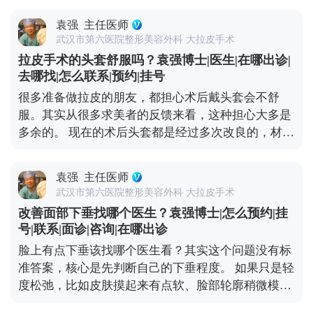
MCR复合提升术的问题，可以去官方媒体平台（公众
度下垂，比如出现“羊腮”、下颌缘被肉遮住，甚至法
号、百家号、小红薯）预约面诊，详细了解。
袁强
主任医师
令纹深到显老，可能就得选拉皮手术了。拉皮是通过
武汉市第六医院整形美容外科 大拉皮手术
手术提升深层组织，效果更彻底，维持时间也更长。
拉皮手术的头套舒服吗？袁强博士|医生|在哪出诊|
像MCR复合提升术这种正规术式，在传统拉皮的基础
去哪找|怎么联系|预约|挂号
上优化了层次分离和固定方式，适合对效果要求高、
很多准备做拉皮的朋友，都担心术后戴头套会不舒
又希望恢复自然的朋友。最后提醒下，不管选哪种，
服。其实从很多求美者的反馈来看，这种担心大多是
一定要找正规医院的经验丰富的医生，面诊时把需求
多余的。 现在的术后头套都是经过多次改良的，材质
说清楚，多看看相似案例，这样才能保证效果。 想知
是医用级的柔软面料，透气不闷，而且是按人脸型剪
道更多关于MCR复合提升术的问题，可以去官方媒体
裁的，贴合度很高，不会有勒得喘不过气的感觉。不
平台（公众号、百家号、小红薯）预约面诊，详细了
袁强
主任医师
少人戴个两三天就适应了，甚至睡觉时都能忽略它的
解。
武汉市第六医院整形美容外科 大拉皮手术
存在。 戴头套可不是多余的步骤，核心作用是帮面部
改善面部下垂找哪个医生？袁强博士|怎么预约|挂
组织更好地贴合骨骼、减轻肿胀，还能促进伤口愈
号|联系|面诊|咨询|在哪出诊
合。一般建议术后前两周尽量24小时佩戴，之后一个
脸上有点下垂该找哪个医生看？其实这个问题没有标
月里，根据恢复情况白天或晚上适当戴就行，具体时
准答案，核心是先判断自己的下垂程度。 如果只是轻
间我都会根据每个人的恢复进度单独建议。 所以大家
度松弛，比如皮肤摸起来有点软、脸部轮廓稍微模
不用纠结戴头套这件事，它不是负担，反而能帮你更
糊，不用急着做手术。一些光电项目，或者线雕，效
快恢复到理想状态。 想知道更多关于MCR复合提升