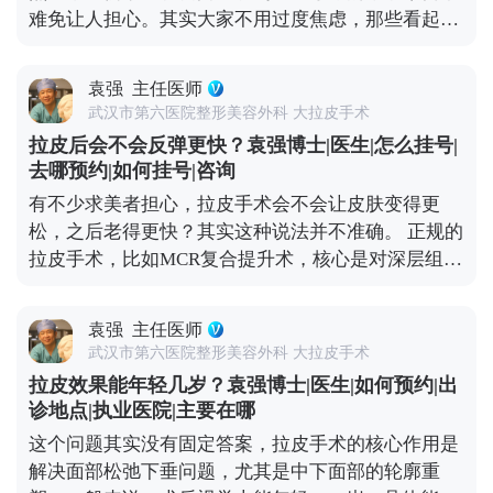
难免让人担心。其实大家不用过度焦虑，那些看起来
软组织情况做个性化方案，避免过度切除皮肤或过度
僵硬、网红感十足的所谓“拉皮效果”，大多不是规范
提升。术后初期可能会有轻微的紧绷感，一般一两周
手术的问题——要么是操作方式不正规，要么是过度
就会慢慢适应，表情也能完全恢复自如。与其担心效
袁强
主任医师
追求“提升感”，忽略了面部本身的结构平衡。 正规的
果夸张，不如多花时间筛选正规医院和医生，毕竟拉
武汉市第六医院整形美容外科 大拉皮手术
拉皮手术，核心是帮面部恢复年轻时候的状态，而不
皮的本质是“修复衰老”，不是“改造容貌”。 想知道更
拉皮后会不会反弹更快？袁强博士|医生|怎么挂号|
是把你改成另一个人。就比如MCR复合提升术，就是
多关于MCR复合提升术的问题，可以去官方媒体平台
去哪预约|如何挂号|咨询
通过精准剥离，把下垂的软组织放回原本的位置，再
（公众号、百家号、小红薯）预约面诊，详细了解。
有不少求美者担心，拉皮手术会不会让皮肤变得更
去掉多余的松弛皮肤。整个过程会特别注意保护表情
松，之后老得更快？其实这种说法并不准确。 正规的
肌，毕竟笑容、皱眉这些自然神态不能受影响。 术后
拉皮手术，比如MCR复合提升术，核心是对深层组织
初期有点肿胀是正常的，随着恢复会慢慢软化，轮廓
做彻底剥离、分层提拉，再进行复位固定，最后去掉
也会越来越自然。所以想做拉皮的朋友，重点不是纠
多余的松弛皮肤。整个过程是让组织在稳定的位置上
结“会不会不自然”，而是找正规机构和有经验的医
袁强
主任医师
重新贴合，效果很扎实，根本不会出现所谓的“反
生。好的拉皮效果，应该是别人觉得你年轻了，但说
武汉市第六医院整形美容外科 大拉皮手术
弹”，更不会加速衰老。 真正会让人觉得“反弹快、老
不出哪里变了，这才是理想的状态。 想知道更多关于
拉皮效果能年轻几岁？袁强博士|医生|如何预约|出
得更快”的，其实是“假拉皮”——只单纯拉紧表面皮
MCR复合提升术的问题，可以去官方媒体平台（公众
诊地点|执业医院|主要在哪
肤，不处理深层组织。这种手术的效果本身就不持
号、百家号、小红薯）预约面诊，详细了解。
这个问题其实没有固定答案，拉皮手术的核心作用是
久，很快就会再次下垂，自然会给人一种“越做越
解决面部松弛下垂问题，尤其是中下面部的轮廓重
松”的错觉。 其实拉皮更像是给衰老进程按了一次“暂