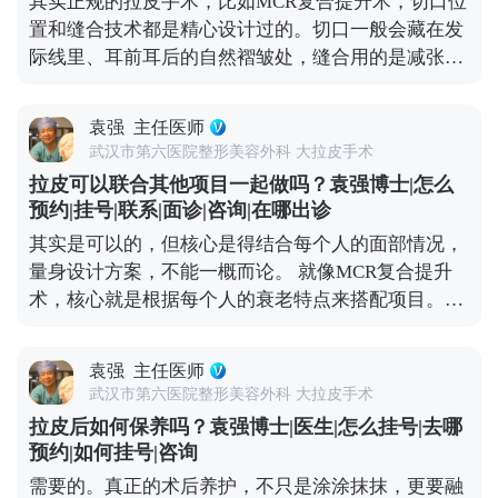
其实正规的拉皮手术，比如MCR复合提升术，切口位
才能真正达到面部年轻化的效果。 想知道更多关于
置和缝合技术都是精心设计过的。切口一般会藏在发
MCR复合提升术的问题，可以去官方媒体平台（公众
际线里、耳前耳后的自然褶皱处，缝合用的是减张缝
号、百家号、小红薯）预约面诊，详细了解。
合，愈合后痕迹特别隐蔽，通常1-3个月就基本看不
出来了。至于大家担心的耳朵变形，只要操作规范，
袁强
主任医师
这种情况很少出现。 当然，愈合效果不只是医生技术
武汉市第六医院整形美容外科 大拉皮手术
的事，术后护理也很关键。术后两三周内尽量别抽烟
拉皮可以联合其他项目一起做吗？袁强博士|怎么
喝酒，辛辣食物、海鲜和牛羊肉这些“发物”也先忌
预约|挂号|联系|面诊|咨询|在哪出诊
口，饮食清淡软烂一些。出院后可以散散步，但一个
其实是可以的，但核心是得结合每个人的面部情况，
月内别做跑步、游泳、力量训练这些剧烈运动，避免
量身设计方案，不能一概而论。 就像MCR复合提升
影响伤口愈合。 总的来说，只要选对医生、做好护
术，核心就是根据每个人的衰老特点来搭配项目。拉
理，拉皮切口愈合大多都很理想，不用过度焦虑。 想
皮主要解决中下面部松弛下垂，但很多人眼周问题也
知道更多关于MCR复合提升术的问题，可以去官方媒
很明显，比如上眼皮松、眼角往下掉，或者眼袋突
体平台（公众号、百家号、小红薯）预约面诊，详细
袁强
主任医师
出，这种时候单做拉皮就不够全面了。 所以要是眼周
了解。
武汉市第六医院整形美容外科 大拉皮手术
问题突出，拉皮的时候可以考虑联合提眉、双眼皮或
拉皮后如何保养吗？袁强博士|医生|怎么挂号|去哪
者祛眼袋手术。比如提眉能顺便改善眉形和上眼皮松
预约|如何挂号|咨询
弛，祛眼袋分内路和外路，内路适合单纯脂肪膨出
需要的。真正的术后养护，不只是涂涂抹抹，更要融
的，外路适合皮肤也松的。至于是不是要一起做，得