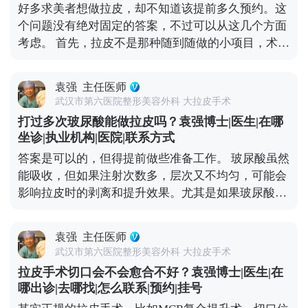
好多求美者想做拉皮，却不知道该提前多久预约。这
休息、按时吃药、避免剧烈活动，这样疼痛感会明显
个问题没有绝对固定的答案，不过可以从这几个方面
减轻。 所以大家不用因为怕疼就纠结选哪种术式，关
考虑。 首先，拉皮不是那种随到随做的小项目，术前
键还是要根据自己的衰老程度和预期效果，选适合自
得有充分的沟通和准备。一般建议至少提前1-2个月
己的方案才对。 想知道更多关于MCR复合提升术的
预约面诊，这样医生才有足够的时间了解你的面部情
问题，可以去官方媒体平台（公众号、百家号、小红
袁强
主任医师
况、需求，帮你设计个性化的手术方案。 其次，拉皮
薯）预约面诊，详细了解。
武汉市第六医院整形美容外科 大拉皮手术
前后需要一段恢复期，要是你有重要的社交活动或者
打过多次玻尿酸能做拉皮吗？袁强博士|医生|在哪
工作安排，一定要提前规划好时间，避免恢复期和重
坐诊|执业机构|医院|联系方式
要行程冲突。另外，手术前还得做一些必要的体检，
答案是可以的，但得提前做些准备工作。 玻尿酸虽然
确保身体状况适合手术，这也需要预留时间。 最后，
能吸收，但如果注射次数多，层次又不均匀，可能会
医生的排期也是个重要因素。靠谱的医生手术排期通
影响拉皮时的剥离和提升效果。尤其是如果玻尿酸跑
常都比较满，提前预约才能避免等太久。建议大家只
到了不该在的层次，还会增加手术的复杂度。 所以我
要有初步想法，就可以先过来咨询，给自己和医生都
一般建议，拉皮手术前先面诊检查，看看面部玻尿酸
留足准备时间。 想知道更多关于MCR复合提升术的
袁强
主任医师
的分布情况。如果有必要，就先把多余的玻尿酸溶解
问题，可以去官方媒体平台（公众号、百家号、小红
武汉市第六医院整形美容外科 大拉皮手术
掉，等面部状态恢复稳定了再做拉皮。这样既能保证
薯）预约面诊，详细了解。
拉皮手术切口会不会愈合不好？袁强博士|医生|在
手术安全，也能让提升效果更精准、更持久。 其实拉
哪出诊|去哪找|怎么联系|预约|挂号
皮和填充并不冲突，关键是要找对时间、用对方式，