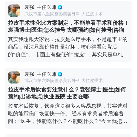
果就挺对症的。在北京选这类项目，重点看机构是否
术的问题，可以去官方媒体平台（公众号、百家号、
袁强
主任医师
正规、设备有没有资质，皮肤科或美容科的医生只要
小红薯）预约面诊，详细了解。
武汉市第六医院整形美容外科 大拉皮手术
经验够，基本都能操作。 但如果是中重度下垂，比如
拉皮手术性化比方案制定，不能单看手术和价格！
法令纹深到卡粉、下颌缘完全模糊，甚至脸颊肉往下
袁强博士|医生|怎么挂号|去哪预约|如何挂号|咨询
坠，可能就得考虑拉皮手术了。北京能做拉皮的医生
其实我想跟大家说，拉皮是医疗手术，不是超市里的
不少，但一定要选专攻面部年轻化的整形外科医生，
商品，没法只靠价格衡量好坏，核心得看它背后
这类医生对脸部组织层次更熟悉，效果和恢复都更有
的“价值”。 市面上有些低价“拉皮”，其实只是单纯提
保障。 另外，现在有MCR复合提升术这种正规改良
拉表层皮肤，根本不做深层组织复位。这种手术看着
术式，结合了深层提升和精细缝合，适合想明显改善
便宜，但效果维持时间短，大概率1-2年就会反弹，
又怕留痕的朋友。不管选哪种方式，建议大家面诊时
袁强
主任医师
还容易出现皮肉分离、疤痕明显、表情僵硬这些问
多问两句，看看和自己情况相似的案例，把风险和恢
武汉市第六医院整形美容外科 大拉皮手术
题，后期修复反而要花更多钱。 真正靠谱的拉皮手
复周期问清楚，再做决定。 想知道更多关于MCR复
拉皮手术后饮食要注意什么？袁强博士|医生|如何
术，是个精细活。需要医生对皮肤、筋膜、脂肪等不
合提升术的问题，可以去官方媒体平台（公众号、百
预约|出诊地点|执业医院|主要在哪
同层次做精准剥离、复位、提升和固定，操作复杂，
家号、小红薯）预约面诊，详细了解。
拉皮术后恢复，饮食这块很多人容易忽视，其实选对
对医生的技术和经验要求极高，价格自然会高一些。
吃的能帮伤口恢复快一倍。 经常有求美者术后追着
但这种手术的效果更自然，维持时间也长，一般能到
问：“医生，我能吃什么？不能吃什么？”今天就把饮
8-10年，从长期来看反而更划算。 现在专业医生都讲
食注意事项说清楚。 术后初期建议以清淡、易消化的
究个性化定制，会根据你的松弛程度、面部结构、审
食物为主，比如小米粥、蒸鸡蛋羹、蔬菜瘦肉汤，这