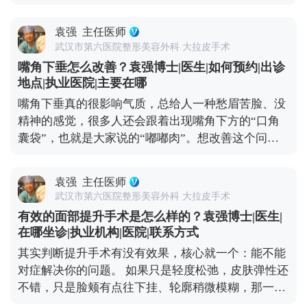
多有点轻微泛红，不耽误正常上班、逛街。 如果是拉
有生活习惯都有关系，但总体来说，拉皮算是抗衰里
皮手术，消肿时间会稍长一点。术后前几天会有点胀
的“长效投资”。 想知道更多关于MCR复合提升术的
袁强
主任医师
胀的异物感，后期随着恢复，肿胀会慢慢消退，大1-
问题，可以去官方媒体平台（公众号、百家号、小红
武汉市第六医院整形美容外科 大拉皮手术
3个月左右，基本恢复正常，日常社交没问题。 另外
薯）预约面诊，详细了解。
嘴角下垂怎么改善？袁强博士|医生|如何预约|出诊
分享几个加速消肿的小技巧：术后按医生要求戴好头
地点|执业医院|主要在哪
套，前几天做好冰敷，平时避免剧烈运动、少吃辛辣
嘴角下垂真的很影响气质，总给人一种愁眉苦脸、没
刺激的食物，这些都能帮身体更快恢复。不过每个人
精神的感觉，很多人还会跟着出现嘴角下方的“口角
的体质和恢复节奏都不一样，不用着急，给身体足够
囊袋”，也就是大家说的“嘟嘟肉”。想改善这个问
的恢复时间，才能换来更自然的效果。 想知道更多关
题，还是得看严重程度。 如果下垂比较明显，甚至能
于MCR复合提升术的问题，可以去官方媒体平台（公
看到深层组织往下坠，单纯微创项目效果有限，就需
众号、百家号、小红薯）预约面诊，详细了解。
袁强
主任医师
要通过中下面部拉皮手术来解决。比如MCR复合提升
武汉市第六医院整形美容外科 大拉皮手术
术，针对嘴角和口角囊袋区域会做精细处理，能让嘴
有效的面部提升手术是怎么样的？袁强博士|医生|
角恢复微微上扬的状态，还不会影响表情自然度。 这
在哪坐诊|执业机构|医院|联系方式
里要重点说下，嘴角周围的神经和肌肉特别丰富，稍
其实判断提升手术有没有效果，核心就一个：能不能
微处理不当就可能影响表情自然度，所以找对医生很
对症解决你的问题。 如果只是轻度松弛，皮肤弹性还
关键——一定要选对脸部解剖结构熟悉的医生，面诊
不错，只是脸颊有点往下挂、轮廓稍微模糊，那一些
时多沟通自己想要的自然效果。 想知道更多关于
光电项目，或者线雕都可以改善。 但如果已经是中重