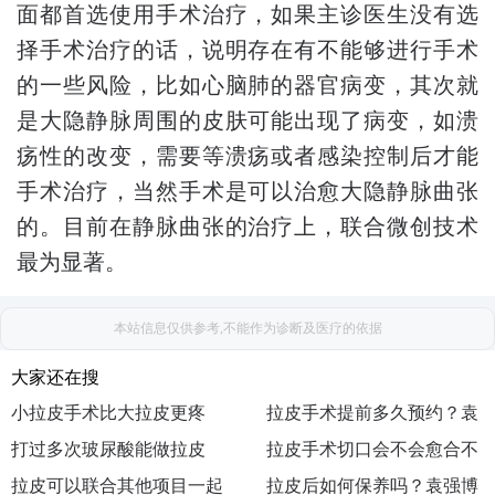
面都首选使用手术治疗，如果主诊医生没有选
择手术治疗的话，说明存在有不能够进行手术
的一些风险，比如心脑肺的器官病变，其次就
是大隐静脉周围的皮肤可能出现了病变，如溃
疡性的改变，需要等溃疡或者感染控制后才能
手术治疗，当然手术是可以治愈大隐静脉曲张
的。目前在静脉曲张的治疗上，联合微创技术
最为显著。
本站信息仅供参考,不能作为诊断及医疗的依据
大家还在搜
小拉皮手术比大拉皮更疼
拉皮手术提前多久预约？袁
吗？袁强博士|医生|怎么挂
打过多次玻尿酸能做拉皮
强博士|医生|如何预约|出诊
拉皮手术切口会不会愈合不
号|去哪预约|如何挂号|咨询
吗？袁强博士|医生|在哪坐
拉皮可以联合其他项目一起
地点|执业医院|主要在哪
好？袁强博士|医生|在哪出
拉皮后如何保养吗？袁强博