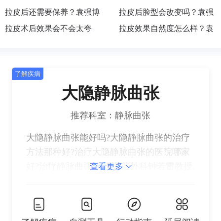
诊|执业机构|医院|联系方式
做吗？袁强博士|怎么预约|
拉皮后还需要保养？袁强博
诊|去哪找|怎么联系|预约|挂
士|医生|怎么挂号|去哪预约|
拉皮后脸型会改变吗？袁强
挂号|联系|面诊|咨询|在哪出
士|医生|如何预约|出诊地点|
拉皮术后效果会不会太夸
号
如何挂号|咨询
博士|医生|在哪坐诊|执业机
拉皮效果自然度怎么样？袁
诊
执业医院|主要在哪
张？袁强博士|医生|在哪出
构|医院|联系方式
强博士|怎么预约|挂号|联系|
诊|去哪找|怎么联系|预约|挂
面诊|咨询|在哪出诊
了解疾病
号
大隐静脉曲张
推荐科室：静脉曲张
大隐静脉曲张能好吗?大隐静脉曲张的治疗
方法那种好?治疗大隐静脉曲张的医院哪家
好?治疗静脉曲张,就找血管外科钟若雷教授.
查看更多