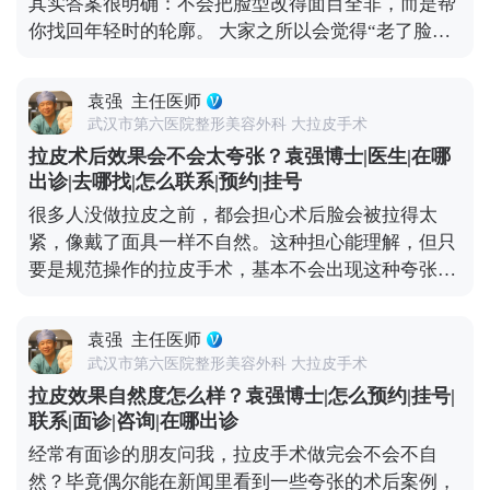
其实答案很明确：不会把脸型改得面目全非，而是帮
外，动态纹的管理也不能忽视。皱眉、大笑带来的动
你找回年轻时的轮廓。 大家之所以会觉得“老了脸型
态纹，时间久了会变成静态纹。定期在医生评估后打
变丑了”，核心是随着年龄增长，面部软组织会慢慢
除皱针，能放松肌肉，延缓静态纹出现。其实拉皮更
下移——比如苹果肌往下掉、法令纹变深、下颌线模
像是抗衰的“基础工程”，帮你搭好紧致的框架，后续
袁强
主任医师
糊，看起来脸变宽变垮。拉皮手术的作用，就是把这
的保养就是填想知道更多关于MCR复合提升术的问
武汉市第六医院整形美容外科 大拉皮手术
些移位的组织复位到年轻时的位置，让松弛的轮廓重
题，可以去官方媒体平台（公众号、百家号、小红
拉皮术后效果会不会太夸张？袁强博士|医生|在哪
新变紧致。 就像我做拉皮时，会通过精准剥离后把这
薯）预约面诊，详细了解。充细节，这样才能让年轻
出诊|去哪找|怎么联系|预约|挂号
些深层组织复位固定，再去掉多余的松弛皮肤。术后
状态维持得更久。
很多人没做拉皮之前，都会担心术后脸会被拉得太
你还是你，只是脸上的垮感消失了，线条更利落，看
紧，像戴了面具一样不自然。这种担心能理解，但只
起来更精神。当然，如果术前本身有轻微的面部不对
要是规范操作的拉皮手术，基本不会出现这种夸张情
称，我们会在复位时做微调，但核心原则是尊重你的
况。 拉皮的核心目标是逆转皮肤松弛下垂，让面部线
原生面部结构。记住，拉皮是“还原年轻轮廓”，不
条回到年轻时的紧致状态，而不是盲目地“往上提”。
是“重塑脸型”，目的是让你找回曾经的自己。 想知道
袁强
主任医师
比如MCR复合提升术中，就会做多层次的精细化处
更多关于MCR复合提升术的问题，可以去官方媒体平
武汉市第六医院整形美容外科 大拉皮手术
理，不只是拉皮肤，还会对深层的筋膜和脂肪垫进行
台（公众号、百家号、小红薯）预约面诊，详细了
拉皮效果自然度怎么样？袁强博士|怎么预约|挂号|
复位，让整个面部组织协调回归原位。这样操作下
解。
联系|面诊|咨询|在哪出诊
来，不会出现“吊梢眼”“脸绷得发亮”的情况，反而会
经常有面诊的朋友问我，拉皮手术做完会不会不自
让轮廓更清晰，神态更柔和。 效果自然与否，医生的
然？毕竟偶尔能在新闻里看到一些夸张的术后案例，
审美和技术很关键。我们会根据每个人的面部骨骼和