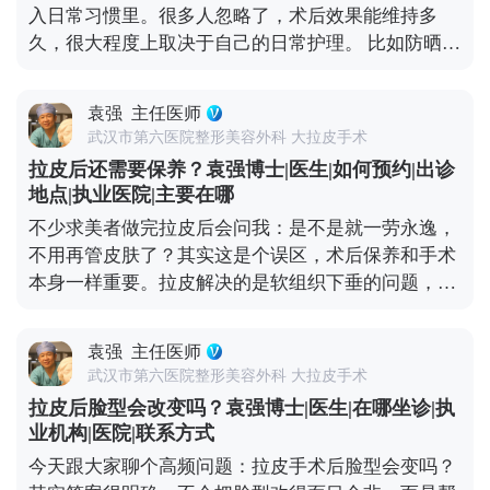
入日常习惯里。很多人忽略了，术后效果能维持多
看具体的面部条件和想要的效果。 不过有个小建议，
久，很大程度上取决于自己的日常护理。 比如防晒，
要是时间充裕，分阶段做会更稳妥。先做拉皮把整体
这是术后保养的重中之重。紫外线是皮肤老化的头号
轮廓提上来，等面部状态稳定了（大概半年左右），
元凶，术后如果不做好防晒，不仅容易出现色素沉
再针对性调整眼周，这样最终效果会更协调自然。 想
袁强
主任医师
着，还会加速胶原分解，让皮肤提前松弛。还有作息
知道更多关于MCR复合提升术的问题，可以去官方媒
武汉市第六医院整形美容外科 大拉皮手术
和饮食，长期熬夜、吃太多甜食，会让皮肤炎症加
体平台（公众号、百家号、小红薯）预约面诊，详细
拉皮后还需要保养？袁强博士|医生|如何预约|出诊
重、氧化加快，不仅容易暗沉，还可能让松弛问题复
了解。
地点|执业医院|主要在哪
发。 另外，表情管理也很关键。虽然术后表情会慢慢
不少求美者做完拉皮后会问我：是不是就一劳永逸，
恢复自然，但过度夸张的表情会反复牵拉皮肤，就算
不用再管皮肤了？其实这是个误区，术后保养和手术
打了除皱针，也需要自己多注意收敛。还有一点很重
本身一样重要。拉皮解决的是软组织下垂的问题，但
要，要定期回访医生，根据皮肤的恢复状态调整保养
皮肤的质地、光泽和细纹，这些细节同样影响年轻
方案。拉皮从来不是抗衰的终点，只是帮你把皮肤状
感。 手术能帮我们把面部组织复位到好的状态，但皮
态拉回一个好的起点，后续的健康生活习惯，才是维
袁强
主任医师
肤的自然衰老过程并没有停止。比如术后皮肤可能会
持年轻态的核心。你对皮肤用心，它自然会给你好的
武汉市第六医院整形美容外科 大拉皮手术
出现角质层变薄、胶原流失的情况，这就需要日常做
反馈。 想知道更多关于MCR复合提升术的问题，可
拉皮后脸型会改变吗？袁强博士|医生|在哪坐诊|执
好维护。建议大家术后用温和的护肤品，重点做好保
以去官方媒体平台（公众号、百家号、小红薯）预约
业机构|医院|联系方式
湿和防晒，要是皮肤含水量不够，也可以在医生指导
面诊，详细了解。
今天跟大家聊个高频问题：拉皮手术后脸型会变吗？
下配合水光针这类轻医美项目，提升皮肤弹性。 另