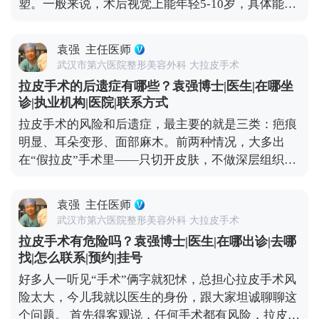
塑。一般来说，术后视觉上能年轻5-10岁，具体能年
停键”，甚至能轻微“倒回”一小段。术后你的组织会
轻多少，主要看你术前的松弛程度、皮肤质地，还有
在更年轻的位置上，按照自然的衰老速度慢慢变化，
手术方案的精准设计。 举个例子，之前有位50岁的求
也就是说，之后你会一直比同龄人看起来更紧致、更
袁强
主任医师
美者，她皮肤弹性还不错，就是组织下垂明显，下颌
年轻。 当然了，拉皮也不是一劳永逸的。术后还是要
武汉市第六医院整形美容外科 大拉皮手术
线模糊。做完拉皮手术后，下垂的组织复位了，下颌
注意日常保养，比如做好皮肤护理、控制夸张表情、
拉皮手术的后遗症有哪些？袁强博士|医生|在哪坐
线变得清晰紧致，看起来就像40出头，效果很直观。
保持健康作息。毕竟手术主要解决的是“下垂”问题，
诊|执业机构|医院|联系方式
但大家要清楚，拉皮不是“换脸”，它不会改变你的五
而皱纹、肤质这些细节，还需要靠日常维护来配合。
拉皮手术的风险和后遗症，最主要的就是三类：疤痕
官基础，也不可能让你直接变回20岁。 它更像是给下
想知道更多关于MCR复合提升术的问题，可以去官方
明显、耳朵变形、面部麻木。前两种情况，大多出
垂的组织做一次“复位”，让它们回到该在的位置，从
媒体平台（公众号、百家号、小红薯）预约面诊，详
在“假拉皮”手术里——只切开皮肤，不做深层组织提
而实现视觉上的“减龄”。如果术后能做好保养，比如
细了解。
升，全靠强行拉扯把皮肤缝上。时间一长，下垂的组
坚持防晒、保湿，配合适度的抗衰护理，这种年轻状
织会往下拽切口和耳朵，慢慢就会出现疤痕变宽、耳
态还能维持得更久。 想知道更多关于MCR复合提升
袁强
主任医师
朵变形的问题。 但正规的拉皮手术完全不是这样，核
术的问题，可以去官方媒体平台（公众号、百家号、
武汉市第六医院整形美容外科 大拉皮手术
心是做深层筋膜提升，再配合减张缝合，让组织在复
小红薯）预约面诊，详细了解。
拉皮手术有危险吗？袁强博士|医生|在哪出诊|去哪
位后的位置自然贴合，不会强行拉扯切口和耳朵，这
找|怎么联系|预约|挂号
样就能最大程度避免疤痕和耳朵变形的问题。 至于面
好多人一听见“手术”俩字就犯怵，总担心拉皮手术风
部麻木，大家可以放心，面部神经本来就丰富，手术
险太大，今儿我就以医生的身份，跟大家坦诚聊聊这
中难免会碰到一些细小的神经末梢，术后短期内可能
个问题。 首先得客观说，任何手术都有风险，拉皮也