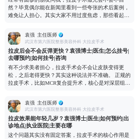
让轮廓更清晰，神态更柔和。 效果自然与否，医生的
然？毕竟偶尔能在新闻里看到一些夸张的术后案例，
审美和技术很关键。我们会根据每个人的面部骨骼和
难免让人担心。其实大家不用过度焦虑，那些看起来
软组织情况做个性化方案，避免过度切除皮肤或过度
僵硬、网红感十足的所谓“拉皮效果”，大多不是规范
提升。术后初期可能会有轻微的紧绷感，一般一两周
手术的问题——要么是操作方式不正规，要么是过度
就会慢慢适应，表情也能完全恢复自如。与其担心效
袁强
主任医师
追求“提升感”，忽略了面部本身的结构平衡。 正规的
果夸张，不如多花时间筛选正规医院和医生，毕竟拉
武汉市第六医院整形美容外科 大拉皮手术
拉皮手术，核心是帮面部恢复年轻时候的状态，而不
皮的本质是“修复衰老”，不是“改造容貌”。 想知道更
拉皮后会不会反弹更快？袁强博士|医生|怎么挂号|
是把你改成另一个人。就比如MCR复合提升术，就是
多关于MCR复合提升术的问题，可以去官方媒体平台
去哪预约|如何挂号|咨询
通过精准剥离，把下垂的软组织放回原本的位置，再
（公众号、百家号、小红薯）预约面诊，详细了解。
有不少求美者担心，拉皮手术会不会让皮肤变得更
去掉多余的松弛皮肤。整个过程会特别注意保护表情
松，之后老得更快？其实这种说法并不准确。 正规的
肌，毕竟笑容、皱眉这些自然神态不能受影响。 术后
拉皮手术，比如MCR复合提升术，核心是对深层组织
初期有点肿胀是正常的，随着恢复会慢慢软化，轮廓
做彻底剥离、分层提拉，再进行复位固定，最后去掉
也会越来越自然。所以想做拉皮的朋友，重点不是纠
多余的松弛皮肤。整个过程是让组织在稳定的位置上
结“会不会不自然”，而是找正规机构和有经验的医
袁强
主任医师
重新贴合，效果很扎实，根本不会出现所谓的“反
生。好的拉皮效果，应该是别人觉得你年轻了，但说
武汉市第六医院整形美容外科 大拉皮手术
弹”，更不会加速衰老。 真正会让人觉得“反弹快、老
不出哪里变了，这才是理想的状态。 想知道更多关于
拉皮效果能年轻几岁？袁强博士|医生|如何预约|出
得更快”的，其实是“假拉皮”——只单纯拉紧表面皮
MCR复合提升术的问题，可以去官方媒体平台（公众
诊地点|执业医院|主要在哪
肤，不处理深层组织。这种手术的效果本身就不持
号、百家号、小红薯）预约面诊，详细了解。
这个问题其实没有固定答案，拉皮手术的核心作用是
久，很快就会再次下垂，自然会给人一种“越做越