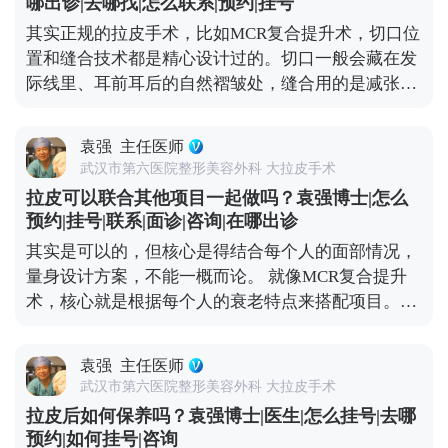
哪出诊|去哪找|怎么联系|预约|挂号
皮和填充并不冲突，关键是要找对时间、用对方式，
其实正规的拉皮手术，比如MCR复合提升术，切口位
才能真正达到面部年轻化的效果。 想知道更多关于
置和缝合技术都是精心设计过的。切口一般会藏在发
MCR复合提升术的问题，可以去官方媒体平台（公众
际线里、耳前耳后的自然褶皱处，缝合用的是减张缝
号、百家号、小红薯）预约面诊，详细了解。
合，愈合后痕迹特别隐蔽，通常1-3个月就基本看不
出来了。至于大家担心的耳朵变形，只要操作规范，
袁强
主任医师
这种情况很少出现。 当然，愈合效果不只是医生技术
武汉市第六医院整形美容外科 大拉皮手术
的事，术后护理也很关键。术后两三周内尽量别抽烟
拉皮可以联合其他项目一起做吗？袁强博士|怎么
喝酒，辛辣食物、海鲜和牛羊肉这些“发物”也先忌
预约|挂号|联系|面诊|咨询|在哪出诊
口，饮食清淡软烂一些。出院后可以散散步，但一个
其实是可以的，但核心是得结合每个人的面部情况，
月内别做跑步、游泳、力量训练这些剧烈运动，避免
量身设计方案，不能一概而论。 就像MCR复合提升
影响伤口愈合。 总的来说，只要选对医生、做好护
术，核心就是根据每个人的衰老特点来搭配项目。拉
理，拉皮切口愈合大多都很理想，不用过度焦虑。 想
皮主要解决中下面部松弛下垂，但很多人眼周问题也
知道更多关于MCR复合提升术的问题，可以去官方媒
很明显，比如上眼皮松、眼角往下掉，或者眼袋突
体平台（公众号、百家号、小红薯）预约面诊，详细
袁强
主任医师
出，这种时候单做拉皮就不够全面了。 所以要是眼周
了解。
武汉市第六医院整形美容外科 大拉皮手术
问题突出，拉皮的时候可以考虑联合提眉、双眼皮或
拉皮后如何保养吗？袁强博士|医生|怎么挂号|去哪
者祛眼袋手术。比如提眉能顺便改善眉形和上眼皮松
预约|如何挂号|咨询