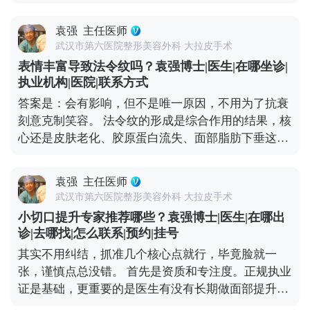
食注意事项说清楚。 术后初期建议以清淡、易消化的
究个性化定制，会根据你的松弛程度、面部结构、审
食物为主，比如小米粥、蒸鸡蛋羹、蔬菜瘦肉汤，这
美需求设计方案，而不是流水线操作。做医美不是为
袁强
主任医师
些食物不会给肠胃添负担，也能保证基础营养。一定
了图便宜，而是为了让自己变得更好。选一位靠谱的
武汉市第六医院整形美容外科 大拉皮手术
要避开辛辣、刺激、油腻的食物，比如火锅、烧烤、
医生，做一个适合自己的方案，才是对自己最负责任
表情丰富导致法令纹吗？袁强博士|医生|在哪坐诊|
辣椒这些，容易刺激血管扩张，影响伤口愈合，甚至
的投资。 想知道更多关于MCR复合提升术的问题，
执业机构|医院|联系方式
引发炎症。 另外要重点补充两类营养：优质蛋白质和
可以去官方媒体平台（公众号、百家号、小红薯）预
答案是：会有影响，但不是唯一原因，不用为了抗衰
维生素C。蛋白质是组织修复的基础，像鱼肉、去皮
约面诊，详细了解。
刻意克制笑容。 法令纹的形成是综合作用的结果，核
鸡肉、豆制品、牛奶都可以多吃点；维生素C能促进
心还是皮肤老化、胶原蛋白流失、面部脂肪下垂这些
胶原蛋白合成，帮助皮肤恢复弹性，新鲜的水果蔬菜
因素。而大笑、皱眉这类频繁的表情肌收缩，会加速
比如橙子、猕猴桃、西兰花、番茄都很合适。 还有两
局部皮肤折叠，先形成动态纹——就是做表情时才出
个禁忌要记牢：术后1个月内别饮酒、别吸烟，酒精
袁强
主任医师
现的纹路，时间久了，皮肤弹性变差，动态纹就会变
会影响血液循环，烟草里的有害物质会延缓伤口愈
武汉市第六医院整形美容外科 大拉皮手术
成静态纹，不做表情也能看到。 所以不用过度焦虑，
合。平时多喝温水，保持作息规律，再加上严格遵医
小切口提升专家推荐哪些？袁强博士|医生|在哪出
真出现法令纹了，先分清类型再处理更有效。如果是
嘱、按时复查，恢复过程会更顺利。耐心点，恢复期
诊|去哪找|怎么联系|预约|挂号
动态纹，用肉毒素适度放松表情肌就能改善；如果已
过后就能看到满意的效果了。 想知道更多关于MCR
其实不用纠结，抓准几个核心点就行，毕竟脸就一
经是静态纹，或者是中重度松弛导致的法令纹，就需
复合提升术的问题，可以去官方媒体平台（公众号、
张，谨慎点总没错。 首先是资质和专注度。正规执业
要结合填充、提升等综合方式，比如MCR复合提升
百家号、小红薯）预约面诊，详细了解。
证是基础，更重要的是医生有没有长期做面部提升这
术，从深层提升组织，既能改善松弛，也能淡化纹
个领域。小切口看着创伤小，但对操作精度要求高，