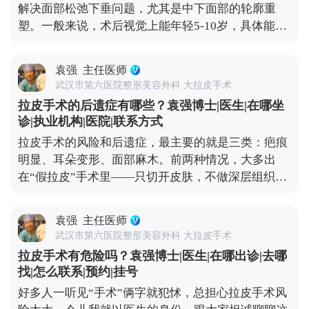
解决面部松弛下垂问题，尤其是中下面部的轮廓重
松”的错觉。 其实拉皮更像是给衰老进程按了一次“暂
塑。一般来说，术后视觉上能年轻5-10岁，具体能年
停键”，甚至能轻微“倒回”一小段。术后你的组织会
轻多少，主要看你术前的松弛程度、皮肤质地，还有
在更年轻的位置上，按照自然的衰老速度慢慢变化，
手术方案的精准设计。 举个例子，之前有位50岁的求
也就是说，之后你会一直比同龄人看起来更紧致、更
袁强
主任医师
美者，她皮肤弹性还不错，就是组织下垂明显，下颌
年轻。 当然了，拉皮也不是一劳永逸的。术后还是要
武汉市第六医院整形美容外科 大拉皮手术
线模糊。做完拉皮手术后，下垂的组织复位了，下颌
注意日常保养，比如做好皮肤护理、控制夸张表情、
拉皮手术的后遗症有哪些？袁强博士|医生|在哪坐
线变得清晰紧致，看起来就像40出头，效果很直观。
保持健康作息。毕竟手术主要解决的是“下垂”问题，
诊|执业机构|医院|联系方式
但大家要清楚，拉皮不是“换脸”，它不会改变你的五
而皱纹、肤质这些细节，还需要靠日常维护来配合。
拉皮手术的风险和后遗症，最主要的就是三类：疤痕
官基础，也不可能让你直接变回20岁。 它更像是给下
想知道更多关于MCR复合提升术的问题，可以去官方
明显、耳朵变形、面部麻木。前两种情况，大多出
垂的组织做一次“复位”，让它们回到该在的位置，从
媒体平台（公众号、百家号、小红薯）预约面诊，详
在“假拉皮”手术里——只切开皮肤，不做深层组织提
而实现视觉上的“减龄”。如果术后能做好保养，比如
细了解。
升，全靠强行拉扯把皮肤缝上。时间一长，下垂的组
坚持防晒、保湿，配合适度的抗衰护理，这种年轻状
织会往下拽切口和耳朵，慢慢就会出现疤痕变宽、耳
态还能维持得更久。 想知道更多关于MCR复合提升
袁强
主任医师
朵变形的问题。 但正规的拉皮手术完全不是这样，核
术的问题，可以去官方媒体平台（公众号、百家号、
武汉市第六医院整形美容外科 大拉皮手术
心是做深层筋膜提升，再配合减张缝合，让组织在复
小红薯）预约面诊，详细了解。
拉皮手术有危险吗？袁强博士|医生|在哪出诊|去哪
位后的位置自然贴合，不会强行拉扯切口和耳朵，这
找|怎么联系|预约|挂号
样就能最大程度避免疤痕和耳朵变形的问题。 至于面
好多人一听见“手术”俩字就犯怵，总担心拉皮手术风
部麻木，大家可以放心，面部神经本来就丰富，手术