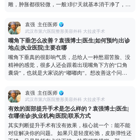
雕，肿胀都很轻微，一般3到7天就基本消干净了，最
当然了，具体能维持多久，和个人体质、术后护理还
多有点轻微泛红，不耽误正常上班、逛街。 如果是拉
有生活习惯都有关系，但总体来说，拉皮算是抗衰里
皮手术，消肿时间会稍长一点。术后前几天会有点胀
的“长效投资”。 想知道更多关于MCR复合提升术的
袁强
主任医师
胀的异物感，后期随着恢复，肿胀会慢慢消退，大1-
问题，可以去官方媒体平台（公众号、百家号、小红
武汉市第六医院整形美容外科 大拉皮手术
3个月左右，基本恢复正常，日常社交没问题。 另外
薯）预约面诊，详细了解。
嘴角下垂怎么改善？袁强博士|医生|如何预约|出诊
分享几个加速消肿的小技巧：术后按医生要求戴好头
地点|执业医院|主要在哪
套，前几天做好冰敷，平时避免剧烈运动、少吃辛辣
嘴角下垂真的很影响气质，总给人一种愁眉苦脸、没
刺激的食物，这些都能帮身体更快恢复。不过每个人
精神的感觉，很多人还会跟着出现嘴角下方的“口角
的体质和恢复节奏都不一样，不用着急，给身体足够
囊袋”，也就是大家说的“嘟嘟肉”。想改善这个问
的恢复时间，才能换来更自然的效果。 想知道更多关
题，还是得看严重程度。 如果下垂比较明显，甚至能
于MCR复合提升术的问题，可以去官方媒体平台（公
看到深层组织往下坠，单纯微创项目效果有限，就需
众号、百家号、小红薯）预约面诊，详细了解。
袁强
主任医师
要通过中下面部拉皮手术来解决。比如MCR复合提升
武汉市第六医院整形美容外科 大拉皮手术
术，针对嘴角和口角囊袋区域会做精细处理，能让嘴
有效的面部提升手术是怎么样的？袁强博士|医生|
角恢复微微上扬的状态，还不会影响表情自然度。 这
在哪坐诊|执业机构|医院|联系方式
里要重点说下，嘴角周围的神经和肌肉特别丰富，稍
其实判断提升手术有没有效果，核心就一个：能不能
微处理不当就可能影响表情自然度，所以找对医生很
对症解决你的问题。 如果只是轻度松弛，皮肤弹性还
关键——一定要选对脸部解剖结构熟悉的医生，面诊