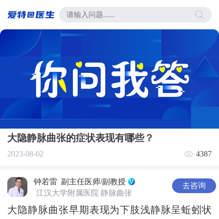
大隐静脉曲张的症状表现有哪些？
2023-08-02
4387
钟若雷
副主任医师/副教授
去咨询
江汉大学附属医院 静脉曲张
大隐静脉曲张早期表现为下肢浅静脉呈蚯蚓状