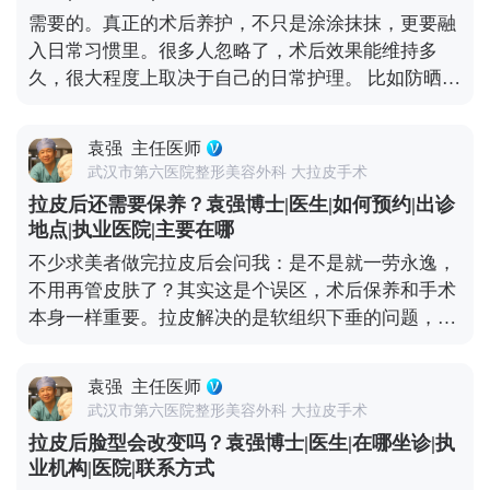
弛，祛眼袋分内路和外路，内路适合单纯脂肪膨出
需要的。真正的术后养护，不只是涂涂抹抹，更要融
的，外路适合皮肤也松的。至于是不是要一起做，得
入日常习惯里。很多人忽略了，术后效果能维持多
看具体的面部条件和想要的效果。 不过有个小建议，
久，很大程度上取决于自己的日常护理。 比如防晒，
要是时间充裕，分阶段做会更稳妥。先做拉皮把整体
这是术后保养的重中之重。紫外线是皮肤老化的头号
轮廓提上来，等面部状态稳定了（大概半年左右），
元凶，术后如果不做好防晒，不仅容易出现色素沉
再针对性调整眼周，这样最终效果会更协调自然。 想
袁强
主任医师
着，还会加速胶原分解，让皮肤提前松弛。还有作息
知道更多关于MCR复合提升术的问题，可以去官方媒
武汉市第六医院整形美容外科 大拉皮手术
和饮食，长期熬夜、吃太多甜食，会让皮肤炎症加
体平台（公众号、百家号、小红薯）预约面诊，详细
拉皮后还需要保养？袁强博士|医生|如何预约|出诊
重、氧化加快，不仅容易暗沉，还可能让松弛问题复
了解。
地点|执业医院|主要在哪
发。 另外，表情管理也很关键。虽然术后表情会慢慢
不少求美者做完拉皮后会问我：是不是就一劳永逸，
恢复自然，但过度夸张的表情会反复牵拉皮肤，就算
不用再管皮肤了？其实这是个误区，术后保养和手术
打了除皱针，也需要自己多注意收敛。还有一点很重
本身一样重要。拉皮解决的是软组织下垂的问题，但
要，要定期回访医生，根据皮肤的恢复状态调整保养
皮肤的质地、光泽和细纹，这些细节同样影响年轻
方案。拉皮从来不是抗衰的终点，只是帮你把皮肤状
感。 手术能帮我们把面部组织复位到好的状态，但皮
态拉回一个好的起点，后续的健康生活习惯，才是维
袁强
主任医师
肤的自然衰老过程并没有停止。比如术后皮肤可能会
持年轻态的核心。你对皮肤用心，它自然会给你好的
武汉市第六医院整形美容外科 大拉皮手术
出现角质层变薄、胶原流失的情况，这就需要日常做
反馈。 想知道更多关于MCR复合提升术的问题，可
拉皮后脸型会改变吗？袁强博士|医生|在哪坐诊|执
好维护。建议大家术后用温和的护肤品，重点做好保
以去官方媒体平台（公众号、百家号、小红薯）预约
业机构|医院|联系方式
湿和防晒，要是皮肤含水量不够，也可以在医生指导
面诊，详细了解。