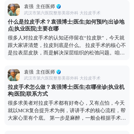
致，有少量细纹，没出现明显下垂，优先选非手术方
蔽位置，术后1-3个月疤痕会慢慢淡化，基本看不出
袁强
主任医师
式。像光电、超声刀这些，能刺激皮肤胶原再生，让
来，也不会因为拉扯让耳朵变形。至于五官变形、表
武汉市第六医院整形美容外科 大拉皮手术
皮肤变紧致；线雕则是通过物理提拉，即时改善轻微
情丧失，核心是提拉方向和神经保护的问题，我临床
什么是拉皮手术？袁强博士|医生|如何预约|出诊地
下垂，这些方法创伤小、恢复快，不影响正常生活。
比较习惯用多矢量提升的方式，结合对解剖结构的熟
点|执业医院|主要在哪
如果是中度松弛，比如苹果肌开始下垂、法令纹明
悉度，尽量避开重要神经，保证术后表情自然。 说到
很多人对拉皮手术的认知还停留在“拉皮肤”，今天就
显、眼角有轻微耷拉，非手术方式效果有限，就可以
底，拉皮的安全和效果，核心还是看医生的技术和经
跟大家讲清楚，拉皮到底是什么。 拉皮手术的核心不
考虑拉皮手术，比如MCR复合提升术，能精准解决局
验。选对人，才能真正实现自然持久的年轻化。 想知
是拉表层皮肤，而是解决深层组织的松弛问题。咱们
部下垂问题。 如果是重度松弛，比如面部组织明显下
道更多关于MCR复合提升术的问题，可以去官方媒体
随着年龄增长，皮肤里的胶原蛋白会流失，深层的筋
垂、下颌线模糊不清、颈部皮肤也跟着松弛，依旧需
平台（公众号、百家号、小红薯）预约面诊，详细了
膜和肌肉也会松弛下垂，这才是皱纹、脸垮的根源。
要传统拉皮手术了。它能深层提拉筋膜和肌肉，从根
解。
袁强
主任医师
它的原理很简单：就拿MCR复合提升术来说，就是通
源上解决松弛问题，效果也更持久。 另外提醒大家，
武汉市第六医院整形美容外科 大拉皮手术
过隐蔽的切口，把面部皮肤和深层组织分离开，然后
日常护肤、坚持防晒、健康饮食和适度运动，能延缓
拉皮手术怎么做？袁强博士|医生|在哪坐诊|执业机
对松弛的筋膜、肌肉进行提拉、复位、收紧，再把多
皮肤松弛的速度。改善松弛没有统一答案，关键是先
构|医院|联系方式
余的皮肤切除，最后缝合，这样就能从根源上恢复面
判断自己的松弛程度，再在专业医生指导下选适合自
很多求美者对拉皮手术都有好奇心，又有点怕，今天
部的紧致和轮廓感。 不是所有人都适合做拉皮，它更
己的方案。 想知道更多关于MCR复合提升术的问
就以MCR复合提升术为例，讲讲手术的核心流程，帮
适合中重度面部松弛的人——比如眼角下垂、苹果肌
题，可以去官方媒体平台（公众号、百家号、小红
大家心里有个底。 第一步是麻醉，一般会根据手术范
凹陷、法令纹很深、下颌线模糊，而且用线雕、射频
薯）预约面诊，详细了解。
围选局部麻醉加镇静，或者全身麻醉，基本睡一觉手
这些非手术方式效果不好的人群。 要说明的是，拉皮
术就接受了，大家不用怕。 第二步设计切口，这步很