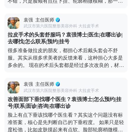
不错，只是脸颊有点往下挂、轮廓稍微模糊，那一些
时多沟通自己想要的自然效果。 想知道更多关于
光电项目，或者线雕都可以改善。 但如果已经是中重
MCR复合提升术的问题，可以去官方媒体平台（公众
度下垂，比如出现“羊腮”、下颌缘被肉遮住，甚至法
号、百家号、小红薯）预约面诊，详细了解。
袁强
主任医师
令纹深到显老，可能就得选拉皮手术了。拉皮是通过
武汉市第六医院整形美容外科 大拉皮手术
手术提升深层组织，效果更彻底，维持时间也更长。
拉皮手术的头套舒服吗？袁强博士|医生|在哪出诊|
像MCR复合提升术这种正规术式，在传统拉皮的基础
去哪找|怎么联系|预约|挂号
上优化了层次分离和固定方式，适合对效果要求高、
很多准备做拉皮的朋友，都担心术后戴头套会不舒
又希望恢复自然的朋友。最后提醒下，不管选哪种，
服。其实从很多求美者的反馈来看，这种担心大多是
一定要找正规医院的经验丰富的医生，面诊时把需求
多余的。 现在的术后头套都是经过多次改良的，材质
说清楚，多看看相似案例，这样才能保证效果。 想知
是医用级的柔软面料，透气不闷，而且是按人脸型剪
道更多关于MCR复合提升术的问题，可以去官方媒体
裁的，贴合度很高，不会有勒得喘不过气的感觉。不
平台（公众号、百家号、小红薯）预约面诊，详细了
袁强
主任医师
少人戴个两三天就适应了，甚至睡觉时都能忽略它的
解。
武汉市第六医院整形美容外科 大拉皮手术
存在。 戴头套可不是多余的步骤，核心作用是帮面部
改善面部下垂找哪个医生？袁强博士|怎么预约|挂
组织更好地贴合骨骼、减轻肿胀，还能促进伤口愈
号|联系|面诊|咨询|在哪出诊
合。一般建议术后前两周尽量24小时佩戴，之后一个
脸上有点下垂该找哪个医生看？其实这个问题没有标
月里，根据恢复情况白天或晚上适当戴就行，具体时
准答案，核心是先判断自己的下垂程度。 如果只是轻
间我都会根据每个人的恢复进度单独建议。 所以大家
度松弛，比如皮肤摸起来有点软、脸部轮廓稍微模
不用纠结戴头套这件事，它不是负担，反而能帮你更