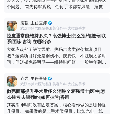
险太大，今儿我就以医生的身份，跟大家坦诚聊聊这
中难免会碰到一些细小的神经末梢，术后短期内可能
个问题。 首先得客观说，任何手术都有风险，拉皮也
会有麻木感，但这种感觉一般三个月内就会慢慢恢
不例外。如果手术操作不规范，确实可能出现血肿、
复。只要医生操作规范，避开重要神经，这种暂时性
皮肤凹凸不平，严重的还可能损伤神经。比如有些朋
的不适完全是可以接受的。 总结下来就是，拉皮的后
袁强
主任医师
友做完后耳朵变形、疤痕特别明显，多半是碰到
遗症大多和手术方式不规范有关，选对医生和手术方
武汉市第六医院整形美容外科 大拉皮手术
了“假拉皮”——只做表面功夫，单纯把皮肤拉紧，没
案，就能有效规避。 想知道更多关于MCR复合提升
拉皮通常能维持多久？袁强博士|怎么预约|挂号|联
处理深层组织，强行拉扯皮肤缝合，自然容易出问
术的问题，可以去官方媒体平台（公众号、百家号、
系|面诊|咨询|在哪出诊
题。 但大家也不用过度恐慌，在正规医院找经验丰富
小红薯）预约面诊，详细了解。
大家应该都了解过线雕、热玛吉这类微创抗衰项目
的医生操作，这些风险都是能控制的。比如在做MCR
吧？这类项目好处是创伤小、恢复快，不耽误太多时
复合提升术时，就会凭着精准的解剖知识避开重要神
间，但短板也很明显——维持时间短，一般半年到一
经，做分层减张缝合，尽量减少对组织的创伤。还会
年就见效退了，得定期补做，长期算下来花费也不
注意保护面部主要神经分支，避免不必要的损伤。 所
少。 拉皮手术就不一样了，它不是只把表面皮肤拉紧
以说，想做拉皮，第一步也是最关键的一步，就是选
袁强
主任医师
那么简单，核心是通过深层筋膜的剥离和提升，从根
对正规医院和靠谱医生，这是降低风险的想知道更多
武汉市第六医院整形美容外科 大拉皮手术
儿上解决组织下垂的问题。正因为是深层调整，效果
关于MCR复合提升术的问题，可以去官方媒体平台
做完面部提升手术后多久消肿？袁强博士|医生|怎
才扎实，一般能维持8-10年。就像MCR复合提升术，
（公众号、百家号、小红薯）预约面诊，详细了解。
么挂号|去哪预约|如何挂号|咨询
会在多个层次做复位固定，让下垂的组织在新的位置
核心。
其实消肿时间没有固定答案，核心看你做的是哪种提
上稳稳当当“扎根”，一次手术就能让你摆脱松弛困扰
升项目。 如果做的是非手术类项目，比如光电、线
挺久。这么算下来，从长远来看，性价比其实更高。