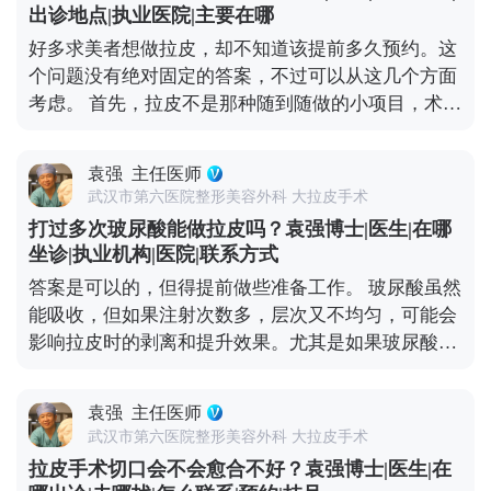
疼的。术后的疼痛感主要集中在恢复初期，但可以通
出诊地点|执业医院|主要在哪
过药物和物理方式缓解。我都会跟患者交代，术后多
好多求美者想做拉皮，却不知道该提前多久预约。这
休息、按时吃药、避免剧烈活动，这样疼痛感会明显
个问题没有绝对固定的答案，不过可以从这几个方面
减轻。 所以大家不用因为怕疼就纠结选哪种术式，关
考虑。 首先，拉皮不是那种随到随做的小项目，术前
键还是要根据自己的衰老程度和预期效果，选适合自
得有充分的沟通和准备。一般建议至少提前1-2个月
己的方案才对。 想知道更多关于MCR复合提升术的
预约面诊，这样医生才有足够的时间了解你的面部情
问题，可以去官方媒体平台（公众号、百家号、小红
袁强
主任医师
况、需求，帮你设计个性化的手术方案。 其次，拉皮
薯）预约面诊，详细了解。
武汉市第六医院整形美容外科 大拉皮手术
前后需要一段恢复期，要是你有重要的社交活动或者
打过多次玻尿酸能做拉皮吗？袁强博士|医生|在哪
工作安排，一定要提前规划好时间，避免恢复期和重
坐诊|执业机构|医院|联系方式
要行程冲突。另外，手术前还得做一些必要的体检，
答案是可以的，但得提前做些准备工作。 玻尿酸虽然
确保身体状况适合手术，这也需要预留时间。 最后，
能吸收，但如果注射次数多，层次又不均匀，可能会
医生的排期也是个重要因素。靠谱的医生手术排期通
影响拉皮时的剥离和提升效果。尤其是如果玻尿酸跑
常都比较满，提前预约才能避免等太久。建议大家只
到了不该在的层次，还会增加手术的复杂度。 所以我
要有初步想法，就可以先过来咨询，给自己和医生都
一般建议，拉皮手术前先面诊检查，看看面部玻尿酸
留足准备时间。 想知道更多关于MCR复合提升术的
袁强
主任医师
的分布情况。如果有必要，就先把多余的玻尿酸溶解
问题，可以去官方媒体平台（公众号、百家号、小红
武汉市第六医院整形美容外科 大拉皮手术
掉，等面部状态恢复稳定了再做拉皮。这样既能保证
薯）预约面诊，详细了解。
拉皮手术切口会不会愈合不好？袁强博士|医生|在
手术安全，也能让提升效果更精准、更持久。 其实拉