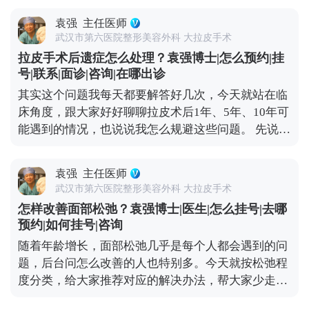
路。 抗衰是个系统工程，单纯控制表情没用，做好日
比如剥离的层次、提升的力度，差一点效果就天差地
常护理，再根据自身情况做科学的医美干预，才能更
袁强
主任医师
别，不是所有整形医生都能做好。 然后一定要看真实
高效地对抗法令纹。 想知道更多关于MCR复合提升
武汉市第六医院整形美容外科 大拉皮手术
案例。有经验的医生，手里肯定有大量术前术后对比
术的问题，可以去官方媒体平台（公众号、百家号、
拉皮手术后遗症怎么处理？袁强博士|怎么预约|挂
案例，而且得是完整的恢复周期案例，不是只放几张
小红薯）预约面诊，详细了解。
号|联系|面诊|咨询|在哪出诊
精修图。通过案例能直观看到医生的审美风格，比如
其实这个问题我每天都要解答好几次，今天就站在临
是偏自然款还是偏精致款，也能判断技术水平，比如
床角度，跟大家好好聊聊拉皮术后1年、5年、10年可
术后疤痕是否隐蔽、提升效果是否协调。 还有很关键
能遇到的情况，也说说我怎么规避这些问题。 先说说
的一点是沟通。好的医生不会一上来就推项目，而是
术后疼痛，现在麻醉技术和术后镇痛方案都很成熟，
会耐心听你的需求，结合你的面部松弛程度、骨骼结
大部分人术后只有轻微胀痛感，基本不影响正常休
构做定制方案。另外术后跟进也不能少，负责任的医
袁强
主任医师
息，个别敏感体质觉得不适的，用点常规镇痛药就能
生会在术后每天了解恢复情况，有问题及时处理，而
武汉市第六医院整形美容外科 大拉皮手术
缓解，不会持续太久。 再说说大家怕的“皮肉分离”，
不是做完手术就不管了。小切口提升是医疗行为，多
怎样改善面部松弛？袁强博士|医生|怎么挂号|去哪
那种“皮笑肉不笑”的僵硬感，其实大多是手术只拉了
花点时间选对医生，比什么都重要。 想知道更多关于
预约|如何挂号|咨询
表层皮肤，没处理深层组织导致的。像MCR复合提升
MCR复合提升术的问题，可以去官方媒体平台（公众
随着年龄增长，面部松弛几乎是每个人都会遇到的问
术这样的正规拉皮，都会分层处理，皮肤、筋膜、脂
号、百家号、小红薯）预约面诊，详细了解。
题，后台问怎么改善的人也特别多。今天就按松弛程
肪、肌肉这些层次都要精细剥离再复位，就是为了避
度分类，给大家推荐对应的解决办法，帮大家少走弯
免这种不自然的状态。 疤痕问题也不用过度担心。现
路。 如果是轻度松弛，比如只是感觉皮肤没那么紧
在都用减张缝合技术，切口选在发际线、耳后这些隐