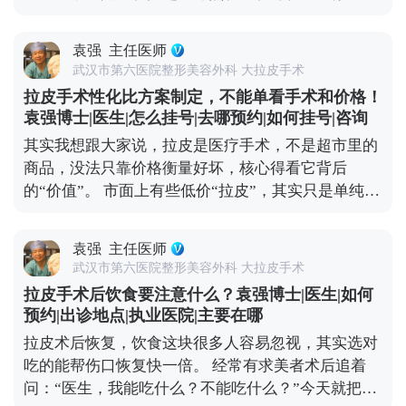
糊，不用急着做手术。一些光电项目，或者线雕，效
快恢复到理想状态。 想知道更多关于MCR复合提升
果就挺对症的。在北京选这类项目，重点看机构是否
术的问题，可以去官方媒体平台（公众号、百家号、
袁强
主任医师
正规、设备有没有资质，皮肤科或美容科的医生只要
小红薯）预约面诊，详细了解。
武汉市第六医院整形美容外科 大拉皮手术
经验够，基本都能操作。 但如果是中重度下垂，比如
拉皮手术性化比方案制定，不能单看手术和价格！
法令纹深到卡粉、下颌缘完全模糊，甚至脸颊肉往下
袁强博士|医生|怎么挂号|去哪预约|如何挂号|咨询
坠，可能就得考虑拉皮手术了。北京能做拉皮的医生
其实我想跟大家说，拉皮是医疗手术，不是超市里的
不少，但一定要选专攻面部年轻化的整形外科医生，
商品，没法只靠价格衡量好坏，核心得看它背后
这类医生对脸部组织层次更熟悉，效果和恢复都更有
的“价值”。 市面上有些低价“拉皮”，其实只是单纯提
保障。 另外，现在有MCR复合提升术这种正规改良
拉表层皮肤，根本不做深层组织复位。这种手术看着
术式，结合了深层提升和精细缝合，适合想明显改善
便宜，但效果维持时间短，大概率1-2年就会反弹，
又怕留痕的朋友。不管选哪种方式，建议大家面诊时
袁强
主任医师
还容易出现皮肉分离、疤痕明显、表情僵硬这些问
多问两句，看看和自己情况相似的案例，把风险和恢
武汉市第六医院整形美容外科 大拉皮手术
题，后期修复反而要花更多钱。 真正靠谱的拉皮手
复周期问清楚，再做决定。 想知道更多关于MCR复
拉皮手术后饮食要注意什么？袁强博士|医生|如何
术，是个精细活。需要医生对皮肤、筋膜、脂肪等不
合提升术的问题，可以去官方媒体平台（公众号、百
预约|出诊地点|执业医院|主要在哪
同层次做精准剥离、复位、提升和固定，操作复杂，
家号、小红薯）预约面诊，详细了解。
拉皮术后恢复，饮食这块很多人容易忽视，其实选对
对医生的技术和经验要求极高，价格自然会高一些。
吃的能帮伤口恢复快一倍。 经常有求美者术后追着
但这种手术的效果更自然，维持时间也长，一般能到
问：“医生，我能吃什么？不能吃什么？”今天就把饮
8-10年，从长期来看反而更划算。 现在专业医生都讲