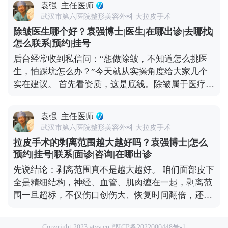
不是“返老还童”的魔法，不能让你一下子年轻20岁，
袁强
主任医师
关键，直接影响术后疤痕隐蔽性。术中我通常会把切
但能帮你恢复到5-10年前的状态，而且效果比较持
武汉市第六医院整形美容外科 大拉皮手术
口藏在发际线内、耳前或耳后这些不显眼的地方，尽
久。当然，它也是有创伤和风险的，想做的话一定要
除皱医生哪个好？袁强博士|医生|在哪出诊|去哪找|
量做到术后不仔细看根本发现不了。 第三步是剥离与
先充分了解，再找专业医生制定方案。 想知道更多关
怎么联系|预约|挂号
提升，这是手术的核心。我一般会沿着切口，小心翼
于MCR复合提升术的问题，可以去官方媒体平台（公
后台经常收到私信问：“想做除皱，不知道怎么挑医
翼地把皮肤和深层的筋膜、肌肉分离开，然后把松弛
众号、百家号、小红薯）预约面诊，详细了解。
生，怕踩坑怎么办？”今天就从实操角度给大家几个
的筋膜和肌肉向上提拉、复位收紧，从根源上解决松
实在建议。 首先看资质，这是底线。除皱属于医疗美
弛问题。 第四步去除多余皮肤，提升到位后，脸上会
容手术，医生必须有正规执业医师证，还要有面部抗
有多余的皮肤，把这部分精准切除，就能让面部轮廓
衰相关的临床经验。大家可以去卫健委官网查医生的
变得紧致。 最后一步是精细缝合，用细针细线分层缝
袁强
主任医师
执业信息，确认他的执业范围和所在机构是否正规，
合，减少疤痕增生的可能。 整个手术大概需要4-6小
武汉市第六医院整形美容外科 大拉皮手术
别找“游医”或“挂靠医生”。 然后看审美和沟通力。除
时，具体看手术范围。术后需要休息1-2周，按医嘱
拉皮手术的剥离范围越大越好吗？袁强博士|怎么
皱不只是“拉平皱纹”，还要贴合你的面部轮廓和年龄
护理伤口。提醒大家，拉皮是精细外科手术，一定要
预约|挂号|联系|面诊|咨询|在哪出诊
感。好的医生会先认真听你的需求，再结合你的肤
选正规机构和经验丰富的医生。 想知道更多关于
先说结论：剥离范围真不是越大越好。 咱们面部皮下
质、骨相给出方案，而不是上来就推荐贵的项目。如
MCR复合提升术的问题，可以去官方媒体平台（公众
全是精细结构，神经、血管、肌肉缠在一起，剥离范
果医生全程不怎么跟你沟通，只催着你手术，一定要
号、百家号、小红薯）预约面诊，详细了解。
围一旦超标，不仅伤口创伤大、恢复时间翻倍，还可
慎重。 另外可以看真实案例和口碑。让医生给你看类
能伤到关键神经，导致术后表情僵硬、局部麻木，反
似肤质、类似松弛程度的案例，问问术后恢复情况；
而得不偿失。 真正合理的剥离，核心是“精准”而
也可以在正规医美平台看看其他求美者的真实评价，
Copyright 2023 atys.cn
鄂ICP备2022000448号-1