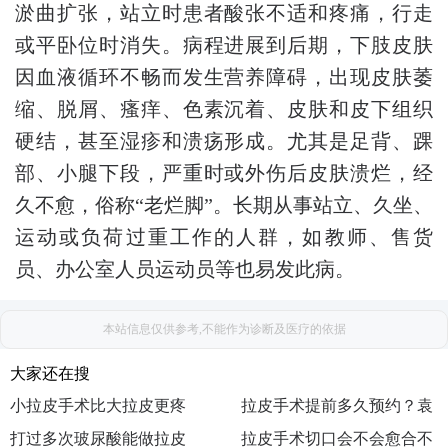
淤曲扩张，站立时患者酸张不适和疼痛，行走
或平卧位时消失。病程进展到后期，下肢皮肤
因血液循环不畅而发生营养障碍，出现皮肤萎
缩、脱屑、瘙痒、色素沉着、皮肤和皮下组织
硬结，甚至湿疹和溃疡形成。尤其是足背、踝
部、小腿下段，严重时或外伤后皮肤溃烂，经
久不愈，俗称“老烂脚”。长期从事站立、久坐、
运动或负荷过重工作的人群，如教师、售货
员、办公室人员运动员等也易发此病。
本站信息仅供参考,不能作为诊断及医疗的依据
大家还在搜
小拉皮手术比大拉皮更疼
拉皮手术提前多久预约？袁
吗？袁强博士|医生|怎么挂
打过多次玻尿酸能做拉皮
强博士|医生|如何预约|出诊
拉皮手术切口会不会愈合不