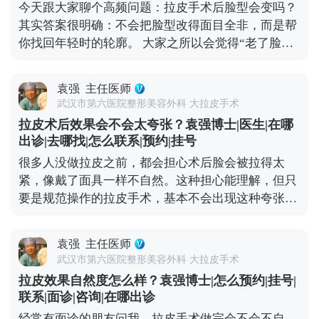
今天跟大家聊个高频问题：拉皮手术后脸型会变吗？
下配合水光针这类轻医美项目，提升皮肤弹性。 另
其实答案很明确：不会把脸型改得面目全非，而是帮
外，动态纹的管理也不能忽视。皱眉、大笑带来的动
你找回年轻时的轮廓。 大家之所以会觉得“老了脸型
态纹，时间久了会变成静态纹。定期在医生评估后打
变丑了”，核心是随着年龄增长，面部软组织会慢慢
除皱针，能放松肌肉，延缓静态纹出现。其实拉皮更
下移——比如苹果肌往下掉、法令纹变深、下颌线模
像是抗衰的“基础工程”，帮你搭好紧致的框架，后续
袁强
主任医师
糊，看起来脸变宽变垮。拉皮手术的作用，就是把这
的保养就是填想知道更多关于MCR复合提升术的问
武汉市第六医院整形美容外科 大拉皮手术
些移位的组织复位到年轻时的位置，让松弛的轮廓重
题，可以去官方媒体平台（公众号、百家号、小红
拉皮术后效果会不会太夸张？袁强博士|医生|在哪
新变紧致。 就像我做拉皮时，会通过精准剥离后把这
薯）预约面诊，详细了解。充细节，这样才能让年轻
出诊|去哪找|怎么联系|预约|挂号
些深层组织复位固定，再去掉多余的松弛皮肤。术后
状态维持得更久。
很多人没做拉皮之前，都会担心术后脸会被拉得太
你还是你，只是脸上的垮感消失了，线条更利落，看
紧，像戴了面具一样不自然。这种担心能理解，但只
起来更精神。当然，如果术前本身有轻微的面部不对
要是规范操作的拉皮手术，基本不会出现这种夸张情
称，我们会在复位时做微调，但核心原则是尊重你的
况。 拉皮的核心目标是逆转皮肤松弛下垂，让面部线
原生面部结构。记住，拉皮是“还原年轻轮廓”，不
条回到年轻时的紧致状态，而不是盲目地“往上提”。
是“重塑脸型”，目的是让你找回曾经的自己。 想知道
袁强
主任医师
比如MCR复合提升术中，就会做多层次的精细化处
更多关于MCR复合提升术的问题，可以去官方媒体平
武汉市第六医院整形美容外科 大拉皮手术
理，不只是拉皮肤，还会对深层的筋膜和脂肪垫进行
台（公众号、百家号、小红薯）预约面诊，详细了
拉皮效果自然度怎么样？袁强博士|怎么预约|挂号|
复位，让整个面部组织协调回归原位。这样操作下
解。
联系|面诊|咨询|在哪出诊
来，不会出现“吊梢眼”“脸绷得发亮”的情况，反而会
经常有面诊的朋友问我，拉皮手术做完会不会不自