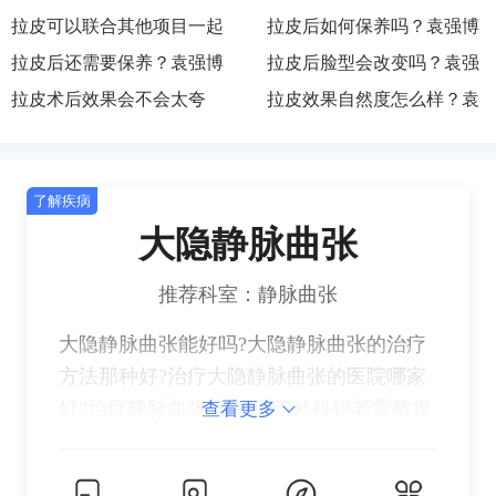
号|去哪预约|如何挂号|咨询
吗？袁强博士|医生|在哪坐
拉皮可以联合其他项目一起
地点|执业医院|主要在哪
好？袁强博士|医生|在哪出
拉皮后如何保养吗？袁强博
诊|执业机构|医院|联系方式
做吗？袁强博士|怎么预约|
拉皮后还需要保养？袁强博
诊|去哪找|怎么联系|预约|挂
士|医生|怎么挂号|去哪预约|
拉皮后脸型会改变吗？袁强
挂号|联系|面诊|咨询|在哪出
士|医生|如何预约|出诊地点|
拉皮术后效果会不会太夸
号
如何挂号|咨询
博士|医生|在哪坐诊|执业机
拉皮效果自然度怎么样？袁
诊
执业医院|主要在哪
张？袁强博士|医生|在哪出
构|医院|联系方式
强博士|怎么预约|挂号|联系|
诊|去哪找|怎么联系|预约|挂
面诊|咨询|在哪出诊
了解疾病
号
大隐静脉曲张
推荐科室：静脉曲张
大隐静脉曲张能好吗?大隐静脉曲张的治疗
方法那种好?治疗大隐静脉曲张的医院哪家
好?治疗静脉曲张,就找血管外科钟若雷教授.
查看更多