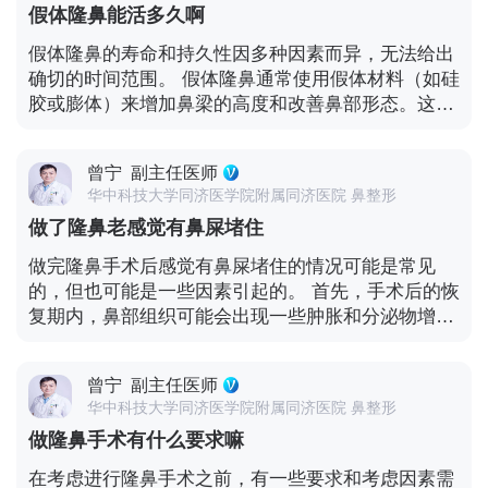
响程度可能不同。 - 个人身体状况：整体健康状况和
假体隆鼻能活多久啊
生影响。 在选择隆鼻手术时，费用是一个重要的考虑
免疫系统的功能也会影响恢复和对治疗的耐受能力。
因素，但不应是唯一的决定因素。还应该考虑医生的
假体隆鼻的寿命和持久性因多种因素而异，无法给出
如果牙齿问题比较紧急或严重，无法等待隆鼻手术完
经验和专业技能、医院的设备和设施、手术的安全性
确切的时间范围。 假体隆鼻通常使用假体材料（如硅
全恢复，医生可能会根据具体情况进行权衡和决策。
和效果等。 如果你对隆鼻手术的费用有疑问，建议咨
胶或膨体）来增加鼻梁的高度和改善鼻部形态。这些
在这种情况下，他们可能会采取一些保护措施，如使
询多家正规的医疗机构，了解他们的收费情况和手术
假体材料一般具有较好的生物相容性和稳定性，可以
用特殊的器械或技术，以减少对鼻部的影响。 无论何
方案。同时，也可以与医生进行详细的咨询，了解手
长期存在于体内。 然而，假体隆鼻的寿命受到以下因
时进行牙齿相关的操作，都要确保与医生充分沟通，
术的具体过程、风险和效果，并根据自己的经济状况
曾宁
副主任医师
素的影响： - 材料质量：高质量的假体材料通常具有
并遵循他们的建议和指导。他们会根据你的具体情
和需求做出决策。 需要注意的是，隆鼻手术是一项较
华中科技大学同济医学院附属同济医院 鼻整形
更好的耐久性和稳定性。 - 手术技术：手术的质量和
况，制定最合适的治疗计划，以确保隆鼻手术和牙齿
为复杂的整形手术，选择合适的医生和医院至关重
做了隆鼻老感觉有鼻屎堵住
技术对于假体的稳定性和寿命也有重要影响。经验丰
治疗都能顺利进行，并达到良好的效果。
要。不要仅仅根据费用来做出决定，而应综合考虑各
富的医生能够更好地放置假体，减少并发症的风险。
做完隆鼻手术后感觉有鼻屎堵住的情况可能是常见
方面因素，确保手术的安全和效果。此外，在决定进
- 个体差异：每个人的身体对假体的反应可能不同。
的，但也可能是一些因素引起的。 首先，手术后的恢
行手术之前，一定要充分了解并接受手术的风险和潜
有些人可能对假体材料产生良好的适应性，而有些人
复期内，鼻部组织可能会出现一些肿胀和分泌物增加
在并发症。
可能会出现排异反应或其他问题。 - 生活方式和护
的情况。这可能导致你感觉到鼻腔内有异物感，类似
理：日常的生活方式和对鼻部的护理也会影响假体的
于鼻屎堵住的感觉。 此外，隆鼻手术后，鼻腔的正常
寿命。避免剧烈碰撞、挤压鼻部，以及保持良好的鼻
曾宁
副主任医师
生理功能可能会受到一定影响。鼻腔的黏膜可能会有
腔卫生，都有助于延长假体的使用时间。 一般来说，
华中科技大学同济医学院附属同济医院 鼻整形
些肿胀，导致空气流通不顺畅，也会让你感觉到有鼻
假体隆鼻可以持久地改善鼻部形态，但随着时间的推
做隆鼻手术有什么要求嘛
屎堵住。 为了缓解这种感觉，可以采取以下措施： -
移，可能会出现一些变化，如假体的移位、变形或老
清洁鼻腔：使用生理盐水喷雾或滴鼻剂来清洁鼻腔，
在考虑进行隆鼻手术之前，有一些要求和考虑因素需
化等。在这种情况下，可能需要进行修复手术或更换