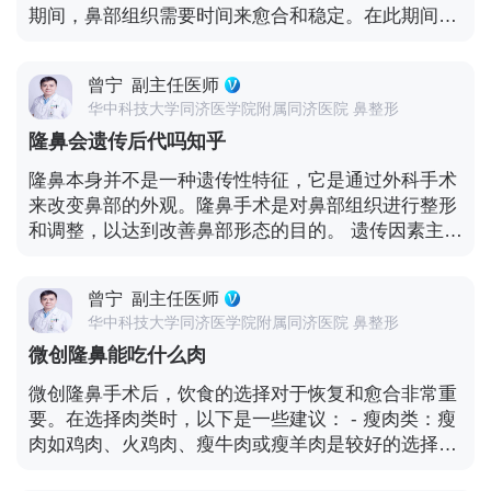
术室的条件和消毒标准也很重要。 - 术前咨询和评
期间，鼻部组织需要时间来愈合和稳定。在此期间，
确保手术成功的重要环节。 最重要的是，要根据自己
估：在选择医疗机构时，要进行充分的术前咨询。与
应尽量避免对鼻部造成额外的压力或刺激。 静电环通
的情况和决策能力来做出明智的选择。如果对隆鼻手
医生进行详细的沟通，了解他们的手术方法、风险和
常是通过与皮肤接触来释放静电的。如果戴静电环时
术还有疑虑或担忧，可以考虑咨询多个医生，获取更
预期效果。医生应该能够根据你的具体情况提供个性
曾宁
副主任医师
对鼻部产生了不必要的压力或摩擦，可能会影响手术
多的意见和信息。同时，也要注意保持理性和谨慎，
化的建议。 - 医生的经验和技术：了解医生在纤维脂
华中科技大学同济医学院附属同济医院 鼻整形
后的恢复。 然而，具体情况可能因个人的恢复速度和
不要仅仅依据图片来做出决定。
肪隆鼻方面的经验和技术水平。他们应该具备熟练的
隆鼻会遗传后代吗知乎
手术方式而有所不同。如果手术后的恢复情况良好，
操作技巧和丰富的手术经验。 此外，还可以考虑以下
鼻部已经稳定，并且医生认为戴静电环不会对手术效
隆鼻本身并不是一种遗传性特征，它是通过外科手术
几点： - 参考多个医疗机构：不要只依赖于一个地方
果产生负面影响，那么可能是可以戴的。 在决定是否
来改变鼻部的外观。隆鼻手术是对鼻部组织进行整形
的信息，多参考几家不同的医疗机构，比较他们的优
戴静电环之前，建议你与隆鼻手术的医生进行沟通。
和调整，以达到改善鼻部形态的目的。 遗传因素主要
势和劣势。 - 查看案例和照片：一些医疗机构可能会
他们可以根据你的具体情况给出更准确的建议。 此
影响身体的生理特征和基因组成，而隆鼻手术是一种
提供手术案例和患者前后的照片，这可以帮助你了解
外，还需要考虑静电环是否会对你的日常活动和工作
外部干预，不会改变基因的遗传信息。 然而，需要注
他们的手术效果。 - 与医生建立良好的沟通：在手术
造成不便。如果可能，也可以尝试其他减少静电的方
曾宁
副主任医师
意的是，某些面部特征可能具有一定的遗传性。例
前、中、后都要与医生保持良好的沟通，及时表达自
法，如使用加湿器、穿着防静电衣物等。 最重要的
华中科技大学同济医学院附属同济医院 鼻整形
如，鼻部的基本形态和大小可能受到遗传因素的影
己的需求和关切。 最终的选择应该基于你对多个因素
是，在隆鼻手术后的恢复期间，要遵循医生的指导，
微创隆鼻能吃什么肉
响。如果家族中有类似的鼻部特征，那么后代可能会
的综合考虑，并结合自己的决策。同时，也要记住，
注意保护鼻部，避免碰撞和剧烈运动。同时，保持良
继承这些特征。 但是，即使遗传了某种鼻部特征，也
任何手术都存在一定的风险，因此在决定进行纤维脂
微创隆鼻手术后，饮食的选择对于恢复和愈合非常重
好的个人卫生和饮食习惯，有助于促进恢复。
不意味着一定需要进行隆鼻手术。个人的外貌和审美
肪隆鼻手术之前，要充分了解并权衡利弊。
要。在选择肉类时，以下是一些建议： - 瘦肉类：瘦
观念是多种因素的综合结果，包括遗传、环境和个人
肉如鸡肉、火鸡肉、瘦牛肉或瘦羊肉是较好的选择。
选择等。 如果对自己的鼻部外观不满意，想要进行隆
这些肉类富含蛋白质，有助于身体的修复和恢复。 -
鼻手术，这通常是个人的自主决定，与遗传因素并没