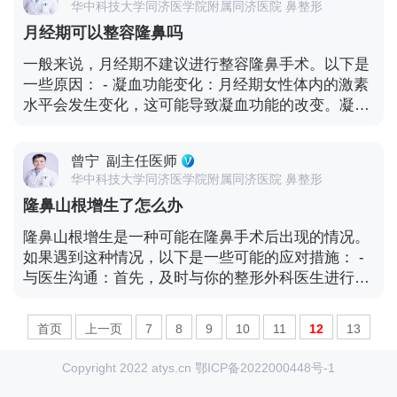
过度追求高度可能会带来一些潜在的问题。过高的鼻
华中科技大学同济医学院附属同济医院 鼻整形
架眼镜。 然而，具体的时间限制可能因个体差异而
梁可能会导致外观不自然，甚至可能引起呼吸问题或
月经期可以整容隆鼻吗
异。有些人可能能够在几天后就开始戴眼镜，而其他
其他并发症。 最重要的是，在决定进行隆鼻手术之
人可能需要更长的时间。最好遵循医生的建议，并根
一般来说，月经期不建议进行整容隆鼻手术。以下是
前，患者应该与经验丰富的整形外科医生进行详细的
据自己的感受来决定。 如果需要佩戴眼镜，可以考虑
一些原因： - 凝血功能变化：月经期女性体内的激素
咨询和讨论。医生会根据患者的具体情况进行面部分
选择轻便的眼镜框架，或者尝试使用隐形眼镜，以减
水平会发生变化，这可能导致凝血功能的改变。凝血
析，并提供专业的建议。患者可以与医生共同探讨，
少对鼻部的压力。另外，在戴眼镜时要注意避免过度
功能异常会增加手术中的出血风险，可能影响手术效
以确定最适合自己的手术方案和高度。此外，患者还
压迫鼻部，以免影响玻尿酸的分布和效果。 此外，注
果和恢复。 - 感染风险增加：月经期身体的免疫力可
应该了解手术的风险和可能的并发症，并在决策前慎
射玻尿酸后的护理也非常重要。保持鼻部清洁，避免
曾宁
副主任医师
能相对较低，容易感染。手术后的伤口愈合和感染预
重考虑。
碰撞和挤压，遵循医生的指示进行护理，有助于确保
华中科技大学同济医学院附属同济医院 鼻整形
防可能会受到影响。 - 疼痛敏感度增加：月经期女性
隆鼻效果的持久和满意。 如果对戴眼镜的时间有疑
隆鼻山根增生了怎么办
对疼痛的敏感度可能会增加，这可能会使手术后的疼
问，最好咨询注射医生，他们可以根据你的具体情况
痛感受更明显。 - 肿胀和恢复：月经期身体的水肿情
隆鼻山根增生是一种可能在隆鼻手术后出现的情况。
提供更准确的指导。
况可能会加重，这可能导致手术后的肿胀更加明显，
如果遇到这种情况，以下是一些可能的应对措施： -
延长恢复时间。 为了确保手术的安全和效果，大多数
与医生沟通：首先，及时与你的整形外科医生进行沟
医生会建议避免在月经期进行整容隆鼻手术。最好在
通。他们是最了解你手术情况的专业人士，能够给出
月经期结束后再安排手术，这样可以减少潜在的风
具体的建议和处理方案。 - 观察和等待：有时候，增
险。 在决定进行整容手术之前，还应该考虑其他因
首页
上一页
7
8
9
10
11
12
13
生可能是手术后的正常反应，需要一定时间来恢复和
素，如身体健康状况、手术的必要性和个人的心理准
消退。医生可能会建议观察一段时间，看看增生是否
14
15
16
下一页
Copyright 2022 atys.cn
鄂ICP备2022000448号-1
备等。与整形外科医生进行详细的咨询和讨论，他们
会自行改善。 - 药物治疗：根据增生的严重程度，医
会根据你的具体情况给出最佳的建议。