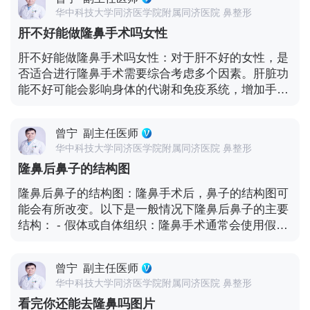
会有一些残留的肿胀。 消肿的速度受到多种因素的影
实现也非常重要。遵循医生的指导，进行适当的护理
华中科技大学同济医学院附属同济医院 鼻整形
响，包括个体的身体恢复能力、手术的程度、术后的
和恢复，可以促进伤口愈合和达到最佳效果。 需要注
肝不好能做隆鼻手术吗女性
护理等。以下是一些有助于消肿的建议： - 遵循医生
意的是，隆鼻手术是一种个体化的选择，效果因人而
的指示：医生会提供具体的术后护理指导，包括冷
肝不好能做隆鼻手术吗女性：对于肝不好的女性，是
异。在决定进行隆鼻手术之前，男人应该与医生进行
敷、避免剧烈运动、保持头部高位等。遵循这些指示
否适合进行隆鼻手术需要综合考虑多个因素。肝脏功
充分的沟通和评估，了解手术的风险和可能的效果，
有助于减轻肿胀。 - 注意饮食和休息：保持良好的饮
能不好可能会影响身体的代谢和免疫系统，增加手术
并根据自己的需求和审美观念做出决策。同时，也要
食习惯，摄入足够的营养，同时保证充足的休息，有
的风险。 在决定是否进行隆鼻手术之前，以下是一些
考虑到手术后的恢复期和可能的并发症，并做好心理
助于身体的恢复和消肿。 - 避免刺激：避免吸烟、饮
需要考虑的因素： - 肝脏疾病的严重程度：医生会评
准备。 最终的手术效果还需要时间来观察和评估。在
酒和过度晒太阳，以免影响伤口愈合和肿胀的消退。
曾宁
副主任医师
估肝脏疾病的具体情况，包括肝功能指标、疾病的稳
手术后，男人需要给自己足够的时间来适应新的鼻部
- 耐心等待：消肿是一个逐渐的过程，需要一定的时
华中科技大学同济医学院附属同济医院 鼻整形
定性等。如果肝脏疾病较为严重，可能需要先进行肝
外观，并根据需要进行适当的调整和维护。与医生保
间。不要过于焦虑，保持耐心，并注意观察消肿的进
隆鼻后鼻子的结构图
脏疾病的治疗和控制，以降低手术风险。 - 全身健康
持良好的沟通，及时反馈问题和需求，有助于达到满
展。 一般来说，大多数人在线雕隆鼻后的两周到一个
状况：除了肝脏问题外，还需要考虑其他全身健康状
意的手术效果。
隆鼻后鼻子的结构图：隆鼻手术后，鼻子的结构图可
月内，肿胀会明显减轻。然而，完全消肿可能需要更
况，如心血管疾病、免疫系统问题等。这些因素可能
能会有所改变。以下是一般情况下隆鼻后鼻子的主要
长的时间，可能需要几个月才能达到最终的效果。如
会影响手术的安全性和术后恢复。 - 手术的必要性和
结构： - 假体或自体组织：隆鼻手术通常会使用假体
果肿胀持续时间较长或出现其他异常情况，应及时咨
风险：隆鼻手术的必要性和风险也需要进行权衡。如
（如硅胶、膨体等）或自体组织（如自体软骨）来增
询医生。
果手术对于改善外观或功能非常重要，医生可能会与
加鼻梁的高度和形状。 - 鼻尖：鼻尖是鼻子的一个重
肝病专家共同评估手术的可行性。 - 替代方案：在某
曾宁
副主任医师
要部分，隆鼻手术可能会对鼻尖进行调整，使其更加
些情况下，可能存在其他替代方案来改善鼻部外观，
华中科技大学同济医学院附属同济医院 鼻整形
挺拔或改变形状。 - 鼻翼：鼻翼是鼻子两侧的部分，
如非手术的鼻部整形技术或使用较小风险的手术方
看完你还能去隆鼻吗图片
手术可能会对鼻翼进行缩小或调整，以改善鼻子的整