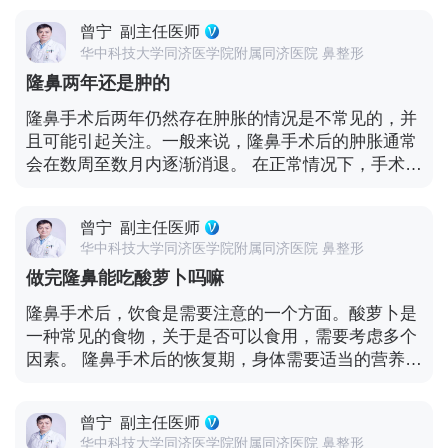
手术的效果也会因手术技术、材料选择和个人体质等
况下，假体隆鼻手术后患者可能需要留院观察 1-3 天
遵循医生的建议，注意术后的注意事项，有助于确保
因素而有所差异。 为了最大程度地保持隆鼻效果的稳
曾宁
副主任医师
左右。在这段时间内，医生会监测伤口的愈合情况、
手术的顺利进行和达到理想的效果。如果有任何不适
定，以下是一些建议： - 遵循医生的建议：术后的护
华中科技大学同济医学院附属同济医院 鼻整形
肿胀程度、疼痛管理等。如果患者的恢复情况良好，
或疑问，应及时与医生联系。
理和注意事项非常重要。遵循医生的指导，包括避免
隆鼻两年还是肿的
没有明显的并发症，能够自理日常生活，通常可以出
碰撞、保持鼻部清洁等。 - 定期复查：定期回诊医
院。 然而，具体的出院时间还是要根据每个患者的个
隆鼻手术后两年仍然存在肿胀的情况是不常见的，并
生，让他们检查鼻子的情况，及时发现并处理任何可
体情况来确定。如果手术较为复杂，或者患者存在其
且可能引起关注。一般来说，隆鼻手术后的肿胀通常
能出现的问题。 - 注意生活方式：保持健康的生活方
他健康问题，可能需要更长的留院时间。医生会根据
会在数周至数月内逐渐消退。 在正常情况下，手术后
式，如均衡饮食、适度运动、避免过度晒太阳等，有
患者的具体情况进行评估，并给出出院的建议。 在出
的肿胀是身体对手术创伤的自然反应，随着时间的推
助于维持身体的健康和皮肤的弹性。 - 考虑修复手
院后，患者仍需要继续注意护理和恢复。这包括保持
移，肿胀会逐渐减轻。然而，如果两年后仍然感觉肿
术：如果隆鼻后出现明显的变形或不满意的情况，可
伤口清洁、按时服药、避免剧烈运动和碰撞等。此
曾宁
副主任医师
胀，可能存在以下一些原因： - 个体差异：每个人的
以与医生讨论可能的修复手术选项。 需要明确的是，
外，还需要按照医生的指示进行定期复诊，以确保手
华中科技大学同济医学院附属同济医院 鼻整形
身体恢复速度和对手术的反应都有所不同。有些人的
隆鼻手术后的效果是相对的，而且每个人对于鼻子形
术后的恢复顺利进行。 需要注意的是，出院时间不仅
做完隆鼻能吃酸萝卜吗嘛
肿胀可能需要更长时间才能完全消退。 - 术后护理不
状的期望也不同。如果你对隆鼻后的效果有担忧或疑
仅取决于身体的恢复，还包括患者对术后护理的理解
当：手术后的护理对于肿胀的恢复至关重要。如果在
问，及时与医生进行沟通是很重要的。他们可以根据
隆鼻手术后，饮食是需要注意的一个方面。酸萝卜是
和遵守程度。遵循医生的建议和注意事项对于手术的
术后没有遵循医生的指示进行适当的护理，如保持伤
你的具体情况提供专业的建议和处理方案。
一种常见的食物，关于是否可以食用，需要考虑多个
成功和恢复至关重要。 如果对出院时间有疑问，最好
口清洁、避免碰撞等，可能会影响肿胀的消退。 - 潜
因素。 隆鼻手术后的恢复期，身体需要适当的营养和
与主治医生进行沟通，他们会根据你的具体情况提供
在问题：肿胀持续存在可能暗示着潜在的问题，如感
护理来促进伤口愈合和恢复。在饮食方面，一般建议
准确的信息和建议。
染、假体移位、过敏反应或其他并发症。这些问题可
避免过于刺激性的食物，以免对伤口和愈合过程产生
能需要进一步的检查和治疗。 如果隆鼻两年后仍然感
曾宁
副主任医师
不利影响。 酸萝卜通常具有一定的酸度和刺激性。过
觉肿胀，以下是一些建议： - 咨询医生：尽快与你的
华中科技大学同济医学院附属同济医院 鼻整形