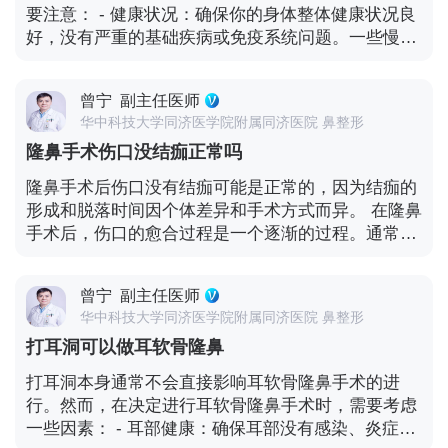
帮助清除分泌物和减轻不适感。 - 轻柔擤鼻：避免用
要注意： - 健康状况：确保你的身体整体健康状况良
假体。 定期复查和与医生的沟通是非常重要的。医生
力擤鼻涕，以免对手术部位造成过度压力。可以轻轻
好，没有严重的基础疾病或免疫系统问题。一些慢性
可以通过定期检查来评估假体的状态，并根据需要提
地擤鼻，以清除多余的分泌物。 - 保持鼻腔湿润：使
疾病或正在服用的药物可能会影响手术的安全性和愈
供建议和处理。如果你对假体隆鼻的寿命有具体的担
用加湿器或鼻腔喷雾剂来保持鼻腔的湿润，有助于减
合。 - 心理准备：隆鼻手术是一种外貌改变的手术，
忧，建议咨询专业的整形外科医生，他们可以根据你
少不适感。 - 定期复查：按照医生的建议定期进行复
曾宁
副主任医师
需要有足够的心理准备和现实的期望。了解手术的风
的情况提供更详细和个性化的信息。
查，让医生检查手术部位的恢复情况，并给予适当的
华中科技大学同济医学院附属同济医院 鼻整形
险、效果和可能的并发症，并与医生进行充分的沟
建议和处理。 需要注意的是，如果感觉鼻屎堵住的情
隆鼻手术伤口没结痂正常吗
通。 - 年龄限制：一般来说，隆鼻手术适用于成年
况持续存在或伴有其他异常症状，如呼吸困难、疼痛
人。未成年人的面部发育尚未完成，可能不适合进行
隆鼻手术后伤口没有结痂可能是正常的，因为结痂的
或出血等，应及时咨询医生。医生可以通过检查来确
此类手术。 - 鼻部问题：隆鼻手术主要用于改善鼻部
形成和脱落时间因个体差异和手术方式而异。 在隆鼻
定是否存在其他问题，并采取相应的治疗措施。 在隆
的外观问题，如鼻梁低矮、鼻头过大或过小等。医生
手术后，伤口的愈合过程是一个逐渐的过程。通常，
鼻手术后的恢复期间，要注意鼻腔的护理和清洁，同
会根据你的具体问题和期望，制定个性化的手术方
伤口会在术后的几天内开始愈合，并可能形成一层薄
时保持耐心，大多数情况下，这种不适感会随着时间
案。 - 手术动机：确保你的手术动机是出于自己的意
薄的痂皮。然而，并非所有人的伤口都会结痂，或者
的推移而逐渐减轻。
愿和审美需求，而不是受到外界压力或不合理的期望
曾宁
副主任医师
结痂的程度可能不明显。 伤口没有结痂并不一定意味
驱动。 - 医生选择：选择经验丰富、资质合格的整形
华中科技大学同济医学院附属同济医院 鼻整形
着愈合不良。愈合的关键是保持伤口的清洁和适当的
外科医生进行手术。咨询多个医生，了解他们的经
打耳洞可以做耳软骨隆鼻
护理。医生通常会给出具体的术后护理指导，包括定
验、技术和手术方法，并查看他们的案例和患者反
期清洁伤口、使用适当的消毒剂、避免摩擦和刺激
打耳洞本身通常不会直接影响耳软骨隆鼻手术的进
馈。 - 术前咨询：在手术前，与医生进行详细的咨询
等。 如果伤口没有明显的红肿、渗液或其他异常症
行。然而，在决定进行耳软骨隆鼻手术时，需要考虑
和讨论。医生会评估你的鼻部结构、皮肤弹性和其他
状，并且在逐渐愈合，就不需要过分担心。然而，如
一些因素： - 耳部健康：确保耳部没有感染、炎症或
相关因素，并告知你手术的具体过程、风险和预期效
果你对伤口的愈合情况有疑问或担忧，最好及时咨询