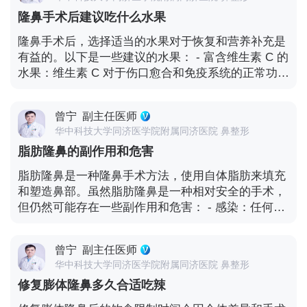
量食用或食用过于频繁可能会对口腔和胃肠道产生刺
整形医生或相关专业医生联系，详细描述你的症状和
隆鼻手术后建议吃什么水果
激，引起不适或消化问题。此外，酸萝卜可能含有刺
情况。他们可以进行面对面的检查，评估肿胀的原
激性的调味料或添加剂，这也可能对手术后的恢复产
隆鼻手术后，选择适当的水果对于恢复和营养补充是
因，并制定适当的治疗计划。 - 进行检查：医生可能
生一定影响。 然而，个体对食物的耐受性和反应是不
有益的。以下是一些建议的水果： - 富含维生素 C 的
会建议进行一些检查，如影像学检查（如 X 光或 CT
同的。有些人可能对酸萝卜的食用没有明显不适，而
水果：维生素 C 对于伤口愈合和免疫系统的正常功能
扫描），以确定假体的位置和状况，以及是否存在任
有些人可能会感到不适或出现过敏反应。 如果你做完
非常重要。水果如橙子、柠檬、柚子、草莓、猕猴桃
何异常。 - 寻求专业意见：根据检查结果，医生可能
隆鼻后想吃酸萝卜，以下是一些建议： - 适量食用：
等都是维生素 C 的良好来源。 - 富含纤维素的水果：
会给出具体的建议，如进一步的治疗、药物治疗或可
尝试控制食用酸萝卜的量，避免过度食用。适量的食
曾宁
副主任医师
纤维素有助于促进消化和保持肠道健康。水果如苹
能需要进行修复手术。 - 耐心和观察：肿胀的消退可
用可能不会对恢复产生明显的负面影响。 - 注意个人
华中科技大学同济医学院附属同济医院 鼻整形
果、梨、香蕉、火龙果等富含纤维素。 - 温和易消化
能需要时间，即使采取了治疗措施，也需要耐心等
反应：密切观察自己的身体反应。如果食用后出现口
脂肪隆鼻的副作用和危害
的水果：在手术后的恢复期间，选择温和、易消化的
待。同时，密切观察肿胀的变化，记录任何其他异常
腔不适、消化问题或其他异常症状，应停止食用并咨
水果较为适宜。例如，熟透的香蕉、桃子、蜜瓜等。
症状或变化，并及时向医生反馈。 持续的肿胀可能会
脂肪隆鼻是一种隆鼻手术方法，使用自体脂肪来填充
询医生的意见。 - 均衡饮食：确保饮食的均衡和多样
- 避免过酸或刺激性水果：某些水果可能具有较高的
让人感到困扰和担忧，但及时咨询专业医生是解决问
和塑造鼻部。虽然脂肪隆鼻是一种相对安全的手术，
化，摄入足够的营养物质，包括蛋白质、维生素和矿
酸度或刺激性，如柠檬、菠萝等。在恢复期间，尽量
题的关键。他们能够根据具体情况进行准确的诊断和
但仍然可能存在一些副作用和危害： - 感染：任何手
物质，以促进伤口的愈合和身体的恢复。 - 听从医生
避免过量食用这些水果，以免对伤口产生不适。 此
提供适当的治疗方案，以确保你的健康和隆鼻效果。
术都有感染的风险，脂肪隆鼻也不例外。感染可能导
建议：医生会根据你的具体情况提供饮食方面的指
外，要确保水果的新鲜和卫生。洗净水果后再食用，
致发红、肿胀、疼痛和其他不适症状。 - 脂肪吸收：
导。遵循医生的建议，特别是在手术后的早期阶段。
以避免细菌感染。同时，保持均衡的饮食，包括其他
曾宁
副主任医师
自体脂肪移植后，部分脂肪可能会被吸收，导致隆鼻
最重要的是，要根据自己的身体状况和恢复情况来决
营养素的摄入，对于整体恢复也是很重要的。 需要注
华中科技大学同济医学院附属同济医院 鼻整形
效果不如预期。吸收的程度因个体差异而异。 - 不均
定是否食用酸萝卜。如果有任何疑虑或担忧，最好咨
意的是，每个人的体质和恢复情况不同，对食物的耐
修复膨体隆鼻多久合适吃辣
匀填充：脂肪填充可能出现不均匀的情况，导致鼻部
询医生或营养师的意见，以确保饮食的选择对手术后
受性也可能有所差异。如果有任何食物过敏或特殊的
外观不平整。 - 脂肪移位：脂肪可能会在鼻部组织内
的恢复是适宜的。