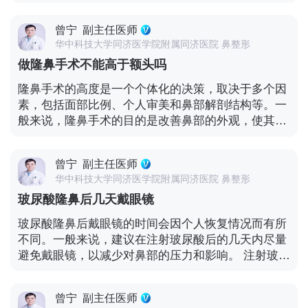
其他健康问题。如果耳部存在任何异常，可能需要先
果。 - 遵循医嘱：在手术前和术后，务必严格遵循医
医生。他们可以通过检查伤口来评估愈合情况，并提
解决这些问题后再进行手术。 - 手术计划：医生会根
生的指示。这包括术前的准备事项、术后的护理要求
供针对性的建议。 需要注意的是，隆鼻手术后的完全
曾宁
副主任医师
据你的鼻部情况和手术需求，评估使用耳软骨的可行
和随访安排。 隆鼻手术是一项个人决定，需要综合考
愈合可能需要几周甚至几个月的时间。在恢复期间，
华中科技大学同济医学院附属同济医院 鼻整形
性和适宜性。他们会考虑耳软骨的质量、数量和位置
虑多方面因素。与医生进行充分的沟通和评估，能够
要遵循医生的建议，注意饮食、休息和避免剧烈运动
做隆鼻手术不能高于额头吗
等因素。 - 恢复时间：耳软骨隆鼻手术后需要一定的
帮助你做出明智的决策，并确保手术的安全和效果。
等，以促进伤口的良好愈合。
恢复时间。在安排手术时，要考虑到打耳洞和手术后
隆鼻手术的高度是一个个体化的决策，取决于多个因
的恢复期间，以避免相互影响。 在进行任何整形手术
素，包括面部比例、个人审美和鼻部解剖结构等。一
之前，与医生进行详细的咨询和评估是非常重要的。
般来说，隆鼻手术的目的是改善鼻部的外观，使其与
医生会根据你的具体情况，包括耳部健康、手术需求
面部其他特征相协调，而不是单纯追求高度。 在隆鼻
和个人状况，来确定是否适合进行耳软骨隆鼻手术，
手术中，医生会考虑以下因素来确定合适的高度： 1.
并提供具体的建议和指导。 此外，手术后的护理也至
曾宁
副主任医师
面部比例：鼻部的高度应该与面部的其他特征相适
关重要。遵循医生的指示进行护理，包括耳部和鼻部
华中科技大学同济医学院附属同济医院 鼻整形
应，以保持整体的和谐。过高的鼻梁可能会显得不自
的清洁、避免碰撞和感染等，有助于手术的成功和恢
玻尿酸隆鼻后几天戴眼镜
然，并与其他面部特征不相称。 2. 个人审美：每个
复。 最终的决策应该基于你与医生之间的沟通和对手
人对于美的定义和期望不同。在手术前，医生会与患
玻尿酸隆鼻后戴眼镜的时间会因个人恢复情况而有所
术风险与收益的充分了解。如果对耳软骨隆鼻有任何
者进行充分的沟通，了解他们的审美需求，并根据患
不同。一般来说，建议在注射玻尿酸后的几天内尽量
疑问或担忧，一定要与医生进行坦诚的讨论。
者的面部特点和目标来确定合适的高度。 3. 鼻部解
避免戴眼镜，以减少对鼻部的压力和影响。 注射玻尿
剖结构：鼻部的骨骼和软组织结构也会影响隆鼻手术
酸后，鼻部可能会有一定程度的肿胀和敏感性。戴眼
的高度。医生会考虑鼻部的支撑能力和皮肤的弹性，
镜可能会对鼻部造成额外的压力，影响消肿和恢复。
以确保手术效果自然且稳定。 然而，需要注意的是，
曾宁
副主任医师
因此，医生通常会建议在注射后的头几天内避免戴框