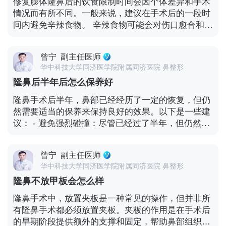
修复膨体隆鼻后的饮食限制时间会因个体差异和手术
饮食限制，应在术前告知医生，并遵循医生的具体饮
移位，影响隆鼻的效果。 - 出血和血肿：手术过程中
情况而有所不同。一般来说，建议在手术后的一段时
食建议。与医生保持沟通，以确保手术后的恢复顺利
可能会出现出血和血肿形成，需要适当的处理和恢
间内避免辛辣食物。 辛辣食物可能会对伤口愈合和恢
进行。
复。 - 疤痕形成：手术切口处可能会形成疤痕，尽管
复产生一定的影响，因为它们可能引起炎症反应或刺
疤痕通常会随着时间逐渐淡化，但在一些个体中可能
激鼻部组织。通常，医生会建议在手术后的几周内避
会比较明显。 为了减少副作用和危害的发生，选择经
曾宁
副主任医师
免食用辛辣食物。 然而，具体的时间限制还需要根据
验丰富的医生进行手术非常重要。医生的技术和经验
华中科技大学同济医学院附属同济医院 鼻整形
个人的恢复情况来确定。有些人可能能够较早地适应
可以影响手术的效果和安全性。此外，术前的详细咨
隆鼻后半年后怎么保养好
辛辣食物，而有些人可能需要更长时间来恢复。 在决
询和评估也是必要的，医生会告知你手术的风险和可
定是否开始吃辣时，可以考虑以下因素： - 伤口愈合
隆鼻手术后半年，鼻部已经经历了一定的恢复，但仍
能的并发症，并制定个性化的手术方案。 术后的护理
情况：观察鼻部伤口的愈合情况。如果伤口已经完全
然需要适当的保养来保持良好的效果。以下是一些建
也至关重要，包括遵循医生的指示进行护理、保持伤
愈合，没有红肿、疼痛或其他异常，那么逐渐引入辛
议： - 避免强烈碰撞：尽管已经过了半年，但仍然要
口清洁、避免剧烈运动等。如果出现任何异常症状或
辣食物可能是安全的。 - 个人反应：注意自己对辛辣
注意避免鼻部受到强烈的碰撞或挤压，以免影响隆鼻
副作用，应及时与医生联系，以便进行适当的处理。
食物的反应。如果吃辣后感觉鼻部有不适或炎症加
的稳定性。 - 保持清洁：定期清洁鼻部，使用温和的
重，应暂时避免食用。 - 医生建议：遵循医生的具体
曾宁
副主任医师
洗面奶和温水轻轻清洗。避免过度摩擦或用力揉捏鼻
建议。医生会根据手术情况和你的恢复进程，提供关
华中科技大学同济医学院附属同济医院 鼻整形
部。 - 注意防晒：阳光中的紫外线可能会对皮肤造成
于饮食的具体指导。 在恢复期间，保持均衡的饮食对
隆鼻不放甲板会怎么样
损害，使用合适的防晒霜保护鼻部皮肤。 - 健康生活
于整体健康和伤口愈合非常重要。选择富含营养的食
方式：保持健康的生活方式，包括均衡饮食、充足睡
隆鼻手术中，放置夹板是一种常见的操作，但并非所
物，如新鲜水果、蔬菜、蛋白质和健康脂肪，有助于
眠和适度运动，有助于整体身体健康和鼻部的恢复。
有隆鼻手术都必须放置夹板。夹板的作用是在手术后
促进身体的恢复。 最重要的是要倾听自己身体的信
- 定期复查：与手术医生保持联系，按照医生的建议
的早期阶段提供额外的支撑和固定，帮助鼻部组织恢
号，并根据个人情况做出适当的饮食选择。如果有任