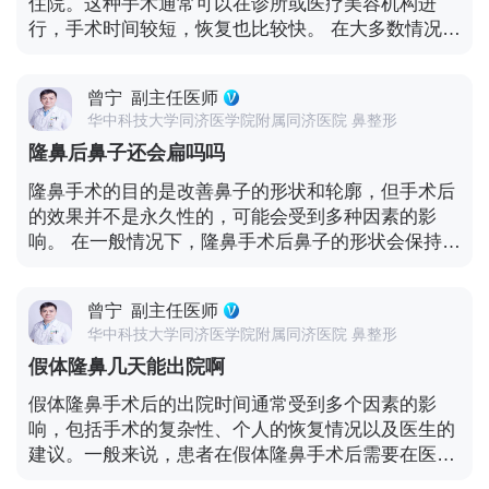
住院。这种手术通常可以在诊所或医疗美容机构进
行，手术时间较短，恢复也比较快。 在大多数情况
下，玻尿酸隆鼻是一种门诊手术，患者在手术后可以
当天回家。然而，具体是否需要住院以及住院的时间
曾宁
副主任医师
可能会受到一些因素的影响，例如个人身体状况、手
华中科技大学同济医学院附属同济医院 鼻整形
术的复杂性以及医生的建议。 一般来说，手术后需要
隆鼻后鼻子还会扁吗吗
留院观察一段时间，通常为 1-2 小时左右。在这段时
间内，医生会观察术后的反应、有无并发症等，并提
隆鼻手术的目的是改善鼻子的形状和轮廓，但手术后
供必要的护理和指导。 术后的恢复期间，患者需要注
的效果并不是永久性的，可能会受到多种因素的影
意以下几点： - 休息和避免剧烈运动：在手术后的几
响。 在一般情况下，隆鼻手术后鼻子的形状会保持相
天内，应尽量避免剧烈运动和重物提起，以免影响鼻
对稳定，但不能保证永远不会变扁。 以下是一些可能
部的恢复。 - 保持面部清洁：轻轻清洁面部，避免用
导致鼻子变扁的因素： - 假体移位或变形：假体在手
力揉搓注射部位。 - 避免高温环境：避免暴露在高温
曾宁
副主任医师
术后可能会因为各种原因（如外力冲击、鼻部组织变
环境中，如热水浴、桑拿等，以免影响玻尿酸的效
华中科技大学同济医学院附属同济医院 鼻整形
化等）而发生移位或变形，从而影响鼻子的形状。 -
果。 - 遵循医生的建议：按照医生的指示进行护理和
假体隆鼻几天能出院啊
自然衰老：随着时间的推移，皮肤和组织会逐渐松弛
用药。 需要注意的是，玻尿酸隆鼻的效果是暂时的，
和失去弹性，这可能会对鼻子的形状产生一定影响。
假体隆鼻手术后的出院时间通常受到多个因素的影
通常可持续数月至一年左右，具体时间因个体差异而
- 体重变化：大幅度的体重增加或减少可能会对鼻部
响，包括手术的复杂性、个人的恢复情况以及医生的
异。如果你对手术的安全性和效果有任何疑虑，最好
的皮肤和组织造成压力，进而影响鼻子的形状。 然
建议。一般来说，患者在假体隆鼻手术后需要在医院
与医生进行详细的咨询和讨论。 总的来说，玻尿酸隆
而，要注意的是，每个人的情况是不同的，而且隆鼻
留观一段时间，以确保手术后的稳定和恢复。 通常情
鼻一般不需要住院，但术后的护理和恢复同样重要。