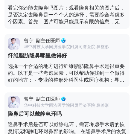
法。 最重要的是，与医生进行详细的咨询和评估。医
体比例。 - 鼻部骨骼和软骨：鼻子的骨骼和软骨结构
看完你还能去隆鼻吗图片：观看隆鼻相关的图片后，
生会根据你的具体情况，包括肝脏疾病的程度、全身
在隆鼻手术中也可能会受到一定程度的调整和支撑。
是否决定去隆鼻是一个个人的选择，需要综合考虑多
健康状况以及手术的风险和益处，来给出个性化的建
需要注意的是，每个人的鼻部结构和手术需求不同，
个因素。首先，图片可能只能展示有限的信息，无法
议。他们会权衡各种因素，并确保你在手术前充分了
具体的隆鼻手术方案会根据个人情况进行定制。手术
完全反映隆鼻手术的复杂性和个体差异。隆鼻手术的
解可能的风险和后果。
后的鼻子结构和外观会受到多种因素的影响，包括假
效果会受到多种因素的影响，包括个人的鼻部结构、
体的选择、手术技术、个人鼻部基础等。在进行隆鼻
曾宁
副主任医师
身体健康状况、手术技术和术后护理等。 在考虑隆鼻
手术之前，医生会根据你的鼻部特点和需求，制定个
华中科技大学同济医学院附属同济医院 鼻整形
手术之前，以下几点是值得关注的： - 充分了解手术
性化的手术方案，并在手术过程中精细操作，以达到
纤维脂肪隆鼻哪里做得好
过程和风险：与专业的整形外科医生进行详细的咨
理想的效果。
询，了解手术的具体步骤、风险和可能的并发症。医
选择一个合适的地方进行纤维脂肪隆鼻手术是很重要
生可以根据你的鼻部情况和需求，提供更准确的信息
的。以下是一些考虑因素，可以帮助你找到一个做得
和建议。 - 评估个人健康状况：确保自己的身体健康
好的地方： - 专业的整形外科医生或医疗机构：寻找
状况良好，没有影响手术的慢性疾病或过敏等问题。
有丰富经验和专业技能的整形外科医生。他们应该具
肝不好的情况下，需要特别关注手术对肝脏功能的影
备相关的资质和认证，并在隆鼻领域有良好的声誉。
响，并与医生进行充分的讨论。 - 考虑手术效果和预
曾宁
副主任医师
- 口碑和患者评价：了解其他患者的经验和评价，可
期：隆鼻手术的效果因人而异，每个人的鼻部结构和
华中科技大学同济医学院附属同济医院 鼻整形
以通过在线论坛、社交媒体或朋友的推荐来获取信
审美标准不同。与医生共同讨论你的期望，并评估手
隆鼻后可以戴静电环吗
息。患者的满意度和手术效果是选择的重要参考。 -
术是否能够达到你所期望的效果。 - 术后护理和恢
医院或诊所的设施和设备：一个好的医疗机构应该具
隆鼻手术后是否可以戴静电环，需要考虑手术后的恢
复：隆鼻手术后需要一定的恢复时间，包括注意饮
备先进的设施和设备，以确保手术的安全和效果。手
复情况和静电环对鼻部的影响。 在隆鼻手术后的恢复
食、避免碰撞、按时服药等。了解并做好术后护理是