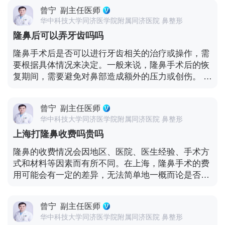
鱼类：鱼类是优质蛋白质的良好来源，如三文鱼、鳕
有直接的因果关系。 在考虑隆鼻手术时，最重要的是
曾宁
副主任医师
鱼或鲈鱼。鱼类还富含健康的脂肪酸，对身体有益。
充分了解手术的风险、效果和长期影响，并与专业的
华中科技大学同济医学院附属同济医院 鼻整形
- 豆类和豆制品：如果你是素食者或对肉类有特殊偏
整形外科医生进行详细的咨询和讨论。医生可以根据
隆鼻后可以弄牙齿吗吗
好，豆类和豆制品也是很好的蛋白质来源，如豆腐、
你的具体情况，提供个性化的建议和评估。 同时，也
豆浆、扁豆等。 除了肉类的选择，还应注意以下几
隆鼻手术后是否可以进行牙齿相关的治疗或操作，需
要认识到外貌并不是衡量个人价值和魅力的唯一标
点： - 烹饪方式：选择健康的烹饪方法，如清蒸、煮
要根据具体情况来决定。一般来说，隆鼻手术后的恢
准。每个人都有自己独特的魅力和优点，不应该过分
或烤，避免过度油腻或刺激性的调味料。 - 均衡饮
复期间，需要避免对鼻部造成额外的压力或创伤。 在
追求外在的完美。
食：确保饮食中包含多种蔬菜、水果、全谷类和健康
隆鼻手术后的早期，鼻部组织还在恢复和愈合阶段，
脂肪，以提供全面的营养。 - 避免辛辣食物：辛辣食
此时应尽量避免对鼻部进行剧烈的碰撞或压力。弄牙
物可能会刺激口腔和鼻部，导致不适或延长恢复时
曾宁
副主任医师
齿的操作可能会涉及到口腔和面部的运动，以及可能
间。 - 注意食物的质地：在手术后的早期，可能需要
华中科技大学同济医学院附属同济医院 鼻整形
对鼻部产生一定的压力。 如果需要进行牙齿矫正、补
避免过于坚硬或难以咀嚼的食物，以免对鼻部造成不
上海打隆鼻收费吗贵吗
牙或其他牙齿治疗，建议在隆鼻手术完全恢复后再进
必要的压力。 每个人的身体恢复情况和对食物的耐受
行。这通常需要等待数周甚至数月的时间，具体取决
隆鼻的收费情况会因地区、医院、医生经验、手术方
性可能有所不同。如果你对某种食物有特定的疑问或
于个人的恢复情况。 在决定进行牙齿相关操作之前，
式和材料等因素而有所不同。在上海，隆鼻手术的费
担忧，最好咨询医生或营养师的意见。他们可以根据
最好咨询隆鼻手术的医生和口腔医生的意见。他们可
用可能会有一定的差异，无法简单地一概而论是否
你的具体情况提供更个性化的饮食建议。 此外，遵循
以评估你的具体情况，并给出合适的建议。 口腔医生
贵。 隆鼻手术的费用通常包括多个方面，如手术费、
医生给出的术后护理指导也是至关重要的。保持良好
可能会考虑以下因素： - 隆鼻手术的恢复情况：包括
材料费、麻醉费、住院费（如果需要）以及术后的护
的饮食习惯、充足的水分摄入和适当的休息，将有助
鼻部的稳定性、肿胀程度和伤口愈合情况等。 - 牙齿
曾宁
副主任医师
理费用等。不同的医院和医生可能会有不同的收费标
于微创隆鼻手术后的顺利恢复。
治疗的性质和范围：不同的牙齿治疗操作对鼻部的影
华中科技大学同济医学院附属同济医院 鼻整形
准，而且手术的复杂程度和使用的材料也会对费用产