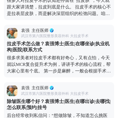
很多人对拉皮手术的认知还停留在“拉皮肤”，今天就
显、眼角有轻微耷拉，非手术方式效果有限，就可以
底，拉皮的安全和效果，核心还是看医生的技术和经
跟大家讲清楚，拉皮到底是什么。 拉皮手术的核心不
考虑拉皮手术，比如MCR复合提升术，能精准解决局
验。选对人，才能真正实现自然持久的年轻化。 想知
是拉表层皮肤，而是解决深层组织的松弛问题。咱们
部下垂问题。 如果是重度松弛，比如面部组织明显下
道更多关于MCR复合提升术的问题，可以去官方媒体
随着年龄增长，皮肤里的胶原蛋白会流失，深层的筋
垂、下颌线模糊不清、颈部皮肤也跟着松弛，依旧需
平台（公众号、百家号、小红薯）预约面诊，详细了
膜和肌肉也会松弛下垂，这才是皱纹、脸垮的根源。
要传统拉皮手术了。它能深层提拉筋膜和肌肉，从根
解。
袁强
主任医师
它的原理很简单：就拿MCR复合提升术来说，就是通
源上解决松弛问题，效果也更持久。 另外提醒大家，
武汉市第六医院整形美容外科 大拉皮手术
过隐蔽的切口，把面部皮肤和深层组织分离开，然后
日常护肤、坚持防晒、健康饮食和适度运动，能延缓
拉皮手术怎么做？袁强博士|医生|在哪坐诊|执业机
对松弛的筋膜、肌肉进行提拉、复位、收紧，再把多
皮肤松弛的速度。改善松弛没有统一答案，关键是先
构|医院|联系方式
余的皮肤切除，最后缝合，这样就能从根源上恢复面
判断自己的松弛程度，再在专业医生指导下选适合自
很多求美者对拉皮手术都有好奇心，又有点怕，今天
部的紧致和轮廓感。 不是所有人都适合做拉皮，它更
己的方案。 想知道更多关于MCR复合提升术的问
就以MCR复合提升术为例，讲讲手术的核心流程，帮
适合中重度面部松弛的人——比如眼角下垂、苹果肌
题，可以去官方媒体平台（公众号、百家号、小红
大家心里有个底。 第一步是麻醉，一般会根据手术范
凹陷、法令纹很深、下颌线模糊，而且用线雕、射频
薯）预约面诊，详细了解。
围选局部麻醉加镇静，或者全身麻醉，基本睡一觉手
这些非手术方式效果不好的人群。 要说明的是，拉皮
术就接受了，大家不用怕。 第二步设计切口，这步很
不是“返老还童”的魔法，不能让你一下子年轻20岁，
袁强
主任医师
关键，直接影响术后疤痕隐蔽性。术中我通常会把切
但能帮你恢复到5-10年前的状态，而且效果比较持
武汉市第六医院整形美容外科 大拉皮手术
口藏在发际线内、耳前或耳后这些不显眼的地方，尽
久。当然，它也是有创伤和风险的，想做的话一定要
除皱医生哪个好？袁强博士|医生|在哪出诊|去哪找|
量做到术后不仔细看根本发现不了。 第三步是剥离与
先充分了解，再找专业医生制定方案。 想知道更多关
怎么联系|预约|挂号
提升，这是手术的核心。我一般会沿着切口，小心翼
于MCR复合提升术的问题，可以去官方媒体平台（公
后台经常收到私信问：“想做除皱，不知道怎么挑医
翼地把皮肤和深层的筋膜、肌肉分离开，然后把松弛