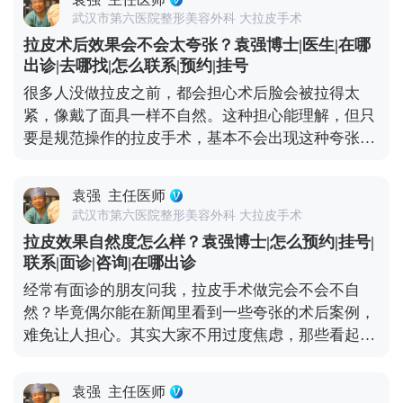
糊，看起来脸变宽变垮。拉皮手术的作用，就是把这
的保养就是填想知道更多关于MCR复合提升术的问
武汉市第六医院整形美容外科 大拉皮手术
些移位的组织复位到年轻时的位置，让松弛的轮廓重
题，可以去官方媒体平台（公众号、百家号、小红
拉皮术后效果会不会太夸张？袁强博士|医生|在哪
新变紧致。 就像我做拉皮时，会通过精准剥离后把这
薯）预约面诊，详细了解。充细节，这样才能让年轻
出诊|去哪找|怎么联系|预约|挂号
些深层组织复位固定，再去掉多余的松弛皮肤。术后
状态维持得更久。
很多人没做拉皮之前，都会担心术后脸会被拉得太
你还是你，只是脸上的垮感消失了，线条更利落，看
紧，像戴了面具一样不自然。这种担心能理解，但只
起来更精神。当然，如果术前本身有轻微的面部不对
要是规范操作的拉皮手术，基本不会出现这种夸张情
称，我们会在复位时做微调，但核心原则是尊重你的
况。 拉皮的核心目标是逆转皮肤松弛下垂，让面部线
原生面部结构。记住，拉皮是“还原年轻轮廓”，不
条回到年轻时的紧致状态，而不是盲目地“往上提”。
是“重塑脸型”，目的是让你找回曾经的自己。 想知道
袁强
主任医师
比如MCR复合提升术中，就会做多层次的精细化处
更多关于MCR复合提升术的问题，可以去官方媒体平
武汉市第六医院整形美容外科 大拉皮手术
理，不只是拉皮肤，还会对深层的筋膜和脂肪垫进行
台（公众号、百家号、小红薯）预约面诊，详细了
拉皮效果自然度怎么样？袁强博士|怎么预约|挂号|
复位，让整个面部组织协调回归原位。这样操作下
解。
联系|面诊|咨询|在哪出诊
来，不会出现“吊梢眼”“脸绷得发亮”的情况，反而会
经常有面诊的朋友问我，拉皮手术做完会不会不自
让轮廓更清晰，神态更柔和。 效果自然与否，医生的
然？毕竟偶尔能在新闻里看到一些夸张的术后案例，
审美和技术很关键。我们会根据每个人的面部骨骼和
难免让人担心。其实大家不用过度焦虑，那些看起来
软组织情况做个性化方案，避免过度切除皮肤或过度
僵硬、网红感十足的所谓“拉皮效果”，大多不是规范
提升。术后初期可能会有轻微的紧绷感，一般一两周
手术的问题——要么是操作方式不正规，要么是过度
就会慢慢适应，表情也能完全恢复自如。与其担心效
袁强
主任医师
追求“提升感”，忽略了面部本身的结构平衡。 正规的