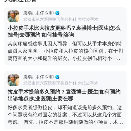
袁强
主任医师
武汉市第六医院整形美容外科 大拉皮手术
小拉皮手术比大拉皮更疼吗？袁强博士|医生|怎么
挂号|去哪预约|如何挂号|咨询
其实疼痛感这事儿因人而异，但可以从手术本身的特
点跟大家聊聊。 小拉皮和大拉皮的核心区别，在于剥
离范围的大小和提升的层次。小拉皮创伤相对小一
些，恢复也快，所以很多人会觉得做小拉皮更轻松。
但疼痛感真不是由手术大小完全决定的，更多是看个
袁强
主任医师
人耐受力、术中麻醉效果和术后护理。 不管是小拉皮
武汉市第六医院整形美容外科 大拉皮手术
还是大拉皮，术中都会用麻醉，手术过程中是完全不
拉皮手术提前多久预约？袁强博士|医生|如何预约|
疼的。术后的疼痛感主要集中在恢复初期，但可以通
出诊地点|执业医院|主要在哪
过药物和物理方式缓解。我都会跟患者交代，术后多
好多求美者想做拉皮，却不知道该提前多久预约。这
休息、按时吃药、避免剧烈活动，这样疼痛感会明显
个问题没有绝对固定的答案，不过可以从这几个方面
减轻。 所以大家不用因为怕疼就纠结选哪种术式，关
考虑。 首先，拉皮不是那种随到随做的小项目，术前
键还是要根据自己的衰老程度和预期效果，选适合自
得有充分的沟通和准备。一般建议至少提前1-2个月