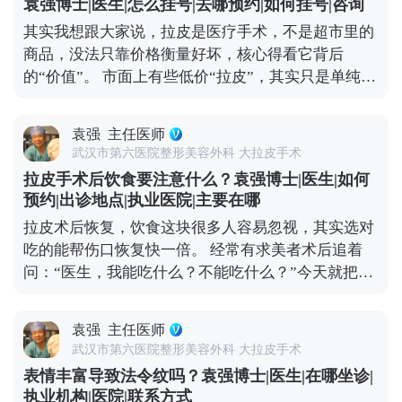
袁强博士|医生|怎么挂号|去哪预约|如何挂号|咨询
坠，可能就得考虑拉皮手术了。北京能做拉皮的医生
其实我想跟大家说，拉皮是医疗手术，不是超市里的
不少，但一定要选专攻面部年轻化的整形外科医生，
商品，没法只靠价格衡量好坏，核心得看它背后
这类医生对脸部组织层次更熟悉，效果和恢复都更有
的“价值”。 市面上有些低价“拉皮”，其实只是单纯提
保障。 另外，现在有MCR复合提升术这种正规改良
拉表层皮肤，根本不做深层组织复位。这种手术看着
术式，结合了深层提升和精细缝合，适合想明显改善
便宜，但效果维持时间短，大概率1-2年就会反弹，
又怕留痕的朋友。不管选哪种方式，建议大家面诊时
袁强
主任医师
还容易出现皮肉分离、疤痕明显、表情僵硬这些问
多问两句，看看和自己情况相似的案例，把风险和恢
武汉市第六医院整形美容外科 大拉皮手术
题，后期修复反而要花更多钱。 真正靠谱的拉皮手
复周期问清楚，再做决定。 想知道更多关于MCR复
拉皮手术后饮食要注意什么？袁强博士|医生|如何
术，是个精细活。需要医生对皮肤、筋膜、脂肪等不
合提升术的问题，可以去官方媒体平台（公众号、百
预约|出诊地点|执业医院|主要在哪
同层次做精准剥离、复位、提升和固定，操作复杂，
家号、小红薯）预约面诊，详细了解。
拉皮术后恢复，饮食这块很多人容易忽视，其实选对
对医生的技术和经验要求极高，价格自然会高一些。
吃的能帮伤口恢复快一倍。 经常有求美者术后追着
但这种手术的效果更自然，维持时间也长，一般能到
问：“医生，我能吃什么？不能吃什么？”今天就把饮
8-10年，从长期来看反而更划算。 现在专业医生都讲
食注意事项说清楚。 术后初期建议以清淡、易消化的
究个性化定制，会根据你的松弛程度、面部结构、审
食物为主，比如小米粥、蒸鸡蛋羹、蔬菜瘦肉汤，这
美需求设计方案，而不是流水线操作。做医美不是为
袁强
主任医师
些食物不会给肠胃添负担，也能保证基础营养。一定
了图便宜，而是为了让自己变得更好。选一位靠谱的
武汉市第六医院整形美容外科 大拉皮手术
要避开辛辣、刺激、油腻的食物，比如火锅、烧烤、
医生，做一个适合自己的方案，才是对自己最负责任
表情丰富导致法令纹吗？袁强博士|医生|在哪坐诊|
辣椒这些，容易刺激血管扩张，影响伤口愈合，甚至
的投资。 想知道更多关于MCR复合提升术的问题，
执业机构|医院|联系方式