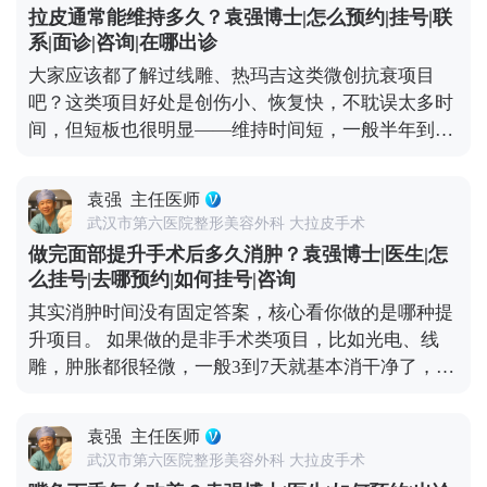
了“假拉皮”——只做表面功夫，单纯把皮肤拉紧，没
案，就能有效规避。 想知道更多关于MCR复合提升
拉皮通常能维持多久？袁强博士|怎么预约|挂号|联
处理深层组织，强行拉扯皮肤缝合，自然容易出问
术的问题，可以去官方媒体平台（公众号、百家号、
系|面诊|咨询|在哪出诊
题。 但大家也不用过度恐慌，在正规医院找经验丰富
小红薯）预约面诊，详细了解。
大家应该都了解过线雕、热玛吉这类微创抗衰项目
的医生操作，这些风险都是能控制的。比如在做MCR
吧？这类项目好处是创伤小、恢复快，不耽误太多时
复合提升术时，就会凭着精准的解剖知识避开重要神
间，但短板也很明显——维持时间短，一般半年到一
经，做分层减张缝合，尽量减少对组织的创伤。还会
年就见效退了，得定期补做，长期算下来花费也不
注意保护面部主要神经分支，避免不必要的损伤。 所
少。 拉皮手术就不一样了，它不是只把表面皮肤拉紧
以说，想做拉皮，第一步也是最关键的一步，就是选
袁强
主任医师
那么简单，核心是通过深层筋膜的剥离和提升，从根
对正规医院和靠谱医生，这是降低风险的想知道更多
武汉市第六医院整形美容外科 大拉皮手术
儿上解决组织下垂的问题。正因为是深层调整，效果
关于MCR复合提升术的问题，可以去官方媒体平台
做完面部提升手术后多久消肿？袁强博士|医生|怎
才扎实，一般能维持8-10年。就像MCR复合提升术，
（公众号、百家号、小红薯）预约面诊，详细了解。
么挂号|去哪预约|如何挂号|咨询
会在多个层次做复位固定，让下垂的组织在新的位置
核心。
其实消肿时间没有固定答案，核心看你做的是哪种提
上稳稳当当“扎根”，一次手术就能让你摆脱松弛困扰
升项目。 如果做的是非手术类项目，比如光电、线
挺久。这么算下来，从长远来看，性价比其实更高。
雕，肿胀都很轻微，一般3到7天就基本消干净了，最
当然了，具体能维持多久，和个人体质、术后护理还
多有点轻微泛红，不耽误正常上班、逛街。 如果是拉
有生活习惯都有关系，但总体来说，拉皮算是抗衰里
皮手术，消肿时间会稍长一点。术后前几天会有点胀
的“长效投资”。 想知道更多关于MCR复合提升术的
袁强
主任医师
胀的异物感，后期随着恢复，肿胀会慢慢消退，大1-
问题，可以去官方媒体平台（公众号、百家号、小红
武汉市第六医院整形美容外科 大拉皮手术
3个月左右，基本恢复正常，日常社交没问题。 另外
薯）预约面诊，详细了解。