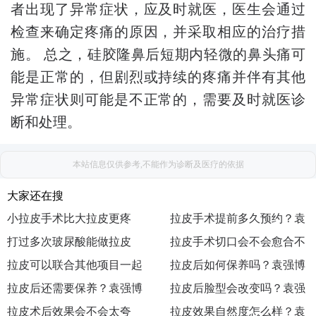
者出现了异常症状，应及时就医，医生会通过
检查来确定疼痛的原因，并采取相应的治疗措
施。 总之，硅胶隆鼻后短期内轻微的鼻头痛可
能是正常的，但剧烈或持续的疼痛并伴有其他
异常症状则可能是不正常的，需要及时就医诊
断和处理。
本站信息仅供参考,不能作为诊断及医疗的依据
大家还在搜
小拉皮手术比大拉皮更疼
拉皮手术提前多久预约？袁
吗？袁强博士|医生|怎么挂
打过多次玻尿酸能做拉皮
强博士|医生|如何预约|出诊
拉皮手术切口会不会愈合不
号|去哪预约|如何挂号|咨询
吗？袁强博士|医生|在哪坐
拉皮可以联合其他项目一起
地点|执业医院|主要在哪
好？袁强博士|医生|在哪出
拉皮后如何保养吗？袁强博
诊|执业机构|医院|联系方式
做吗？袁强博士|怎么预约|
拉皮后还需要保养？袁强博
诊|去哪找|怎么联系|预约|挂
士|医生|怎么挂号|去哪预约|
拉皮后脸型会改变吗？袁强
挂号|联系|面诊|咨询|在哪出
士|医生|如何预约|出诊地点|
拉皮术后效果会不会太夸
号
如何挂号|咨询
博士|医生|在哪坐诊|执业机
拉皮效果自然度怎么样？袁