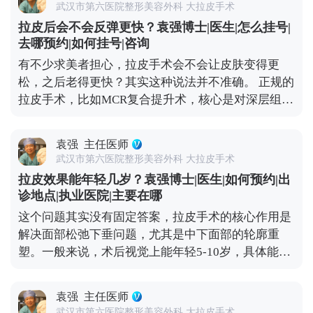
果夸张，不如多花时间筛选正规医院和医生，毕竟拉
武汉市第六医院整形美容外科 大拉皮手术
拉皮手术，核心是帮面部恢复年轻时候的状态，而不
皮的本质是“修复衰老”，不是“改造容貌”。 想知道更
拉皮后会不会反弹更快？袁强博士|医生|怎么挂号|
是把你改成另一个人。就比如MCR复合提升术，就是
多关于MCR复合提升术的问题，可以去官方媒体平台
去哪预约|如何挂号|咨询
通过精准剥离，把下垂的软组织放回原本的位置，再
（公众号、百家号、小红薯）预约面诊，详细了解。
有不少求美者担心，拉皮手术会不会让皮肤变得更
去掉多余的松弛皮肤。整个过程会特别注意保护表情
松，之后老得更快？其实这种说法并不准确。 正规的
肌，毕竟笑容、皱眉这些自然神态不能受影响。 术后
拉皮手术，比如MCR复合提升术，核心是对深层组织
初期有点肿胀是正常的，随着恢复会慢慢软化，轮廓
做彻底剥离、分层提拉，再进行复位固定，最后去掉
也会越来越自然。所以想做拉皮的朋友，重点不是纠
多余的松弛皮肤。整个过程是让组织在稳定的位置上
结“会不会不自然”，而是找正规机构和有经验的医
袁强
主任医师
重新贴合，效果很扎实，根本不会出现所谓的“反
生。好的拉皮效果，应该是别人觉得你年轻了，但说
武汉市第六医院整形美容外科 大拉皮手术
弹”，更不会加速衰老。 真正会让人觉得“反弹快、老
不出哪里变了，这才是理想的状态。 想知道更多关于
拉皮效果能年轻几岁？袁强博士|医生|如何预约|出
得更快”的，其实是“假拉皮”——只单纯拉紧表面皮
MCR复合提升术的问题，可以去官方媒体平台（公众
诊地点|执业医院|主要在哪
肤，不处理深层组织。这种手术的效果本身就不持
号、百家号、小红薯）预约面诊，详细了解。
这个问题其实没有固定答案，拉皮手术的核心作用是
久，很快就会再次下垂，自然会给人一种“越做越
解决面部松弛下垂问题，尤其是中下面部的轮廓重
松”的错觉。 其实拉皮更像是给衰老进程按了一次“暂
塑。一般来说，术后视觉上能年轻5-10岁，具体能年
停键”，甚至能轻微“倒回”一小段。术后你的组织会
轻多少，主要看你术前的松弛程度、皮肤质地，还有
在更年轻的位置上，按照自然的衰老速度慢慢变化，
手术方案的精准设计。 举个例子，之前有位50岁的求
也就是说，之后你会一直比同龄人看起来更紧致、更
袁强
主任医师
美者，她皮肤弹性还不错，就是组织下垂明显，下颌
年轻。 当然了，拉皮也不是一劳永逸的。术后还是要
武汉市第六医院整形美容外科 大拉皮手术