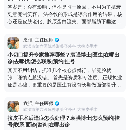
引发炎症。 另外要重点补充两类营养：优质蛋白质和
可以去官方媒体平台（公众号、百家号、小红薯）预
答案是：会有影响，但不是唯一原因，不用为了抗衰
维生素C。蛋白质是组织修复的基础，像鱼肉、去皮
约面诊，详细了解。
刻意克制笑容。 法令纹的形成是综合作用的结果，核
鸡肉、豆制品、牛奶都可以多吃点；维生素C能促进
心还是皮肤老化、胶原蛋白流失、面部脂肪下垂这些
胶原蛋白合成，帮助皮肤恢复弹性，新鲜的水果蔬菜
因素。而大笑、皱眉这类频繁的表情肌收缩，会加速
比如橙子、猕猴桃、西兰花、番茄都很合适。 还有两
局部皮肤折叠，先形成动态纹——就是做表情时才出
个禁忌要记牢：术后1个月内别饮酒、别吸烟，酒精
袁强
主任医师
现的纹路，时间久了，皮肤弹性变差，动态纹就会变
会影响血液循环，烟草里的有害物质会延缓伤口愈
武汉市第六医院整形美容外科 大拉皮手术
成静态纹，不做表情也能看到。 所以不用过度焦虑，
合。平时多喝温水，保持作息规律，再加上严格遵医
小切口提升专家推荐哪些？袁强博士|医生|在哪出
真出现法令纹了，先分清类型再处理更有效。如果是
嘱、按时复查，恢复过程会更顺利。耐心点，恢复期
诊|去哪找|怎么联系|预约|挂号
动态纹，用肉毒素适度放松表情肌就能改善；如果已
过后就能看到满意的效果了。 想知道更多关于MCR
其实不用纠结，抓准几个核心点就行，毕竟脸就一
经是静态纹，或者是中重度松弛导致的法令纹，就需
复合提升术的问题，可以去官方媒体平台（公众号、
张，谨慎点总没错。 首先是资质和专注度。正规执业
要结合填充、提升等综合方式，比如MCR复合提升
百家号、小红薯）预约面诊，详细了解。
证是基础，更重要的是医生有没有长期做面部提升这
术，从深层提升组织，既能改善松弛，也能淡化纹
个领域。小切口看着创伤小，但对操作精度要求高，
路。 抗衰是个系统工程，单纯控制表情没用，做好日
比如剥离的层次、提升的力度，差一点效果就天差地
常护理，再根据自身情况做科学的医美干预，才能更
袁强
主任医师
别，不是所有整形医生都能做好。 然后一定要看真实
高效地对抗法令纹。 想知道更多关于MCR复合提升
武汉市第六医院整形美容外科 大拉皮手术
案例。有经验的医生，手里肯定有大量术前术后对比
术的问题，可以去官方媒体平台（公众号、百家号、
拉皮手术后遗症怎么处理？袁强博士|怎么预约|挂
案例，而且得是完整的恢复周期案例，不是只放几张
小红薯）预约面诊，详细了解。
号|联系|面诊|咨询|在哪出诊
精修图。通过案例能直观看到医生的审美风格，比如