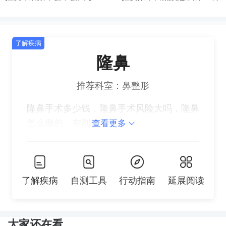
诊
执业医院|主要在哪
张？袁强博士|医生|在哪出
构|医院|联系方式
强博士|怎么预约|挂号|联系|
诊|去哪找|怎么联系|预约|挂
面诊|咨询|在哪出诊
了解疾病
号
隆鼻
推荐科室：鼻整形
隆鼻手术多少钱，隆鼻手术风险大吗，隆鼻
怎么做的，有副作用吗
查看更多
了解疾病
自测工具
行动指南
延展阅读
大家还在看