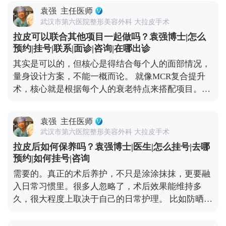
出来了。至于大家担心的耳朵变形，只要操作规范，
袁强
主任医师
这种情况很少出现。 当然，愈合效果不只是医生技术
武汉市第六医院整形美容外科 大拉皮手术
的事，术后护理也很关键。术后两三周内尽量别抽烟
拉皮可以联合其他项目一起做吗？袁强博士|怎么
喝酒，辛辣食物、海鲜和牛羊肉这些“发物”也先忌
预约|挂号|联系|面诊|咨询|在哪出诊
口，饮食清淡软烂一些。出院后可以散散步，但一个
其实是可以的，但核心是得结合每个人的面部情况，
月内别做跑步、游泳、力量训练这些剧烈运动，避免
量身设计方案，不能一概而论。 就像MCR复合提升
影响伤口愈合。 总的来说，只要选对医生、做好护
术，核心就是根据每个人的衰老特点来搭配项目。拉
理，拉皮切口愈合大多都很理想，不用过度焦虑。 想
皮主要解决中下面部松弛下垂，但很多人眼周问题也
知道更多关于MCR复合提升术的问题，可以去官方媒
很明显，比如上眼皮松、眼角往下掉，或者眼袋突
体平台（公众号、百家号、小红薯）预约面诊，详细
袁强
主任医师
出，这种时候单做拉皮就不够全面了。 所以要是眼周
了解。
武汉市第六医院整形美容外科 大拉皮手术
问题突出，拉皮的时候可以考虑联合提眉、双眼皮或
拉皮后如何保养吗？袁强博士|医生|怎么挂号|去哪
者祛眼袋手术。比如提眉能顺便改善眉形和上眼皮松
预约|如何挂号|咨询
弛，祛眼袋分内路和外路，内路适合单纯脂肪膨出
需要的。真正的术后养护，不只是涂涂抹抹，更要融
的，外路适合皮肤也松的。至于是不是要一起做，得
入日常习惯里。很多人忽略了，术后效果能维持多
看具体的面部条件和想要的效果。 不过有个小建议，
久，很大程度上取决于自己的日常护理。 比如防晒，
要是时间充裕，分阶段做会更稳妥。先做拉皮把整体
这是术后保养的重中之重。紫外线是皮肤老化的头号
轮廓提上来，等面部状态稳定了（大概半年左右），
元凶，术后如果不做好防晒，不仅容易出现色素沉