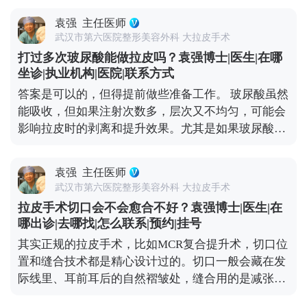
己的方案才对。 想知道更多关于MCR复合提升术的
预约面诊，这样医生才有足够的时间了解你的面部情
问题，可以去官方媒体平台（公众号、百家号、小红
袁强
主任医师
况、需求，帮你设计个性化的手术方案。 其次，拉皮
薯）预约面诊，详细了解。
武汉市第六医院整形美容外科 大拉皮手术
前后需要一段恢复期，要是你有重要的社交活动或者
打过多次玻尿酸能做拉皮吗？袁强博士|医生|在哪
工作安排，一定要提前规划好时间，避免恢复期和重
坐诊|执业机构|医院|联系方式
要行程冲突。另外，手术前还得做一些必要的体检，
答案是可以的，但得提前做些准备工作。 玻尿酸虽然
确保身体状况适合手术，这也需要预留时间。 最后，
能吸收，但如果注射次数多，层次又不均匀，可能会
医生的排期也是个重要因素。靠谱的医生手术排期通
影响拉皮时的剥离和提升效果。尤其是如果玻尿酸跑
常都比较满，提前预约才能避免等太久。建议大家只
到了不该在的层次，还会增加手术的复杂度。 所以我
要有初步想法，就可以先过来咨询，给自己和医生都
一般建议，拉皮手术前先面诊检查，看看面部玻尿酸
留足准备时间。 想知道更多关于MCR复合提升术的
袁强
主任医师
的分布情况。如果有必要，就先把多余的玻尿酸溶解
问题，可以去官方媒体平台（公众号、百家号、小红
武汉市第六医院整形美容外科 大拉皮手术
掉，等面部状态恢复稳定了再做拉皮。这样既能保证
薯）预约面诊，详细了解。
拉皮手术切口会不会愈合不好？袁强博士|医生|在
手术安全，也能让提升效果更精准、更持久。 其实拉
哪出诊|去哪找|怎么联系|预约|挂号
皮和填充并不冲突，关键是要找对时间、用对方式，
其实正规的拉皮手术，比如MCR复合提升术，切口位
才能真正达到面部年轻化的效果。 想知道更多关于
置和缝合技术都是精心设计过的。切口一般会藏在发
MCR复合提升术的问题，可以去官方媒体平台（公众
际线里、耳前耳后的自然褶皱处，缝合用的是减张缝
号、百家号、小红薯）预约面诊，详细了解。
合，愈合后痕迹特别隐蔽，通常1-3个月就基本看不