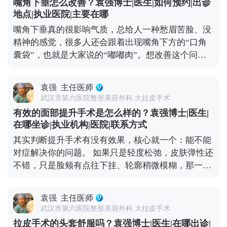
嘴角下垂怎么改善？袁强博士|医生|如何预约|出诊
分享几个加速消肿的小技巧：术后按医生要求戴好头
地点|执业医院|主要在哪
套，前几天做好冰敷，平时避免剧烈运动、少吃辛辣
嘴角下垂真的很影响气质，总给人一种愁眉苦脸、没
刺激的食物，这些都能帮身体更快恢复。不过每个人
精神的感觉，很多人还会跟着出现嘴角下方的“口角
的体质和恢复节奏都不一样，不用着急，给身体足够
囊袋”，也就是大家说的“嘟嘟肉”。想改善这个问
的恢复时间，才能换来更自然的效果。 想知道更多关
题，还是得看严重程度。 如果下垂比较明显，甚至能
于MCR复合提升术的问题，可以去官方媒体平台（公
看到深层组织往下坠，单纯微创项目效果有限，就需
众号、百家号、小红薯）预约面诊，详细了解。
袁强
主任医师
要通过中下面部拉皮手术来解决。比如MCR复合提升
武汉市第六医院整形美容外科 大拉皮手术
术，针对嘴角和口角囊袋区域会做精细处理，能让嘴
有效的面部提升手术是怎么样的？袁强博士|医生|
角恢复微微上扬的状态，还不会影响表情自然度。 这
在哪坐诊|执业机构|医院|联系方式
里要重点说下，嘴角周围的神经和肌肉特别丰富，稍
其实判断提升手术有没有效果，核心就一个：能不能
微处理不当就可能影响表情自然度，所以找对医生很
对症解决你的问题。 如果只是轻度松弛，皮肤弹性还
关键——一定要选对脸部解剖结构熟悉的医生，面诊
不错，只是脸颊有点往下挂、轮廓稍微模糊，那一些
时多沟通自己想要的自然效果。 想知道更多关于
光电项目，或者线雕都可以改善。 但如果已经是中重
MCR复合提升术的问题，可以去官方媒体平台（公众
度下垂，比如出现“羊腮”、下颌缘被肉遮住，甚至法
号、百家号、小红薯）预约面诊，详细了解。
袁强
主任医师
令纹深到显老，可能就得选拉皮手术了。拉皮是通过
武汉市第六医院整形美容外科 大拉皮手术
手术提升深层组织，效果更彻底，维持时间也更长。
拉皮手术的头套舒服吗？袁强博士|医生|在哪出诊|