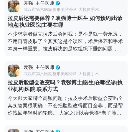
再针对性调整眼周，这样最终效果会更协调自然。 想
袁强
主任医师
着，还会加速胶原分解，让皮肤提前松弛。还有作息
知道更多关于MCR复合提升术的问题，可以去官方媒
武汉市第六医院整形美容外科 大拉皮手术
和饮食，长期熬夜、吃太多甜食，会让皮肤炎症加
体平台（公众号、百家号、小红薯）预约面诊，详细
拉皮后还需要保养？袁强博士|医生|如何预约|出诊
重、氧化加快，不仅容易暗沉，还可能让松弛问题复
了解。
地点|执业医院|主要在哪
发。 另外，表情管理也很关键。虽然术后表情会慢慢
不少求美者做完拉皮后会问我：是不是就一劳永逸，
恢复自然，但过度夸张的表情会反复牵拉皮肤，就算
不用再管皮肤了？其实这是个误区，术后保养和手术
打了除皱针，也需要自己多注意收敛。还有一点很重
本身一样重要。拉皮解决的是软组织下垂的问题，但
要，要定期回访医生，根据皮肤的恢复状态调整保养
皮肤的质地、光泽和细纹，这些细节同样影响年轻
方案。拉皮从来不是抗衰的终点，只是帮你把皮肤状
感。 手术能帮我们把面部组织复位到好的状态，但皮
态拉回一个好的起点，后续的健康生活习惯，才是维
袁强
主任医师
肤的自然衰老过程并没有停止。比如术后皮肤可能会
持年轻态的核心。你对皮肤用心，它自然会给你好的
武汉市第六医院整形美容外科 大拉皮手术
出现角质层变薄、胶原流失的情况，这就需要日常做
反馈。 想知道更多关于MCR复合提升术的问题，可
拉皮后脸型会改变吗？袁强博士|医生|在哪坐诊|执
好维护。建议大家术后用温和的护肤品，重点做好保
以去官方媒体平台（公众号、百家号、小红薯）预约
业机构|医院|联系方式
湿和防晒，要是皮肤含水量不够，也可以在医生指导
面诊，详细了解。
今天跟大家聊个高频问题：拉皮手术后脸型会变吗？
下配合水光针这类轻医美项目，提升皮肤弹性。 另
其实答案很明确：不会把脸型改得面目全非，而是帮
外，动态纹的管理也不能忽视。皱眉、大笑带来的动
你找回年轻时的轮廓。 大家之所以会觉得“老了脸型
态纹，时间久了会变成静态纹。定期在医生评估后打
变丑了”，核心是随着年龄增长，面部软组织会慢慢
除皱针，能放松肌肉，延缓静态纹出现。其实拉皮更
下移——比如苹果肌往下掉、法令纹变深、下颌线模
像是抗衰的“基础工程”，帮你搭好紧致的框架，后续
袁强
主任医师