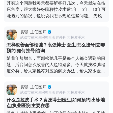
其实这个问题我每天都要解答好几次，今天就站在临
是偏自然款还是偏精致款，也能判断技术水平，比如
床角度，跟大家好好聊聊拉皮术后1年、5年、10年可
术后疤痕是否隐蔽、提升效果是否协调。 还有很关键
能遇到的情况，也说说我怎么规避这些问题。 先说说
的一点是沟通。好的医生不会一上来就推项目，而是
术后疼痛，现在麻醉技术和术后镇痛方案都很成熟，
会耐心听你的需求，结合你的面部松弛程度、骨骼结
大部分人术后只有轻微胀痛感，基本不影响正常休
构做定制方案。另外术后跟进也不能少，负责任的医
袁强
主任医师
息，个别敏感体质觉得不适的，用点常规镇痛药就能
生会在术后每天了解恢复情况，有问题及时处理，而
武汉市第六医院整形美容外科 大拉皮手术
缓解，不会持续太久。 再说说大家怕的“皮肉分离”，
不是做完手术就不管了。小切口提升是医疗行为，多
怎样改善面部松弛？袁强博士|医生|怎么挂号|去哪
那种“皮笑肉不笑”的僵硬感，其实大多是手术只拉了
花点时间选对医生，比什么都重要。 想知道更多关于
预约|如何挂号|咨询
表层皮肤，没处理深层组织导致的。像MCR复合提升
MCR复合提升术的问题，可以去官方媒体平台（公众
随着年龄增长，面部松弛几乎是每个人都会遇到的问
术这样的正规拉皮，都会分层处理，皮肤、筋膜、脂
号、百家号、小红薯）预约面诊，详细了解。
题，后台问怎么改善的人也特别多。今天就按松弛程
肪、肌肉这些层次都要精细剥离再复位，就是为了避
度分类，给大家推荐对应的解决办法，帮大家少走弯
免这种不自然的状态。 疤痕问题也不用过度担心。现
路。 如果是轻度松弛，比如只是感觉皮肤没那么紧
在都用减张缝合技术，切口选在发际线、耳后这些隐
致，有少量细纹，没出现明显下垂，优先选非手术方
蔽位置，术后1-3个月疤痕会慢慢淡化，基本看不出
袁强
主任医师
式。像光电、超声刀这些，能刺激皮肤胶原再生，让
来，也不会因为拉扯让耳朵变形。至于五官变形、表
武汉市第六医院整形美容外科 大拉皮手术
皮肤变紧致；线雕则是通过物理提拉，即时改善轻微
情丧失，核心是提拉方向和神经保护的问题，我临床
什么是拉皮手术？袁强博士|医生|如何预约|出诊地
下垂，这些方法创伤小、恢复快，不影响正常生活。
比较习惯用多矢量提升的方式，结合对解剖结构的熟
点|执业医院|主要在哪
如果是中度松弛，比如苹果肌开始下垂、法令纹明
悉度，尽量避开重要神经，保证术后表情自然。 说到