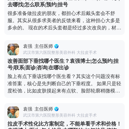
像MCR复合提升术这种正规术式，在传统拉皮的基础
去哪找|怎么联系|预约|挂号
上优化了层次分离和固定方式，适合对效果要求高、
很多准备做拉皮的朋友，都担心术后戴头套会不舒
又希望恢复自然的朋友。最后提醒下，不管选哪种，
服。其实从很多求美者的反馈来看，这种担心大多是
一定要找正规医院的经验丰富的医生，面诊时把需求
多余的。 现在的术后头套都是经过多次改良的，材质
说清楚，多看看相似案例，这样才能保证效果。 想知
是医用级的柔软面料，透气不闷，而且是按人脸型剪
道更多关于MCR复合提升术的问题，可以去官方媒体
裁的，贴合度很高，不会有勒得喘不过气的感觉。不
平台（公众号、百家号、小红薯）预约面诊，详细了
袁强
主任医师
少人戴个两三天就适应了，甚至睡觉时都能忽略它的
解。
武汉市第六医院整形美容外科 大拉皮手术
存在。 戴头套可不是多余的步骤，核心作用是帮面部
改善面部下垂找哪个医生？袁强博士|怎么预约|挂
组织更好地贴合骨骼、减轻肿胀，还能促进伤口愈
号|联系|面诊|咨询|在哪出诊
合。一般建议术后前两周尽量24小时佩戴，之后一个
脸上有点下垂该找哪个医生看？其实这个问题没有标
月里，根据恢复情况白天或晚上适当戴就行，具体时
准答案，核心是先判断自己的下垂程度。 如果只是轻
间我都会根据每个人的恢复进度单独建议。 所以大家
度松弛，比如皮肤摸起来有点软、脸部轮廓稍微模
不用纠结戴头套这件事，它不是负担，反而能帮你更
糊，不用急着做手术。一些光电项目，或者线雕，效
快恢复到理想状态。 想知道更多关于MCR复合提升
果就挺对症的。在北京选这类项目，重点看机构是否
术的问题，可以去官方媒体平台（公众号、百家号、
袁强
主任医师
正规、设备有没有资质，皮肤科或美容科的医生只要
小红薯）预约面诊，详细了解。
武汉市第六医院整形美容外科 大拉皮手术
经验够，基本都能操作。 但如果是中重度下垂，比如
拉皮手术性化比方案制定，不能单看手术和价格！
法令纹深到卡粉、下颌缘完全模糊，甚至脸颊肉往下