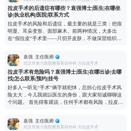
线模糊。做完拉皮手术后，下垂的组织复位了，下颌
注意日常保养，比如做好皮肤护理、控制夸张表情、
拉皮手术的后遗症有哪些？袁强博士|医生|在哪坐
线变得清晰紧致，看起来就像40出头，效果很直观。
保持健康作息。毕竟手术主要解决的是“下垂”问题，
诊|执业机构|医院|联系方式
但大家要清楚，拉皮不是“换脸”，它不会改变你的五
而皱纹、肤质这些细节，还需要靠日常维护来配合。
拉皮手术的风险和后遗症，最主要的就是三类：疤痕
官基础，也不可能让你直接变回20岁。 它更像是给下
想知道更多关于MCR复合提升术的问题，可以去官方
明显、耳朵变形、面部麻木。前两种情况，大多出
垂的组织做一次“复位”，让它们回到该在的位置，从
媒体平台（公众号、百家号、小红薯）预约面诊，详
在“假拉皮”手术里——只切开皮肤，不做深层组织提
而实现视觉上的“减龄”。如果术后能做好保养，比如
细了解。
升，全靠强行拉扯把皮肤缝上。时间一长，下垂的组
坚持防晒、保湿，配合适度的抗衰护理，这种年轻状
织会往下拽切口和耳朵，慢慢就会出现疤痕变宽、耳
态还能维持得更久。 想知道更多关于MCR复合提升
袁强
主任医师
朵变形的问题。 但正规的拉皮手术完全不是这样，核
术的问题，可以去官方媒体平台（公众号、百家号、
武汉市第六医院整形美容外科 大拉皮手术
心是做深层筋膜提升，再配合减张缝合，让组织在复
小红薯）预约面诊，详细了解。
拉皮手术有危险吗？袁强博士|医生|在哪出诊|去哪
位后的位置自然贴合，不会强行拉扯切口和耳朵，这
找|怎么联系|预约|挂号
样就能最大程度避免疤痕和耳朵变形的问题。 至于面
好多人一听见“手术”俩字就犯怵，总担心拉皮手术风
部麻木，大家可以放心，面部神经本来就丰富，手术
险太大，今儿我就以医生的身份，跟大家坦诚聊聊这
中难免会碰到一些细小的神经末梢，术后短期内可能
个问题。 首先得客观说，任何手术都有风险，拉皮也
会有麻木感，但这种感觉一般三个月内就会慢慢恢
不例外。如果手术操作不规范，确实可能出现血肿、
复。只要医生操作规范，避开重要神经，这种暂时性
皮肤凹凸不平，严重的还可能损伤神经。比如有些朋
的不适完全是可以接受的。 总结下来就是，拉皮的后
袁强
主任医师
友做完后耳朵变形、疤痕特别明显，多半是碰到
遗症大多和手术方式不规范有关，选对医生和手术方
武汉市第六医院整形美容外科 大拉皮手术